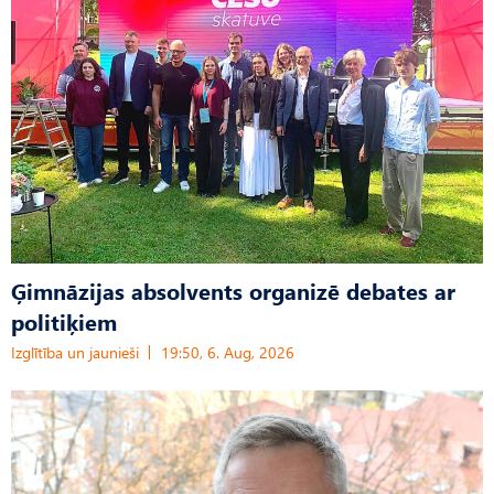
Ģimnāzijas absolvents organizē debates ar
politiķiem
Izglītība un jaunieši
19:50, 6. Aug, 2026