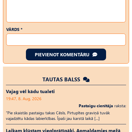
VĀRDS *
PIEVIENOT KOMENTĀRU
TAUTAS BALSS
Vajag vēl kādu tualeti
19:47, 8. Aug, 2026
Pastaigu cienītāja
raksta:
“Pie skaistās pastaigu takas Cēsīs, Pirtupītes graviņā tuvāk
vajadzētu kādas labierīcības. Īpaši jau karstā laikā […]
Laikam kļūstam vieglprātīgāki. Apmaldamies mežā