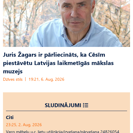
Juris Žagars ir pārliecināts, ka Cēsīm
piestāvētu Latvijas laikmetīgās mākslas
muzejs
Dzīves stils
19:21, 6. Aug, 2026
SLUDINĀJUMI
Citi
23:25, 2. Aug, 2026
Veco mēbeļu u.c. lietu utilizācija/izvešana/pārvešana 24826054