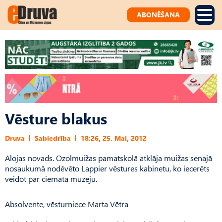
ABONĒŠANA
Vēsture blakus
Druva
Sabiedrība
18:26, 25. Mai, 2012
Alojas novads. Ozolmuižas pamatskolā atklāja muižas senajā
nosaukumā nodēvēto Lappier vēstures kabinetu, ko iecerēts
veidot par ciemata muzeju.
Absolvente, vēsturniece Marta Vētra