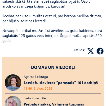
sabiedriskā kārtā sistematizē saglabātos bijušās Ozolu
arodskolas muzeja krājumus, kuros arī
liecības par Ozolu muižas vēsturi, par barona Mellina dzimtu,
par bijušo izglītības iestādi.
Novadpētniecībai muižas ēkā atvēlēts t.s. grāfa kabinets, kurā
saglabāts 125 gadus vecs interjers. Šogad muižai apritēs 220
gadu.
Dalies:
DOMAS UN VIEDOKĻI
Agnese Leiburga
Latviešu sievietes “parastais” 101 darbiņš
19:46, 6. Aug, 2026
Iveta Rozentāle
Piebalgā sākās, Valmierā turpinās