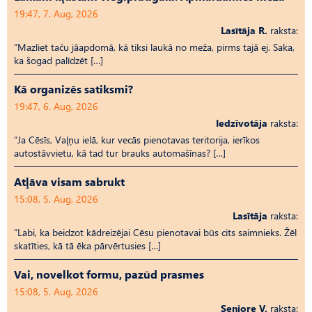
19:47, 7. Aug, 2026
Lasītāja R.
raksta:
“Mazliet taču jāapdomā, kā tiksi laukā no meža, pirms tajā ej. Saka,
ka šogad palīdzēt […]
Kā organizēs satiksmi?
19:47, 6. Aug, 2026
Iedzīvotāja
raksta:
“Ja Cēsīs, Vaļņu ielā, kur vecās pienotavas teritorija, ierīkos
autostāvvietu, kā tad tur brauks automašīnas? […]
Atļāva visam sabrukt
15:08, 5. Aug, 2026
Lasītāja
raksta:
“Labi, ka beidzot kādreizējai Cēsu pienotavai būs cits saimnieks. Žēl
skatīties, kā tā ēka pārvērtusies […]
Vai, novelkot formu, pazūd prasmes
15:08, 5. Aug, 2026
Seniore V.
raksta: