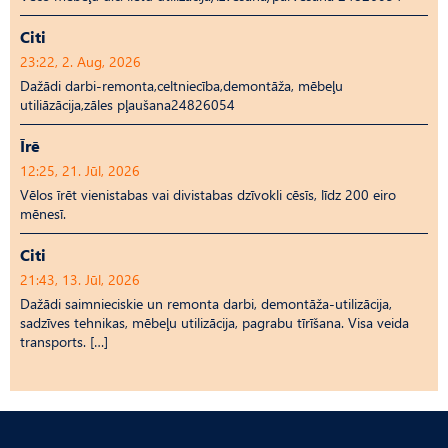
Citi
23:22, 2. Aug, 2026
Dažādi darbi-remonta,celtniecība,demontāža, mēbeļu
utiliāzācija,zāles pļaušana24826054
Īrē
12:25, 21. Jūl, 2026
Vēlos īrēt vienistabas vai divistabas dzīvokli cēsīs, līdz 200 eiro
mēnesī.
Citi
21:43, 13. Jūl, 2026
Dažādi saimnieciskie un remonta darbi, demontāža-utilizācija,
sadzīves tehnikas, mēbeļu utilizācija, pagrabu tīrīšana. Visa veida
transports. […]