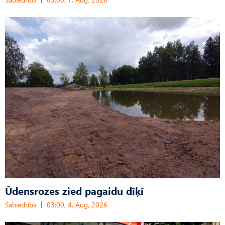
Ūdensrozes zied pagaidu dīķī
Sabiedrība
03:00, 4. Aug, 2026