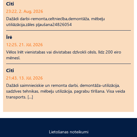
Citi
23:22, 2. Aug, 2026
Dažādi darbi-remonta,celtniecība,demontāža, mēbeļu
utiliāzācija,zāles pļaušana24826054
Īrē
12:25, 21. Jūl, 2026
Vēlos īrēt vienistabas vai divistabas dzīvokli cēsīs, līdz 200 eiro
mēnesī.
Citi
21:43, 13. Jūl, 2026
Dažādi saimnieciskie un remonta darbi, demontāža-utilizācija,
sadzīves tehnikas, mēbeļu utilizācija, pagrabu tīrīšana. Visa veida
transports. […]
Lietošanas noteikumi