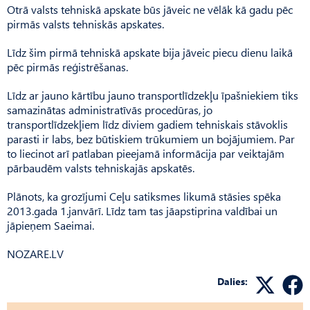
Otrā valsts tehniskā apskate būs jāveic ne vēlāk kā gadu pēc
pirmās valsts tehniskās apskates.
Līdz šim pirmā tehniskā apskate bija jāveic piecu dienu laikā
pēc pirmās reģistrēšanas.
Līdz ar jauno kārtību jauno transportlīdzekļu īpašniekiem tiks
samazinātas administratīvās procedūras, jo
transportlīdzekļiem līdz diviem gadiem tehniskais stāvoklis
parasti ir labs, bez būtiskiem trūkumiem un bojājumiem. Par
to liecinot arī patlaban pieejamā informācija par veiktajām
pārbaudēm valsts tehniskajās apskatēs.
Plānots, ka grozījumi Ceļu satiksmes likumā stāsies spēka
2013.gada 1.janvārī. Līdz tam tas jāapstiprina valdībai un
jāpieņem Saeimai.
NOZARE.LV
Dalies: