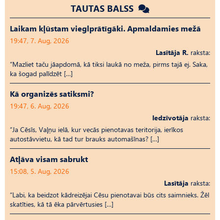
TAUTAS BALSS
Laikam kļūstam vieglprātīgāki. Apmaldamies mežā
19:47, 7. Aug, 2026
Lasītāja R.
raksta:
“Mazliet taču jāapdomā, kā tiksi laukā no meža, pirms tajā ej. Saka,
ka šogad palīdzēt […]
Kā organizēs satiksmi?
19:47, 6. Aug, 2026
Iedzīvotāja
raksta:
“Ja Cēsīs, Vaļņu ielā, kur vecās pienotavas teritorija, ierīkos
autostāvvietu, kā tad tur brauks automašīnas? […]
Atļāva visam sabrukt
15:08, 5. Aug, 2026
Lasītāja
raksta:
“Labi, ka beidzot kādreizējai Cēsu pienotavai būs cits saimnieks. Žēl
skatīties, kā tā ēka pārvērtusies […]