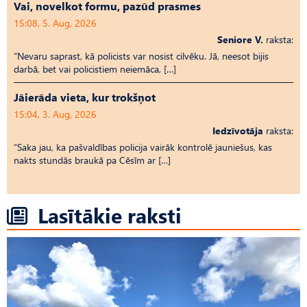
Vai, novelkot formu, pazūd prasmes
15:08, 5. Aug, 2026
Seniore V.
raksta:
“Nevaru saprast, kā policists var nosist cilvēku. Jā, neesot bijis
darbā, bet vai policistiem neiemāca, […]
Jāierāda vieta, kur trokšņot
15:04, 3. Aug, 2026
Iedzīvotāja
raksta:
“Saka jau, ka pašvaldības policija vairāk kontrolē jauniešus, kas
nakts stundās braukā pa Cēsīm ar […]
Lasītākie raksti