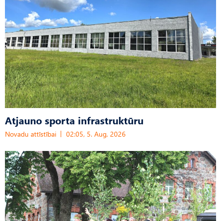
Atjauno sporta infrastruktūru
Novadu attīstībai
02:05, 5. Aug, 2026