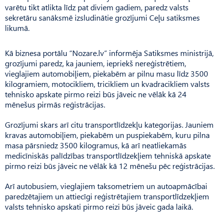
varētu tikt atlikta līdz pat diviem gadiem, paredz valsts
sekretāru sanāksmē izsludinātie grozījumi Ceļu satiksmes
likumā.
Kā biznesa portālu “Nozare.lv” informēja Satiksmes ministrijā,
grozījumi paredz, ka jauniem, iepriekš nereģistrētiem,
vieglajiem automobiļiem, piekabēm ar pilnu masu līdz 3500
kilogramiem, motocikliem, tricikliem un kvadracikliem valsts
tehnisko apskate pirmo reizi būs jāveic ne vēlāk kā 24
mēnešus pirmās reģistrācijas.
Grozījumi skars arī citu transportlīdzekļu kategorijas. Jauniem
kravas automobiļiem, piekabēm un puspiekabēm, kuru pilna
masa pārsniedz 3500 kilogramus, kā arī neatliekamās
medicīniskās palīdzības transportlīdzekļiem tehniskā apskate
pirmo reizi būs jāveic ne vēlāk kā 12 mēnešu pēc reģistrācijas.
Arī autobusiem, vieglajiem taksometriem un autoapmācībai
paredzētajiem un attiecīgi reģistrētajiem transportlīdzekļiem
valsts tehnisko apskati pirmo reizi būs jāveic gada laikā.