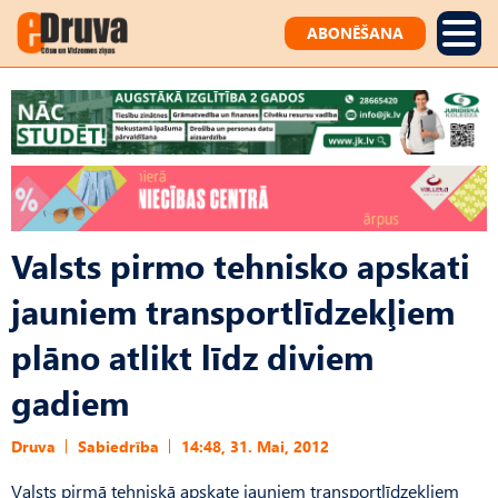
ABONĒŠANA
Valsts pirmo tehnisko apskati
jauniem transportlīdzekļiem
plāno atlikt līdz diviem
gadiem
Druva
Sabiedrība
14:48, 31. Mai, 2012
Valsts pirmā tehniskā apskate jauniem transportlīdzekļiem