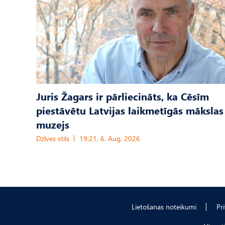
Juris Žagars ir pārliecināts, ka Cēsīm
piestāvētu Latvijas laikmetīgās mākslas
muzejs
Dzīves stils
19:21, 6. Aug, 2026
Lietošanas noteikumi
Pr