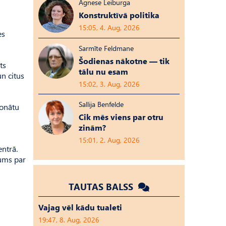
Agnese Leiburga
Konstruktīvā politika
15:05, 4. Aug, 2026
es
Sarmīte Feldmane
Šodienas nākotne — tik
ts
tālu nu esam
n citus
15:02, 3. Aug, 2026
Sallija Benfelde
ionātu
Cik mēs viens par otru
zinām?
15:01, 2. Aug, 2026
entrā.
jums par
TAUTAS BALSS
Vajag vēl kādu tualeti
19:47, 8. Aug, 2026