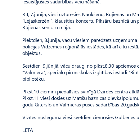
iesaistījušies sadarbības veicināšanā.
Rīt, 7.jūnijā, viesi uzturēsies Naukšēnu, Rūjienas un
“Lejasķerzēni”, klausīties koncertu Piksāru baznīcā un 
Rūjienas senioru mājā.
Piektdien, 8.jūnijā, vācu viesiem paredzēts uzņēmuma
policijas Vidzemes reģionālās iestādes, kā arī citu ie
objektus.
Sestdien, 9.jūnijā, vācu draugi no plkst.8.30 apciemos 
“Valmiera”, speciālo pirmsskolas izglītības iestādi “Bitīt
bibliotēku.
Plkst.10 ciemiņi piedalīsies svinīgā Dzirdes centra atk
Plkst.11 viesi dosies uz Matīšu baznīcas dievkalpojumu
godu Giterslo un Valmieras puses sadarbības 20.gadsk
Vizītes noslēgumā viesi svētdien ciemosies Gulbenes 
LETA