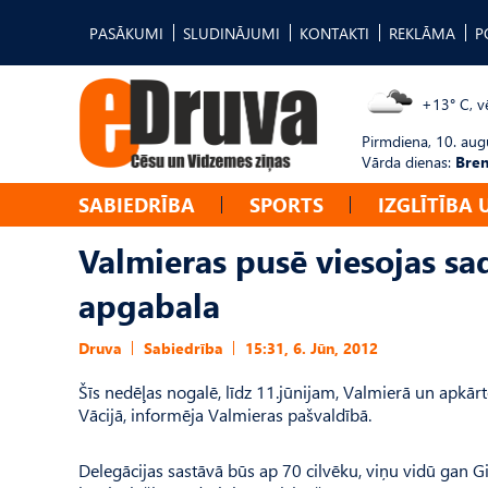
PASĀKUMI
SLUDINĀJUMI
KONTAKTI
REKLĀMA
P
+13° C, v
Pirmdiena, 10. aug
Vārda dienas:
Bren
SABIEDRĪBA
SPORTS
IZGLĪTĪBA 
Valmieras pusē viesojas sa
apgabala
Druva
Sabiedrība
15:31, 6. Jūn, 2012
Šīs nedēļas nogalē, līdz 11.jūnijam, Valmierā un apkār
Vācijā, informēja Valmieras pašvaldībā.
Delegācijas sastāvā būs ap 70 cilvēku, viņu vidū gan Gi