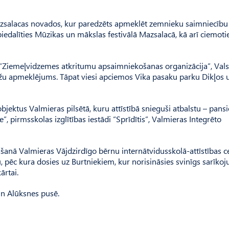
 Mazsalacas novados, kur paredzēts apmeklēt zemnieku saimniecību
piedalīties Mūzikas un mākslas festivālā Mazsalacā, kā arī ciemoti
 “Ziemeļvidzemes atkritumu apsaimniekošanas organizācija”, Vals
stāžu apmeklējums. Tāpat viesi apciemos Vika pasaku parku Dikļos u
objektus Valmieras pilsētā, kuru attīstībā snieguši atbalstu – pans
e”, pirmsskolas izglītības iestādi “Sprīdītis”, Valmieras Integrēto
lāšanā Valmieras Vājdzirdīgo bērnu internātvidusskolā-attīstības c
, pēc kura dosies uz Burtniekiem, kur norisināsies svinīgs sarīko
ārtai.
un Alūksnes pusē.