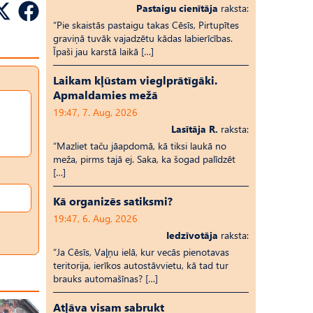
Pastaigu cienītāja
raksta:
“Pie skaistās pastaigu takas Cēsīs, Pirtupītes
graviņā tuvāk vajadzētu kādas labierīcības.
Īpaši jau karstā laikā […]
Laikam kļūstam vieglprātīgāki.
Apmaldamies mežā
19:47, 7. Aug, 2026
Lasītāja R.
raksta:
“Mazliet taču jāapdomā, kā tiksi laukā no
meža, pirms tajā ej. Saka, ka šogad palīdzēt
[…]
Kā organizēs satiksmi?
19:47, 6. Aug, 2026
Iedzīvotāja
raksta:
“Ja Cēsīs, Vaļņu ielā, kur vecās pienotavas
teritorija, ierīkos autostāvvietu, kā tad tur
brauks automašīnas? […]
Atļāva visam sabrukt