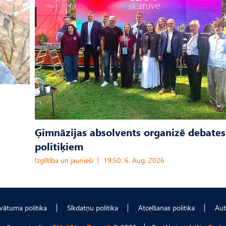
Ģimnāzijas absolvents organizē debates
politiķiem
Izglītība un jaunieši
19:50, 6. Aug, 2026
ivātuma politika
Sīkdatņu politika
Atcelšanas politika
Aut