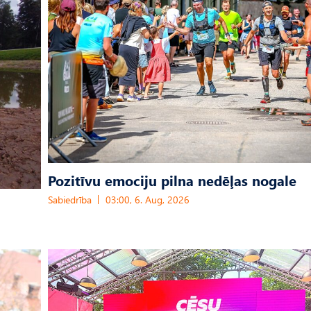
Pozitīvu emociju pilna nedēļas nogale
Sabiedrība
03:00, 6. Aug, 2026