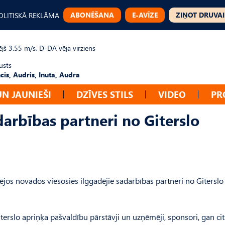
ABONĒŠANA
E-AVĪZE
ZIŅOT DRUVAI
OLITISKĀ REKLĀMA
ējš 3.55 m/s, D-DA vēja virziens
usts
cis, Audris, Inuta, Audra
UN JAUNIEŠI
DZĪVES STILS
VIDEO
PR
darbības partneri no Giterslo
tējos novados viesosies ilggadējie sadarbības partneri no Giterslo
terslo apriņķa pašvaldību pārstāvji un uzņēmēji, sponsori, gan citi