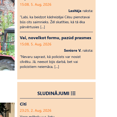
15:08, 5. Aug, 2026
Lasītāja
raksta:
“Labi, ka beidzot kādreizējai Cēsu pienotavai
būs cits saimnieks. Žēl skatīties, kā tā ēka
pārvērtusies […]
Vai, novelkot formu, pazūd prasmes
15:08, 5. Aug, 2026
Seniore V.
raksta:
“Nevaru saprast, kā policists var nosist
cilvēku. Jā, neesot bijis darbā, bet vai
policistiem neiemāca, […]
SLUDINĀJUMI
Citi
23:25, 2. Aug, 2026
Veco mēbeļu u.c. lietu