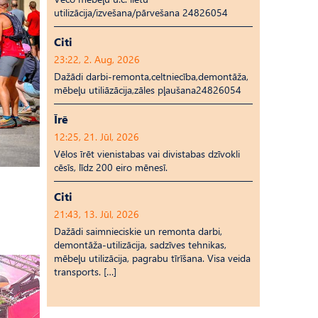
utilizācija/izvešana/pārvešana 24826054
Citi
23:22, 2. Aug, 2026
Dažādi darbi-remonta,celtniecība,demontāža,
mēbeļu utiliāzācija,zāles pļaušana24826054
Īrē
12:25, 21. Jūl, 2026
Vēlos īrēt vienistabas vai divistabas dzīvokli
cēsīs, līdz 200 eiro mēnesī.
Citi
21:43, 13. Jūl, 2026
Dažādi saimnieciskie un remonta darbi,
demontāža-utilizācija, sadzīves tehnikas,
mēbeļu utilizācija, pagrabu tīrīšana. Visa veida
transports. […]