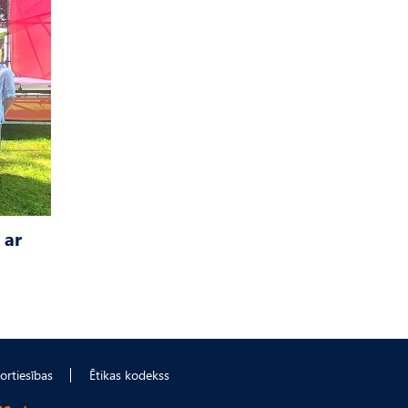
 ar
ortiesības
Ētikas kodekss