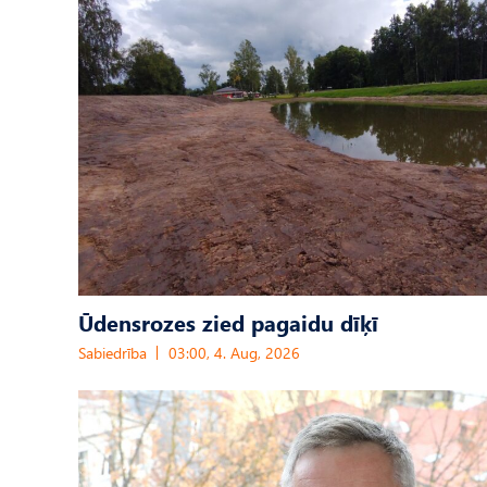
Ūdensrozes zied pagaidu dīķī
Sabiedrība
03:00, 4. Aug, 2026