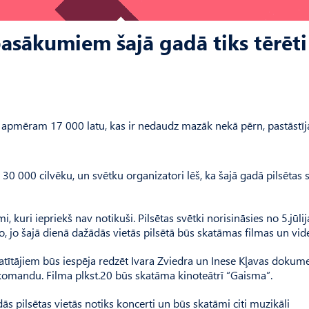
pasākumiem šajā gadā tiks tērēti
 apmēram 17 000 latu, kas ir nedaudz mazāk nekā pērn, pastāstīj
0 000 cilvēku, un svētku organizatori lēš, ka šajā gadā pilsētas 
, kuri iepriekš nav notikuši. Pilsētas svētki norisināsies no 5.jūlij
ino, jo šajā dienā dažādās vietās pilsētā būs skatāmas filmas un vid
atītājiem būs iespēja redzēt Ivara Zviedra un Inese Kļavas dokum
o komandu. Filma plkst.20 būs skatāma kinoteātrī “Gaisma”.
ādās pilsētas vietās notiks koncerti un būs skatāmi citi muzikāli