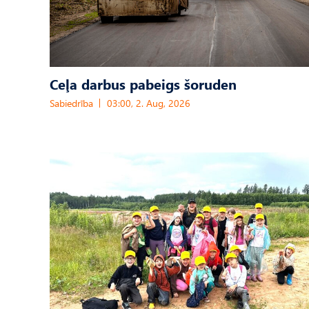
Ceļa darbus pabeigs šoruden
Sabiedrība
03:00, 2. Aug, 2026