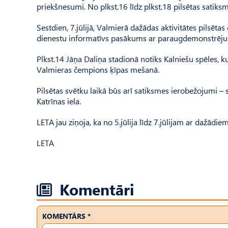
priekšnesumi. No plkst.16 līdz plkst.18 pilsētas satik
Sestdien, 7.jūlijā, Valmierā dažādas aktivitātes pilsētas
dienestu informatīvs pasākums ar paraugdemonstrējum
Plkst.14 Jāņa Daliņa stadionā notiks Kalniešu spēles, k
Valmieras čempions ķīpas mešanā.
Pilsētas svētku laikā būs arī satiksmes ierobežojumi – se
Katrīnas iela.
LETA jau ziņoja, ka no 5.jūlija līdz 7.jūlijam ar dažā
LETA
Komentāri
KOMENTĀRS *