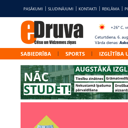
PASĀKUMI
SLUDINĀJUMI
KONTAKTI
REKLĀMA
P
+26° C, vē
Ceturtdiena, 6. au
Vārda dienas:
Asko
SABIEDRĪBA
SPORTS
IZGLĪTĪBA 