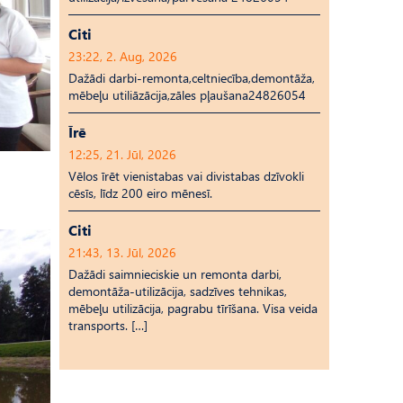
Citi
23:22, 2. Aug, 2026
Dažādi darbi-remonta,celtniecība,demontāža,
mēbeļu utiliāzācija,zāles pļaušana24826054
Īrē
12:25, 21. Jūl, 2026
Vēlos īrēt vienistabas vai divistabas dzīvokli
cēsīs, līdz 200 eiro mēnesī.
Citi
21:43, 13. Jūl, 2026
Dažādi saimnieciskie un remonta darbi,
demontāža-utilizācija, sadzīves tehnikas,
mēbeļu utilizācija, pagrabu tīrīšana. Visa veida
transports. […]