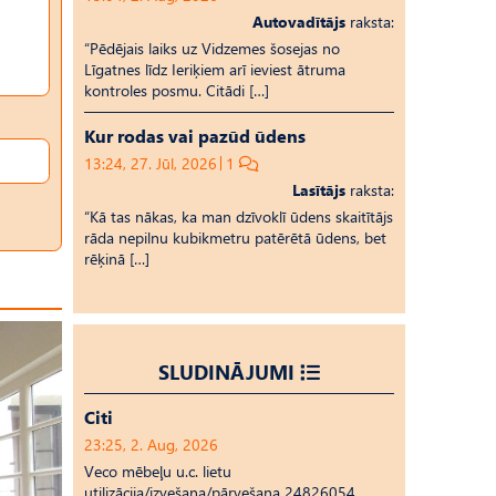
Autovadītājs
raksta:
“Pēdējais laiks uz Vid­ze­mes šosejas no
Līgatnes līdz Ieriķiem arī ieviest ātruma
kontroles posmu. Citādi […]
Kur rodas vai pazūd ūdens
13:24, 27. Jūl, 2026
1
Lasītājs
raksta:
“Kā tas nākas, ka man dzīvoklī ūdens skaitītājs
rāda nepilnu kubikmetru patērētā ūdens, bet
rēķinā […]
SLUDINĀJUMI
Citi
23:25, 2. Aug, 2026
Veco mēbeļu u.c. lietu
utilizācija/izvešana/pārvešana 24826054