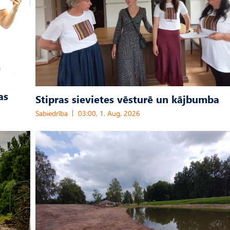
as
Stipras sievietes vēsturē un kājbumba
Sabiedrība
03:00, 1. Aug, 2026