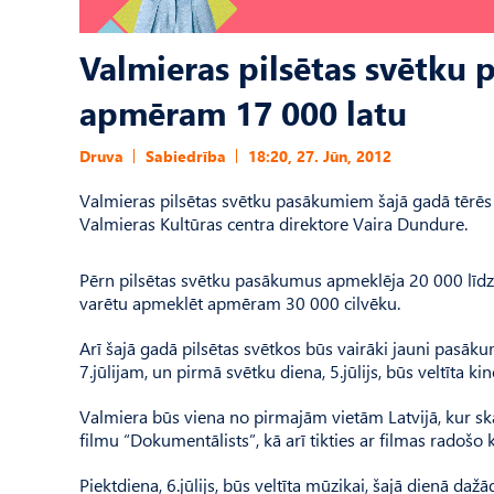
Valmieras pilsētas svētku 
apmēram 17 000 latu
Druva
Sabiedrība
18:20, 27. Jūn, 2012
Valmieras pilsētas svētku pasākumiem šajā gadā tērēs
Valmieras Kultūras centra direktore Vaira Dundure.
Pērn pilsētas svētku pasākumus apmeklēja 20 000 līdz 3
varētu apmeklēt apmēram 30 000 cilvēku.
Arī šajā gadā pilsētas svētkos būs vairāki jauni pasākumi
7.jūlijam, un pirmā svētku diena, 5.jūlijs, būs veltīta k
Valmiera būs viena no pirmajām vietām Latvijā, kur sk
filmu “Dokumentālists”, kā arī tikties ar filmas radoš
Piektdiena, 6.jūlijs, būs veltīta mūzikai, šajā dienā daž