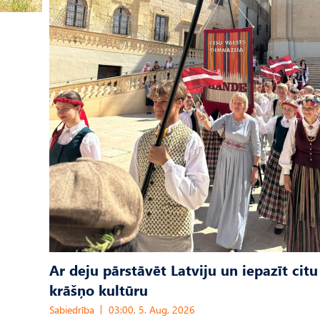
Ar deju pārstāvēt Latviju un iepazīt citu
krāšņo kultūru
Sabiedrība
03:00, 5. Aug, 2026