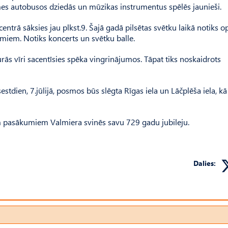
smes autobusos dziedās un mūzikas instrumentus spēlēs jaunieši.
 centrā sāksies jau plkst.9. Šajā gadā pilsētas svētku laikā notiks o
iem. Notiks koncerts un svētku balle.
urās vīri sacentīsies spēka vingrinājumos. Tāpat tiks noskaidrots
stdien, 7.jūlijā, posmos būs slēgta Rīgas iela un Lāčplēša iela, kā
diem pasākumiem Valmiera svinēs savu 729 gadu jubileju.
Dalies: