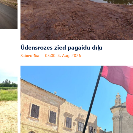
Ūdensrozes zied pagaidu dīķī
Sabiedrība
03:00, 4. Aug, 2026