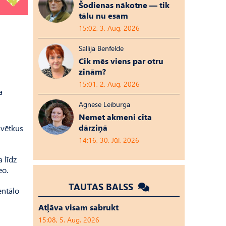
Šodienas nākotne — tik
tālu nu esam
15:02, 3. Aug, 2026
Sallija Benfelde
Cik mēs viens par otru
zinām?
15:01, 2. Aug, 2026
a
Agnese Leiburga
Nemet akmeni cita
dārziņā
svētkus
14:16, 30. Jūl, 2026
a līdz
eo.
TAUTAS BALSS
entālo
Atļāva visam sabrukt
15:08, 5. Aug, 2026