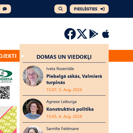
PIESLĒGTIES
OJEKTI
DOMAS UN VIEDOKĻI
Iveta Rozentāle
Piebalgā sākās, Valmierā
turpinās
15:07, 5. Aug, 2026
Agnese Leiburga
Konstruktīvā politika
15:05, 4. Aug, 2026
Sarmīte Feldmane