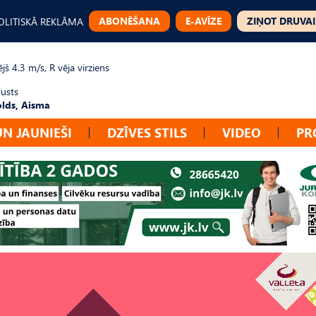
ABONĒŠANA
E-AVĪZE
ZIŅOT DRUVAI
OLITISKĀ REKLĀMA
jš 4.3 m/s, R vēja virziens
gusts
lds, Aisma
UN JAUNIEŠI
DZĪVES STILS
VIDEO
PR