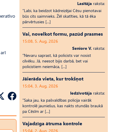
Lasītāja
raksta:
“Labi, ka beidzot kādreizējai Cēsu pienotavai
peratīvo
būs cits saimnieks. Žēl skatīties, kā tā ēka
pārvērtusies […]
Vai, novelkot formu, pazūd prasmes
15:08, 5. Aug, 2026
Seniore V.
raksta:
 arī
“Nevaru saprast, kā policists var nosist
cilvēku. Jā, neesot bijis darbā, bet vai
policistiem neiemāca, […]
Jāierāda vieta, kur trokšņot
15:04, 3. Aug, 2026
Iedzīvotāja
raksta:
“Saka jau, ka pašvaldības policija vairāk
kontrolē jauniešus, kas nakts stundās braukā
pa Cēsīm ar […]
Vajadzīga ātruma kontrole
15:04, 2. Aug, 2026