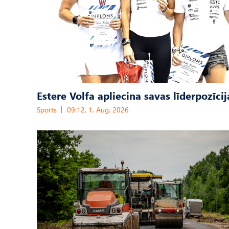
Estere Volfa apliecina savas līderpozīcij
Sports
09:12, 1. Aug, 2026