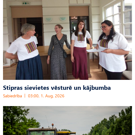
Stipras sievietes vēsturē un kājbumba
Sabiedrība
03:00, 1. Aug, 2026