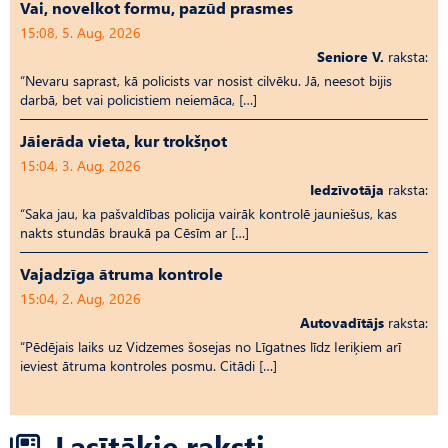
Vai, novelkot formu, pazūd prasmes
15:08, 5. Aug, 2026
Seniore V.
raksta:
“Nevaru saprast, kā policists var nosist cilvēku. Jā, neesot bijis
darbā, bet vai policistiem neiemāca, […]
Jāierāda vieta, kur trokšņot
15:04, 3. Aug, 2026
Iedzīvotāja
raksta:
“Saka jau, ka pašvaldības policija vairāk kontrolē jauniešus, kas
nakts stundās braukā pa Cēsīm ar […]
Vajadzīga ātruma kontrole
15:04, 2. Aug, 2026
Autovadītājs
raksta:
“Pēdējais laiks uz Vid­ze­mes šosejas no Līgatnes līdz Ieriķiem arī
ieviest ātruma kontroles posmu. Citādi […]
Lasītākie raksti