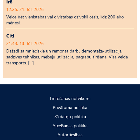
Īrē
12:25, 21. Jūl, 2026
Vēlos īrēt vienistabas vai divistabas dzīvokli cēsīs, līdz 200 eiro
mēnesī.
Citi
21:43, 13. Jūl, 2026
Dažādi saimnieciskie un remonta darbi, demontāža-utilizācija,
sadzīves tehnikas, mēbeļu utilizācija, pagrabu tīrīšana. Visa veida
transports. […]
Lietošanas noteikumi
Privātuma politika
Sīkdatņu politika
Atcelšanas politika
Autortiesības