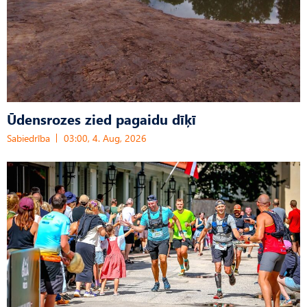
Ūdensrozes zied pagaidu dīķī
Sabiedrība
03:00, 4. Aug, 2026