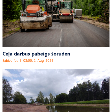
Ceļa darbus pabeigs šoruden
Sabiedrība
03:00, 2. Aug, 2026