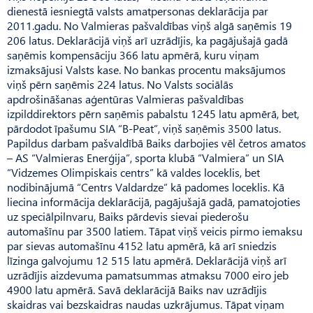
dienestā iesniegtā valsts amatpersonas deklarācija par
2011.gadu. No Valmieras pašvaldības viņš algā saņēmis 19
206 latus. Deklarācijā viņš arī uzrādījis, ka pagājušajā gadā
saņēmis kompensāciju 366 latu apmērā, kuru viņam
izmaksājusi Valsts kase. No bankas procentu maksājumos
viņš pērn saņēmis 224 latus. No Valsts sociālās
apdrošināšanas aģentūras Valmieras pašvaldības
izpilddirektors pērn saņēmis pabalstu 1245 latu apmērā, bet,
pārdodot īpašumu SIA “B-Peat”, viņš saņēmis 3500 latus.
Papildus darbam pašvaldībā Baiks darbojies vēl četros amatos
– AS “Valmieras Enerģija”, sporta klubā “Valmiera” un SIA
“Vidzemes Olimpiskais centrs” kā valdes loceklis, bet
nodibinājumā “Centrs Valdardze” kā padomes loceklis. Kā
liecina informācija deklarācijā, pagājušajā gadā, pamatojoties
uz speciālpilnvaru, Baiks pārdevis sievai piederošu
automašīnu par 3500 latiem. Tāpat viņš veicis pirmo iemaksu
par sievas automašīnu 4152 latu apmērā, kā arī sniedzis
līzinga galvojumu 12 515 latu apmērā. Deklarācijā viņš arī
uzrādījis aizdevuma pamatsummas atmaksu 7000 eiro jeb
4900 latu apmērā. Savā deklarācijā Baiks nav uzrādījis
skaidras vai bezskaidras naudas uzkrājumus. Tāpat viņam