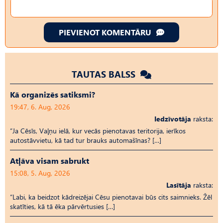
PIEVIENOT KOMENTĀRU
TAUTAS BALSS
Kā organizēs satiksmi?
19:47, 6. Aug, 2026
Iedzīvotāja
raksta:
“Ja Cēsīs, Vaļņu ielā, kur vecās pienotavas teritorija, ierīkos
autostāvvietu, kā tad tur brauks automašīnas? […]
Atļāva visam sabrukt
15:08, 5. Aug, 2026
Lasītāja
raksta:
“Labi, ka beidzot kādreizējai Cēsu pienotavai būs cits saimnieks. Žēl
skatīties, kā tā ēka pārvērtusies […]