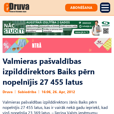
ABONĒŠANA
Valmieras pašvaldības
izpilddirektors Baiks pērn
nopelnījis 27 455 latus
Druva
Sabiedrība
16:06, 26. Apr, 2012
Valmieras pašvaldības izpilddirektors Jānis Baiks pērn
nopelnījis 27 455 latus, kas ir vairāk nekā gadu iepriekš, kad
viņš nopelnīja 23 369 latus, – liecina Valsts ieņēmumu