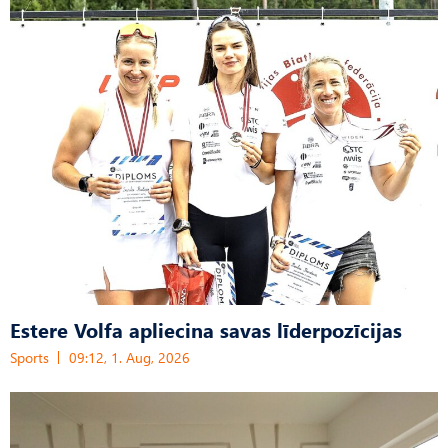
Estere Volfa apliecina savas līderpozīcijas
Sports
09:12, 1. Aug, 2026