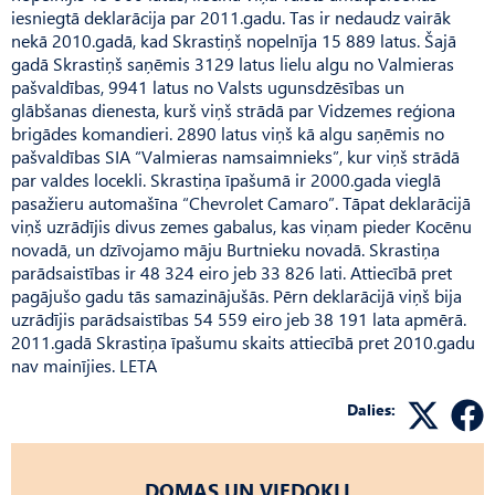
iesniegtā deklarācija par 2011.gadu. Tas ir nedaudz vairāk
nekā 2010.gadā, kad Skrastiņš nopelnīja 15 889 latus. Šajā
gadā Skrastiņš saņēmis 3129 latus lielu algu no Valmieras
pašvaldības, 9941 latus no Valsts ugunsdzēsības un
glābšanas dienesta, kurš viņš strādā par Vidzemes reģiona
brigādes komandieri. 2890 latus viņš kā algu saņēmis no
pašvaldības SIA “Valmieras namsaimnieks”, kur viņš strādā
par valdes locekli. Skrastiņa īpašumā ir 2000.gada vieglā
pasažieru automašīna “Chevrolet Camaro”. Tāpat deklarācijā
viņš uzrādījis divus zemes gabalus, kas viņam pieder Kocēnu
novadā, un dzīvojamo māju Burtnieku novadā. Skrastiņa
parādsaistības ir 48 324 eiro jeb 33 826 lati. Attiecībā pret
pagājušo gadu tās samazinājušās. Pērn deklarācijā viņš bija
uzrādījis parādsaistības 54 559 eiro jeb 38 191 lata apmērā.
2011.gadā Skrastiņa īpašumu skaits attiecībā pret 2010.gadu
nav mainījies. LETA
Dalies:
DOMAS UN VIEDOKĻI