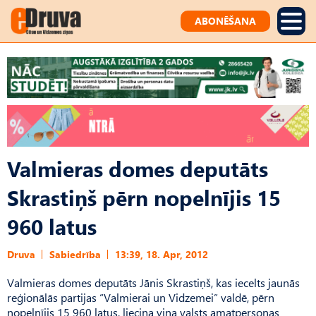
ABONĒŠANA
Valmieras domes deputāts
Skrastiņš pērn nopelnījis 15
960 latus
Druva
Sabiedrība
13:39, 18. Apr, 2012
Valmieras domes deputāts Jānis Skrastiņš, kas iecelts jaunās
reģionālās partijas “Valmierai un Vidzemei” valdē, pērn
nopelnījis 15 960 latus, liecina viņa valsts amatpersonas