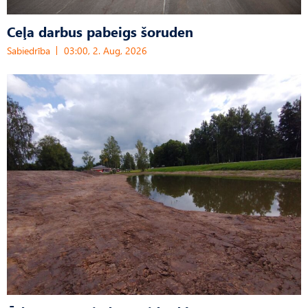
Ceļa darbus pabeigs šoruden
Sabiedrība
03:00, 2. Aug, 2026