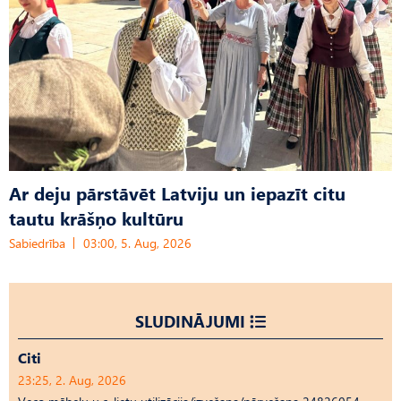
Ar deju pārstāvēt Latviju un iepazīt citu
tautu krāšņo kultūru
Sabiedrība
03:00, 5. Aug, 2026
SLUDINĀJUMI
Citi
23:25, 2. Aug, 2026