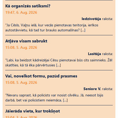
Kā organizēs satiksmi?
19:47, 6. Aug, 2026
Iedzīvotāja
raksta:
“Ja Cēsīs, Vaļņu ielā, kur vecās pienotavas teritorija, ierīkos
autostāvvietu, kā tad tur brauks automašīnas? […]
Atļāva visam sabrukt
15:08, 5. Aug, 2026
Lasītāja
raksta:
“Labi, ka beidzot kādreizējai Cēsu pienotavai būs cits saimnieks. Žēl
skatīties, kā tā ēka pārvērtusies […]
Vai, novelkot formu, pazūd prasmes
15:08, 5. Aug, 2026
Seniore V.
raksta:
“Nevaru saprast, kā policists var nosist cilvēku. Jā, neesot bijis
darbā, bet vai policistiem neiemāca, […]
Jāierāda vieta, kur trokšņot
15:04, 3. Aug, 2026