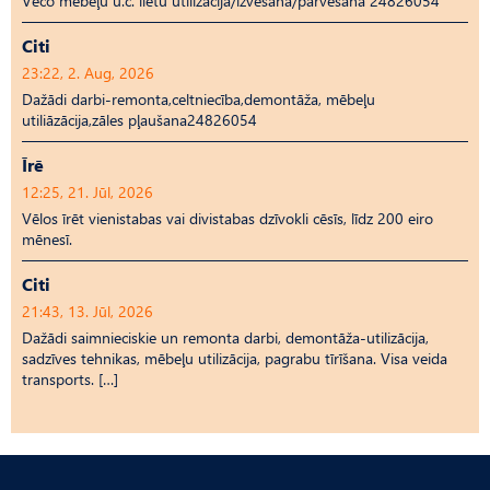
Veco mēbeļu u.c. lietu utilizācija/izvešana/pārvešana 24826054
Citi
23:22, 2. Aug, 2026
Dažādi darbi-remonta,celtniecība,demontāža, mēbeļu
utiliāzācija,zāles pļaušana24826054
Īrē
12:25, 21. Jūl, 2026
Vēlos īrēt vienistabas vai divistabas dzīvokli cēsīs, līdz 200 eiro
mēnesī.
Citi
21:43, 13. Jūl, 2026
Dažādi saimnieciskie un remonta darbi, demontāža-utilizācija,
sadzīves tehnikas, mēbeļu utilizācija, pagrabu tīrīšana. Visa veida
transports. […]