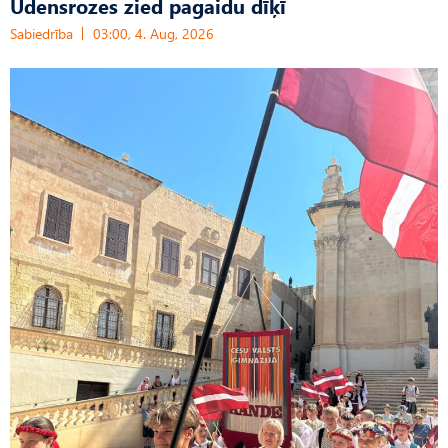
Ūdensrozes zied pagaidu dīķī
Sabiedrība
03:00, 4. Aug, 2026