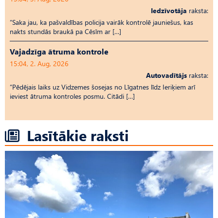
Iedzīvotāja
raksta:
“Saka jau, ka pašvaldības policija vairāk kontrolē jauniešus, kas
nakts stundās braukā pa Cēsīm ar […]
Vajadzīga ātruma kontrole
15:04, 2. Aug, 2026
Autovadītājs
raksta:
“Pēdējais laiks uz Vid­ze­mes šosejas no Līgatnes līdz Ieriķiem arī
ieviest ātruma kontroles posmu. Citādi […]
Lasītākie raksti