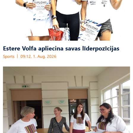
Estere Volfa apliecina savas līderpozīcijas
Sports
09:12, 1. Aug, 2026