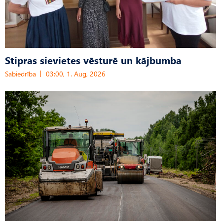
Stipras sievietes vēsturē un kājbumba
Sabiedrība
03:00, 1. Aug, 2026