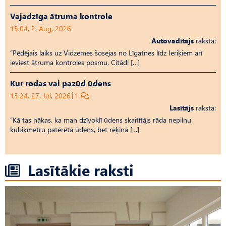
Vajadzīga ātruma kontrole
15:04, 2. Aug, 2026
Autovadītājs
raksta:
“Pēdējais laiks uz Vid­ze­mes šosejas no Līgatnes līdz Ieriķiem arī
ieviest ātruma kontroles posmu. Citādi […]
Kur rodas vai pazūd ūdens
13:24, 27. Jūl, 2026
1
Lasītājs
raksta:
“Kā tas nākas, ka man dzīvoklī ūdens skaitītājs rāda nepilnu
kubikmetru patērētā ūdens, bet rēķinā […]
Lasītākie raksti