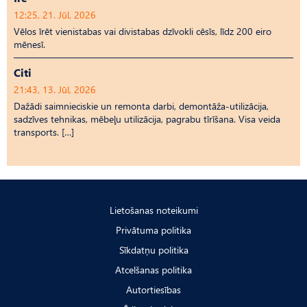
12:25, 21. Jūl, 2026
Vēlos īrēt vienistabas vai divistabas dzīvokli cēsīs, līdz 200 eiro
mēnesī.
Citi
21:43, 13. Jūl, 2026
Dažādi saimnieciskie un remonta darbi, demontāža-utilizācija,
sadzīves tehnikas, mēbeļu utilizācija, pagrabu tīrīšana. Visa veida
transports. […]
Lietošanas noteikumi
Privātuma politika
Sīkdatņu politika
Atcelšanas politika
Autortiesības