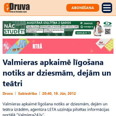
ABONĒŠANA
Valmieras apkaimē līgošana
notiks ar dziesmām, dejām un
teātri
Druva
Sabiedrība
20:40, 19. Jūn, 2012
Valmieras apkaimē līgošana notiks ar dziesmām, dejām un
teātra izrādēm, aģentūra LETA uzzināja pilsētas informācijas
portālā “Valmiera24.lv”.