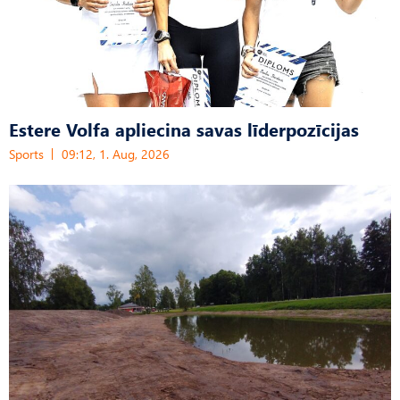
Estere Volfa apliecina savas līderpozīcijas
Sports
09:12, 1. Aug, 2026