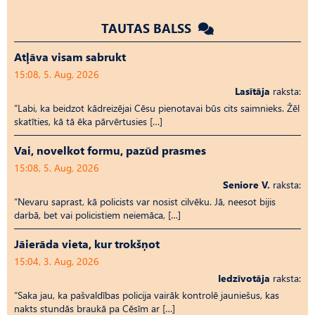
TAUTAS BALSS
Atļāva visam sabrukt
15:08, 5. Aug, 2026
Lasītāja
raksta:
“Labi, ka beidzot kādreizējai Cēsu pienotavai būs cits saimnieks. Žēl
skatīties, kā tā ēka pārvērtusies […]
Vai, novelkot formu, pazūd prasmes
15:08, 5. Aug, 2026
Seniore V.
raksta:
“Nevaru saprast, kā policists var nosist cilvēku. Jā, neesot bijis
darbā, bet vai policistiem neiemāca, […]
Jāierāda vieta, kur trokšņot
15:04, 3. Aug, 2026
Iedzīvotāja
raksta:
“Saka jau, ka pašvaldības policija vairāk kontrolē jauniešus, kas
nakts stundās braukā pa Cēsīm ar […]