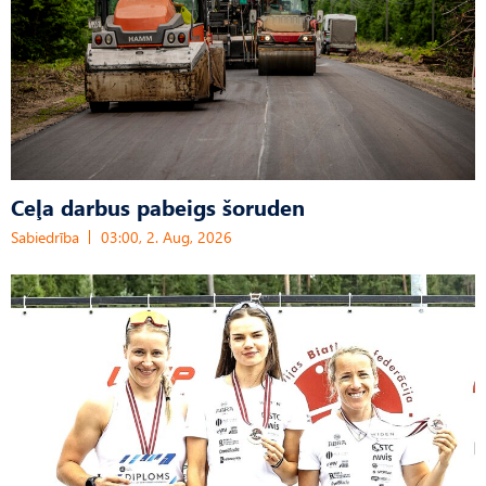
Ceļa darbus pabeigs šoruden
Sabiedrība
03:00, 2. Aug, 2026