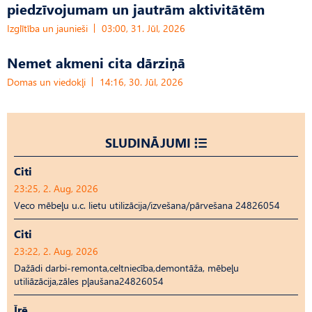
piedzīvojumam un jautrām aktivitātēm
Izglītība un jaunieši
03:00, 31. Jūl, 2026
Nemet akmeni cita dārziņā
Domas un viedokļi
14:16, 30. Jūl, 2026
SLUDINĀJUMI
Citi
23:25, 2. Aug, 2026
Veco mēbeļu u.c. lietu utilizācija/izvešana/pārvešana 24826054
Citi
23:22, 2. Aug, 2026
Dažādi darbi-remonta,celtniecība,demontāža, mēbeļu
utiliāzācija,zāles pļaušana24826054
Īrē