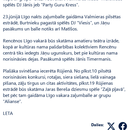
spēlēs DJ Jānis jeb “Party Guru Kress”.
23.jūnijā Līgo nakts zaļumballe gaidāma Valmieras pilsētas
estrādē, Burtnieku pagastā spēlēs DJ “Viesis”, un Jāņu
pasākums un balle notiks arī Matīšos.
Rencēnos Līgo vakarā būs skatāma amatieru teātra izrāde,
kopā ar kultūras nama pašdarbības kolektīviem Rencēnu
centrā tiks iedegts Jāņu ugunskurs, bet pie kultūras nama
norisināsies dejas. Pasākumā spēlēs Jānis Timermanis.
Plašāka svinēšana iecerēta Rūjienā. No plkst.10 pilsētā
norisināsies konkursi, rotaļas, siera siešana, lielā vainaga
pīšana, zāļu tirgus un citas aktivitātes, plkst.19 Rūjienas
estrādē būs skatāma Jaras Bereša dziesmu spēle “Zaļā pļavā”,
bet pēc tam gaidāma Līgo vakara zaļumballe ar grupu
“Alianse”.
LETA
Dalies: