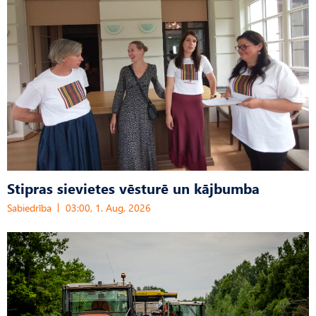
Stipras sievietes vēsturē un kājbumba
Sabiedrība
03:00, 1. Aug, 2026