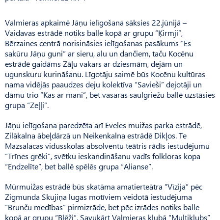
Valmieras apkaimē Jāņu ielīgošana sāksies 22.jūnijā –
Vaidavas estrādē notiks balle kopā ar grupu “Ķirmji”,
Bērzaines centrā norisināsies ielīgošanas pasākums “Es
sakūru Jāņu guni” ar sieru, alu un dančiem, taču Kocēnu
estrādē gaidāms Zāļu vakars ar dziesmām, dejām un
ugunskuru kurināšanu. Līgotāju saimē būs Kocēnu kultūras
nama vidējās paaudzes deju kolektīva “Savieši” dejotāji un
dāmu trio “Kas ar mani”, bet vasaras saulgriežu ballē uzstāsies
grupa “Zeļļi”.
Jāņu ielīgošana paredzēta arī Ēveles muižas parka estrādē,
Zilākalna ābeļdārzā un Neikenkalna estrādē Dikļos. Te
Mazsalacas vidusskolas absolventu teātris rādīs iestudējumu
“Trīnes grēki”, svētku ieskandināšanu vadīs folkloras kopa
“Endzelīte”, bet ballē spēlēs grupa “Alianse”.
Mūrmuižas estrādē būs skatāma amatierteātra “Vīzija” pēc
Zigmunda Skujiņa lugas motīviem veidotā iestudējuma
“Brunču medības” pirmizrāde, bet pēc izrādes notiks balle
kopā ar grupu “Blēži”. Savukārt Valmieras klubā “Multiklubs”