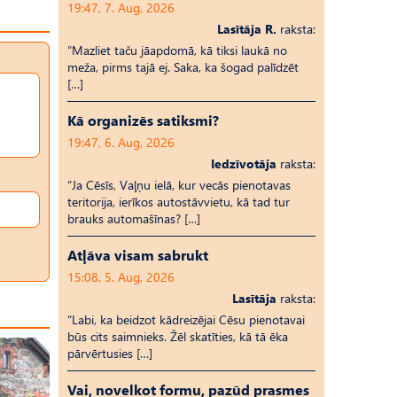
19:47, 7. Aug, 2026
Lasītāja R.
raksta:
“Mazliet taču jāapdomā, kā tiksi laukā no
meža, pirms tajā ej. Saka, ka šogad palīdzēt
[…]
Kā organizēs satiksmi?
19:47, 6. Aug, 2026
Iedzīvotāja
raksta:
“Ja Cēsīs, Vaļņu ielā, kur vecās pienotavas
teritorija, ierīkos autostāvvietu, kā tad tur
brauks automašīnas? […]
Atļāva visam sabrukt
15:08, 5. Aug, 2026
Lasītāja
raksta:
“Labi, ka beidzot kādreizējai Cēsu pienotavai
būs cits saimnieks. Žēl skatīties, kā tā ēka
pārvērtusies […]
Vai, novelkot formu, pazūd prasmes