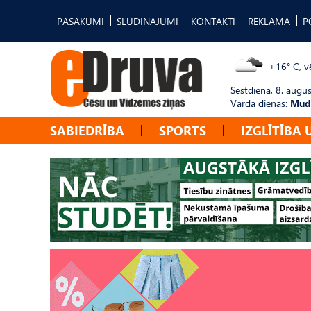
PASĀKUMI
SLUDINĀJUMI
KONTAKTI
REKLĀMA
P
+16° C, vē
Sestdiena, 8. augus
Vārda dienas:
Mudī
SABIEDRĪBA
SPORTS
IZGLĪTĪBA 