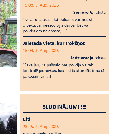
15:08, 5. Aug, 2026
Seniore V.
raksta:
“Nevaru saprast, kā policists var nosist
cilvēku. Jā, neesot bijis darbā, bet vai
policistiem neiemāca, […]
Jāierāda vieta, kur trokšņot
15:04, 3. Aug, 2026
Iedzīvotāja
raksta:
“Saka jau, ka pašvaldības policija vairāk
kontrolē jauniešus, kas nakts stundās braukā
pa Cēsīm ar […]
SLUDINĀJUMI
Citi
23:25, 2. Aug, 2026
Veco mēbeļu u.c. lietu