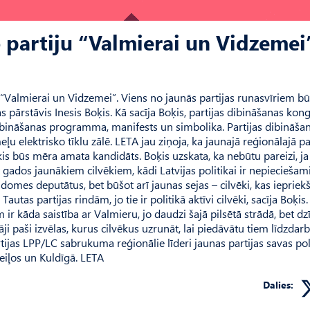
 partiju “Valmierai un Vidzemei
ja “Valmierai un Vidzemei”. Viens no jaunās partijas runasvīriem b
s pārstāvis Inesis Boķis. Kā sacīja Boķis, partijas dibināšanas kon
, dibināšanas programma, manifests un simbolika. Partijas dibināša
ļu elektrisko tīklu zālē. LETA jau ziņoja, ka jaunajā reģionālajā pa
is būs mēra amata kandidāts. Boķis uzskata, ka nebūtu pareizi, ja
 gados jaunākiem cilvēkiem, kādi Latvijas politikai ir nepieciešami
domes deputātus, bet būšot arī jaunas sejas – cilvēki, kas iepriekš
autas partijas rindām, jo tie ir politikā aktīvi cilvēki, sacīja Boķis
m ir kāda saistība ar Valmieru, jo daudzi šajā pilsētā strādā, bet dz
ji paši izvēlas, kurus cilvēkus uzrunāt, lai piedāvātu tiem līdzdar
artijas LPP/LC sabrukuma reģionālie līderi jaunas partijas savas pol
eiļos un Kuldīgā. LETA
Dalies: