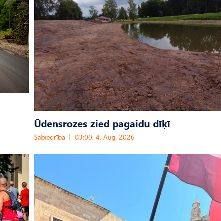
Ūdensrozes zied pagaidu dīķī
Sabiedrība
03:00, 4. Aug, 2026