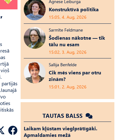
Agnese Leiburga
Konstruktīvā politika
”
15:05, 4. Aug, 2026
Sarmīte Feldmane
Šodienas nākotne — tik
ūs
tālu nu esam
gresā
15:02, 3. Aug, 2026
nas
rtijā
Sallija Benfelde
 viņš
Cik mēs viens par otru
.
zinām?
 partijās
15:01, 2. Aug, 2026
. Jaunajā
īvo
boties
itiskās
TAUTAS BALSS
Laikam kļūstam vieglprātīgāki.
Apmaldamies mežā