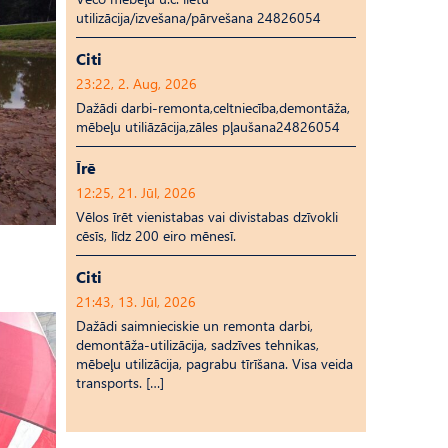
utilizācija/izvešana/pārvešana 24826054
Citi
23:22, 2. Aug, 2026
Dažādi darbi-remonta,celtniecība,demontāža,
mēbeļu utiliāzācija,zāles pļaušana24826054
Īrē
12:25, 21. Jūl, 2026
Vēlos īrēt vienistabas vai divistabas dzīvokli
cēsīs, līdz 200 eiro mēnesī.
Citi
21:43, 13. Jūl, 2026
Dažādi saimnieciskie un remonta darbi,
demontāža-utilizācija, sadzīves tehnikas,
mēbeļu utilizācija, pagrabu tīrīšana. Visa veida
transports. […]