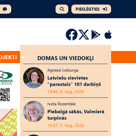
PIESLĒGTIES
OJEKTI
DOMAS UN VIEDOKĻI
Agnese Leiburga
Latviešu sievietes
“parastais” 101 darbiņš
19:46, 6. Aug, 2026
Iveta Rozentāle
Piebalgā sākās, Valmierā
turpinās
15:07, 5. Aug, 2026