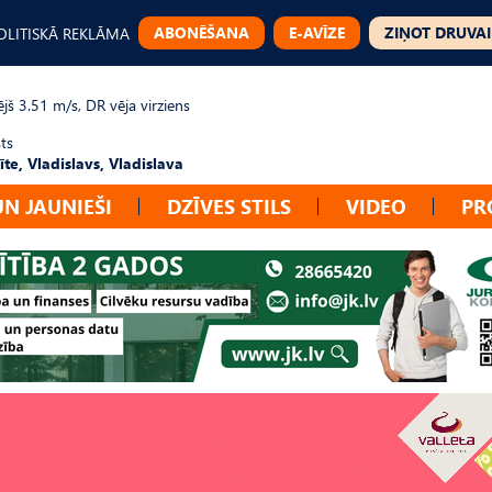
ABONĒŠANA
E-AVĪZE
ZIŅOT DRUVAI
OLITISKĀ REKLĀMA
jš 3.51 m/s, DR vēja virziens
ts
te, Vladislavs, Vladislava
UN JAUNIEŠI
DZĪVES STILS
VIDEO
PR