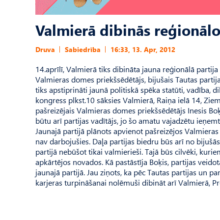
Valmierā dibinās reģionālo
Druva
Sabiedrība
16:33, 13. Apr, 2012
14.aprīlī, Valmierā tiks dibināta jauna reģionālā parti
Valmieras domes priekšsēdētājs, bijušais Tautas partija
tiks apstiprināti jaunā politiskā spēka statūti, vadība
kongress plkst.10 sāksies Valmierā, Raiņa ielā 14, Zieme
pašreizējais Valmieras domes priekšsēdētājs Inesis Boķ
būtu arī partijas vadītājs, jo šo amatu vajadzētu ieņemt
Jaunajā partijā plānots apvienot pašreizējos Valmieras 
nav darbojušies. Daļa partijas biedru būs arī no bijušās T
partijā nebūšot tikai valmierieši. Tajā būs cilvēki, kurie
apkārtējos novados. Kā pastāstīja Boķis, partijas veidotā
jaunajā partijā. Jau ziņots, ka pēc Tautas partijas un p
karjeras turpināšanai nolēmuši dibināt arī Valmierā, Pr