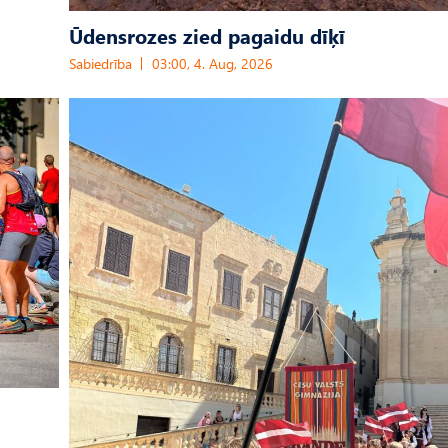
Ūdensrozes zied pagaidu dīķī
Sabiedrība
03:00, 4. Aug, 2026