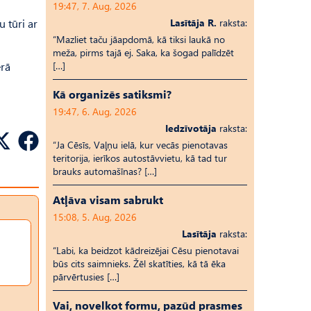
19:47, 7. Aug, 2026
u tūri ar
Lasītāja R.
raksta:
“Mazliet taču jāapdomā, kā tiksi laukā no
meža, pirms tajā ej. Saka, ka šogad palīdzēt
erā
[…]
Kā organizēs satiksmi?
19:47, 6. Aug, 2026
Iedzīvotāja
raksta:
“Ja Cēsīs, Vaļņu ielā, kur vecās pienotavas
teritorija, ierīkos autostāvvietu, kā tad tur
brauks automašīnas? […]
Atļāva visam sabrukt
15:08, 5. Aug, 2026
Lasītāja
raksta:
“Labi, ka beidzot kādreizējai Cēsu pienotavai
būs cits saimnieks. Žēl skatīties, kā tā ēka
pārvērtusies […]
Vai, novelkot formu, pazūd prasmes