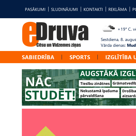
PASĀKUMI
SLUDINĀJUMI
KONTAKTI
REKLĀMA
P
+19° C, vē
Sestdiena, 8. augus
Vārda dienas:
Mudī
SABIEDRĪBA
SPORTS
IZGLĪTĪBA 