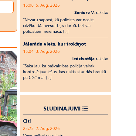
15:08, 5. Aug, 2026
Seniore V.
raksta:
“Nevaru saprast, kā policists var nosist
cilvēku. Jā, neesot bijis darbā, bet vai
policistiem neiemāca, […]
Jāierāda vieta, kur trokšņot
15:04, 3. Aug, 2026
Iedzīvotāja
raksta:
“Saka jau, ka pašvaldības policija vairāk
kontrolē jauniešus, kas nakts stundās braukā
pa Cēsīm ar […]
SLUDINĀJUMI
Citi
23:25, 2. Aug, 2026
Veco mēbeļu u.c. lietu