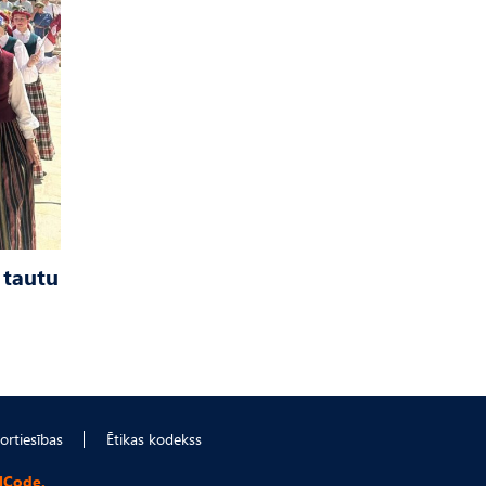
 tautu
ortiesības
Ētikas kodekss
lCode.