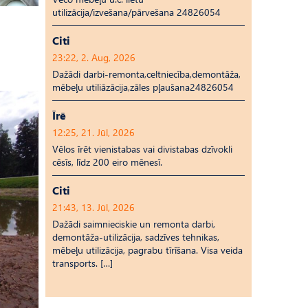
utilizācija/izvešana/pārvešana 24826054
Citi
23:22, 2. Aug, 2026
Dažādi darbi-remonta,celtniecība,demontāža,
mēbeļu utiliāzācija,zāles pļaušana24826054
Īrē
12:25, 21. Jūl, 2026
Vēlos īrēt vienistabas vai divistabas dzīvokli
cēsīs, līdz 200 eiro mēnesī.
Citi
21:43, 13. Jūl, 2026
Dažādi saimnieciskie un remonta darbi,
demontāža-utilizācija, sadzīves tehnikas,
mēbeļu utilizācija, pagrabu tīrīšana. Visa veida
transports. […]