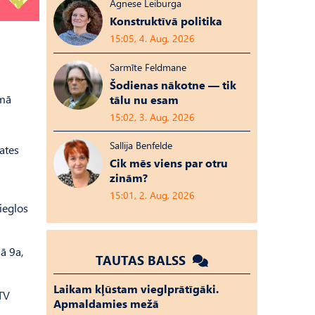
Agnese Leiburga
Konstruktīvā politika
15:05, 4. Aug, 2026
Sarmīte Feldmane
Šodienas nākotne — tik
rmā
tālu nu esam
15:02, 3. Aug, 2026
Sallija Benfelde
ates
Cik mēs viens par otru
zinām?
15:01, 2. Aug, 2026
ieglos
ā 9a,
TAUTAS BALSS
Laikam kļūstam vieglprātīgāki.
 TV
Apmaldamies mežā