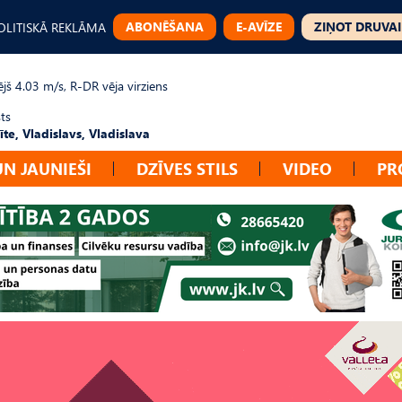
ABONĒŠANA
E-AVĪZE
ZIŅOT DRUVAI
OLITISKĀ REKLĀMA
jš 4.03 m/s, R-DR vēja virziens
ts
te, Vladislavs, Vladislava
UN JAUNIEŠI
DZĪVES STILS
VIDEO
PR