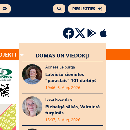
PIESLĒGTIES
OJEKTI
DOMAS UN VIEDOKĻI
Agnese Leiburga
Latviešu sievietes
“parastais” 101 darbiņš
19:46, 6. Aug, 2026
Iveta Rozentāle
Piebalgā sākās, Valmierā
turpinās
15:07, 5. Aug, 2026