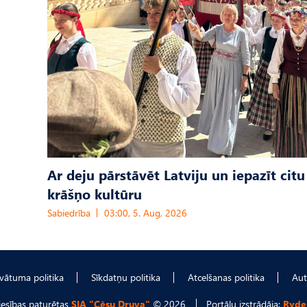
Ar deju pārstāvēt Latviju un iepazīt citu
krāšņo kultūru
Sabiedrība
03:00, 5. Aug, 2026
ivātuma politika
Sīkdatņu politika
Atcelšanas politika
Aut
tiesības paturētas
SIA "Cēsu Druva"
© 2026
Portālu izstrādāja:
Ryde