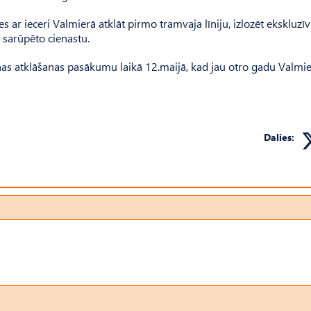
 ar ieceri Valmierā atklāt pirmo tramvaja līniju, izlozēt ekskluzīv
 sarūpēto cienastu.
onas atklāšanas pasākumu laikā 12.maijā, kad jau otro gadu Valmi
Dalies: