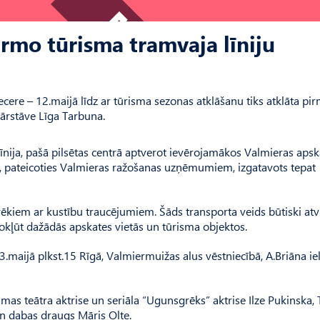
irmo tūrisma tramvaja līniju
ecere – 12.maijā līdz ar tūrisma sezonas atklāšanu tiks atklāta pi
pārstāve Līga Tarbuna.
līnija, pašā pilsētas centrā aptverot ievērojamākos Valmieras apsk
t, pateicoties Valmieras ražošanas uzņēmumiem, izgatavots tepat
vēkiem ar kustību traucējumiem. Šāds transporta veids būtiski atv
 nokļūt dažādās apskates vietās un tūrisma objektos.
.maijā plkst.15 Rīgā, Valmiermuižas alus vēstniecībā, A.Briāna iel
āmas teātra aktrise un seriāla “Ugunsgrēks” aktrise Ilze Pukinska,
un dabas draugs Māris Olte.