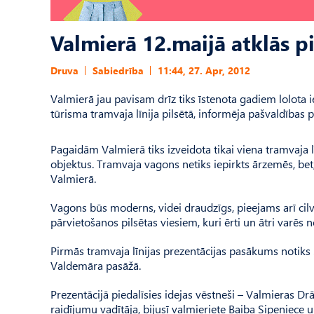
Valmierā 12.maijā atklās p
Druva
Sabiedrība
11:44, 27. Apr, 2012
Valmierā jau pavisam drīz tiks īstenota gadiem lolota i
tūrisma tramvaja līnija pilsētā, informēja pašvaldības 
Pagaidām Valmierā tiks izveidota tikai viena tramvaja 
objektus. Tramvaja vagons netiks iepirkts ārzemēs, be
Valmierā.
Vagons būs moderns, videi draudzīgs, pieejams arī cil
pārvietošanos pilsētas viesiem, kuri ērti un ātri varēs
Pirmās tramvaja līnijas prezentācijas pasākums notiks 3
Valdemāra pasāžā.
Prezentācijā piedalīsies idejas vēstneši – Valmieras Dr
raidījumu vadītāja, bijusī valmieriete Baiba Sipeniece 