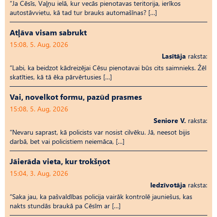
“Ja Cēsīs, Vaļņu ielā, kur vecās pienotavas teritorija, ierīkos
autostāvvietu, kā tad tur brauks automašīnas? […]
Atļāva visam sabrukt
15:08, 5. Aug, 2026
Lasītāja
raksta:
“Labi, ka beidzot kādreizējai Cēsu pienotavai būs cits saimnieks. Žēl
skatīties, kā tā ēka pārvērtusies […]
Vai, novelkot formu, pazūd prasmes
15:08, 5. Aug, 2026
Seniore V.
raksta:
“Nevaru saprast, kā policists var nosist cilvēku. Jā, neesot bijis
darbā, bet vai policistiem neiemāca, […]
Jāierāda vieta, kur trokšņot
15:04, 3. Aug, 2026
Iedzīvotāja
raksta:
“Saka jau, ka pašvaldības policija vairāk kontrolē jauniešus, kas
nakts stundās braukā pa Cēsīm ar […]