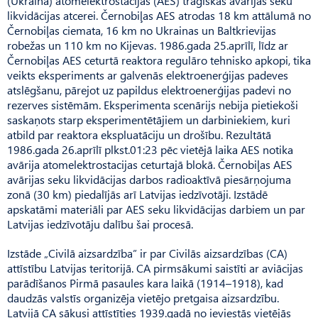
(Ukrainā) atomelektrostacijas (AES) traģiskās avārijas seku
likvidācijas atcerei. Černobiļas AES atrodas 18 km attālumā no
Černobiļas ciemata, 16 km no Ukrainas un Baltkrievijas
robežas un 110 km no Kijevas. 1986.gada 25.aprīlī, līdz ar
Černobiļas AES ceturtā reaktora regulāro tehnisko apkopi, tika
veikts eksperiments ar galvenās elektroenerģijas padeves
atslēgšanu, pārejot uz papildus elektroenerģijas padevi no
rezerves sistēmām. Eksperimenta scenārijs nebija pietiekoši
saskaņots starp eksperimentētājiem un darbiniekiem, kuri
atbild par reaktora ekspluatāciju un drošību. Rezultātā
1986.gada 26.aprīlī plkst.01:23 pēc vietējā laika AES notika
avārija atomelektrostacijas ceturtajā blokā. Černobiļas AES
avārijas seku likvidācijas darbos radioaktīvā piesārņojuma
zonā (30 km) piedalījās arī Latvijas iedzīvotāji. Izstādē
apskatāmi materiāli par AES seku likvidācijas darbiem un par
Latvijas iedzīvotāju dalību šai procesā.
Izstāde „Civilā aizsardzība” ir par Civilās aizsardzības (CA)
attīstību Latvijas teritorijā. CA pirmsākumi saistīti ar aviācijas
parādīšanos Pirmā pasaules kara laikā (1914–1918), kad
daudzās valstīs organizēja vietējo pretgaisa aizsardzību.
Latvijā CA sākusi attīstīties 1939.gadā no ieviestās vietējās