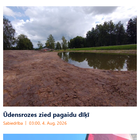
Ūdensrozes zied pagaidu dīķī
Sabiedrība
03:00, 4. Aug, 2026