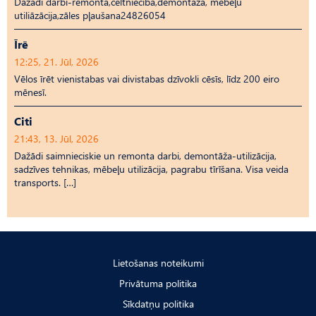
Dažādi darbi-remonta,celtniecība,demontāža, mēbeļu
utiliāzācija,zāles pļaušana24826054
Īrē
12:25, 21. Jūl, 2026
Vēlos īrēt vienistabas vai divistabas dzīvokli cēsīs, līdz 200 eiro
mēnesī.
Citi
21:43, 13. Jūl, 2026
Dažādi saimnieciskie un remonta darbi, demontāža-utilizācija,
sadzīves tehnikas, mēbeļu utilizācija, pagrabu tīrīšana. Visa veida
transports. […]
Lietošanas noteikumi
Privātuma politika
Sīkdatņu politika