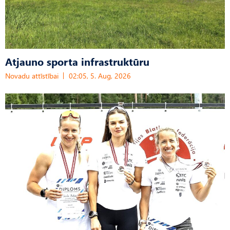
Atjauno sporta infrastruktūru
Novadu attīstībai
02:05, 5. Aug, 2026