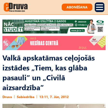
ABONĒŠANA
Valkā apskatāmas ceļojošās
izstādes „Tiem, kas glāba
pasauli” un „Civilā
aizsardzība”
Druva
Sabiedrība
13:11, 7. Jūn, 2012