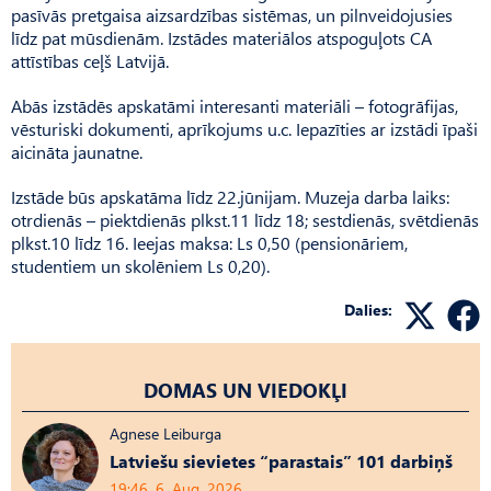
pasīvās pretgaisa aizsardzības sistēmas, un pilnveidojusies
līdz pat mūsdienām. Izstādes materiālos atspoguļots CA
attīstības ceļš Latvijā.
Abās izstādēs apskatāmi interesanti materiāli – fotogrāfijas,
vēsturiski dokumenti, aprīkojums u.c. Iepazīties ar izstādi īpaši
aicināta jaunatne.
Izstāde būs apskatāma līdz 22.jūnijam. Muzeja darba laiks:
otrdienās – piektdienās plkst.11 līdz 18; sestdienās, svētdienās
plkst.10 līdz 16. Ieejas maksa: Ls 0,50 (pensionāriem,
studentiem un skolēniem Ls 0,20).
Dalies:
DOMAS UN VIEDOKĻI
Agnese Leiburga
Latviešu sievietes “parastais” 101 darbiņš
19:46, 6. Aug, 2026