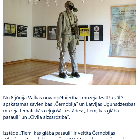
No 8 jūnija Valkas novadpētniecības muzeja Izstāžu zālē
apskatāmas savienības „Černobiļa” un Latvijas Ugunsdzēsības
muzeja tematiskās ceļojošās izstādes: „Tiem, kas glāba
pasauli” un „Civilā aizsardzība”.
Izstāde „Tiem, kas glāba pasauli” ir veltīta Černobiļas