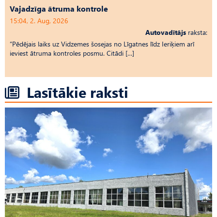
Vajadzīga ātruma kontrole
15:04, 2. Aug, 2026
Autovadītājs
raksta:
“Pēdējais laiks uz Vid­ze­mes šosejas no Līgatnes līdz Ieriķiem arī
ieviest ātruma kontroles posmu. Citādi […]
Lasītākie raksti