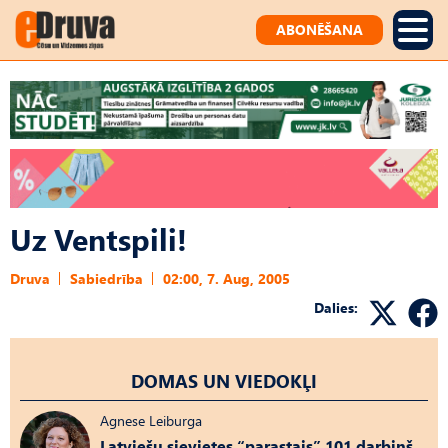
ABONĒŠANA
Uz Ventspili!
Druva
Sabiedrība
02:00, 7. Aug, 2005
Dalies:
DOMAS UN VIEDOKĻI
Agnese Leiburga
Latviešu sievietes “parastais” 101 darbiņš