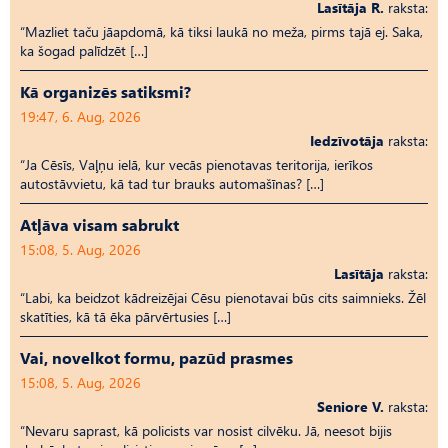
Lasītāja R.
raksta:
“Mazliet taču jāapdomā, kā tiksi laukā no meža, pirms tajā ej. Saka,
ka šogad palīdzēt […]
Kā organizēs satiksmi?
19:47, 6. Aug, 2026
Iedzīvotāja
raksta:
“Ja Cēsīs, Vaļņu ielā, kur vecās pienotavas teritorija, ierīkos
autostāvvietu, kā tad tur brauks automašīnas? […]
Atļāva visam sabrukt
15:08, 5. Aug, 2026
Lasītāja
raksta:
“Labi, ka beidzot kādreizējai Cēsu pienotavai būs cits saimnieks. Žēl
skatīties, kā tā ēka pārvērtusies […]
Vai, novelkot formu, pazūd prasmes
15:08, 5. Aug, 2026
Seniore V.
raksta:
“Nevaru saprast, kā policists var nosist cilvēku. Jā, neesot bijis