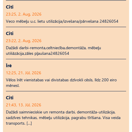
Citi
23:25, 2. Aug, 2026
Veco mēbeļu u.c. lietu utilizācija/izvešana/pārvešana 24826054
Citi
23:22, 2. Aug, 2026
Dažādi darbi-remonta,celtniecība,demontāža, mēbeļu
utiliāzācija,zāles pļaušana24826054
Īrē
12:25, 21. Jūl, 2026
Vēlos īrēt vienistabas vai divistabas dzīvokli cēsīs, līdz 200 eiro
mēnesī.
Citi
21:43, 13. Jūl, 2026
Dažādi saimnieciskie un remonta darbi, demontāža-utilizācija,
sadzīves tehnikas, mēbeļu utilizācija, pagrabu tīrīšana. Visa veida
transports. […]