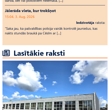
darbā, bet vai policistiem neiemāca, […]
Jāierāda vieta, kur trokšņot
15:04, 3. Aug, 2026
Iedzīvotāja
raksta:
“Saka jau, ka pašvaldības policija vairāk kontrolē jauniešus, kas
nakts stundās braukā pa Cēsīm ar […]
Lasītākie raksti