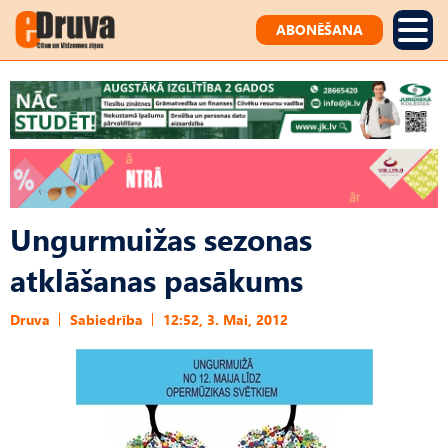
ABONĒŠANA
Ungurmuižas sezonas
atklāšanas pasākums
Druva
Sabiedrība
12:52, 3. Mai, 2012