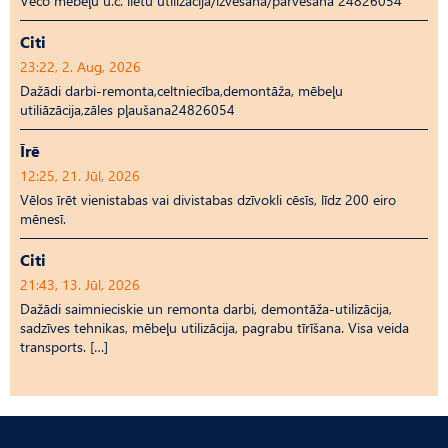
Veco mēbeļu u.c. lietu utilizācija/izvešana/pārvešana 24826054
Citi
23:22, 2. Aug, 2026
Dažādi darbi-remonta,celtniecība,demontāža, mēbeļu
utiliāzācija,zāles pļaušana24826054
Īrē
12:25, 21. Jūl, 2026
Vēlos īrēt vienistabas vai divistabas dzīvokli cēsīs, līdz 200 eiro
mēnesī.
Citi
21:43, 13. Jūl, 2026
Dažādi saimnieciskie un remonta darbi, demontāža-utilizācija,
sadzīves tehnikas, mēbeļu utilizācija, pagrabu tīrīšana. Visa veida
transports. […]