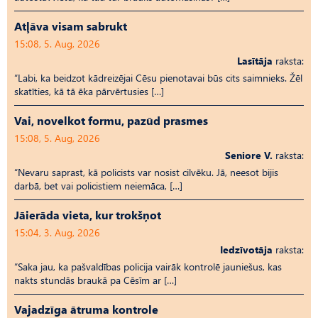
Atļāva visam sabrukt
15:08, 5. Aug, 2026
Lasītāja
raksta:
“Labi, ka beidzot kādreizējai Cēsu pienotavai būs cits saimnieks. Žēl
skatīties, kā tā ēka pārvērtusies […]
Vai, novelkot formu, pazūd prasmes
15:08, 5. Aug, 2026
Seniore V.
raksta:
“Nevaru saprast, kā policists var nosist cilvēku. Jā, neesot bijis
darbā, bet vai policistiem neiemāca, […]
Jāierāda vieta, kur trokšņot
15:04, 3. Aug, 2026
Iedzīvotāja
raksta:
“Saka jau, ka pašvaldības policija vairāk kontrolē jauniešus, kas
nakts stundās braukā pa Cēsīm ar […]
Vajadzīga ātruma kontrole