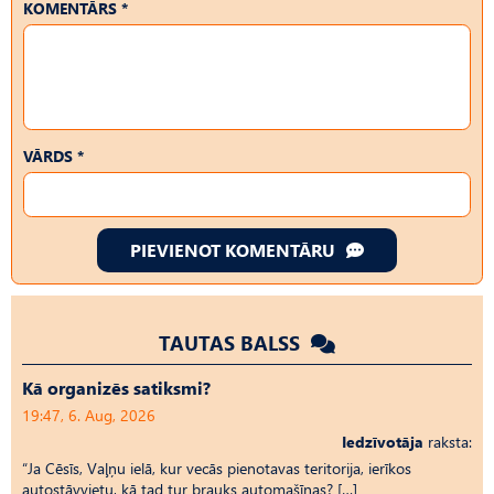
KOMENTĀRS *
VĀRDS *
PIEVIENOT KOMENTĀRU
TAUTAS BALSS
Kā organizēs satiksmi?
19:47, 6. Aug, 2026
Iedzīvotāja
raksta:
“Ja Cēsīs, Vaļņu ielā, kur vecās pienotavas teritorija, ierīkos
autostāvvietu, kā tad tur brauks automašīnas? […]