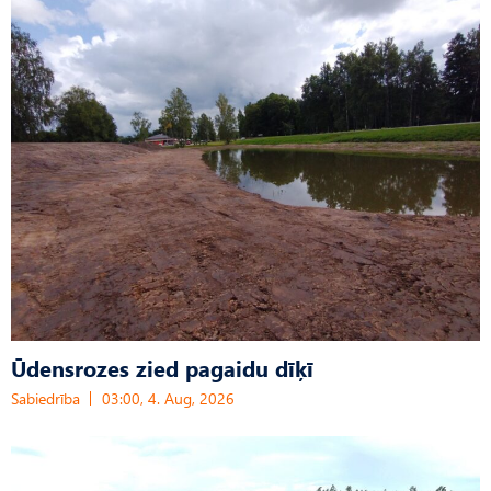
Ūdensrozes zied pagaidu dīķī
Sabiedrība
03:00, 4. Aug, 2026