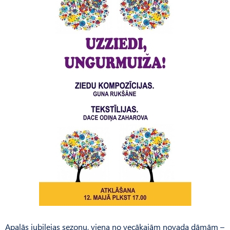
Apaļās jubilejas sezonu, viena no vecākajām novada dāmām –