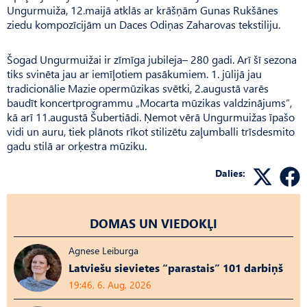
Ungurmuiža, 12.maijā atklās ar krāšņām Gunas Rukšānes
ziedu kompozīcijām un Daces Odiņas Zaharovas tekstiliju.
Šogad Ungurmuižai ir zīmīga jubileja– 280 gadi. Arī šī sezona
tiks svinēta jau ar iemīļotiem pasākumiem. 1. jūlijā jau
tradicionālie Mazie opermūzikas svētki, 2.augustā varēs
baudīt koncertprogrammu „Mocarta mūzikas valdzinājums”,
kā arī 11.augustā Šubertiādi. Ņemot vērā Ungurmuižas īpašo
vidi un auru, tiek plānots rīkot stilizētu zaļumballi trīsdesmito
gadu stilā ar orķestra mūziku.
Dalies:
DOMAS UN VIEDOKĻI
Agnese Leiburga
Latviešu sievietes “parastais” 101 darbiņš
19:46, 6. Aug, 2026