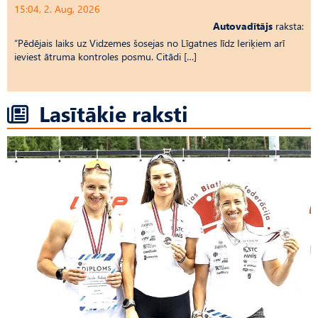
15:04, 2. Aug, 2026
Autovadītājs
raksta:
“Pēdējais laiks uz Vid­ze­mes šosejas no Līgatnes līdz Ieriķiem arī
ieviest ātruma kontroles posmu. Citādi […]
Lasītākie raksti