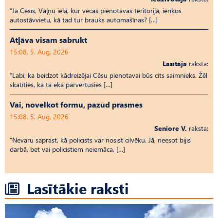
“Ja Cēsīs, Vaļņu ielā, kur vecās pienotavas teritorija, ierīkos
autostāvvietu, kā tad tur brauks automašīnas? […]
Atļāva visam sabrukt
15:08, 5. Aug, 2026
Lasītāja
raksta:
“Labi, ka beidzot kādreizējai Cēsu pienotavai būs cits saimnieks. Žēl
skatīties, kā tā ēka pārvērtusies […]
Vai, novelkot formu, pazūd prasmes
15:08, 5. Aug, 2026
Seniore V.
raksta:
“Nevaru saprast, kā policists var nosist cilvēku. Jā, neesot bijis
darbā, bet vai policistiem neiemāca, […]
Lasītākie raksti