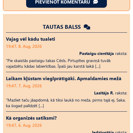
PIEVIENOT KOMENTĀRU
TAUTAS BALSS
Vajag vēl kādu tualeti
19:47, 8. Aug, 2026
Pastaigu cienītāja
raksta:
“Pie skaistās pastaigu takas Cēsīs, Pirtupītes graviņā tuvāk
vajadzētu kādas labierīcības. Īpaši jau karstā laikā […]
Laikam kļūstam vieglprātīgāki. Apmaldamies mežā
19:47, 7. Aug, 2026
Lasītāja R.
raksta:
“Mazliet taču jāapdomā, kā tiksi laukā no meža, pirms tajā ej. Saka,
ka šogad palīdzēt […]
Kā organizēs satiksmi?
19:47, 6. Aug, 2026
Iedzīvotāja
raksta: