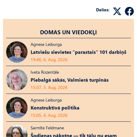
Dalies:
DOMAS UN VIEDOKĻI
Agnese Leiburga
Latviešu sievietes “parastais” 101 darbiņš
19:46, 6. Aug, 2026
Iveta Rozentāle
Piebalgā sākās, Valmierā turpinās
15:07, 5. Aug, 2026
Agnese Leiburga
Konstruktīvā politika
15:05, 4. Aug, 2026
Sarmīte Feldmane
Šodienas nākotne — tik tālu nu esam