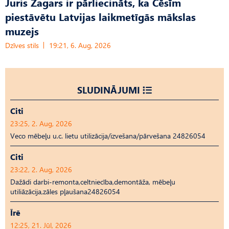
Juris Žagars ir pārliecināts, ka Cēsīm
piestāvētu Latvijas laikmetīgās mākslas
muzejs
Dzīves stils
19:21, 6. Aug, 2026
SLUDINĀJUMI
Citi
23:25, 2. Aug, 2026
Veco mēbeļu u.c. lietu utilizācija/izvešana/pārvešana 24826054
Citi
23:22, 2. Aug, 2026
Dažādi darbi-remonta,celtniecība,demontāža, mēbeļu
utiliāzācija,zāles pļaušana24826054
Īrē
12:25, 21. Jūl, 2026