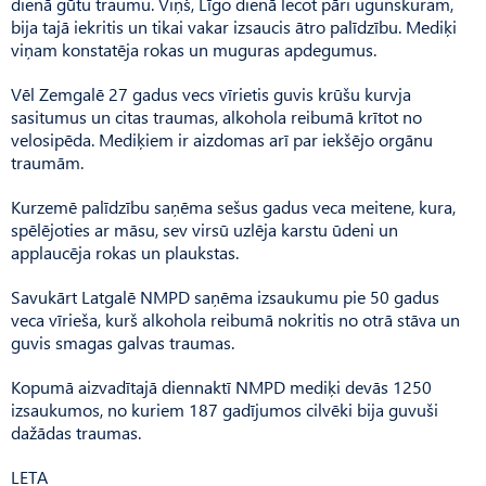
dienā gūtu traumu. Viņš, Līgo dienā lecot pāri ugunskuram,
bija tajā iekritis un tikai vakar izsaucis ātro palīdzību. Mediķi
viņam konstatēja rokas un muguras apdegumus.
Vēl Zemgalē 27 gadus vecs vīrietis guvis krūšu kurvja
sasitumus un citas traumas, alkohola reibumā krītot no
velosipēda. Mediķiem ir aizdomas arī par iekšējo orgānu
traumām.
Kurzemē palīdzību saņēma sešus gadus veca meitene, kura,
spēlējoties ar māsu, sev virsū uzlēja karstu ūdeni un
applaucēja rokas un plaukstas.
Savukārt Latgalē NMPD saņēma izsaukumu pie 50 gadus
veca vīrieša, kurš alkohola reibumā nokritis no otrā stāva un
guvis smagas galvas traumas.
Kopumā aizvadītajā diennaktī NMPD mediķi devās 1250
izsaukumos, no kuriem 187 gadījumos cilvēki bija guvuši
dažādas traumas.
LETA