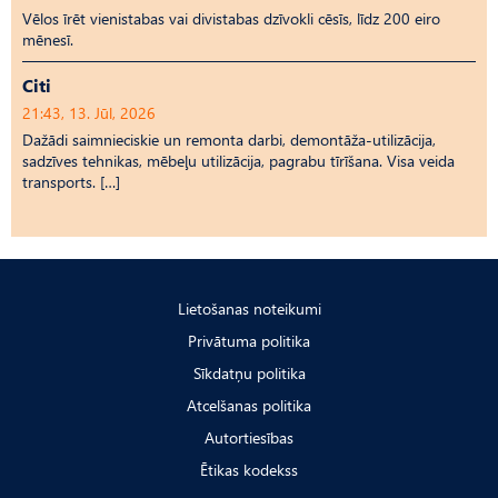
Vēlos īrēt vienistabas vai divistabas dzīvokli cēsīs, līdz 200 eiro
mēnesī.
Citi
21:43, 13. Jūl, 2026
Dažādi saimnieciskie un remonta darbi, demontāža-utilizācija,
sadzīves tehnikas, mēbeļu utilizācija, pagrabu tīrīšana. Visa veida
transports. […]
Lietošanas noteikumi
Privātuma politika
Sīkdatņu politika
Atcelšanas politika
Autortiesības
Ētikas kodekss