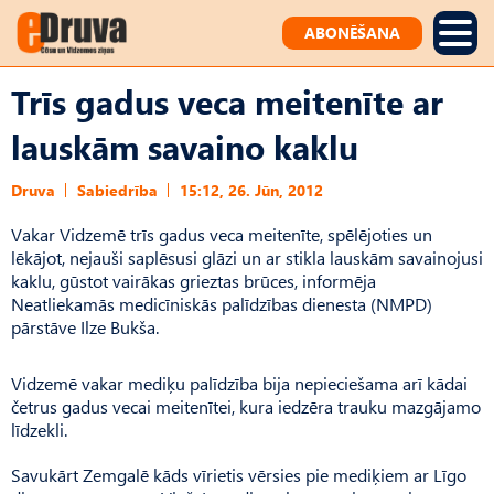
ABONĒŠANA
Trīs gadus veca meitenīte ar
lauskām savaino kaklu
Druva
Sabiedrība
15:12, 26. Jūn, 2012
Vakar Vidzemē trīs gadus veca meitenīte, spēlējoties un
lēkājot, nejauši saplēsusi glāzi un ar stikla lauskām savainojusi
kaklu, gūstot vairākas grieztas brūces, informēja
Neatliekamās medicīniskās palīdzības dienesta (NMPD)
pārstāve Ilze Bukša.
Vidzemē vakar mediķu palīdzība bija nepieciešama arī kādai
četrus gadus vecai meitenītei, kura iedzēra trauku mazgājamo
līdzekli.
Savukārt Zemgalē kāds vīrietis vērsies pie mediķiem ar Līgo