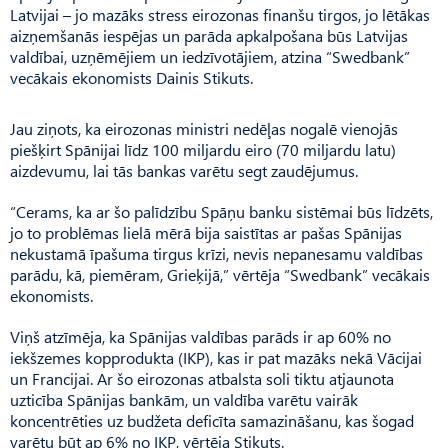
Latvijai – jo mazāks stress eirozonas finanšu tirgos, jo lētākas
aizņemšanās iespējas un parāda apkalpošana būs Latvijas
valdībai, uzņēmējiem un iedzīvotājiem, atzina “Swedbank”
vecākais ekonomists Dainis Stikuts.
Jau ziņots, ka eirozonas ministri nedēļas nogalē vienojās
piešķirt Spānijai līdz 100 miljardu eiro (70 miljardu latu)
aizdevumu, lai tās bankas varētu segt zaudējumus.
“Cerams, ka ar šo palīdzību Spāņu banku sistēmai būs līdzēts,
jo to problēmas lielā mērā bija saistītas ar pašas Spānijas
nekustamā īpašuma tirgus krīzi, nevis nepanesamu valdības
parādu, kā, piemēram, Grieķijā,” vērtēja “Swedbank” vecākais
ekonomists.
Viņš atzīmēja, ka Spānijas valdības parāds ir ap 60% no
iekšzemes kopprodukta (IKP), kas ir pat mazāks nekā Vācijai
un Francijai. Ar šo eirozonas atbalsta soli tiktu atjaunota
uzticība Spānijas bankām, un valdība varētu vairāk
koncentrēties uz budžeta deficīta samazināšanu, kas šogad
varētu būt ap 6% no IKP, vērtēja Stikuts.