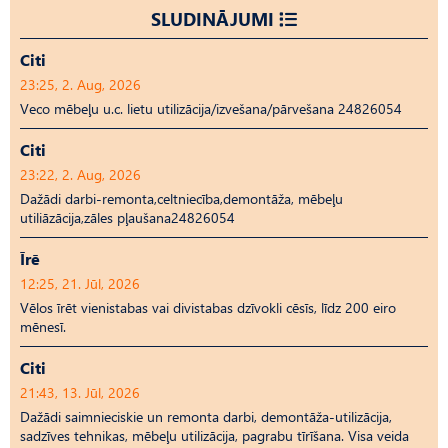
SLUDINĀJUMI
Citi
23:25, 2. Aug, 2026
Veco mēbeļu u.c. lietu utilizācija/izvešana/pārvešana 24826054
Citi
23:22, 2. Aug, 2026
Dažādi darbi-remonta,celtniecība,demontāža, mēbeļu
utiliāzācija,zāles pļaušana24826054
Īrē
12:25, 21. Jūl, 2026
Vēlos īrēt vienistabas vai divistabas dzīvokli cēsīs, līdz 200 eiro
mēnesī.
Citi
21:43, 13. Jūl, 2026
Dažādi saimnieciskie un remonta darbi, demontāža-utilizācija,
sadzīves tehnikas, mēbeļu utilizācija, pagrabu tīrīšana. Visa veida