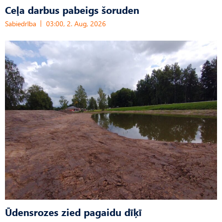
Ceļa darbus pabeigs šoruden
Sabiedrība
03:00, 2. Aug, 2026
Ūdensrozes zied pagaidu dīķī