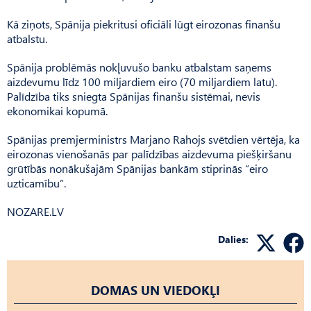
Kā ziņots, Spānija piekritusi oficiāli lūgt eirozonas finanšu
atbalstu.
Spānija problēmās nokļuvušo banku atbalstam saņems
aizdevumu līdz 100 miljardiem eiro (70 miljardiem latu).
Palīdzība tiks sniegta Spānijas finanšu sistēmai, nevis
ekonomikai kopumā.
Spānijas premjerministrs Marjano Rahojs svētdien vērtēja, ka
eirozonas vienošanās par palīdzības aizdevuma piešķiršanu
grūtībās nonākušajām Spānijas bankām stiprinās “eiro
uzticamību”.
NOZARE.LV
Dalies:
DOMAS UN VIEDOKĻI