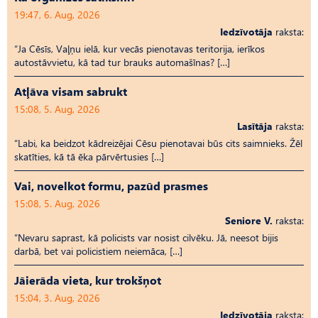
19:47, 6. Aug, 2026
Iedzīvotāja
raksta:
“Ja Cēsīs, Vaļņu ielā, kur vecās pienotavas teritorija, ierīkos
autostāvvietu, kā tad tur brauks automašīnas? […]
Atļāva visam sabrukt
15:08, 5. Aug, 2026
Lasītāja
raksta:
“Labi, ka beidzot kādreizējai Cēsu pienotavai būs cits saimnieks. Žēl
skatīties, kā tā ēka pārvērtusies […]
Vai, novelkot formu, pazūd prasmes
15:08, 5. Aug, 2026
Seniore V.
raksta:
“Nevaru saprast, kā policists var nosist cilvēku. Jā, neesot bijis
darbā, bet vai policistiem neiemāca, […]
Jāierāda vieta, kur trokšņot
15:04, 3. Aug, 2026
Iedzīvotāja
raksta: