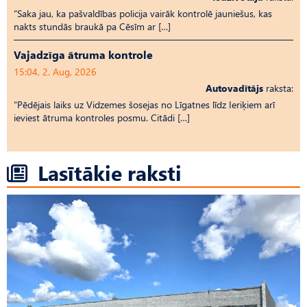
“Saka jau, ka pašvaldības policija vairāk kontrolē jauniešus, kas
nakts stundās braukā pa Cēsīm ar […]
Vajadzīga ātruma kontrole
15:04, 2. Aug, 2026
Autovadītājs
raksta:
“Pēdējais laiks uz Vid­ze­mes šosejas no Līgatnes līdz Ieriķiem arī
ieviest ātruma kontroles posmu. Citādi […]
Lasītākie raksti