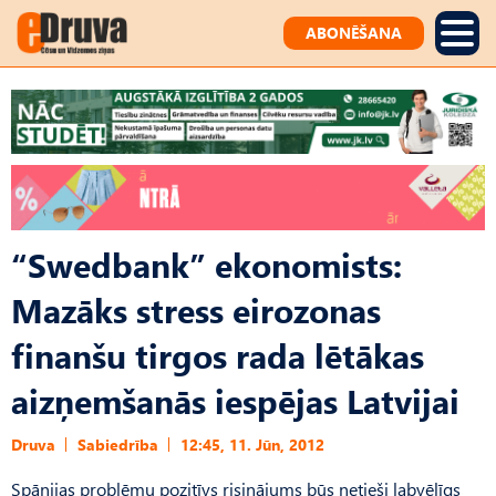
ABONĒŠANA
“Swedbank” ekonomists:
Mazāks stress eirozonas
finanšu tirgos rada lētākas
aizņemšanās iespējas Latvijai
Druva
Sabiedrība
12:45, 11. Jūn, 2012
Spānijas problēmu pozitīvs risinājums būs netieši labvēlīgs