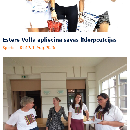
Estere Volfa apliecina savas līderpozīcijas
Sports
09:12, 1. Aug, 2026