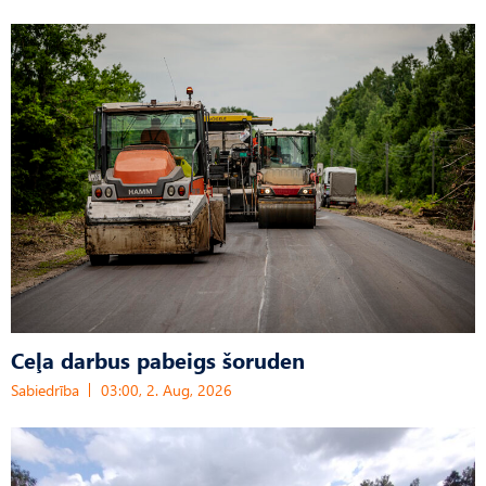
Ceļa darbus pabeigs šoruden
Sabiedrība
03:00, 2. Aug, 2026