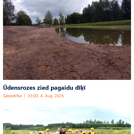
Ūdensrozes zied pagaidu dīķī
Sabiedrība
03:00, 4. Aug, 2026