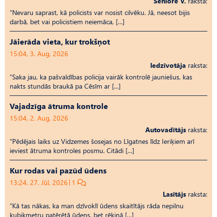
Seniore V.
raksta:
“Nevaru saprast, kā policists var nosist cilvēku. Jā, neesot bijis
darbā, bet vai policistiem neiemāca, […]
Jāierāda vieta, kur trokšņot
15:04, 3. Aug, 2026
Iedzīvotāja
raksta:
“Saka jau, ka pašvaldības policija vairāk kontrolē jauniešus, kas
nakts stundās braukā pa Cēsīm ar […]
Vajadzīga ātruma kontrole
15:04, 2. Aug, 2026
Autovadītājs
raksta:
“Pēdējais laiks uz Vid­ze­mes šosejas no Līgatnes līdz Ieriķiem arī
ieviest ātruma kontroles posmu. Citādi […]
Kur rodas vai pazūd ūdens
13:24, 27. Jūl, 2026
1
Lasītājs
raksta:
“Kā tas nākas, ka man dzīvoklī ūdens skaitītājs rāda nepilnu
kubikmetru patērētā ūdens, bet rēķinā […]