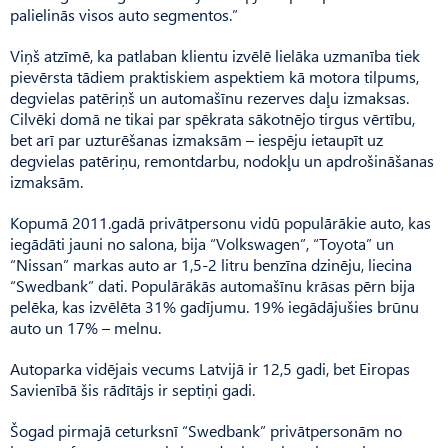
palielinās visos auto segmentos.”
Viņš atzīmē, ka patlaban klientu izvēlē lielāka uzmanība tiek
pievērsta tādiem praktiskiem aspektiem kā motora tilpums,
degvielas patēriņš un automašīnu rezerves daļu izmaksas.
Cilvēki domā ne tikai par spēkrata sākotnējo tirgus vērtību,
bet arī par uzturēšanas izmaksām – iespēju ietaupīt uz
degvielas patēriņu, remontdarbu, nodokļu un apdrošināšanas
izmaksām.
Kopumā 2011.gadā privātpersonu vidū populārākie auto, kas
iegādāti jauni no salona, bija “Volkswagen”, “Toyota” un
“Nissan” markas auto ar 1,5-2 litru benzīna dzinēju, liecina
“Swedbank” dati. Populārākās automašīnu krāsas pērn bija
pelēka, kas izvēlēta 31% gadījumu. 19% iegādājušies brūnu
auto un 17% – melnu.
Autoparka vidējais vecums Latvijā ir 12,5 gadi, bet Eiropas
Savienībā šis rādītājs ir septiņi gadi.
Šogad pirmajā ceturksnī “Swedbank” privātpersonām no