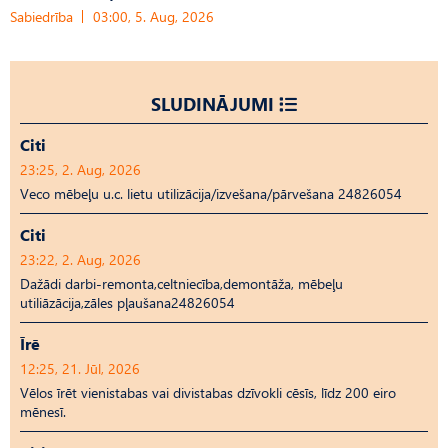
Sabiedrība
03:00, 5. Aug, 2026
SLUDINĀJUMI
Citi
23:25, 2. Aug, 2026
Veco mēbeļu u.c. lietu utilizācija/izvešana/pārvešana 24826054
Citi
23:22, 2. Aug, 2026
Dažādi darbi-remonta,celtniecība,demontāža, mēbeļu
utiliāzācija,zāles pļaušana24826054
Īrē
12:25, 21. Jūl, 2026
Vēlos īrēt vienistabas vai divistabas dzīvokli cēsīs, līdz 200 eiro
mēnesī.