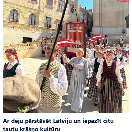
Ar deju pārstāvēt Latviju un iepazīt citu
tautu krāšņo kultūru