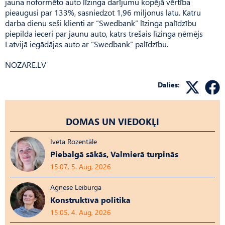
jauna noformēto auto līzinga darījumu kopējā vērtība
pieaugusi par 133%, sasniedzot 1,96 miljonus latu. Katru
darba dienu seši klienti ar “Swedbank” līzinga palīdzību
piepilda ieceri par jaunu auto, katrs trešais līzinga ņēmējs
Latvijā iegādājas auto ar “Swedbank” palīdzību.
NOZARE.LV
Dalies:
DOMAS UN VIEDOKĻI
Iveta Rozentāle
Piebalgā sākās, Valmierā turpinās
15:07, 5. Aug, 2026
Agnese Leiburga
Konstruktīvā politika
15:05, 4. Aug, 2026