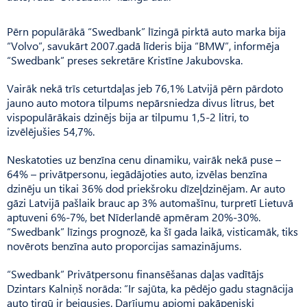
Pērn populārākā “Swedbank” līzingā pirktā auto marka bija
“Volvo”, savukārt 2007.gadā līderis bija “BMW”, informēja
“Swedbank” preses sekretāre Kristīne Jakubovska.
Vairāk nekā trīs ceturtdaļas jeb 76,1% Latvijā pērn pārdoto
jauno auto motora tilpums nepārsniedza divus litrus, bet
vispopulārākais dzinējs bija ar tilpumu 1,5-2 litri, to
izvēlējušies 54,7%.
Neskatoties uz benzīna cenu dinamiku, vairāk nekā puse –
64% – privātpersonu, iegādājoties auto, izvēlas benzīna
dzinēju un tikai 36% dod priekšroku dīzeļdzinējam. Ar auto
gāzi Latvijā pašlaik brauc ap 3% automašīnu, turpretī Lietuvā
aptuveni 6%-7%, bet Nīderlandē apmēram 20%-30%.
“Swedbank” līzings prognozē, ka šī gada laikā, visticamāk, tiks
novērots benzīna auto proporcijas samazinājums.
“Swedbank” Privātpersonu finansēšanas daļas vadītājs
Dzintars Kalniņš norāda: “Ir sajūta, ka pēdējo gadu stagnācija
auto tirgū ir beigusies. Darījumu apjomi pakāpeniski