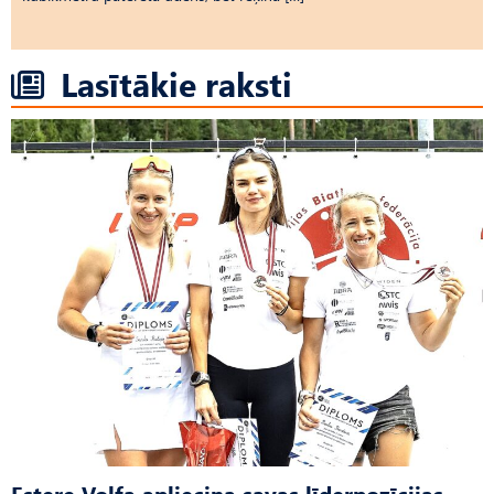
Lasītākie raksti
Estere Volfa apliecina savas līderpozīcijas