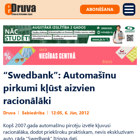
ABONĒŠANA
“Swedbank”: Automašīnu
pirkumi kļūst aizvien
racionālāki
Druva
Sabiedrība
12:05, 6. Jūn, 2012
Kopš 2007.gada automašīnu pircēju izvēle kļuvusi
racionālāka, dodot priekšroku praktiskam, nevis ekskluzīvam
auto, rāda “Swedbank” līzinga dati.