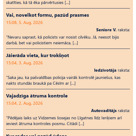
skatīties, kā tā ēka pārvērtusies […]
Vai, novelkot formu, pazūd prasmes
15:08, 5. Aug, 2026
Seniore V.
raksta:
“Nevaru saprast, kā policists var nosist cilvēku. Jā, neesot bijis
darbā, bet vai policistiem neiemāca, […]
Jāierāda vieta, kur trokšņot
15:04, 3. Aug, 2026
Iedzīvotāja
raksta:
“Saka jau, ka pašvaldības policija vairāk kontrolē jauniešus, kas
nakts stundās braukā pa Cēsīm ar […]
Vajadzīga ātruma kontrole
15:04, 2. Aug, 2026
Autovadītājs
raksta:
“Pēdējais laiks uz Vid­ze­mes šosejas no Līgatnes līdz Ieriķiem arī
ieviest ātruma kontroles posmu. Citādi […]
Kur rodas vai pazūd ūdens