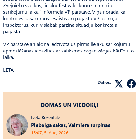
Zvejnieku svētkos, lielāku festivālu, koncertu un citu
sarīkojumu laikā,” informēja VP pārstāve. Viņa norāda, ka
kontroles pasākumos iesaistīs arī pagastu VP iecirkņa
inspektorus, kuri vislabāk pārzina situāciju konkrētajā
pagastā.
VP pārstāve arī aicina iedzīvotājus pirms lielāku sarīkojumu
apmeklēšanas iepazīties ar satiksmes organizācijas kārtību to
laikā.
LETA
Dalies:
DOMAS UN VIEDOKĻI
Iveta Rozentāle
Piebalgā sākās, Valmierā turpinās
15:07, 5. Aug, 2026