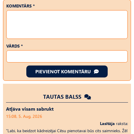
KOMENTĀRS *
VĀRDS *
PIEVIENOT KOMENTĀRU
TAUTAS BALSS
Atļāva visam sabrukt
15:08, 5. Aug, 2026
Lasītāja
raksta:
“Labi, ka beidzot kādreizējai Cēsu pienotavai būs cits saimnieks. Žēl