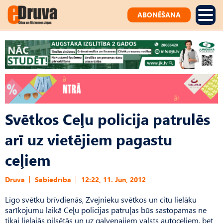
ABONĒŠANA
Svētkos Ceļu policija patrulēs
arī uz vietējiem pagastu
ceļiem
Druva
Sabiedrība
12:22, 11. Jūn, 2012
Līgo svētku brīvdienās, Zvejnieku svētkos un citu lielāku
sarīkojumu laikā Ceļu policijas patruļas būs sastopamas ne
tikai lielajās pilsētās un uz galvenajiem valsts autoceļiem, bet