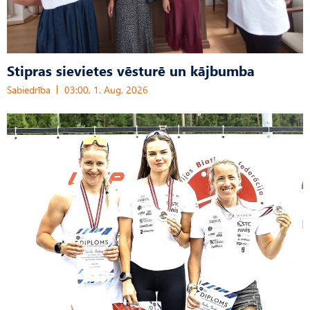
Stipras sievietes vēsturē un kājbumba
Sabiedrība
03:00, 1. Aug, 2026