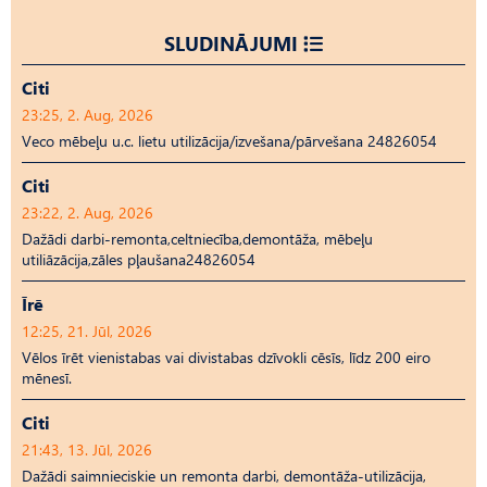
SLUDINĀJUMI
Citi
23:25, 2. Aug, 2026
Veco mēbeļu u.c. lietu utilizācija/izvešana/pārvešana 24826054
Citi
23:22, 2. Aug, 2026
Dažādi darbi-remonta,celtniecība,demontāža, mēbeļu
utiliāzācija,zāles pļaušana24826054
Īrē
12:25, 21. Jūl, 2026
Vēlos īrēt vienistabas vai divistabas dzīvokli cēsīs, līdz 200 eiro
mēnesī.
Citi
21:43, 13. Jūl, 2026
Dažādi saimnieciskie un remonta darbi, demontāža-utilizācija,