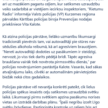
arī uz mazākiem pagastu ceļiem, kur satiksmes uzraudzību
veiks sadarbībā ar vietējiem iecirkņu inspektoriem, “Rietumu
Radio” informēja Valsts policijas (VP) Kurzemes reģiona
pārvaldes Kārtības policijas biroja Prevencijas nodaļas
priekšniece Vita Kalote.
Kā atzina policijas pārstāve, lielāko uzmanību likumsargi
tradicionāli pievērsīs tam, vai autovadītāji pie stūres nav
sēdušies alkohola reibumā, kā arī agresīviem braucējiem.
“Nereti autovadītāji dodoties uz pasākumiem ir steidzīgi,
nervozē, jo viss tiek darīts pēdējā brīdī. Tāpēc agresīva
braukšana vairāk tiek novērota pirmssvētku dienās,” par
policijas novērojumiem pastāstīja Kalote. Vasarās, kad sākas
atvaļinājumu laiks, cilvēki ar automašīnām pārvietojoties
biežāk nekā citos gadalaikos.
Policijas pārstāve vēl nevarēja konkrēti pateikt, cik lielus
policijas spēkus iesaistīs ceļu satiksmes uzraudzībā svētku
laikā. Likumsargi pirms svētkiem apzina pasākumu norises
vietas un izstrādā darbības plānu. “Īpaši negribu izcelt Līgo
svētku brīvdienas. Pastiprināta kontrole uz ceļiem būs arī