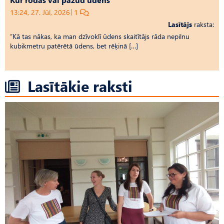
13:24, 27. Jūl, 2026
1
Lasītājs
raksta:
“Kā tas nākas, ka man dzīvoklī ūdens skaitītājs rāda nepilnu
kubikmetru patērētā ūdens, bet rēķinā […]
Lasītākie raksti