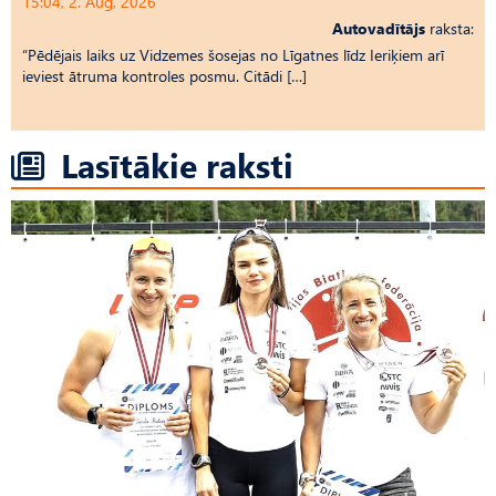
15:04, 2. Aug, 2026
Autovadītājs
raksta:
“Pēdējais laiks uz Vid­ze­mes šosejas no Līgatnes līdz Ieriķiem arī
ieviest ātruma kontroles posmu. Citādi […]
Lasītākie raksti