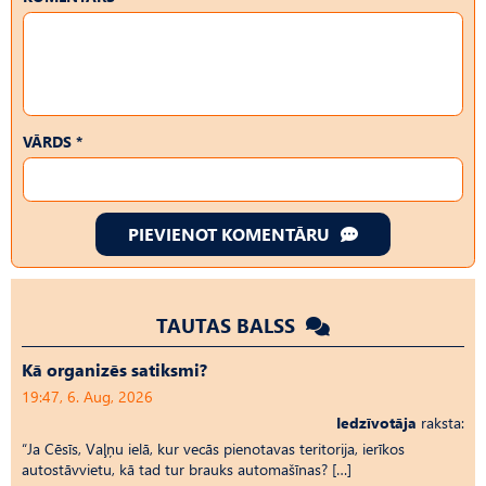
VĀRDS *
PIEVIENOT KOMENTĀRU
TAUTAS BALSS
Kā organizēs satiksmi?
19:47, 6. Aug, 2026
Iedzīvotāja
raksta:
“Ja Cēsīs, Vaļņu ielā, kur vecās pienotavas teritorija, ierīkos
autostāvvietu, kā tad tur brauks automašīnas? […]