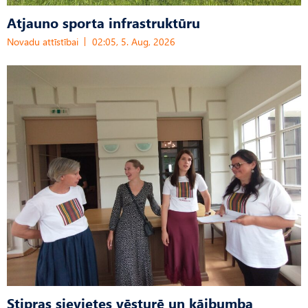
Atjauno sporta infrastruktūru
Novadu attīstībai
02:05, 5. Aug, 2026
Stipras sievietes vēsturē un kājbumba