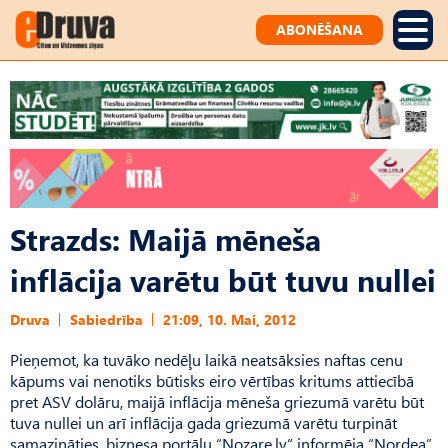
ABONĒŠANA
Strazds: Maijā mēneša
inflācija varētu būt tuvu nullei
Druva
Sabiedrība
21:09, 10. Mai, 2012
Pieņemot, ka tuvāko nedēļu laikā neatsāksies naftas cenu
kāpums vai nenotiks būtisks eiro vērtības kritums attiecībā
pret ASV dolāru, maijā inflācija mēneša griezumā varētu būt
tuva nullei un arī inflācija gada griezumā varētu turpināt
samazināties, biznesa portālu “Nozare.lv” informēja “Nordea”