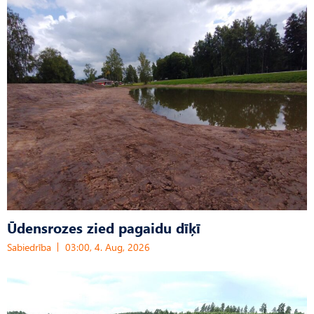
Ūdensrozes zied pagaidu dīķī
Sabiedrība
03:00, 4. Aug, 2026