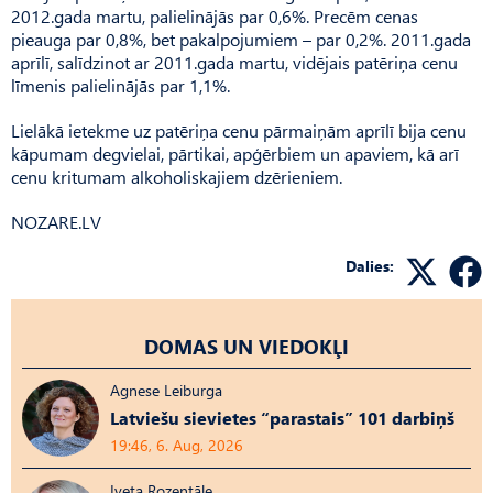
2012.gada martu, palielinājās par 0,6%. Precēm cenas
pieauga par 0,8%, bet pakalpojumiem – par 0,2%. 2011.gada
aprīlī, salīdzinot ar 2011.gada martu, vidējais patēriņa cenu
līmenis palielinājās par 1,1%.
Lielākā ietekme uz patēriņa cenu pārmaiņām aprīlī bija cenu
kāpumam degvielai, pārtikai, apģērbiem un apaviem, kā arī
cenu kritumam alkoholiskajiem dzērieniem.
NOZARE.LV
Dalies:
DOMAS UN VIEDOKĻI
Agnese Leiburga
Latviešu sievietes “parastais” 101 darbiņš
19:46, 6. Aug, 2026
Iveta Rozentāle