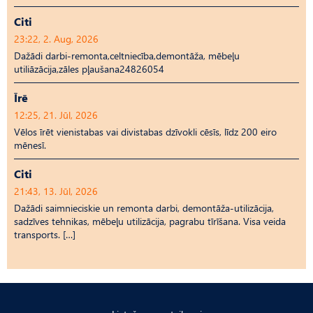
Citi
23:22, 2. Aug, 2026
Dažādi darbi-remonta,celtniecība,demontāža, mēbeļu
utiliāzācija,zāles pļaušana24826054
Īrē
12:25, 21. Jūl, 2026
Vēlos īrēt vienistabas vai divistabas dzīvokli cēsīs, līdz 200 eiro
mēnesī.
Citi
21:43, 13. Jūl, 2026
Dažādi saimnieciskie un remonta darbi, demontāža-utilizācija,
sadzīves tehnikas, mēbeļu utilizācija, pagrabu tīrīšana. Visa veida
transports. […]