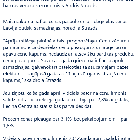
bankas vecākais ekonomists Andris Strazds.
Maija sākumā naftas cenas pasaulē un arī degvielas cenas
Latvijā būtiski samazinājās, norādīja Strazds.
“Aprīļa inflācija pilnībā atbilst prognozētajai. Cenu kāpumu
pamatā noteica degvielas cenu pieaugums un apģērbu un
apavu cenu kāpums, nedaudz arī atsevišķu pārtikas produktu
cenu pieaugums. Savukārt gada griezumā inflācija aprīlī
samazinājās, galvenokārt pateicoties tā saucamajam bāzes
efektam, – pagājušā gada aprīlī bija vērojams straujš cenu
kāpums,” skaidroja Strazds.
Jau ziņots, ka šā gada aprīlī vidējais patēriņa cenu līmenis,
salīdzinot ar iepriekšējā gada aprīli, bija par 2,8% augstāks,
liecina Centrālās statistikas pārvaldes dati.
Precēm cenas pieauga par 3,1%, bet pakalpojumiem – par
1,8%.
Vidējais patēriņa cenu līmenis 2012.gada aprīlī, salīdzinot ar