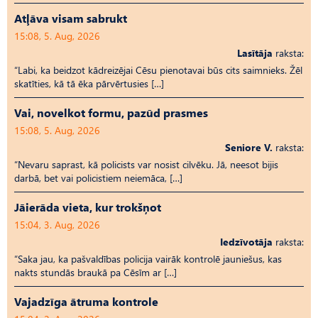
Atļāva visam sabrukt
15:08, 5. Aug, 2026
Lasītāja
raksta:
“Labi, ka beidzot kādreizējai Cēsu pienotavai būs cits saimnieks. Žēl
skatīties, kā tā ēka pārvērtusies […]
Vai, novelkot formu, pazūd prasmes
15:08, 5. Aug, 2026
Seniore V.
raksta:
“Nevaru saprast, kā policists var nosist cilvēku. Jā, neesot bijis
darbā, bet vai policistiem neiemāca, […]
Jāierāda vieta, kur trokšņot
15:04, 3. Aug, 2026
Iedzīvotāja
raksta:
“Saka jau, ka pašvaldības policija vairāk kontrolē jauniešus, kas
nakts stundās braukā pa Cēsīm ar […]
Vajadzīga ātruma kontrole