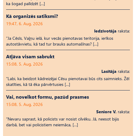
ka šogad palīdzēt […]
Kā organizēs satiksmi?
19:47, 6. Aug, 2026
Iedzīvotāja
raksta:
“Ja Cēsīs, Vaļņu ielā, kur vecās pienotavas teritorija, ierīkos
autostāvvietu, kā tad tur brauks automašīnas? […]
Atļāva visam sabrukt
15:08, 5. Aug, 2026
Lasītāja
raksta:
“Labi, ka beidzot kādreizējai Cēsu pienotavai būs cits saimnieks. Žēl
skatīties, kā tā ēka pārvērtusies […]
Vai, novelkot formu, pazūd prasmes
15:08, 5. Aug, 2026
Seniore V.
raksta:
“Nevaru saprast, kā policists var nosist cilvēku. Jā, neesot bijis
darbā, bet vai policistiem neiemāca, […]