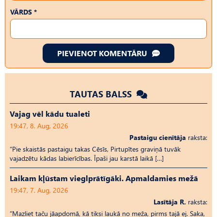
VĀRDS *
PIEVIENOT KOMENTĀRU
TAUTAS BALSS
Vajag vēl kādu tualeti
19:47, 8. Aug, 2026
Pastaigu cienītāja
raksta:
“Pie skaistās pastaigu takas Cēsīs, Pirtupītes graviņā tuvāk
vajadzētu kādas labierīcības. Īpaši jau karstā laikā […]
Laikam kļūstam vieglprātīgāki. Apmaldamies mežā
19:47, 7. Aug, 2026
Lasītāja R.
raksta:
“Mazliet taču jāapdomā, kā tiksi laukā no meža, pirms tajā ej. Saka,