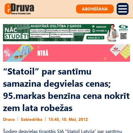
ABONĒŠANA
“Statoil” par santīmu
samazina degvielas cenas;
95.markas benzīna cena nokrīt
zem lata robežas
Druva
Sabiedrība
15:45, 10. Mai, 2012
Šodien degvielas tirgotājs SIA “Statoil Latvija” par santīmu