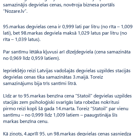
samazinājis degvielas cenas, novēroja biznesa portāls
“Nozare.lv”.
95.markas degvielas cena ir 0,999 lati par litru (no rīta – 1,009
lati), bet 98.markas degviela maksā 1,029 latus par litru (no
rīta – 1,039 latus).
Par santīmu lētāka kļuvusi arī dīzeļdegviela (cena samazināta
no 0,969 līdz 0,959 latiem).
Iepriekšējo reizi Latvijas vadošajās degvielas uzpildes stacijās
degvielas cenas tika samazinātas 3.maijā. Toreiz
samazinājums bija trīs santīmi litrā.
Līdz ar to 95.markas benzīna cena “Statoil” degvielas uzpildes
stacijās zem psiholoģiski svarīgās lata robežas nokritusi
pirmo reizi kopš šā gada 14.marta. Toreiz “Statoil” par vienu
santīmu – no 0,999 līdz 1,009 latiem – paaugstināja šīs
markas benzīna cenu.
Kā ziņots, 4.aprīlī 95. un 98.markas degvielas cenas sasniedza