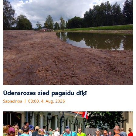
Ūdensrozes zied pagaidu dīķī
Sabiedrība
03:00, 4. Aug, 2026