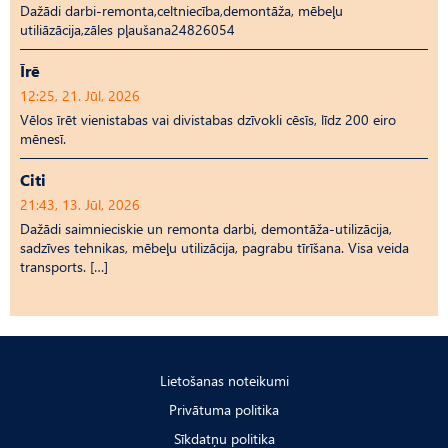
Dažādi darbi-remonta,celtniecība,demontāža, mēbeļu
utiliāzācija,zāles pļaušana24826054
Īrē
12:25, 21. Jūl, 2026
Vēlos īrēt vienistabas vai divistabas dzīvokli cēsīs, līdz 200 eiro
mēnesī.
Citi
21:43, 13. Jūl, 2026
Dažādi saimnieciskie un remonta darbi, demontāža-utilizācija,
sadzīves tehnikas, mēbeļu utilizācija, pagrabu tīrīšana. Visa veida
transports. […]
Lietošanas noteikumi
Privātuma politika
Sīkdatņu politika