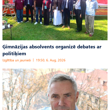
Ģimnāzijas absolvents organizē debates ar
politiķiem
Izglītība un jaunieši
19:50, 6. Aug, 2026