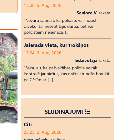
15:08, 5. Aug, 2026
Seniore V.
raksta:
“Nevaru saprast, kā policists var nosist
cilvēku. Jā, neesot bijis darbā, bet vai
policistiem neiemāca, […]
Jāierāda vieta, kur trokšņot
15:04, 3. Aug, 2026
Iedzīvotāja
raksta:
“Saka jau, ka pašvaldības policija vairāk
kontrolē jauniešus, kas nakts stundās braukā
pa Cēsīm ar […]
SLUDINĀJUMI
Citi
23:25, 2. Aug, 2026
Veco mēbeļu u.c. lietu