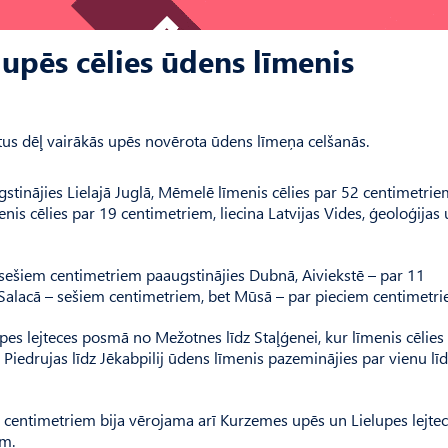
 upēs cēlies ūdens līmenis
etus dēļ vairākās upēs novērota ūdens līmeņa celšanās.
stinājies Lielajā Juglā, Mēmelē līmenis cēlies par 52 centimetri
is cēlies par 19 centimetriem, liecina Latvijas Vides, ģeoloģijas
r sešiem centimetriem paaugstinājies Dubnā, Aiviekstē – par 11
 Salacā – sešiem centimetriem, bet Mūsā – par pieciem centimetri
es lejteces posmā no Mežotnes līdz Staļģenei, kur līmenis cēlies 
iedrujas līdz Jēkabpilij ūdens līmenis pazeminājies par vienu lī
entimetriem bija vērojama arī Kurzemes upēs un Lielupes lejtec
em.