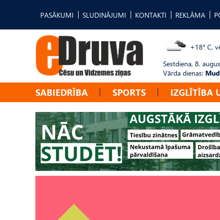
PASĀKUMI
SLUDINĀJUMI
KONTAKTI
REKLĀMA
P
+18° C, vē
Sestdiena, 8. augus
Vārda dienas:
Mudī
SABIEDRĪBA
SPORTS
IZGLĪTĪBA 