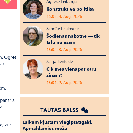
Agnese Leiburga
Konstruktīvā politika
15:05, 4. Aug, 2026
Sarmīte Feldmane
Šodienas nākotne — tik
tālu nu esam
15:02, 3. Aug, 2026
em, Ogres
Sallija Benfelde
 un
Cik mēs viens par otru
zinām?
15:01, 2. Aug, 2026
em.
par trīs
dz
TAUTAS BALSS
Laikam kļūstam vieglprātīgāki.
ē, kur
Apmaldamies mežā