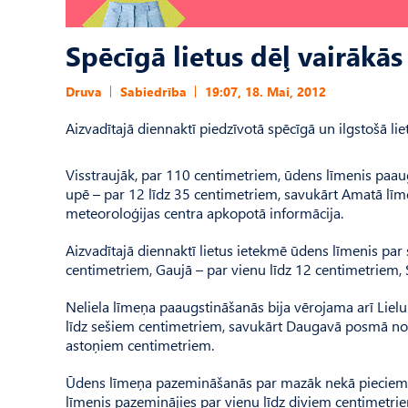
Spēcīgā lietus dēļ vairākās
Druva
Sabiedrība
19:07, 18. Mai, 2012
Aizvadītajā diennaktī piedzīvotā spēcīgā un ilgstošā li
Visstraujāk, par 110 centimetriem, ūdens līmenis paaug
upē – par 12 līdz 35 centimetriem, savukārt Amatā līmen
meteoroloģijas centra apkopotā informācija.
Aizvadītajā diennaktī lietus ietekmē ūdens līmenis pa
centimetriem, Gaujā – par vienu līdz 12 centimetriem,
Neliela līmeņa paaugstināšanās bija vērojama arī Lielup
līdz sešiem centimetriem, savukārt Daugavā posmā no P
astoņiem centimetriem.
Ūdens līmeņa pazemināšanās par mazāk nekā pieciem c
līmenis pazeminājies par vienu līdz diviem centimetri