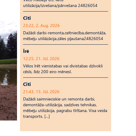
utilizācija/izvešana/pārvešana 24826054
Citi
23:22, 2. Aug, 2026
Dažādi darbi-remonta,celtniecība,demontāža,
mēbeļu utiliāzācija,zāles pļaušana24826054
Īrē
12:25, 21. Jūl, 2026
Vēlos īrēt vienistabas vai divistabas dzīvokli
cēsīs, līdz 200 eiro mēnesī.
Citi
21:43, 13. Jūl, 2026
Dažādi saimnieciskie un remonta darbi,
demontāža-utilizācija, sadzīves tehnikas,
mēbeļu utilizācija, pagrabu tīrīšana. Visa veida
transports. […]