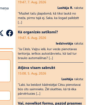
19:47, 7. Aug, 2026
līmeņa
Lasītāja R.
raksta:
“Mazliet taču jāapdomā, kā tiksi laukā no
meža, pirms tajā ej. Saka, ka šogad palīdzēt
[…]
Kā organizēs satiksmi?
19:47, 6. Aug, 2026
Iedzīvotāja
raksta:
“Ja Cēsīs, Vaļņu ielā, kur vecās pienotavas
teritorija, ierīkos autostāvvietu, kā tad tur
brauks automašīnas? […]
Atļāva visam sabrukt
15:08, 5. Aug, 2026
Lasītāja
raksta:
“Labi, ka beidzot kādreizējai Cēsu pienotavai
būs cits saimnieks. Žēl skatīties, kā tā ēka
pārvērtusies […]
Vai, novelkot formu, pazūd prasmes