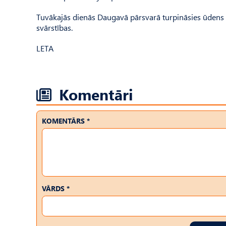
Tuvākajās dienās Daugavā pārsvarā turpināsies ūdens
svārstības.
LETA
Komentāri
KOMENTĀRS *
VĀRDS *