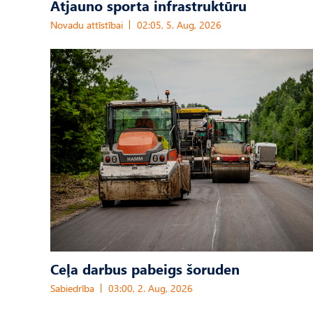
Atjauno sporta infrastruktūru
Novadu attīstībai
02:05, 5. Aug, 2026
Ceļa darbus pabeigs šoruden
Sabiedrība
03:00, 2. Aug, 2026