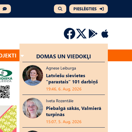
PIESLĒGTIES
OJEKTI
DOMAS UN VIEDOKĻI
Agnese Leiburga
Latviešu sievietes
“parastais” 101 darbiņš
19:46, 6. Aug, 2026
Iveta Rozentāle
Piebalgā sākās, Valmierā
turpinās
15:07, 5. Aug, 2026