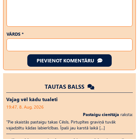
VĀRDS *
PIEVIENOT KOMENTĀRU
TAUTAS BALSS
Vajag vēl kādu tualeti
19:47, 8. Aug, 2026
Pastaigu cienītāja
raksta:
“Pie skaistās pastaigu takas Cēsīs, Pirtupītes graviņā tuvāk
vajadzētu kādas labierīcības. Īpaši jau karstā laikā […]