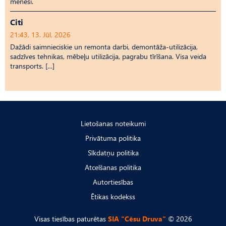
mēnesī.
Citi
21:43, 13. Jūl, 2026
Dažādi saimnieciskie un remonta darbi, demontāža-utilizācija,
sadzīves tehnikas, mēbeļu utilizācija, pagrabu tīrīšana. Visa veida
transports. […]
Lietošanas noteikumi
Privātuma politika
Sīkdatņu politika
Atcelšanas politika
Autortiesības
Ētikas kodekss
Visas tiesības paturētas
SIA "Cēsu Druva"
© 2026