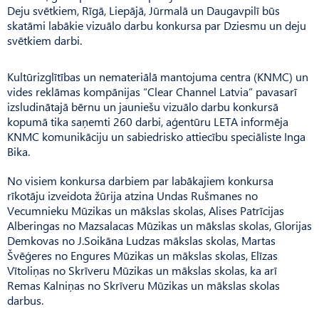
Deju svētkiem, Rīgā, Liepājā, Jūrmalā un Daugavpilī būs
skatāmi labākie vizuālo darbu konkursa par Dziesmu un deju
svētkiem darbi.
Kultūrizglītības un nemateriālā mantojuma centra (KNMC) un
vides reklāmas kompānijas “Clear Channel Latvia” pavasarī
izsludinātajā bērnu un jauniešu vizuālo darbu konkursā
kopumā tika saņemti 260 darbi, aģentūru LETA informēja
KNMC komunikāciju un sabiedrisko attiecību speciāliste Inga
Bika.
No visiem konkursa darbiem par labākajiem konkursa
rīkotāju izveidota žūrija atzina Undas Rušmanes no
Vecumnieku Mūzikas un mākslas skolas, Alises Patrīcijas
Alberingas no Mazsalacas Mūzikas un mākslas skolas, Glorijas
Demkovas no J.Soikāna Ludzas mākslas skolas, Martas
Švēģeres no Engures Mūzikas un mākslas skolas, Elīzas
Vītoliņas no Skrīveru Mūzikas un mākslas skolas, ka arī
Remas Kalniņas no Skrīveru Mūzikas un mākslas skolas
darbus.