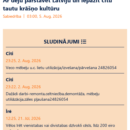
tautu krāšņo kultūru
Sabiedrība
03:00, 5. Aug, 2026
SLUDINĀJUMI
Citi
23:25, 2. Aug, 2026
Veco mēbeļu u.c. lietu utilizācija/izvešana/pārvešana 24826054
Citi
23:22, 2. Aug, 2026
Dažādi darbi-remonta,celtniecība,demontāža, mēbeļu
utiliāzācija,zāles pļaušana24826054
Īrē
12:25, 21. Jūl, 2026
Vēlos īrēt vienistabas vai divistabas dzīvokli cēsīs, līdz 200 eiro