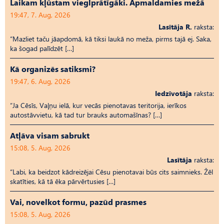
Laikam kļūstam vieglprātīgāki. Apmaldamies mežā
19:47, 7. Aug, 2026
Lasītāja R.
raksta:
“Mazliet taču jāapdomā, kā tiksi laukā no meža, pirms tajā ej. Saka,
ka šogad palīdzēt […]
Kā organizēs satiksmi?
19:47, 6. Aug, 2026
Iedzīvotāja
raksta:
“Ja Cēsīs, Vaļņu ielā, kur vecās pienotavas teritorija, ierīkos
autostāvvietu, kā tad tur brauks automašīnas? […]
Atļāva visam sabrukt
15:08, 5. Aug, 2026
Lasītāja
raksta:
“Labi, ka beidzot kādreizējai Cēsu pienotavai būs cits saimnieks. Žēl
skatīties, kā tā ēka pārvērtusies […]
Vai, novelkot formu, pazūd prasmes
15:08, 5. Aug, 2026