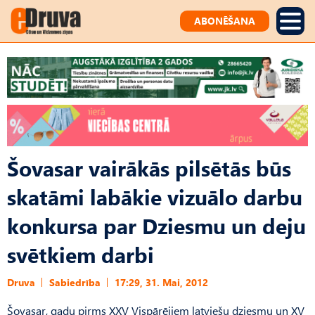
ABONĒŠANA
Šovasar vairākās pilsētās būs
skatāmi labākie vizuālo darbu
konkursa par Dziesmu un deju
svētkiem darbi
Druva
Sabiedrība
17:29, 31. Mai, 2012
Šovasar, gadu pirms XXV Vispārējiem latviešu dziesmu un XV