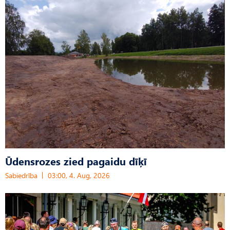
Ūdensrozes zied pagaidu dīķī
Sabiedrība
03:00, 4. Aug, 2026