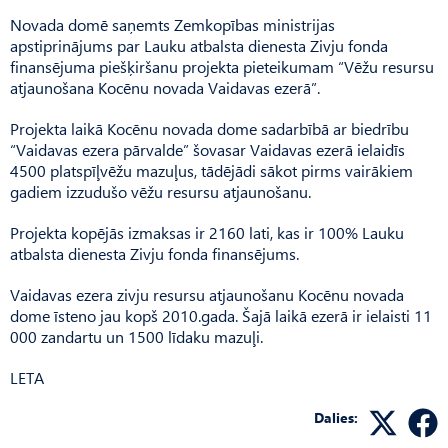
Novada domē saņemts Zemkopības ministrijas
apstiprinājums par Lauku atbalsta dienesta Zivju fonda
finansējuma piešķiršanu projekta pieteikumam “Vēžu resursu
atjaunošana Kocēnu novada Vaidavas ezerā”.
Projekta laikā Kocēnu novada dome sadarbībā ar biedrību
“Vaidavas ezera pārvalde” šovasar Vaidavas ezerā ielaidīs
4500 platspīļvēžu mazuļus, tādējādi sākot pirms vairākiem
gadiem izzudušo vēžu resursu atjaunošanu.
Projekta kopējās izmaksas ir 2160 lati, kas ir 100% Lauku
atbalsta dienesta Zivju fonda finansējums.
Vaidavas ezera zivju resursu atjaunošanu Kocēnu novada
dome īsteno jau kopš 2010.gada. Šajā laikā ezerā ir ielaisti 11
000 zandartu un 1500 līdaku mazuļi.
LETA
Dalies: