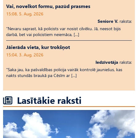
Vai, novelkot formu, pazūd prasmes
15:08, 5. Aug, 2026
Seniore V.
raksta:
“Nevaru saprast, kā policists var nosist cilvēku. Jā, neesot bijis
darbā, bet vai policistiem neiemāca, […]
Jāierāda vieta, kur trokšņot
15:04, 3. Aug, 2026
Iedzīvotāja
raksta:
“Saka jau, ka pašvaldības policija vairāk kontrolē jauniešus, kas
nakts stundās braukā pa Cēsīm ar […]
Lasītākie raksti