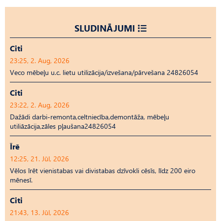
SLUDINĀJUMI
Citi
23:25, 2. Aug, 2026
Veco mēbeļu u.c. lietu utilizācija/izvešana/pārvešana 24826054
Citi
23:22, 2. Aug, 2026
Dažādi darbi-remonta,celtniecība,demontāža, mēbeļu
utiliāzācija,zāles pļaušana24826054
Īrē
12:25, 21. Jūl, 2026
Vēlos īrēt vienistabas vai divistabas dzīvokli cēsīs, līdz 200 eiro
mēnesī.
Citi
21:43, 13. Jūl, 2026