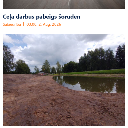
Ceļa darbus pabeigs šoruden
Sabiedrība
03:00, 2. Aug, 2026