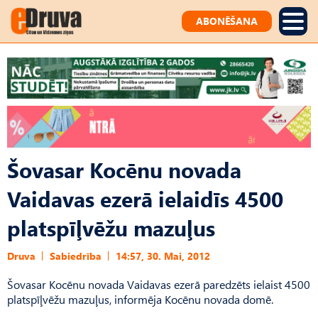
ABONĒŠANA
Šovasar Kocēnu novada
Vaidavas ezerā ielaidīs 4500
platspīļvēžu mazuļus
Druva
Sabiedrība
14:57, 30. Mai, 2012
Šovasar Kocēnu novada Vaidavas ezerā paredzēts ielaist 4500
platspīļvēžu mazuļus, informēja Kocēnu novada domē.