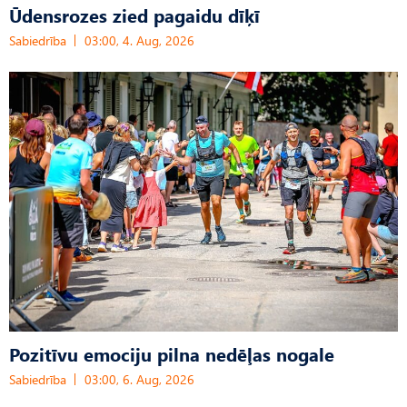
Ūdensrozes zied pagaidu dīķī
Sabiedrība
03:00, 4. Aug, 2026
Pozitīvu emociju pilna nedēļas nogale
Sabiedrība
03:00, 6. Aug, 2026