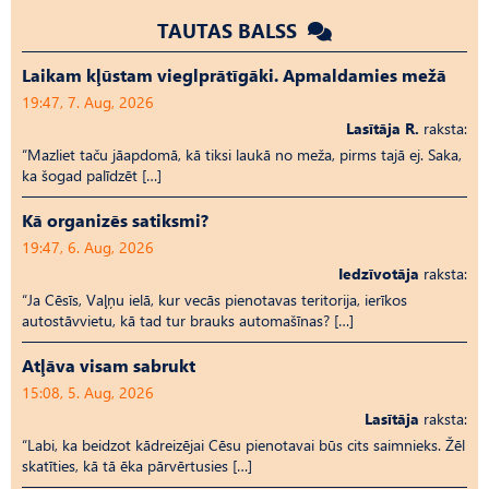
TAUTAS BALSS
Laikam kļūstam vieglprātīgāki. Apmaldamies mežā
19:47, 7. Aug, 2026
Lasītāja R.
raksta:
“Mazliet taču jāapdomā, kā tiksi laukā no meža, pirms tajā ej. Saka,
ka šogad palīdzēt […]
Kā organizēs satiksmi?
19:47, 6. Aug, 2026
Iedzīvotāja
raksta:
“Ja Cēsīs, Vaļņu ielā, kur vecās pienotavas teritorija, ierīkos
autostāvvietu, kā tad tur brauks automašīnas? […]
Atļāva visam sabrukt
15:08, 5. Aug, 2026
Lasītāja
raksta:
“Labi, ka beidzot kādreizējai Cēsu pienotavai būs cits saimnieks. Žēl
skatīties, kā tā ēka pārvērtusies […]