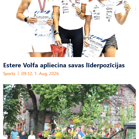
Estere Volfa apliecina savas līderpozīcijas
Sports
09:12, 1. Aug, 2026