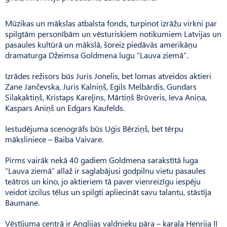
Mūzikas un mākslas atbalsta fonds, turpinot izrāžu virkni par
spilgtām personībām un vēsturiskiem notikumiem Latvijas un
pasaules kultūrā un mākslā, šoreiz piedāvās amerikāņu
dramaturga Džeimsa Goldmena lugu “Lauva ziemā”.
Izrādes režisors būs Juris Jonelis, bet lomas atveidos aktieri
Zane Jančevska, Juris Kalniņš, Egils Melbārdis, Gundars
Silakaktiņš, Kristaps Kareļins, Mārtiņš Brūveris, Ieva Aniņa,
Kaspars Aniņš un Edgars Kaufelds.
Iestudējuma scenogrāfs būs Uģis Bērziņš, bet tērpu
māksliniece – Baiba Vaivare.
Pirms vairāk nekā 40 gadiem Goldmena sarakstītā luga
“Lauva ziemā” allaž ir saglabājusi godpilnu vietu pasaules
teātros un kino, jo aktieriem tā paver vienreizīgu iespēju
veidot izcilus tēlus un spilgti apliecināt savu talantu, stāstīja
Baumane.
Vēstījuma centrā ir Anglijas valdnieku pāra – karaļa Henrija II