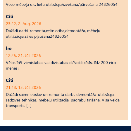
Veco mēbeļu u.c. lietu utilizācija/izvešana/pārvešana 24826054
Citi
23:22, 2. Aug, 2026
Dažādi darbi-remonta,celtniecība,demontāža, mēbeļu
utiliāzācija,zāles pļaušana24826054
Īrē
12:25, 21. Jūl, 2026
Vēlos īrēt vienistabas vai divistabas dzīvokli cēsīs, līdz 200 eiro
mēnesī.
Citi
21:43, 13. Jūl, 2026
Dažādi saimnieciskie un remonta darbi, demontāža-utilizācija,
sadzīves tehnikas, mēbeļu utilizācija, pagrabu tīrīšana. Visa veida
transports. […]