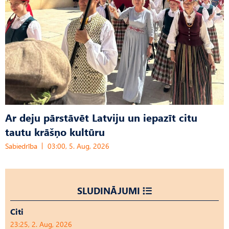
Ar deju pārstāvēt Latviju un iepazīt citu
tautu krāšņo kultūru
Sabiedrība
03:00, 5. Aug, 2026
SLUDINĀJUMI
Citi
23:25, 2. Aug, 2026