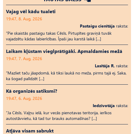
Vajag vēl kādu tualeti
19:47, 8. Aug, 2026
Pastaigu cienītāja
raksta:
“Pie skaistās pastaigu takas Cēsīs, Pirtupītes graviņā tuvāk
vajadzētu kādas labierīcības. Īpaši jau karstā laikā […]
Laikam kļūstam vieglprātīgāki. Apmaldamies mežā
19:47, 7. Aug, 2026
Lasītāja R.
raksta:
“Mazliet taču jāapdomā, kā tiksi laukā no meža, pirms tajā ej. Saka,
ka šogad palīdzēt […]
Kā organizēs satiksmi?
19:47, 6. Aug, 2026
Iedzīvotāja
raksta:
“Ja Cēsīs, Vaļņu ielā, kur vecās pienotavas teritorija, ierīkos
autostāvvietu, kā tad tur brauks automašīnas? […]
Atļāva visam sabrukt