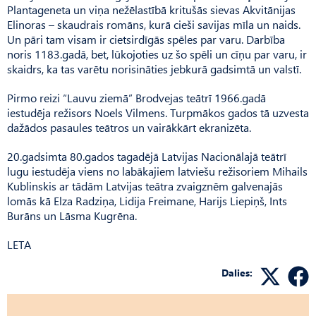
Plantageneta un viņa nežēlastībā kritušās sievas Akvitānijas
Elinoras – skaudrais romāns, kurā cieši savijas mīla un naids.
Un pāri tam visam ir cietsirdīgās spēles par varu. Darbība
noris 1183.gadā, bet, lūkojoties uz šo spēli un cīņu par varu, ir
skaidrs, ka tas varētu norisināties jebkurā gadsimtā un valstī.
Pirmo reizi “Lauvu ziemā” Brodvejas teātrī 1966.gadā
iestudēja režisors Noels Vilmens. Turpmākos gados tā uzvesta
dažādos pasaules teātros un vairākkārt ekranizēta.
20.gadsimta 80.gados tagadējā Latvijas Nacionālajā teātrī
lugu iestudēja viens no labākajiem latviešu režisoriem Mihails
Kublinskis ar tādām Latvijas teātra zvaigznēm galvenajās
lomās kā Elza Radziņa, Lidija Freimane, Harijs Liepiņš, Ints
Burāns un Lāsma Kugrēna.
LETA
Dalies: