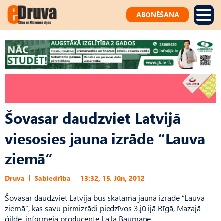
ABONĒŠANA
Šovasar daudzviet Latvijā
viesosies jauna izrāde “Lauva
ziemā”
Druva
Sabiedrība
13:32, 15. Jūn, 2012
Šovasar daudzviet Latvijā būs skatāma jauna izrāde “Lauva
ziemā”, kas savu pirmizrādi piedzīvos 3.jūlijā Rīgā, Mazajā
ģildē, informēja producente Laila Baumane.