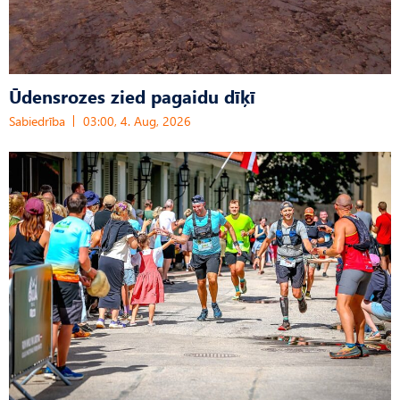
Ūdensrozes zied pagaidu dīķī
Sabiedrība
03:00, 4. Aug, 2026