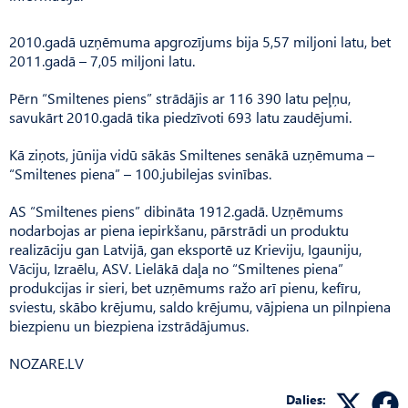
2010.gadā uzņēmuma apgrozījums bija 5,57 miljoni latu, bet
2011.gadā – 7,05 miljoni latu.
Pērn “Smiltenes piens” strādājis ar 116 390 latu peļņu,
savukārt 2010.gadā tika piedzīvoti 693 latu zaudējumi.
Kā ziņots, jūnija vidū sākās Smiltenes senākā uzņēmuma –
“Smiltenes piena” – 100.jubilejas svinības.
AS “Smiltenes piens” dibināta 1912.gadā. Uzņēmums
nodarbojas ar piena iepirkšanu, pārstrādi un produktu
realizāciju gan Latvijā, gan eksportē uz Krieviju, Igauniju,
Vāciju, Izraēlu, ASV. Lielākā daļa no “Smiltenes piena”
produkcijas ir sieri, bet uzņēmums ražo arī pienu, kefīru,
sviestu, skābo krējumu, saldo krējumu, vājpiena un pilnpiena
biezpienu un biezpiena izstrādājumus.
NOZARE.LV
Dalies: