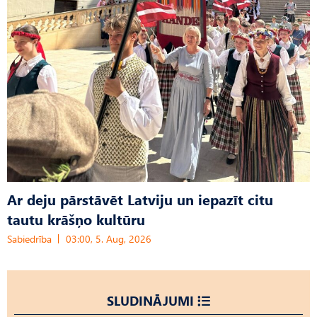
Ar deju pārstāvēt Latviju un iepazīt citu
tautu krāšņo kultūru
Sabiedrība
03:00, 5. Aug, 2026
SLUDINĀJUMI