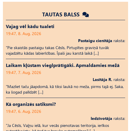
TAUTAS BALSS
Vajag vēl kādu tualeti
19:47, 8. Aug, 2026
Pastaigu cienītāja
raksta:
“Pie skaistās pastaigu takas Cēsīs, Pirtupītes graviņā tuvāk
vajadzētu kādas labierīcības. Īpaši jau karstā laikā […]
Laikam kļūstam vieglprātīgāki. Apmaldamies mežā
19:47, 7. Aug, 2026
Lasītāja R.
raksta:
“Mazliet taču jāapdomā, kā tiksi laukā no meža, pirms tajā ej. Saka,
ka šogad palīdzēt […]
Kā organizēs satiksmi?
19:47, 6. Aug, 2026
Iedzīvotāja
raksta:
“Ja Cēsīs, Vaļņu ielā, kur vecās pienotavas teritorija, ierīkos
autostāvvietu, kā tad tur brauks automašīnas? […]