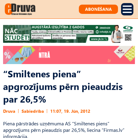
ABONĒŠANA
“Smiltenes piena”
apgrozījums pērn pieaudzis
par 26,5%
Druva
Sabiedrība
11:07, 19. Jūn, 2012
Piena pārstrādes uzņēmuma AS “Smiltenes piens”
apgrozījums pērn pieaudzis par 26,5%, liecina “Firmas.lv”
informācija.