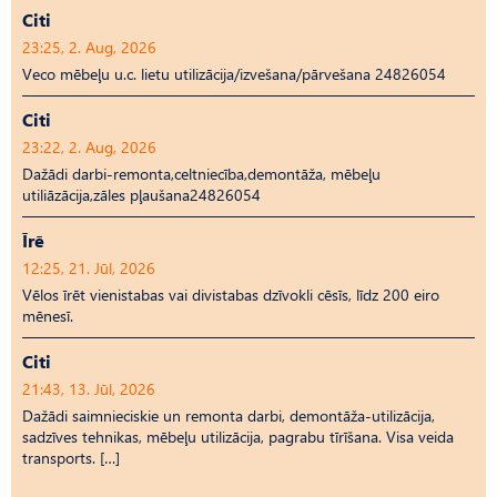
Citi
23:25, 2. Aug, 2026
Veco mēbeļu u.c. lietu utilizācija/izvešana/pārvešana 24826054
Citi
23:22, 2. Aug, 2026
Dažādi darbi-remonta,celtniecība,demontāža, mēbeļu
utiliāzācija,zāles pļaušana24826054
Īrē
12:25, 21. Jūl, 2026
Vēlos īrēt vienistabas vai divistabas dzīvokli cēsīs, līdz 200 eiro
mēnesī.
Citi
21:43, 13. Jūl, 2026
Dažādi saimnieciskie un remonta darbi, demontāža-utilizācija,
sadzīves tehnikas, mēbeļu utilizācija, pagrabu tīrīšana. Visa veida
transports. […]