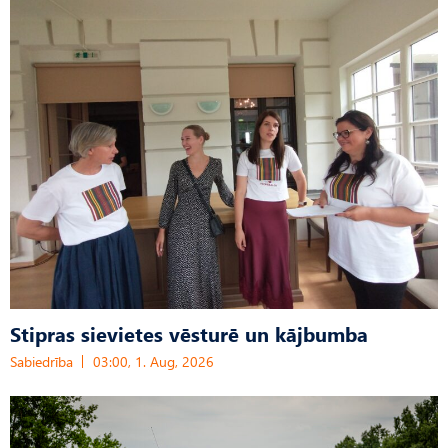
Stipras sievietes vēsturē un kājbumba
Sabiedrība
03:00, 1. Aug, 2026