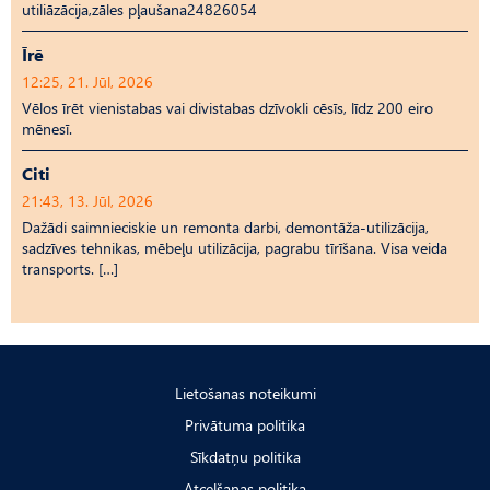
utiliāzācija,zāles pļaušana24826054
Īrē
12:25, 21. Jūl, 2026
Vēlos īrēt vienistabas vai divistabas dzīvokli cēsīs, līdz 200 eiro
mēnesī.
Citi
21:43, 13. Jūl, 2026
Dažādi saimnieciskie un remonta darbi, demontāža-utilizācija,
sadzīves tehnikas, mēbeļu utilizācija, pagrabu tīrīšana. Visa veida
transports. […]
Lietošanas noteikumi
Privātuma politika
Sīkdatņu politika
Atcelšanas politika