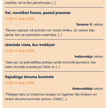
skatīties, kā tā ēka pārvērtusies […]
Vai, novelkot formu, pazūd prasmes
15:08, 5. Aug, 2026
Seniore V.
raksta:
“Nevaru saprast, kā policists var nosist cilvēku. Jā, neesot bijis
darbā, bet vai policistiem neiemāca, […]
Jāierāda vieta, kur trokšņot
15:04, 3. Aug, 2026
Iedzīvotāja
raksta:
“Saka jau, ka pašvaldības policija vairāk kontrolē jauniešus, kas
nakts stundās braukā pa Cēsīm ar […]
Vajadzīga ātruma kontrole
15:04, 2. Aug, 2026
Autovadītājs
raksta:
“Pēdējais laiks uz Vid­ze­mes šosejas no Līgatnes līdz Ieriķiem arī
ieviest ātruma kontroles posmu. Citādi […]