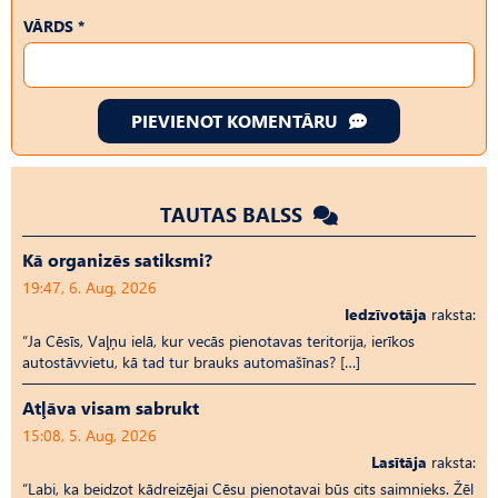
VĀRDS *
PIEVIENOT KOMENTĀRU
TAUTAS BALSS
Kā organizēs satiksmi?
19:47, 6. Aug, 2026
Iedzīvotāja
raksta:
“Ja Cēsīs, Vaļņu ielā, kur vecās pienotavas teritorija, ierīkos
autostāvvietu, kā tad tur brauks automašīnas? […]
Atļāva visam sabrukt
15:08, 5. Aug, 2026
Lasītāja
raksta:
“Labi, ka beidzot kādreizējai Cēsu pienotavai būs cits saimnieks. Žēl