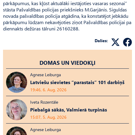
pārkāpumus, kas kļūst aktuālāki iestājoties vasaras sezonai”
stāsta Pašvaldības policijas priekšnieks M.Garjānis. Siguldas
novada pašvaldības policija atgādina, ka konstatējot jebkādu
pārkāpumu lūdzam nekavējoties ziņot Pašvaldības policijai pa
diennakts dežūras tālruni 26160288.
Dalies:
DOMAS UN VIEDOKĻI
Agnese Leiburga
Latviešu sievietes “parastais” 101 darbiņš
19:46, 6. Aug, 2026
Iveta Rozentāle
Piebalgā sākās, Valmierā turpinās
15:07, 5. Aug, 2026
Agnese Leiburga