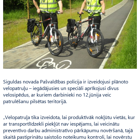
Siguldas novada Pašvaldības policija ir izveidojusi plānoto
velopatruļu – iegādājusies un speciāli aprīkojusi divus
velosipēdus, ar kuriem darbinieki no 12.jūnija veic
patrulēšanu pilsētas teritorijā.
„Velopatruļa tika izveidota, lai produktīvāk nokļūtu vietās, kur
ar transportlīdzekli piekļūt nav iespējams, lai veicinātu
preventīvo darbu administratīvo pārkāpumu novēršanā, tajā
skaitā pastiprinātu saistošo noteikumu kontroli, lai novērstu