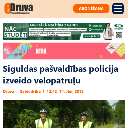
ABONĒŠANA
Siguldas pašvaldības policija
izveido velopatruļu
Druva
Sabiedrība
12:42, 14. Jūn, 2012