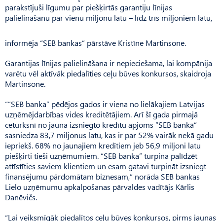
parakstījuši līgumu par piešķirtās garantiju līnijas
palielināšanu par vienu miljonu latu – līdz trīs miljoniem latu,
informēja “SEB bankas” pārstāve Kristīne Martinsone.
Garantijas līnijas palielināšana ir nepieciešama, lai kompānija
varētu vēl aktīvāk piedalīties ceļu būves konkursos, skaidroja
Martinsone.
“”SEB banka” pēdējos gados ir viena no lielākajiem Latvijas
uzņēmējdarbības vides kreditētājiem. Arī šī gada pirmajā
ceturksnī no jauna izsniegto kredītu apjoms “SEB bankā”
sasniedza 83,7 miljonus latu, kas ir par 52% vairāk nekā gadu
iepriekš. 68% no jaunajiem kredītiem jeb 56,9 miljoni latu
piešķirti tieši uzņēmumiem. “SEB banka” turpina palīdzēt
attīstīties saviem klientiem un esam gatavi turpināt izsniegt
finansējumu pārdomātam biznesam,” norāda SEB bankas
Lielo uzņēmumu apkalpošanas pārvaldes vadītājs Kārlis
Danēvičs.
“Lai veiksmīgāk piedalītos ceļu būves konkursos, pirms jaunas