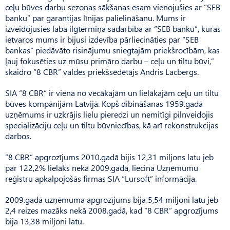
ceļu būves darbu sezonas sākšanas esam vienojušies ar “SEB
banku” par garantijas līnijas palielināšanu. Mums ir
izveidojusies laba ilgtermiņa sadarbība ar “SEB banku”, kuras
ietvaros mums ir bijusi izdevība pārliecināties par “SEB
bankas” piedāvāto risinājumu sniegtajām priekšrocībām, kas
ļauj fokusēties uz mūsu primāro darbu – ceļu un tiltu būvi,”
skaidro “8 CBR” valdes priekšsēdētājs Andris Lacbergs.
SIA “8 CBR” ir viena no vecākajām un lielākajām ceļu un tiltu
būves kompānijām Latvijā. Kopš dibināšanas 1959.gadā
uzņēmums ir uzkrājis lielu pieredzi un nemitīgi pilnveidojis
specializāciju ceļu un tiltu būvniecības, kā arī rekonstrukcijas
darbos.
“8 CBR” apgrozījums 2010.gadā bijis 12,31 miljons latu jeb
par 122,2% lielāks nekā 2009.gadā, liecina Uzņēmumu
reģistru apkalpojošās firmas SIA “Lursoft” informācija.
2009.gadā uzņēmuma apgrozījums bija 5,54 miljoni latu jeb
2,4 reizes mazāks nekā 2008.gadā, kad “8 CBR” apgrozījums
bija 13,38 miljoni latu.