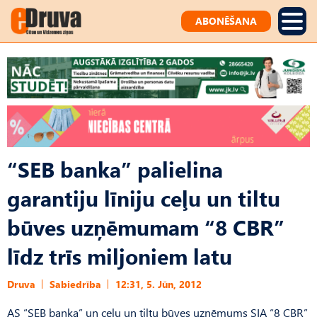
ABONĒŠANA
“SEB banka” palielina
garantiju līniju ceļu un tiltu
būves uzņēmumam “8 CBR”
līdz trīs miljoniem latu
Druva
Sabiedrība
12:31, 5. Jūn, 2012
AS “SEB banka” un ceļu un tiltu būves uzņēmums SIA “8 CBR”