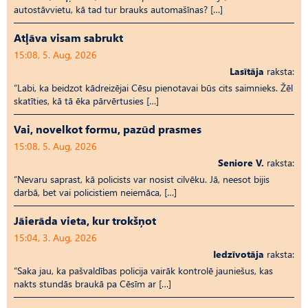
autostāvvietu, kā tad tur brauks automašīnas? […]
Atļāva visam sabrukt
15:08, 5. Aug, 2026
Lasītāja
raksta:
“Labi, ka beidzot kādreizējai Cēsu pienotavai būs cits saimnieks. Žēl
skatīties, kā tā ēka pārvērtusies […]
Vai, novelkot formu, pazūd prasmes
15:08, 5. Aug, 2026
Seniore V.
raksta:
“Nevaru saprast, kā policists var nosist cilvēku. Jā, neesot bijis
darbā, bet vai policistiem neiemāca, […]
Jāierāda vieta, kur trokšņot
15:04, 3. Aug, 2026
Iedzīvotāja
raksta:
“Saka jau, ka pašvaldības policija vairāk kontrolē jauniešus, kas
nakts stundās braukā pa Cēsīm ar […]