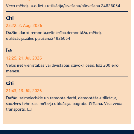
Veco mēbeļu u.c. lietu utilizācija/izvešana/pārvešana 24826054
Citi
23:22, 2. Aug, 2026
Dažādi darbi-remonta,celtniecība,demontāža, mēbeļu
utiliāzācija,zāles pļaušana24826054
Īrē
12:25, 21. Jūl, 2026
Vēlos īrēt vienistabas vai divistabas dzīvokli cēsīs, līdz 200 eiro
mēnesī.
Citi
21:43, 13. Jūl, 2026
Dažādi saimnieciskie un remonta darbi, demontāža-utilizācija,
sadzīves tehnikas, mēbeļu utilizācija, pagrabu tīrīšana. Visa veida
transports. […]