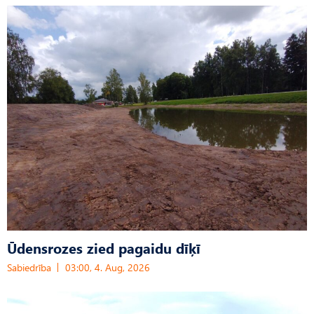
Ūdensrozes zied pagaidu dīķī
Sabiedrība
03:00, 4. Aug, 2026