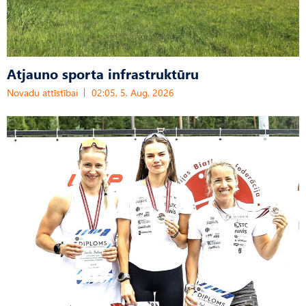
Atjauno sporta infrastruktūru
Novadu attīstībai
02:05, 5. Aug, 2026