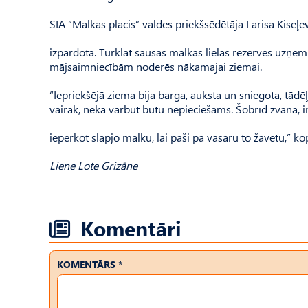
SIA “Malkas placis” valdes priekšsēdētāja Larisa Kiseļe
izpārdota. Turklāt sausās malkas lielas rezerves uzņ
mājsaimniecībām noderēs nākamajai ziemai.
“Iepriekšējā ziema bija barga, auksta un sniegota, tādē
vairāk, nekā varbūt būtu nepieciešams. Šobrīd zvana, in
iepērkot slapjo malku, lai paši pa vasaru to žāvētu,” kop
Liene Lote Grizāne
Komentāri
KOMENTĀRS *