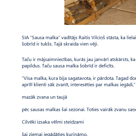
SIA “Sausa malka” vadītājs Raitis Vilciņš stāsta, ka liela
šobrīd ir tukšs. Tajā skraida vien vēji.
Taču ir mājsaimniecības, kurās jau janvārī atskārsts, 
papildus. Taču sausa malka šobrīd ir deficīts.
“Visa malka, kura bija sagatavota, ir pārdota. Tagad 
aprīlī klienti sāk zvanīt, interesēties par malkas iegādi,
mazāk zvana un taujā
pēc sausas malkas šai sezonai. Toties vairāk zvanu saņ
Cilvēki izsaka vēlmi steidzami
šai ziemai iegādāties kurināmo.