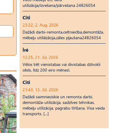
utilizācija/izvešana/pārvešana 24826054
Citi
23:22, 2. Aug, 2026
Dažādi darbi-remonta,celtniecība,demontāža,
mēbeļu utiliāzācija,zāles pļaušana24826054
Īrē
12:25, 21. Jūl, 2026
Vēlos īrēt vienistabas vai divistabas dzīvokli
cēsīs, līdz 200 eiro mēnesī.
Citi
21:43, 13. Jūl, 2026
Dažādi saimnieciskie un remonta darbi,
demontāža-utilizācija, sadzīves tehnikas,
mēbeļu utilizācija, pagrabu tīrīšana. Visa veida
transports. […]