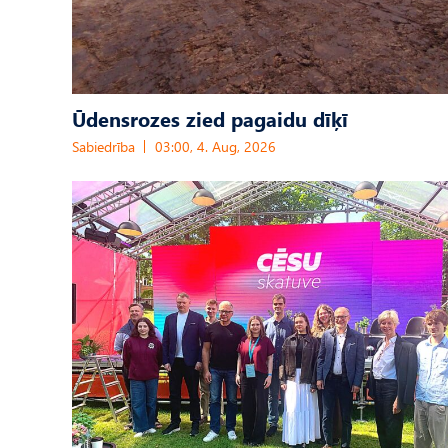
Ūdensrozes zied pagaidu dīķī
Sabiedrība
03:00, 4. Aug, 2026