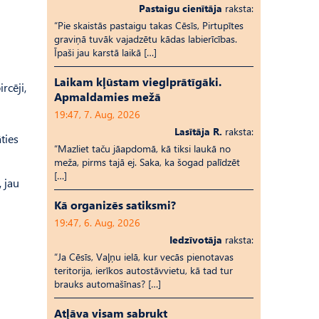
Pastaigu cienītāja
raksta:
“Pie skaistās pastaigu takas Cēsīs, Pirtupītes
graviņā tuvāk vajadzētu kādas labierīcības.
Īpaši jau karstā laikā […]
Laikam kļūstam vieglprātīgāki.
rcēji,
Apmaldamies mežā
19:47, 7. Aug, 2026
Lasītāja R.
raksta:
ties
“Mazliet taču jāapdomā, kā tiksi laukā no
meža, pirms tajā ej. Saka, ka šogad palīdzēt
[…]
 jau
Kā organizēs satiksmi?
19:47, 6. Aug, 2026
Iedzīvotāja
raksta:
“Ja Cēsīs, Vaļņu ielā, kur vecās pienotavas
teritorija, ierīkos autostāvvietu, kā tad tur
brauks automašīnas? […]
Atļāva visam sabrukt