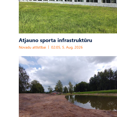
Atjauno sporta infrastruktūru
Novadu attīstībai
02:05, 5. Aug, 2026