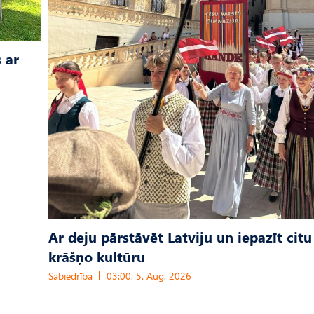
 ar
Ar deju pārstāvēt Latviju un iepazīt citu
krāšņo kultūru
Sabiedrība
03:00, 5. Aug, 2026