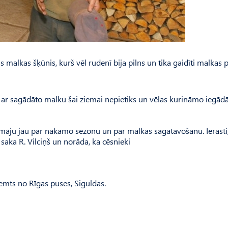
is malkas šķūnis, kurš vēl rudenī bija pilns un tika gaidīti malkas pi
ka ar sagādāto malku šai ziemai nepietiks un vēlas kurināmo iegādā
domāju jau par nākamo sezonu un par malkas sagatavošanu. Ierasti,
” saka R. Vilciņš un norāda, ka cēsnieki
emts no Rīgas puses, Siguldas.