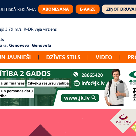
ABONĒŠANA
E-AVĪZE
ZIŅOT DRUVAI
OLITISKĀ REKLĀMA
jš 3.79 m/s, R-DR vēja virziens
sts
ara, Genoveva, Genovefa
UN JAUNIEŠI
DZĪVES STILS
VIDEO
PR