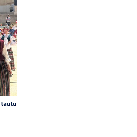
 tautu