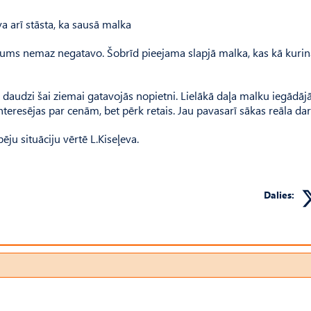
va arī stāsta, ka sausā malka
ēmums nemaz negatavo. Šobrīd pieejama slapjā malka, kas kā kuri
ļ daudzi šai ziemai gatavojās nopietni. Lielākā daļa malku iegādāj
teresējas par cenām, bet pērk retais. Jau pavasarī sākas reāla dar
ēju situāciju vērtē L.Kiseļeva.
Dalies: