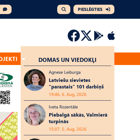
PIESLĒGTIES
OJEKTI
DOMAS UN VIEDOKĻI
Agnese Leiburga
Latviešu sievietes
“parastais” 101 darbiņš
19:46, 6. Aug, 2026
Iveta Rozentāle
Piebalgā sākās, Valmierā
turpinās
15:07, 5. Aug, 2026