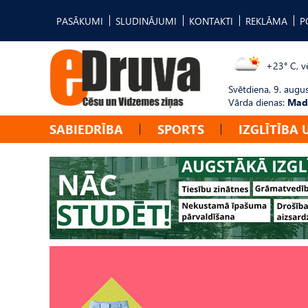
PASĀKUMI
SLUDINĀJUMI
KONTAKTI
REKLĀMA
P
+23° C, vē
Svētdiena, 9. augu
Vārda dienas:
Mad
SABIEDRĪBA
SPORTS
IZGLĪTĪBA 