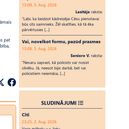
15:08, 5. Aug, 2026
Lasītāja
raksta:
“Labi, ka beidzot kādreizējai Cēsu pienotavai
nāmais
būs cits saimnieks. Žēl skatīties, kā tā ēka
pārvērtusies […]
ās pat
Vai, novelkot formu, pazūd prasmes
bība,
15:08, 5. Aug, 2026
Seniore V.
raksta:
“Nevaru saprast, kā policists var nosist
cilvēku. Jā, neesot bijis darbā, bet vai
policistiem neiemāca, […]
SLUDINĀJUMI
Citi
23:25, 2. Aug, 2026
Veco mēbeļu u.c. lietu