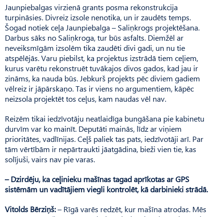
Jaunpiebalgas virzienā grants posma rekonstrukcija
turpināsies. Divreiz izsole nenotika, un ir zaudēts temps.
Šogad notiek ceļa Jaunpiebalga – Saliņkrogs projektēšana.
Darbus sāks no Saliņkroga, tur būs asfalts. Diemžēl ar
neveiksmīgām izsolēm tika zaudēti divi gadi, un nu tie
atspēlējās. Varu piebilst, ka projektus izstrādā tiem ceļiem,
kurus varētu rekonstruēt tuvākajos divos gados, kad jau ir
zināms, ka nauda būs. Jebkurš projekts pēc diviem gadiem
vēlreiz ir jāpārskaņo. Tas ir viens no argumentiem, kāpēc
neizsola projektēt tos ceļus, kam naudas vēl nav.
Reizēm tikai iedzīvotāju neatlaidīga bungāšana pie kabinetu
durvīm var ko mainīt. Deputāti mainās, līdz ar viņiem
prioritātes, vadlīnijas. Ceļš paliek tas pats, iedzīvotāji arī. Par
tām vērtībām ir nepārtraukti jāatgādina, bieži vien tie, kas
solījuši, vairs nav pie varas.
– Dzirdēju, ka ceļinieku mašīnas tagad aprīkotas ar GPS
sistēmām un vadītājiem viegli kontrolēt, kā darbinieki strādā.
Vitolds Bērziņš:
– Rīgā varēs redzēt, kur mašīna atrodas. Mēs