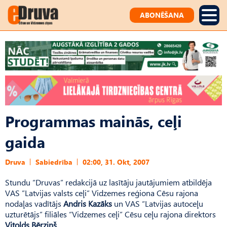
ABONĒŠANA
Programmas mainās, ceļi
gaida
Druva
Sabiedrība
02:00, 31. Okt, 2007
Stundu “Druvas” redakcijā uz lasītāju jautājumiem atbildēja
VAS ”Latvijas valsts ceļi” Vidzemes reģiona Cēsu rajona
nodaļas vadītājs
Andris Kazāks
un VAS “Latvijas autoceļu
uzturētājs” filiāles “Vidzemes ceļi” Cēsu ceļu rajona direktors
Vitolds Bērziņš
.