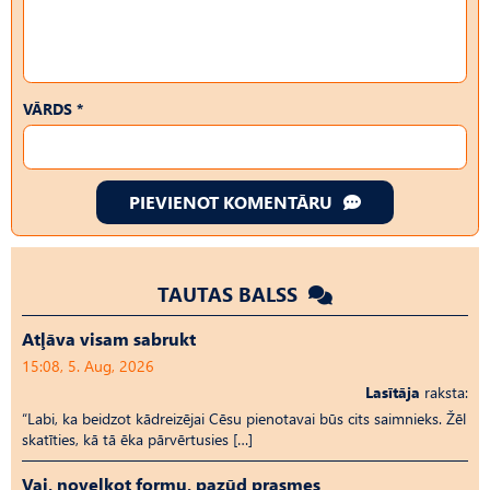
VĀRDS *
PIEVIENOT KOMENTĀRU
TAUTAS BALSS
Atļāva visam sabrukt
15:08, 5. Aug, 2026
Lasītāja
raksta:
“Labi, ka beidzot kādreizējai Cēsu pienotavai būs cits saimnieks. Žēl
skatīties, kā tā ēka pārvērtusies […]
Vai, novelkot formu, pazūd prasmes