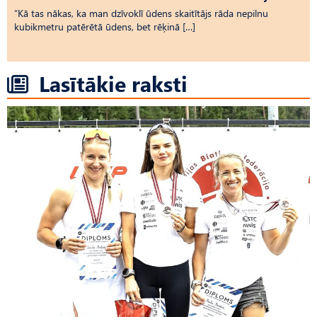
“Kā tas nākas, ka man dzīvoklī ūdens skaitītājs rāda nepilnu
kubikmetru patērētā ūdens, bet rēķinā […]
Lasītākie raksti