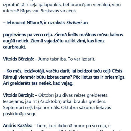
izpratnē tā ir ceļa galapunkts, bet braucējam vienalga, viņu
interesē Rīgas vai Pleskavas virziens.
– Iebraucot Nītaurē, ir uzraksts
Skrīveri
un
pagrieziens pa veco ceļu. Ziemā lielās mašīnas mūsu kalnos
augšā netiek. Ziemā vajadzētu uzlikt zīmi, kas liedz
caurbraukt.
Vitolds Bērziņš:
– Jums taisnība. To var izdarīt.
– Ko mēs, iedzīvotāji, varētu darīt, lai beidzot taču ceļš Cēsis –
Rāmuļi vienmēr būtu izbraucams? Pēc lietus tas ir briesmīgs.
Arī greiderēts tas netiek, kad vajag.
Vitolds Bērziņš:
– Oktobrī jau divas reizes greiderēts.
Iespējams, jau rīt (23.oktobrī) atkal brauks greiders.
Septembrī ceļš bija normāls. Oktobra sākuma lietavas
pasliktināja segu.
Andris Kazāks:
– Tiem, kuri ikdienā brauc pa šo ceļu, ir