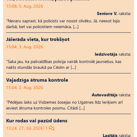
15:08, 5. Aug, 2026
Seniore V.
raksta:
“Nevaru saprast, kā policists var nosist cilvēku. Jā, neesot bijis
darbā, bet vai policistiem neiemāca, […]
Jāierāda vieta, kur trokšņot
15:04, 3. Aug, 2026
Iedzīvotāja
raksta:
“Saka jau, ka pašvaldības policija vairāk kontrolē jauniešus, kas
nakts stundās braukā pa Cēsīm ar […]
Vajadzīga ātruma kontrole
15:04, 2. Aug, 2026
Autovadītājs
raksta:
“Pēdējais laiks uz Vid­ze­mes šosejas no Līgatnes līdz Ieriķiem arī
ieviest ātruma kontroles posmu. Citādi […]
Kur rodas vai pazūd ūdens
13:24, 27. Jūl, 2026
1
Lasītājs
raksta: