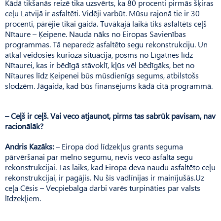
Kādā tikšanās reizē tika uzsvērts, ka 80 procenti pirmās šķiras
ceļu Latvijā ir asfaltēti. Vidēji varbūt. Mūsu rajonā tie ir 30
procenti, pārējie tikai gaida. Tuvākajā laikā tiks asfaltēts ceļš
Nītaure – Ķeipene. Nauda nāks no Eiropas Savienības
programmas. Tā neparedz asfaltēto segu rekonstrukciju. Un
atkal veidosies kurioza situācija, posms no Līgatnes līdz
Nītaurei, kas ir bēdīgā stāvoklī, kļūs vēl bēdīgāks, bet no
Nītaures līdz Ķeipenei būs mūsdienīgs segums, atbilstošs
slodzēm. Jāgaida, kad būs finansējums kādā citā programmā.
– Ceļš ir ceļš. Vai veco atjaunot, pirms tas sabrūk pavisam, nav
racionālāk?
Andris Kazāks:
– Eiropa dod līdzekļus grants seguma
pārvēršanai par melno segumu, nevis veco asfalta segu
rekonstrukcijai. Tas laiks, kad Eiropa deva naudu asfaltēto ceļu
rekonstrukcijai, ir pagājis. Nu šīs vadlīnijas ir mainījušās.Uz
ceļa Cēsis – Vecpiebalga darbi varēs turpināties par valsts
līdzekļiem.