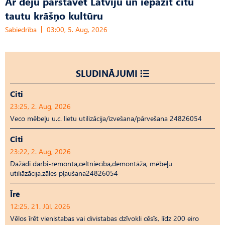
Ar deju pārstāvēt Latviju un iepazīt citu
tautu krāšņo kultūru
Sabiedrība
03:00, 5. Aug, 2026
SLUDINĀJUMI
Citi
23:25, 2. Aug, 2026
Veco mēbeļu u.c. lietu utilizācija/izvešana/pārvešana 24826054
Citi
23:22, 2. Aug, 2026
Dažādi darbi-remonta,celtniecība,demontāža, mēbeļu
utiliāzācija,zāles pļaušana24826054
Īrē
12:25, 21. Jūl, 2026
Vēlos īrēt vienistabas vai divistabas dzīvokli cēsīs, līdz 200 eiro