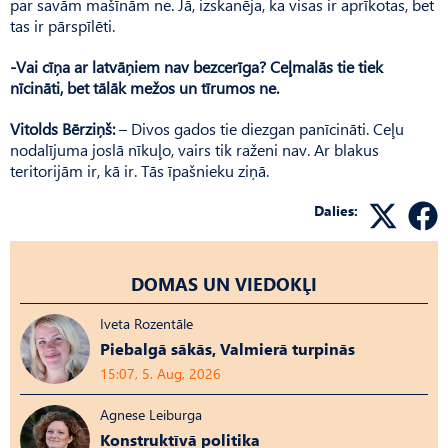
par savām mašīnām ne. Jā, izskanēja, ka visas ir aprīkotas, bet
tas ir pārspīlēti.
-Vai cīņa ar latvāņiem nav bezcerīga? Ceļmalās tie tiek
nīcināti, bet tālāk mežos un tīrumos ne.
Vitolds Bērziņš:
– Divos gados tie diezgan panīcināti. Ceļu
nodalījuma joslā nīkuļo, vairs tik raženi nav. Ar blakus
teritorijām ir, kā ir. Tās īpašnieku ziņā.
Dalies:
DOMAS UN VIEDOKĻI
Iveta Rozentāle
Piebalgā sākās, Valmierā turpinās
15:07, 5. Aug, 2026
Agnese Leiburga
Konstruktīvā politika