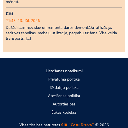
mēnesī.
Citi
21:43, 13. Jūl, 2026
Dažādi saimnieciskie un remonta darbi, demontāža-utilizācija,
sadzīves tehnikas, mēbeļu utilizācija, pagrabu tīrīšana. Visa veida
transports. […]
Lietošanas noteikumi
Privātuma politika
Sīkdatņu politika
Atcelšanas politika
Autortiesības
Ētikas kodekss
Visas tiesības paturētas
SIA "Cēsu Druva"
© 2026