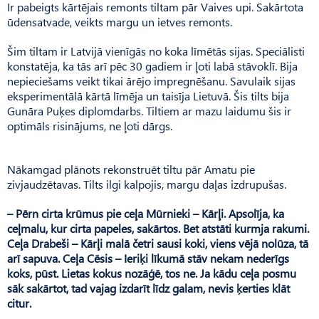
Ir pabeigts kārtējais remonts tiltam pār Vaives upi. Sakārtota
ūdensatvade, veikts margu un ietves remonts.
Šim tiltam ir Latvijā vienīgās no koka līmētās sijas. Speciālisti
konstatēja, ka tās arī pēc 30 gadiem ir ļoti labā stāvoklī. Bija
nepieciešams veikt tikai ārējo impregnēšanu. Savulaik sijas
eksperimentālā kārtā līmēja un taisīja Lietuvā. Šis tilts bija
Gunāra Puķes diplomdarbs. Tiltiem ar mazu laidumu šis ir
optimāls risinājums, ne ļoti dārgs.
Nākamgad plānots rekonstruēt tiltu pār Amatu pie
zivjaudzētavas. Tilts ilgi kalpojis, margu daļas izdrupušas.
– Pērn cirta krūmus pie ceļa Mūrnieki – Kārļi. Apsolīja, ka
ceļmalu, kur cirta papeles, sakārtos. Bet atstāti kurmja rakumi.
Ceļa Drabeši – Kārļi malā četri sausi koki, viens vējā nolūza, tā
arī sapuva. Ceļa Cēsis – Ieriķi līkumā stāv nekam nederīgs
koks, pūst. Lietas kokus nozāģē, tos ne. Ja kādu ceļa posmu
sāk sakārtot, tad vajag izdarīt līdz galam, nevis ķerties klāt
citur.