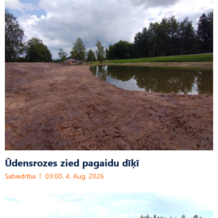
Ūdensrozes zied pagaidu dīķī
Sabiedrība
03:00, 4. Aug, 2026