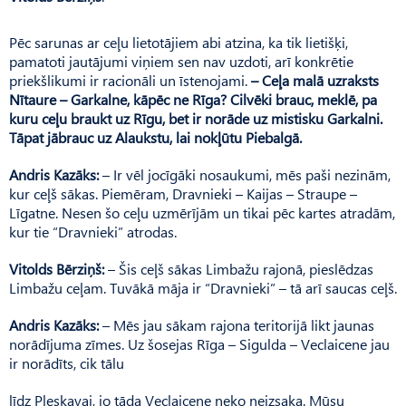
Pēc sarunas ar ceļu lietotājiem abi atzina, ka tik lietišķi,
pamatoti jautājumi viņiem sen nav uzdoti, arī konkrētie
priekšlikumi ir racionāli un īstenojami.
– Ceļa malā uzraksts
Nītaure – Garkalne, kāpēc ne Rīga? Cilvēki brauc, meklē, pa
kuru ceļu braukt uz Rīgu, bet ir norāde uz mistisku Garkalni.
Tāpat jābrauc uz Alaukstu, lai nokļūtu Piebalgā.
Andris Kazāks:
– Ir vēl jocīgāki nosaukumi, mēs paši nezinām,
kur ceļš sākas. Piemēram, Dravnieki – Kaijas – Straupe –
Līgatne. Nesen šo ceļu uzmērījām un tikai pēc kartes atradām,
kur tie “Dravnieki” atrodas.
Vitolds Bērziņš:
– Šis ceļš sākas Limbažu rajonā, pieslēdzas
Limbažu ceļam. Tuvākā māja ir “Dravnieki” – tā arī saucas ceļš.
Andris Kazāks:
– Mēs jau sākam rajona teritorijā likt jaunas
norādījuma zīmes. Uz šosejas Rīga – Sigulda – Veclaicene jau
ir norādīts, cik tālu
līdz Pleskavai, jo tāda Veclaicene neko neizsaka. Mūsu