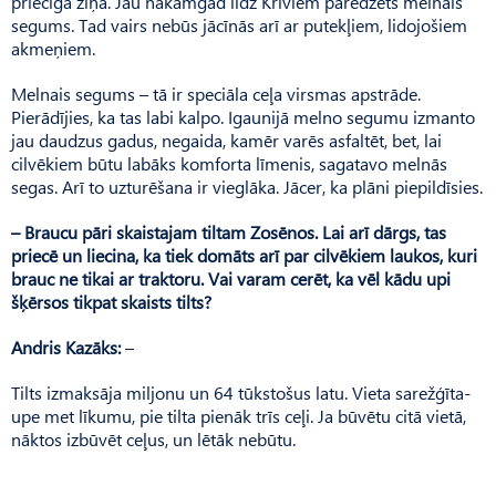
priecīga ziņa. Jau nākamgad līdz Krīviem paredzēts melnais
segums. Tad vairs nebūs jācīnās arī ar putekļiem, lidojošiem
akmeņiem.
Melnais segums – tā ir speciāla ceļa virsmas apstrāde.
Pierādījies, ka tas labi kalpo. Igaunijā melno segumu izmanto
jau daudzus gadus, negaida, kamēr varēs asfaltēt, bet, lai
cilvēkiem būtu labāks komforta līmenis, sagatavo melnās
segas. Arī to uzturēšana ir vieglāka. Jācer, ka plāni piepildīsies.
– Braucu pāri skaistajam tiltam Zosēnos. Lai arī dārgs, tas
priecē un liecina, ka tiek domāts arī par cilvēkiem laukos, kuri
brauc ne tikai ar traktoru. Vai varam cerēt, ka vēl kādu upi
šķērsos tikpat skaists tilts?
Andris Kazāks:
–
Tilts izmaksāja miljonu un 64 tūkstošus latu. Vieta sarežģīta-
upe met līkumu, pie tilta pienāk trīs ceļi. Ja būvētu citā vietā,
nāktos izbūvēt ceļus, un lētāk nebūtu.