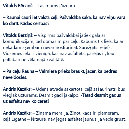
Vitolds Bērziņš:
– Tas mums jāizdara.
– Raunai cauri iet valsts ceļi. Pašvaldībā saka, ka nav viņu varā
ko darīt. Kādas cerības?
Vitolds Bērziņš:
– Vispirms pašvaldībai jātiek galā ar
komunikācijām, tad domāsim par ceļu. Kāpums tik liels, ka ar
nekādām šķembām nevar nostiprināt. Sarežģīts reljefs.
Vidzemes iela ir vienīgā, kas nav asfaltēta, pārējās ir, kaut
patlaban ne vēlamajā kvalitātē.
– Pa ceļu Rauna – Valmiera prieks braukt, jācer, ka bedres
neveidosies.
Andris Kazāks:
– Ūdens atvade sakārtota, ceļš sašaurināts, būs
vieglāk uzturams. Desmit gadi jākalpo.
-Tātad desmit gadus
uz asfaltu nav ko cerēt?
Andris Kazāks:
– Zināmā mērā, jā. Zinot, kāds ir, piemēram,
ceļš Līgatne – Nītaure, nav jēgas asfaltēt jaunus, ja vecie grūst.