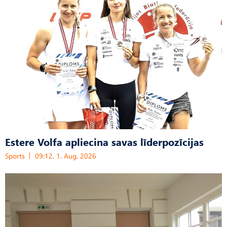
Estere Volfa apliecina savas līderpozīcijas
Sports
09:12, 1. Aug, 2026