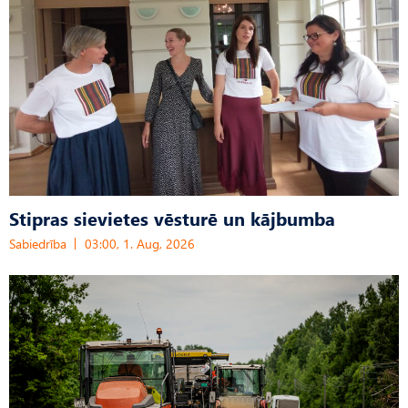
Stipras sievietes vēsturē un kājbumba
Sabiedrība
03:00, 1. Aug, 2026