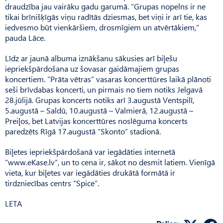
draudzība jau vairāku gadu garumā. “Grupas nopelns ir ne
tikai brīnišķīgās viņu radītās dziesmas, bet viņi ir arī tie, kas
iedvesmo būt vienkāršiem, drosmīgiem un atvērtākiem,”
pauda Lāce.
Līdz ar jaunā albuma iznākšanu sākusies arī biļešu
iepriekšpārdošana uz šovasar gaidāmajiem grupas
koncertiem. “Prāta vētras” vasaras koncerttūres laikā plānoti
seši brīvdabas koncerti, un pirmais no tiem notiks Jelgavā
28.jūlijā. Grupas koncerts notiks arī 3.augustā Ventspilī,
5.augustā – Saldū, 10.augustā – Valmierā, 12.augustā –
Preiļos, bet Latvijas koncerttūres noslēguma koncerts
paredzēts Rīgā 17.augustā “Skonto” stadionā.
Biļetes iepriekšpārdošanā var iegādāties internetā
“www.eKase.lv”, un to cena ir, sākot no desmit latiem. Vienīgā
vieta, kur biļetes var iegādāties drukātā formātā ir
tirdzniecības centrs “Spice”.
LETA