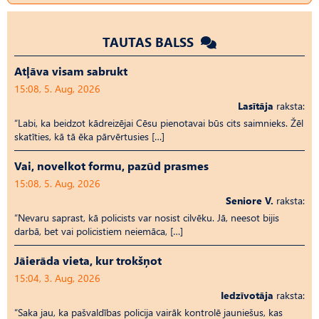
TAUTAS BALSS
Atļāva visam sabrukt
15:08, 5. Aug, 2026
Lasītāja
raksta:
“Labi, ka beidzot kādreizējai Cēsu pienotavai būs cits saimnieks. Žēl
skatīties, kā tā ēka pārvērtusies […]
Vai, novelkot formu, pazūd prasmes
15:08, 5. Aug, 2026
Seniore V.
raksta:
“Nevaru saprast, kā policists var nosist cilvēku. Jā, neesot bijis
darbā, bet vai policistiem neiemāca, […]
Jāierāda vieta, kur trokšņot
15:04, 3. Aug, 2026
Iedzīvotāja
raksta:
“Saka jau, ka pašvaldības policija vairāk kontrolē jauniešus, kas