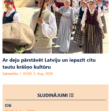
Ar deju pārstāvēt Latviju un iepazīt citu
tautu krāšņo kultūru
Sabiedrība
03:00, 5. Aug, 2026
SLUDINĀJUMI
Citi