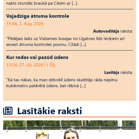
nakts stundās braukā pa Cēsīm ar […]
Vajadzīga ātruma kontrole
15:04, 2. Aug, 2026
Autovadītājs
raksta:
“Pēdējais laiks uz Vid­ze­mes šosejas no Līgatnes līdz Ieriķiem arī
ieviest ātruma kontroles posmu. Citādi […]
Kur rodas vai pazūd ūdens
13:24, 27. Jūl, 2026
1
Lasītājs
raksta:
“Kā tas nākas, ka man dzīvoklī ūdens skaitītājs rāda nepilnu
kubikmetru patērētā ūdens, bet rēķinā […]
Lasītākie raksti