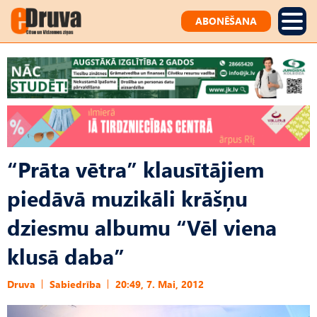
ABONĒŠANA
“Prāta vētra” klausītājiem
piedāvā muzikāli krāšņu
dziesmu albumu “Vēl viena
klusā daba”
Druva
Sabiedrība
20:49, 7. Mai, 2012