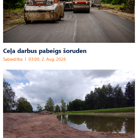
Ceļa darbus pabeigs šoruden
Sabiedrība
03:00, 2. Aug, 2026