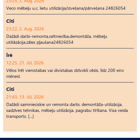
23:25, 2. Aug, 2026
Veco mēbeļu u.c. lietu utilizācija/izvešana/pārvešana 24826054
Citi
23:22, 2. Aug, 2026
Dažādi darbi-remonta,celtniecība,demontāža, mēbeļu
utiliāzācija,zāles pļaušana24826054
Īrē
12:25, 21. Jūl, 2026
Vēlos īrēt vienistabas vai divistabas dzīvokli cēsīs, līdz 200 eiro
mēnesī.
Citi
21:43, 13. Jūl, 2026
Dažādi saimnieciskie un remonta darbi, demontāža-utilizācija,
sadzīves tehnikas, mēbeļu utilizācija, pagrabu tīrīšana. Visa veida
transports. […]