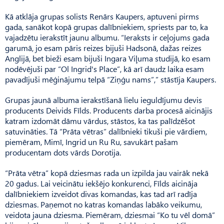
Kā atklāja grupas solists Renārs Kaupers, aptuveni pirms
gada, sanākot kopā grupas dalībniekiem, spriests par to, ka
vajadzētu ierakstīt jaunu albumu. “Ieraksts ir ceļojums gada
garumā, jo esam pāris reizes bijuši Hadsonā, dažas reizes
Anglijā, bet bieži esam bijuši Ingara Viļuma studijā, ko esam
nodēvējuši par “Ol Ingrid's Place”, kā arī daudz laika esam
pavadījuši mēģinājumu telpā “Ziņģu nams”,” stāstīja Kaupers.
Grupas jaunā albuma ierakstīšanā lielu ieguldījumu devis
producents Deivids Fīlds. Producents darba procesā aicinājis
katram izdomāt dāmu vārdus, stāstos, ka tas palīdzēšot
satuvināties. Tā “Prāta vētras” dalībnieki tikuši pie vārdiem,
piemēram, Mimī, Ingrid un Ru Ru, savukārt pašam
producentam dots vārds Dorotija.
“Prāta vētra” kopā dziesmas rada un izpilda jau vairāk nekā
20 gadus. Lai veicinātu iekšējo konkurenci, Fīlds aicināja
dalībniekiem izveidot divas komandas, kas tad arī radīja
dziesmas. Paņemot no katras komandas labāko veikumu,
veidota jauna dziesma. Piemēram, dziesmai “Ko tu vēl domā”