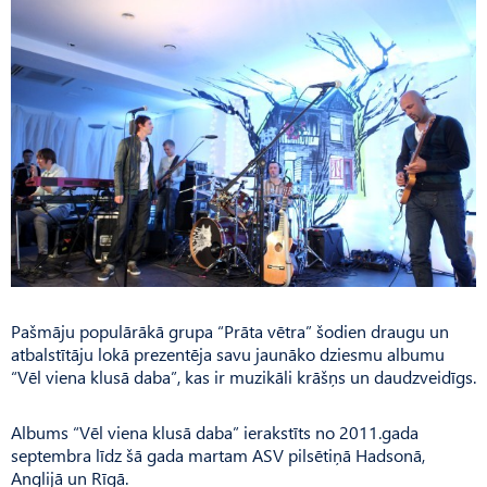
Pašmāju populārākā grupa “Prāta vētra” šodien draugu un
atbalstītāju lokā prezentēja savu jaunāko dziesmu albumu
“Vēl viena klusā daba”, kas ir muzikāli krāšņs un daudzveidīgs.
Albums “Vēl viena klusā daba” ierakstīts no 2011.gada
septembra līdz šā gada martam ASV pilsētiņā Hadsonā,
Anglijā un Rīgā.