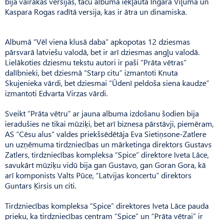
bija vairākas versijas, taču albumā iekļauta Ingara Viļuma un
Kaspara Rogas radītā versija, kas ir ātra un dinamiska.
Albumā “Vēl viena klusā daba” apkopotas 12 dziesmas
pārsvarā latviešu valodā, bet ir arī dziesmas angļu valodā.
Lielākoties dziesmu tekstu autori ir paši “Prāta vētras”
dalībnieki, bet dziesmā “Starp citu” izmantoti Knuta
Skujenieka vārdi, bet dziesmai “Ūdenī peldoša siena kaudze”
izmantoti Edvarta Virzas vārdi.
Sveikt “Prāta vētru” ar jauna albuma izdošanu šodien bija
ieradušies ne tikai mūziķi, bet arī biznesa pārstāvji, piemēram,
AS “Cēsu alus” valdes priekšsēdētāja Eva Sietiņsone-Zatlere
un uzņēmuma tirdzniecības un mārketinga direktors Gustavs
Zatlers, tirdzniecības kompleksa “Spice” direktore Iveta Lāce,
savukārt mūziķu vidū bija gan Gustavo, gan Goran Gora, kā
arī komponists Valts Pūce, “Latvijas koncertu” direktors
Guntars Ķirsis un citi.
Tirdzniecības kompleksa “Spice” direktores Iveta Lāce pauda
prieku, ka tirdzniecības centram “Spice” un “Prāta vētrai” ir