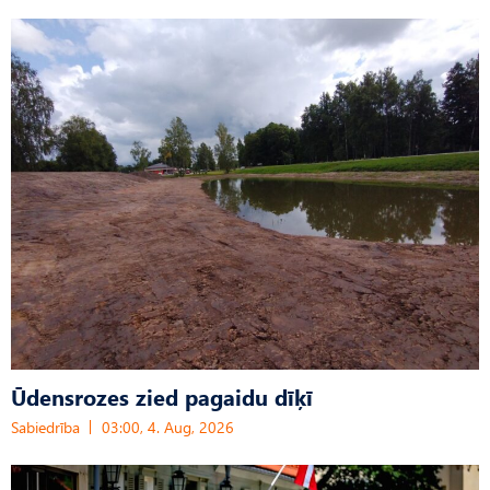
Ūdensrozes zied pagaidu dīķī
Sabiedrība
03:00, 4. Aug, 2026