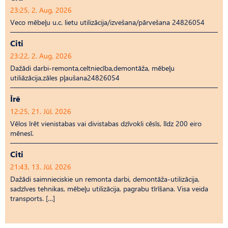
23:25, 2. Aug, 2026
Veco mēbeļu u.c. lietu utilizācija/izvešana/pārvešana 24826054
Citi
23:22, 2. Aug, 2026
Dažādi darbi-remonta,celtniecība,demontāža, mēbeļu
utiliāzācija,zāles pļaušana24826054
Īrē
12:25, 21. Jūl, 2026
Vēlos īrēt vienistabas vai divistabas dzīvokli cēsīs, līdz 200 eiro
mēnesī.
Citi
21:43, 13. Jūl, 2026
Dažādi saimnieciskie un remonta darbi, demontāža-utilizācija,
sadzīves tehnikas, mēbeļu utilizācija, pagrabu tīrīšana. Visa veida
transports. […]