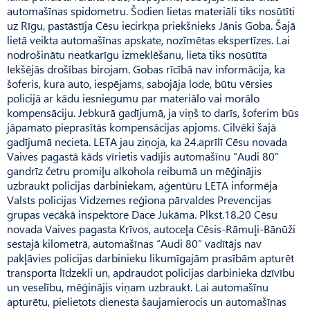
automašīnas spidometru. Šodien lietas materiāli tiks nosūtīti
uz Rīgu, pastāstīja Cēsu iecirkņa priekšnieks Jānis Goba. Šajā
lietā veikta automašīnas apskate, nozīmētas ekspertīzes. Lai
nodrošinātu neatkarīgu izmeklēšanu, lieta tiks nosūtīta
Iekšējās drošības birojam. Gobas rīcībā nav informācija, ka
šoferis, kura auto, iespējams, sabojāja lode, būtu vērsies
policijā ar kādu iesniegumu par materiālo vai morālo
kompensāciju. Jebkurā gadījumā, ja viņš to darīs, šoferim būs
jāpamato pieprasītās kompensācijas apjoms. Cilvēki šajā
gadījumā necieta. LETA jau ziņoja, ka 24.aprīlī Cēsu novada
Vaives pagastā kāds vīrietis vadījis automašīnu “Audi 80”
gandrīz četru promiļu alkohola reibumā un mēģinājis
uzbraukt policijas darbiniekam, aģentūru LETA informēja
Valsts policijas Vidzemes reģiona pārvaldes Prevencijas
grupas vecākā inspektore Dace Jukāma. Plkst.18.20 Cēsu
novada Vaives pagasta Krīvos, autoceļa Cēsis-Rāmuļi-Bānūži
sestajā kilometrā, automašīnas “Audi 80” vadītājs nav
pakļāvies policijas darbinieku likumīgajām prasībām apturēt
transporta līdzekli un, apdraudot policijas darbinieka dzīvību
un veselību, mēģinājis viņam uzbraukt. Lai automašīnu
apturētu, pielietots dienesta šaujamierocis un automašīnas