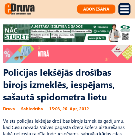
ABONĒŠANA
Policijas Iekšējās drošības
birojs izmeklēs, iespējams,
sašautā spidometra lietu
Druva
Sabiedrība
15:03, 26. Apr, 2012
Valsts policijas Iekšējās drošības birojs izmeklēs gadījumu,
kad Cēsu novada Vaives pagastā dzērājšofera aizturēšanas
laikā policista raidīta lode, iespējams, sabojāja kādas citas