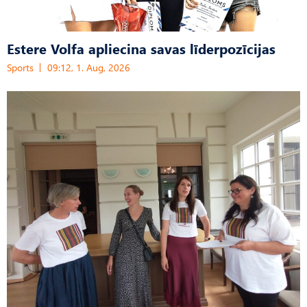
Estere Volfa apliecina savas līderpozīcijas
Sports
09:12, 1. Aug, 2026