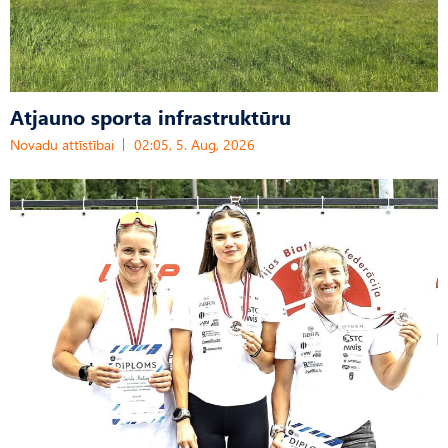
Atjauno sporta infrastruktūru
Novadu attīstībai
02:05, 5. Aug, 2026