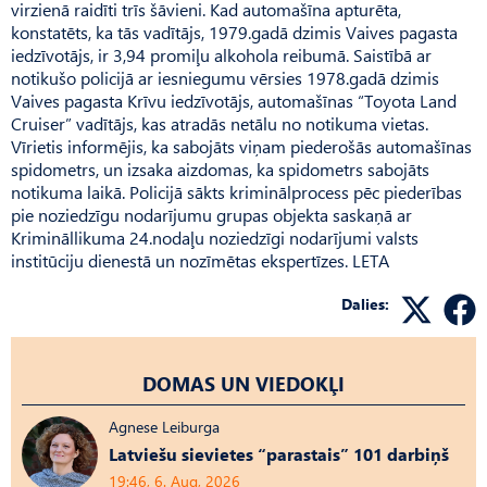
virzienā raidīti trīs šāvieni. Kad automašīna apturēta,
konstatēts, ka tās vadītājs, 1979.gadā dzimis Vaives pagasta
iedzīvotājs, ir 3,94 promiļu alkohola reibumā. Saistībā ar
notikušo policijā ar iesniegumu vērsies 1978.gadā dzimis
Vaives pagasta Krīvu iedzīvotājs, automašīnas “Toyota Land
Cruiser” vadītājs, kas atradās netālu no notikuma vietas.
Vīrietis informējis, ka sabojāts viņam piederošās automašīnas
spidometrs, un izsaka aizdomas, ka spidometrs sabojāts
notikuma laikā. Policijā sākts kriminālprocess pēc piederības
pie noziedzīgu nodarījumu grupas objekta saskaņā ar
Krimināllikuma 24.nodaļu noziedzīgi nodarījumi valsts
institūciju dienestā un nozīmētas ekspertīzes. LETA
Dalies:
DOMAS UN VIEDOKĻI
Agnese Leiburga
Latviešu sievietes “parastais” 101 darbiņš
19:46, 6. Aug, 2026