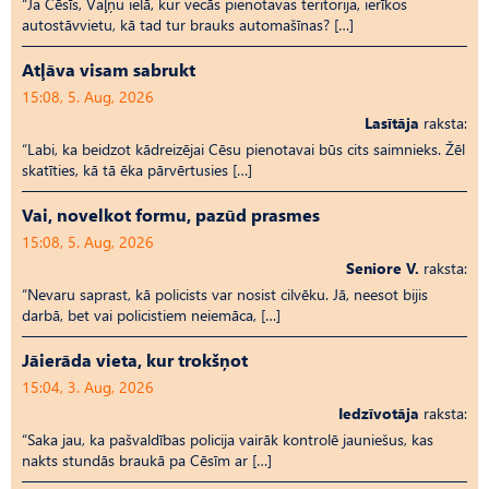
“Ja Cēsīs, Vaļņu ielā, kur vecās pienotavas teritorija, ierīkos
autostāvvietu, kā tad tur brauks automašīnas? […]
Atļāva visam sabrukt
15:08, 5. Aug, 2026
Lasītāja
raksta:
“Labi, ka beidzot kādreizējai Cēsu pienotavai būs cits saimnieks. Žēl
skatīties, kā tā ēka pārvērtusies […]
Vai, novelkot formu, pazūd prasmes
15:08, 5. Aug, 2026
Seniore V.
raksta:
“Nevaru saprast, kā policists var nosist cilvēku. Jā, neesot bijis
darbā, bet vai policistiem neiemāca, […]
Jāierāda vieta, kur trokšņot
15:04, 3. Aug, 2026
Iedzīvotāja
raksta:
“Saka jau, ka pašvaldības policija vairāk kontrolē jauniešus, kas
nakts stundās braukā pa Cēsīm ar […]