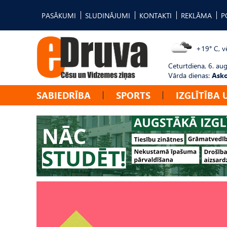
PASĀKUMI
SLUDINĀJUMI
KONTAKTI
REKLĀMA
P
+19° C, vē
Ceturtdiena, 6. au
Vārda dienas:
Asko
SABIEDRĪBA
SPORTS
IZGLĪTĪBA 