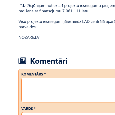
Līdz 26.jūnijam notiek arī projektu iesniegumu pieņ
radīšana ar finansējumu 7 061 111 latu.
Visu projektu iesniegumi jāiesniedz LAD centrālā apar
pārvaldēs.
NOZARE.LV
Komentāri
KOMENTĀRS *
VĀRDS *