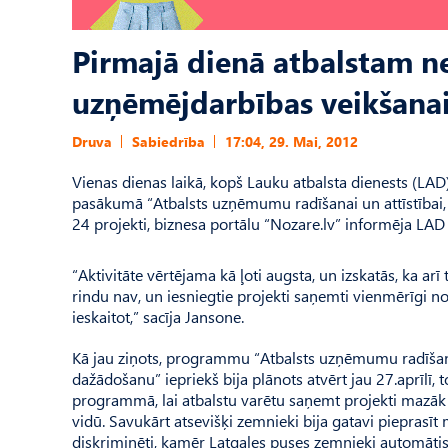
Pirmajā dienā atbalstam n
uzņēmējdarbības veikšanai 
Druva
Sabiedrība
17:04, 29. Mai, 2012
Vienas dienas laikā, kopš Lauku atbalsta dienests (LA
pasākumā “Atbalsts uzņēmumu radīšanai un attīstībai, i
24 projekti, biznesa portālu “Nozare.lv” informēja LAD
“Aktivitāte vērtējama kā ļoti augsta, un izskatās, ka arī
rindu nav, un iesniegtie projekti saņemti vienmērīgi 
ieskaitot,” sacīja Jansone.
Kā jau ziņots, programmu “Atbalsts uzņēmumu radīšanai 
dažādošanu” iepriekš bija plānots atvērt jau 27.aprīl
programmā, lai atbalstu varētu saņemt projekti mazāk
vidū. Savukārt atsevišķi zemnieki bija gatavi pieprasīt 
diskriminēti, kamēr Latgales puses zemnieki automātisk