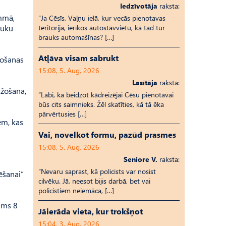
Iedzīvotāja
raksta:
ammā,
“Ja Cēsīs, Vaļņu ielā, kur vecās pienotavas
auku
teritorija, ierīkos autostāvvietu, kā tad tur
brauks automašīnas? […]
Atļāva visam sabrukt
nošanas
15:08, 5. Aug, 2026
Lasītāja
raksta:
ažošana,
“Labi, ka beidzot kādreizējai Cēsu pienotavai
būs cits saimnieks. Žēl skatīties, kā tā ēka
pārvērtusies […]
em, kas
Vai, novelkot formu, pazūd prasmes
15:08, 5. Aug, 2026
Seniore V.
raksta:
“Nevaru saprast, kā policists var nosist
ēšanai”
cilvēku. Jā, neesot bijis darbā, bet vai
policistiem neiemāca, […]
ums 8
Jāierāda vieta, kur trokšņot
15:04, 3. Aug, 2026