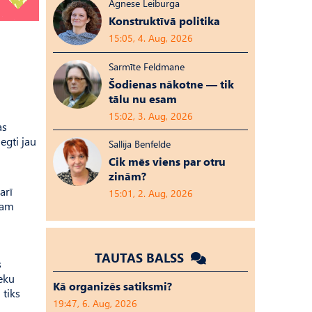
Agnese Leiburga
Konstruktīvā politika
15:05, 4. Aug, 2026
Sarmīte Feldmane
Šodienas nākotne — tik
tālu nu esam
15:02, 3. Aug, 2026
as
egti jau
Sallija Benfelde
Cik mēs viens par otru
zinām?
arī
15:01, 2. Aug, 2026
jam
TAUTAS BALSS
s
eku
Kā organizēs satiksmi?
 tiks
19:47, 6. Aug, 2026