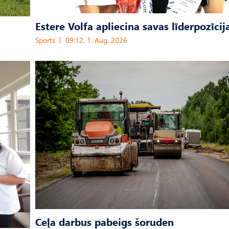
Estere Volfa apliecina savas līderpozīcij
Sports
09:12, 1. Aug, 2026
Ceļa darbus pabeigs šoruden