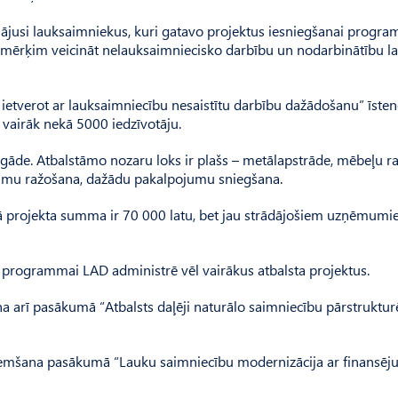
jusi lauksaimniekus, kuri gatavo projektus iesniegšanai progr
lsta mērķim veicināt nelauksaimniecisko darbību un nodarbinātību l
ietverot ar lauksaimniecību nesaistītu darbību dažādošanu” īste
 ir vairāk nekā 5000 iedzīvotāju.
egāde. Atbalstāmo nozaru loks ir plašs – metālapstrāde, mēbeļu r
jumu ražošana, dažādu pakalpojumu sniegšana.
rojekta summa ir 70 000 latu, bet jau strādājošiem uzņēmumi
i programmai LAD administrē vēl vairākus atbalsta projektus.
 arī pasākumā “Atbalsts daļēji naturālo saimniecību pārstruktur
eņemšana pasākumā “Lauku saimniecību modernizācija ar finansēj