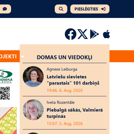
PIESLĒGTIES
OJEKTI
DOMAS UN VIEDOKĻI
Agnese Leiburga
Latviešu sievietes
“parastais” 101 darbiņš
19:46, 6. Aug, 2026
Iveta Rozentāle
Piebalgā sākās, Valmierā
turpinās
15:07, 5. Aug, 2026