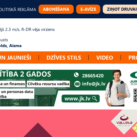
ABONĒŠANA
E-AVĪZE
ZIŅOT DRUVAI
OLITISKĀ REKLĀMA
jš 2.3 m/s, R-DR vēja virziens
gusts
lds, Aisma
UN JAUNIEŠI
DZĪVES STILS
VIDEO
PR