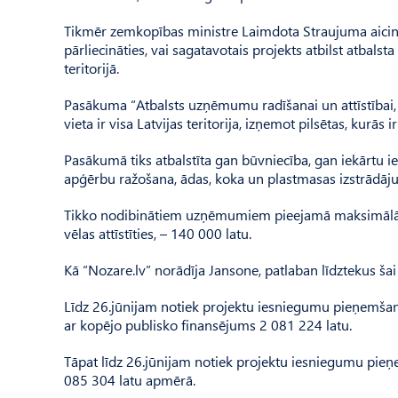
Tikmēr zemkopības ministre Laimdota Straujuma aicinā
pārliecināties, vai sagatavotais projekts atbilst atba
teritorijā.
Pasākuma “Atbalsts uzņēmumu radīšanai un attīstībai, 
vieta ir visa Latvijas teritorija, izņemot pilsētas, kurās
Pasākumā tiks atbalstīta gan būvniecība, gan iekārtu i
apģērbu ražošana, ādas, koka un plastmasas izstrādā
Tikko nodibinātiem uzņēmumiem pieejamā maksimālā p
vēlas attīstīties, – 140 000 latu.
Kā “Nozare.lv” norādīja Jansone, patlaban līdztekus ša
Līdz 26.jūnijam notiek projektu iesniegumu pieņemšana
ar kopējo publisko finansējums 2 081 224 latu.
Tāpat līdz 26.jūnijam notiek projektu iesniegumu pi
085 304 latu apmērā.