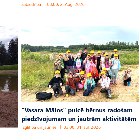
Sabiedrība
03:00, 2. Aug, 2026
“Vasara Mālos” pulcē bērnus radošam
piedzīvojumam un jautrām aktivitātēm
Izglītība un jaunieši
03:00, 31. Jūl, 2026