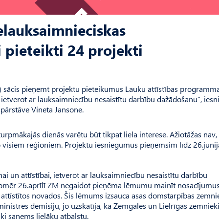
elauksaimnieciskas
pieteikti 24 projekti
D) sācis pieņemt projektu pieteikumus Lauku attīstības programm
etverot ar lauksaimniecību nesaistītu darbību dažādošanu”, iesni
 pārstāve Vineta Jansone.
 turpmākajās dienās varētu būt tikpat liela interese. Ažiotāžas nav, 
no visiem reģioniem. Projektu iesniegumus pieņemsim līdz 26.jūni
un attīstībai, ietverot ar lauksaimniecību nesaistītu darbību
ī, tomēr 26.aprīlī ZM negaidot pieņēma lēmumu mainīt nosacījumu
 attīstītos novados. Šis lēmums izsauca asas domstarpības zemni
ministres demisiju, jo uzskatīja, ka Zemgales un Lielrīgas zemnieki
i saņems lielāku atbalstu.