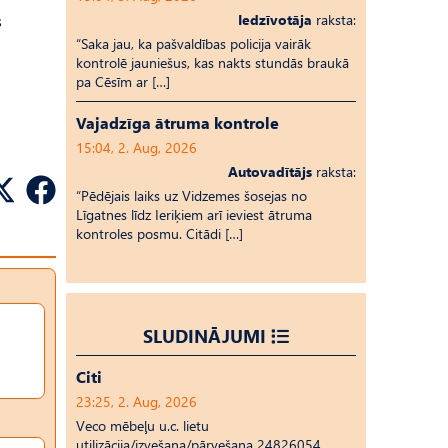
s
Iedzīvotāja
raksta:
“Saka jau, ka pašvaldības policija vairāk
kontrolē jauniešus, kas nakts stundās braukā
pa Cēsīm ar […]
Vajadzīga ātruma kontrole
15:04, 2. Aug, 2026
Autovadītājs
raksta:
“Pēdējais laiks uz Vid­ze­mes šosejas no
Līgatnes līdz Ieriķiem arī ieviest ātruma
kontroles posmu. Citādi […]
SLUDINĀJUMI
Citi
23:25, 2. Aug, 2026
Veco mēbeļu u.c. lietu
utilizācija/izvešana/pārvešana 24826054