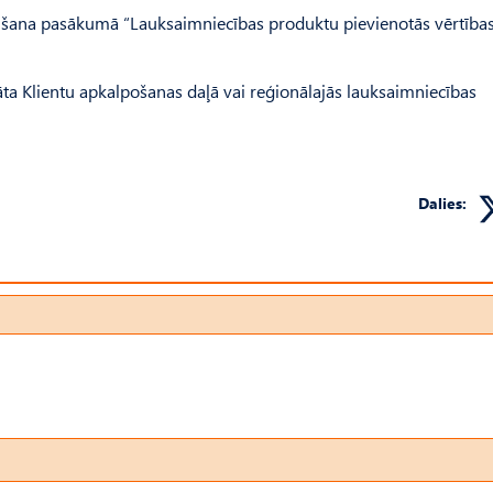
emšana pasākumā “Lauksaimniecības produktu pievienotās vērtība
āta Klientu apkalpošanas daļā vai reģionālajās lauksaimniecības
Dalies: