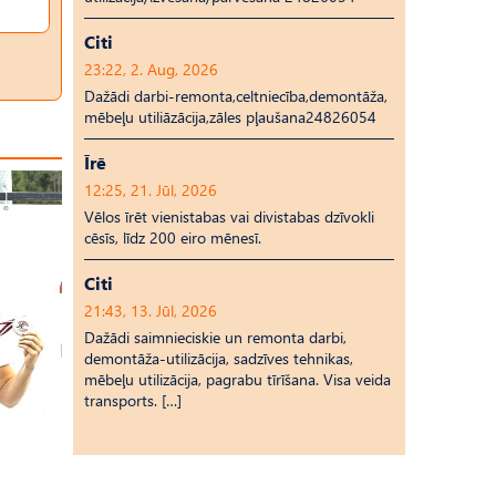
Citi
23:22, 2. Aug, 2026
Dažādi darbi-remonta,celtniecība,demontāža,
mēbeļu utiliāzācija,zāles pļaušana24826054
Īrē
12:25, 21. Jūl, 2026
Vēlos īrēt vienistabas vai divistabas dzīvokli
cēsīs, līdz 200 eiro mēnesī.
Citi
21:43, 13. Jūl, 2026
Dažādi saimnieciskie un remonta darbi,
demontāža-utilizācija, sadzīves tehnikas,
mēbeļu utilizācija, pagrabu tīrīšana. Visa veida
transports. […]