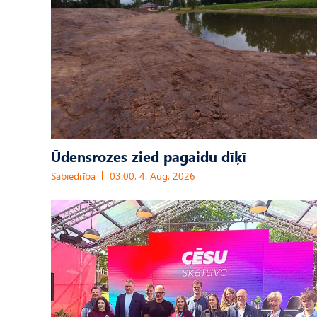
Ūdensrozes zied pagaidu dīķī
Sabiedrība
03:00, 4. Aug, 2026