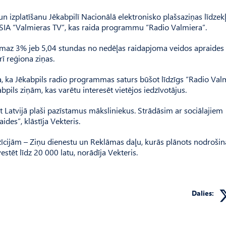
 izplatīšanu Jēkabpilī Nacionālā elektronisko plašsaziņas līdzek
 SIA “Valmieras TV”, kas raida programmu “Radio Valmiera”.
maz 3% jeb 5,04 stundas no nedēļas raidapjoma veidos apraides
rī reģiona ziņas.
a, ka Jēkabpils radio programmas saturs būšot līdzīgs “Radio Valm
pils ziņām, kas varētu interesēt vietējos iedzīvotājus.
ot Latvijā plaši pazīstamus māksliniekus. Strādāsim ar sociālajiem
des”, klāstīja Vekteris.
zīcijām – Ziņu dienestu un Reklāmas daļu, kurās plānots nodrošin
stēt līdz 20 000 latu, norādīja Vekteris.
Dalies: