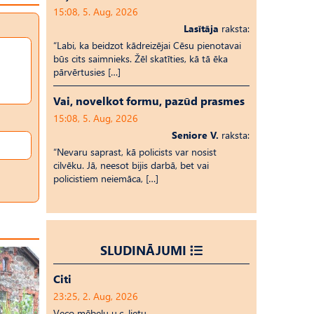
15:08, 5. Aug, 2026
Lasītāja
raksta:
“Labi, ka beidzot kādreizējai Cēsu pienotavai
būs cits saimnieks. Žēl skatīties, kā tā ēka
pārvērtusies […]
Vai, novelkot formu, pazūd prasmes
15:08, 5. Aug, 2026
Seniore V.
raksta:
“Nevaru saprast, kā policists var nosist
cilvēku. Jā, neesot bijis darbā, bet vai
policistiem neiemāca, […]
SLUDINĀJUMI
Citi
23:25, 2. Aug, 2026
Veco mēbeļu u.c. lietu