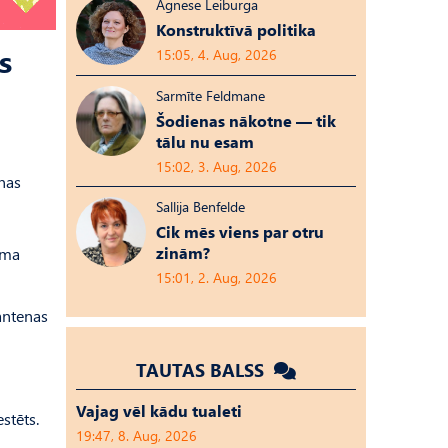
Agnese Leiburga
Konstruktīvā politika
s
15:05, 4. Aug, 2026
Sarmīte Feldmane
Šodienas nākotne — tik
tālu nu esam
15:02, 3. Aug, 2026
nas
Sallija Benfelde
Cik mēs viens par otru
zinām?
uma
15:01, 2. Aug, 2026
 antenas
TAUTAS BALSS
Vajag vēl kādu tualeti
stēts.
19:47, 8. Aug, 2026