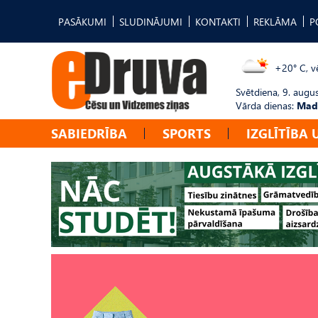
PASĀKUMI
SLUDINĀJUMI
KONTAKTI
REKLĀMA
P
+20° C, vē
Svētdiena, 9. augu
Vārda dienas:
Mad
SABIEDRĪBA
SPORTS
IZGLĪTĪBA 