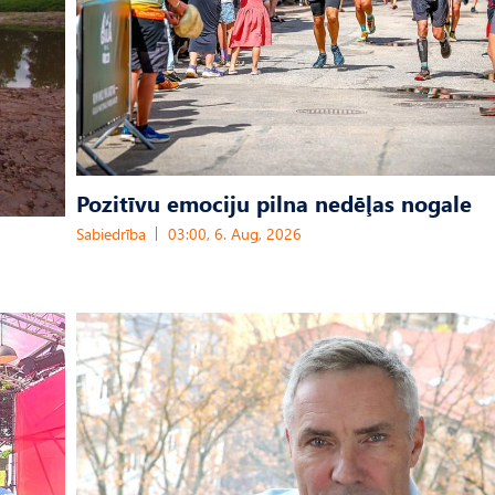
Pozitīvu emociju pilna nedēļas nogale
Sabiedrība
03:00, 6. Aug, 2026