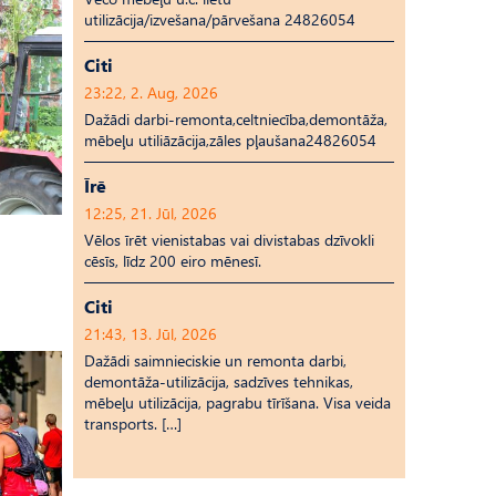
utilizācija/izvešana/pārvešana 24826054
Citi
23:22, 2. Aug, 2026
Dažādi darbi-remonta,celtniecība,demontāža,
mēbeļu utiliāzācija,zāles pļaušana24826054
Īrē
12:25, 21. Jūl, 2026
Vēlos īrēt vienistabas vai divistabas dzīvokli
cēsīs, līdz 200 eiro mēnesī.
Citi
21:43, 13. Jūl, 2026
Dažādi saimnieciskie un remonta darbi,
demontāža-utilizācija, sadzīves tehnikas,
mēbeļu utilizācija, pagrabu tīrīšana. Visa veida
transports. […]