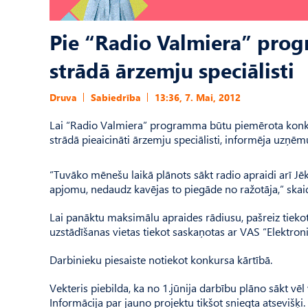
Pie “Radio Valmiera” pro
strādā ārzemju speciālisti
Druva
Sabiedrība
13:36, 7. Mai, 2012
Lai “Radio Valmiera” programma būtu piemērota konkr
strādā pieaicināti ārzemju speciālisti, informēja uzņē
“Tuvāko mēnešu laikā plānots sākt radio apraidi arī Jēk
apjomu, nedaudz kavējas to piegāde no ražotāja,” skaid
Lai panāktu maksimālu apraides rādiusu, pašreiz tiekot 
uzstādīšanas vietas tiekot saskaņotas ar VAS “Elektroni
Darbinieku piesaiste notiekot konkursa kārtībā.
Vekteris piebilda, ka no 1.jūnija darbību plāno sākt vēl 
Informācija par jauno projektu tikšot sniegta atsevišķi.