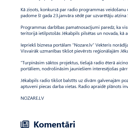
Kā ziņots, konkursā par radio programmas veidošanu un
padome šī gada 23.janvāra sēdē par uzvarētāju atzina
Programmas darbības pamatnosacījumi paredz, ka vis
teritorijā ietilpstošās Jēkabpils pilsētas un novada, kā a
Iepriekš biznesa portālam “Nozare.lv” Vekteris norādīj
Visvairāk uzmanības tikšot pievērsts reģionālajām Jēkab
“Turpināsim sāktos projektus, tiešajā radio ēterā aicin
portāliem, nodrošināsim jauniešiem interesējošas pārrai
Jēkabpils radio tikšot balstīts uz divām galvenajām po
aptuveni piecas darba vietas. Radio apraidē plānots inve
NOZARE.LV
Komentāri