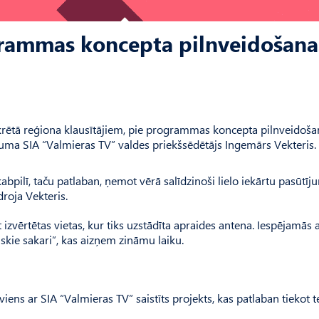
grammas koncepta pilnveidošana
ētā reģiona klausītājiem, pie programmas koncepta pilnveidoša
muma SIA “Valmieras TV” valdes priekšsēdētājs Ingemārs Vekteris.
abpilī, taču patlaban, ņemot vērā salīdzinoši lielo iekārtu pasūtīj
roja Vekteris.
izvērtētas vietas, kur tiks uzstādīta apraides antena. Iespējamās
skie sakari”, kas aizņem zināmu laiku.
viens ar SIA “Valmieras TV” saistīts projekts, kas patlaban tiekot te