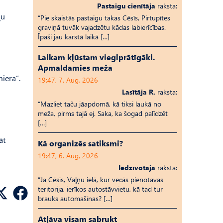
Pastaigu cienītāja
raksta:
ļu
“Pie skaistās pastaigu takas Cēsīs, Pirtupītes
graviņā tuvāk vajadzētu kādas labierīcības.
Īpaši jau karstā laikā […]
Laikam kļūstam vieglprātīgāki.
Apmaldamies mežā
iera”.
19:47, 7. Aug, 2026
Lasītāja R.
raksta:
“Mazliet taču jāapdomā, kā tiksi laukā no
meža, pirms tajā ej. Saka, ka šogad palīdzēt
[…]
āt
Kā organizēs satiksmi?
19:47, 6. Aug, 2026
Iedzīvotāja
raksta:
“Ja Cēsīs, Vaļņu ielā, kur vecās pienotavas
teritorija, ierīkos autostāvvietu, kā tad tur
brauks automašīnas? […]
Atļāva visam sabrukt