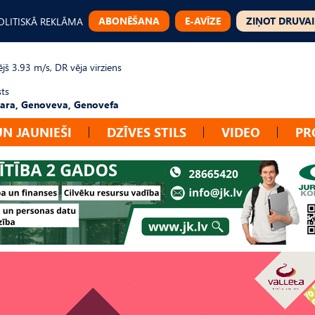
ABONĒŠANA
E-AVĪZE
ZIŅOT DRUVAI
OLITISKĀ REKLĀMA
jš 3.93 m/s, DR vēja virziens
sts
ara, Genoveva, Genovefa
UN JAUNIEŠI
DZĪVES STILS
VIDEO
PR