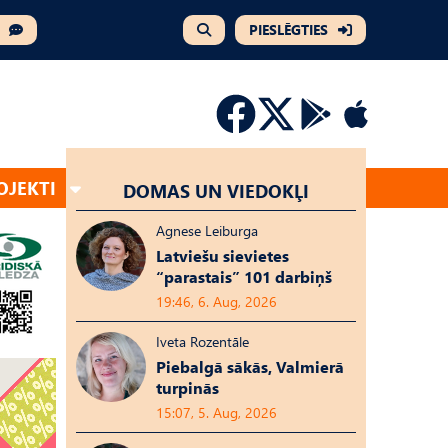
PIESLĒGTIES
OJEKTI
DOMAS UN VIEDOKĻI
Agnese Leiburga
Latviešu sievietes
“parastais” 101 darbiņš
19:46, 6. Aug, 2026
Iveta Rozentāle
Piebalgā sākās, Valmierā
turpinās
15:07, 5. Aug, 2026