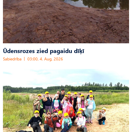
Ūdensrozes zied pagaidu dīķī
Sabiedrība
03:00, 4. Aug, 2026