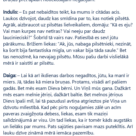
Indulis:
– Es pat nebaidītos teikt, ka mums ir citādas acis.
Laukos dzīvojot, daudz kas smīdina par to, kas notiek pilsētā.
Agrāk, aizbraucot uz pilsētas lielveikaliem, domāju: “Kā es eju?
Vai man kurpes nav netīras? Vai neeju par daudz
laucinieciski?” Šobrīd tā vairs nav. Patiesībā es sevī jūtu
pārākumu. Brīžiem liekas: “Ak, jūs, nabaga pilsētnieki, nezināt,
ka šorīt bija fantastiska migla, un vakar bija tāda saule.” Bet
tas nenozīmē, ka nevajag pilsētu. Mūsu pašu darbi vislielākā
mērā ir saistīti ar pilsētu.
Daiga:
– Lai kā arī ikdienas darbos negadītos, jūtu, ka manī ir
miers. Jā, tādas kā miera bruņas. Protams, visādi arī pašiem
gadās. Bet mēs esam Dieva bērni. Un Viņš mūs gana. Dažkārt
mēs esam melnie jēriņi, dažkārt baltie. Bet melnos jēriņus
Dievs īpaši mīl, lai tā pazudusī avtiņa atgrieztos pie Viņa un
dzīvotu mīlestībā. Kad pēc pirts noguļamies zālē un acīm
paveras zvaigžņota debess, liekas, esam tik maziņi
salīdzinājumā ar visu. Un tad liekas, ka ir tomēr kāds augstāks
un lielāks par mums. Pats sajūties pavisam mazs puteklītis. Arī
lauku dzīve zināmā mērā iemāca pazemību.