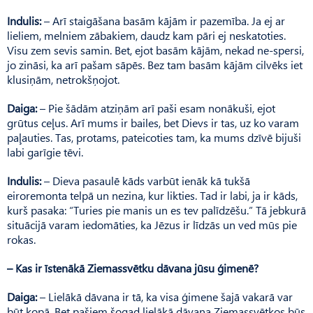
Indulis:
– Arī staigāšana basām kājām ir pazemība. Ja ej ar
lieliem, melniem zābakiem, daudz kam pāri ej neskatoties.
Visu zem sevis samin. Bet, ejot basām kājām, nekad ne-spersi,
jo zināsi, ka arī pašam sāpēs. Bez tam basām kājām cilvēks iet
klusiņām, netrokšņojot.
Daiga:
– Pie šādām atziņām arī paši esam nonākuši, ejot
grūtus ceļus. Arī mums ir bailes, bet Dievs ir tas, uz ko varam
paļauties. Tas, protams, pateicoties tam, ka mums dzīvē bijuši
labi garīgie tēvi.
Indulis:
– Dieva pasaulē kāds varbūt ienāk kā tukšā
eiroremonta telpā un nezina, kur likties. Tad ir labi, ja ir kāds,
kurš pasaka: “Turies pie manis un es tev palīdzēšu.” Tā jebkurā
situācijā varam iedomāties, ka Jēzus ir līdzās un ved mūs pie
rokas.
– Kas ir īstenākā Ziemassvētku dāvana jūsu ģimenē?
Daiga:
– Lielākā dāvana ir tā, ka visa ģimene šajā vakarā var
būt kopā. Bet pašiem šogad lielākā dāvana Ziemassvētkos būs