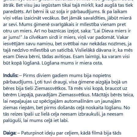
ātrāk. Bet visu jau iegūstam tikai tajā mirklī, kad augšā tas tiek
paredzēts. Arī bērni ik uz soļa ir pārbaudījums. Ik pa laikam
viņi vēlas izaicināt vecākus. Bet jāmāk savaldīties, jābūt mierā
ar sevi. Mums ģimenē svarīgākais ir mīlestība vienam pret
otru un miers. Arī no baznīcas izejot, saka: “Lai Dieva miers ir
ar jums!” Ja cilvēkam sirdī ir miers, viņš var padomāt. Vakar
iesvētījām savu namiņu, bet svētībai nav nekādas nozīmes, ja
tajā nedzīvo mīlestībā un saticībā. Vislielākā dāvana ir, ka mēs
esam Dieva bērni, tādas avitiņas. Esam laimīgi, ka varam visi
būt kopā lūgšanā. Lūgšana mums ir miera osta.
Indulis:
– Pirms diviem gadiem mums bija nopietns
pārbaudījums. Ļoti tuvi draugi, visa ģimene aizgāja bojā un
bēres bija tieši Ziemassvētkos. Tā mēs visi kopā, braucot uz
bērēm Liepājā, pavadījām Ziemassvētkus. Mācītājs bērēs teica,
lai nepaļaujas uz spēcīgajām automašīnām un jaunajām
ziemas riepām, bet pirms došanās ceļā noskaita lūgšanu. No
tās reizes īpaši uz lielā ceļa neesam izbraukuši, ja neesam
palūguši, lai mums ceļā iet labi.
Daiga:
– Paturpinot ideju par ceļiem, kādā filmā bija tāds