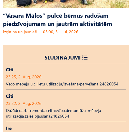
“Vasara Mālos” pulcē bērnus radošam
piedzīvojumam un jautrām aktivitātēm
Izglītība un jaunieši
03:00, 31. Jūl, 2026
SLUDINĀJUMI
Citi
23:25, 2. Aug, 2026
Veco mēbeļu u.c. lietu utilizācija/izvešana/pārvešana 24826054
Citi
23:22, 2. Aug, 2026
Dažādi darbi-remonta,celtniecība,demontāža, mēbeļu
utiliāzācija,zāles pļaušana24826054
Īrē