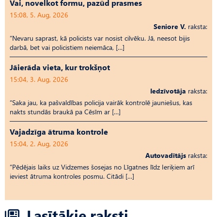
Vai, novelkot formu, pazūd prasmes
15:08, 5. Aug, 2026
Seniore V.
raksta:
“Nevaru saprast, kā policists var nosist cilvēku. Jā, neesot bijis
darbā, bet vai policistiem neiemāca, […]
Jāierāda vieta, kur trokšņot
15:04, 3. Aug, 2026
Iedzīvotāja
raksta:
“Saka jau, ka pašvaldības policija vairāk kontrolē jauniešus, kas
nakts stundās braukā pa Cēsīm ar […]
Vajadzīga ātruma kontrole
15:04, 2. Aug, 2026
Autovadītājs
raksta:
“Pēdējais laiks uz Vid­ze­mes šosejas no Līgatnes līdz Ieriķiem arī
ieviest ātruma kontroles posmu. Citādi […]
Lasītākie raksti