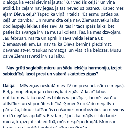
dialogs, ka vecai sieviņai jautā: “Kur ved šis ceļš?” un viņa
atbild, ka ceļam nav jēgas, ja tas neved uz baznīcu. Kāpēc mēs
ejam Dieva ceļu? Tāpēc, ka viņš ir teicis: “Es esmu patiesība,
ceļš un dzīvība.” Un mums cita ceļa nav. Ziemassvētku laiks
dod iespēju ieklausīties sevī. Jā, tas ir tāds īpašs laiks, bet
patiesībā svarīga ir visa mūsu ikdiena. Tas, kā mēs dzīvojam.
Jau februārī, martā un aprīlī ir sava veida iešana uz
Ziemassvētkiem. Lai nav tā, ka Dieva bērniņš piedzimst,
dāvanas atver, traukus nomazgā, un viss it kā beidzas. Mūsu
dzīvē Ziemassvētki ir visu laiku.
– Nav grūti saglabāt mieru un šādu iekšēju harmoniju, izejot
sabiedrībā, lasot presi un vakarā skatoties ziņas?
Daiga:
– Mēs ziņas neskatāmies TV un presi nelasām (smejas).
Bet, ja nopietni, ir jau dienas, kad ziņās rāda arī labus
notikumus. Taču nezāles blakus vajadzīgas, lai mēs varētu
attīstīties un stiprināties ticībā. Ģimenē no šādu negatīvu
pārraižu, filmu skatīšanās cenšamies norobežoties un neviens
no tā nejūtas apdalīts. Bez tam, šķiet, ka mājās ir tik daudz
miera, ka, izejot sabiedrībā, mūs nespēj iedragāt. Mums ir
bruņas pret apkārt notiekošajām negācijām.