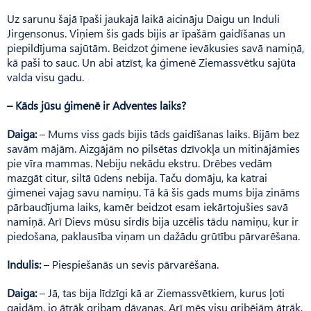
Uz sarunu šajā īpaši jaukajā laikā aicināju Daigu un Induli
Jirgensonus. Viņiem šis gads bijis ar īpašām gaidīšanas un
piepildījuma sajūtām. Beidzot ģimene ievākusies savā namiņā,
kā paši to sauc. Un abi atzīst, ka ģimenē Ziemassvētku sajūta
valda visu gadu.
– Kāds jūsu ģimenē ir Adventes laiks?
Daiga:
– Mums viss gads bijis tāds gaidīšanas laiks. Bijām bez
savām mājām. Aizgājām no pilsētas dzīvokļa un mitinājāmies
pie vīra mammas. Nebiju nekādu ekstru. Drēbes vedām
mazgāt citur, siltā ūdens nebija. Taču domāju, ka katrai
ģimenei vajag savu namiņu. Tā kā šis gads mums bija zināms
pārbaudījuma laiks, kamēr beidzot esam iekārtojušies savā
namiņā. Arī Dievs mūsu sirdīs bija uzcēlis tādu namiņu, kur ir
piedošana, paklausība viņam un dažādu grūtību pārvarēšana.
Indulis:
– Piespiešanās un sevis pārvarēšana.
Daiga:
– Jā, tas bija līdzīgi kā ar Ziemassvētkiem, kurus ļoti
gaidām, jo ātrāk gribam dāvanas. Arī mēs visu gribējām ātrāk,