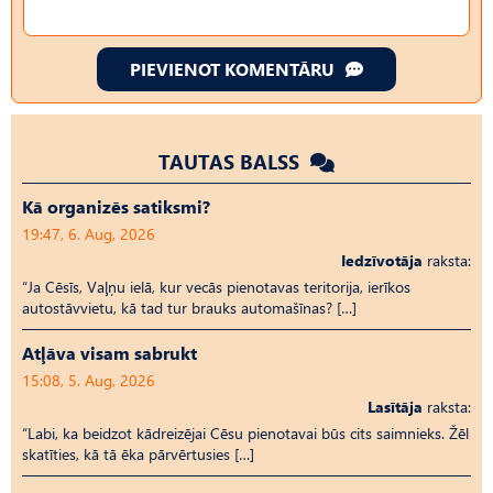
PIEVIENOT KOMENTĀRU
TAUTAS BALSS
Kā organizēs satiksmi?
19:47, 6. Aug, 2026
Iedzīvotāja
raksta:
“Ja Cēsīs, Vaļņu ielā, kur vecās pienotavas teritorija, ierīkos
autostāvvietu, kā tad tur brauks automašīnas? […]
Atļāva visam sabrukt
15:08, 5. Aug, 2026
Lasītāja
raksta:
“Labi, ka beidzot kādreizējai Cēsu pienotavai būs cits saimnieks. Žēl
skatīties, kā tā ēka pārvērtusies […]