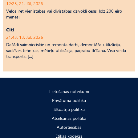
12:25, 21. Jūl, 2026
Vēlos īrēt vienistabas vai divistabas dzīvokli cēsīs, līdz 200 eiro
mēnesī.
Citi
21:43, 13. Jūl, 2026
Dažādi saimnieciskie un remonta darbi, demontāža-utilizācija,
sadzīves tehnikas, mēbeļu utilizācija, pagrabu tīrīšana. Visa veida
transports. […]
Lietošanas noteikumi
Privātuma politika
Sīkdatņu politika
Atcelšanas politika
Autortiesības
Ētikas kodekss