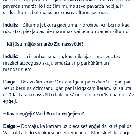
pavarda smarža, jo līdz šim mums sava pavarda nebija. Ir
sirds siltums, bet mājās arī krāsns siltums svarīgs.
Indulis:
– Siltums jebkurā gadījumā ir drošība. Arī bērns, kad
nobīstas, piekļaujas pie mammas vai tēta un saņem siltumu.
– Kā jūsu mājās smaržo Ziemassvētki?
Indulis:
– Tā ir tīrības smarža, kas miksējas – no svecītes
mazliet aizdegušo skuju smarža ar piparkūkām un
mandarīniem.
Daiga:
– Bez visām smaržām svarīga ir pateikšanās – gan par
Jēzus bērniņa dzimšanu, gan par laicīgākām lietām. Jā, sajūta
ir tāda, ka Ziemassvētku laiks ir sācies, un pie mūsu nama stāv
eņģeļi.
– Kas ir eņģeļi? Vai bērni tic eņģeļiem?
Daiga:
– Domāju, ka katram uz pleca sēž eņģelītis, kurš palīdz.
Varbūt kāds to vienkārši neredz vai nejūt. Man šķiet, ka eņģeļi