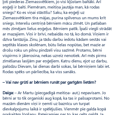
ļoti piederas Ziemassvētkiem, jo visi kļūstam baltāki. Arī
eņģeļi ir balti. Piemēram, meitiņa jautāja man, kā rodas
sniegs? Ko es viņai stāstīšu? Saku, ka eņģeļi uz
Ziemassvētkiem tīra mājas, purina spilvenus un mums krīt
sniegs. Interešu centriņā bērniem mācu zīmēt. Un patlaban
mēs zīmējam lielus eņģeļus. Bērniem patīk. Īpaši viegli strādāt
ar mazajiem. Viņi ir brīvi, nebaidās no tā, ko domā. Viņiem ir
dzīva fantāzija. Zinu, ja tādu darbu iedotu kādam sestās vai
septītās klases skolēnam, būtu lielas nopūtas, bet mazie ar
drošu roku un pilnu pindzeli visu sazīmē. Protams, bērni
vispirms ir jāierosina, nekas uzreiz nenotiek. Arī mēs pirms
zīmēšanas lasījām par eņģeļiem. Katru dienu, ejot uz darbu,
palūdzu Dievam, lai dienas darbi sokas, lai bērniņiem labi iet.
Rodas spēks un pārliecība, ka viss sanāks.
– Vai nav grūti ar bērniem runāt par garīgām lietām?
Daiga:
– Ar Martu (piecgadīgā meitiņa- aut.) nepavisam. Jo
bērni ar to tik organiski aug kopā, ka tas ir pašsaprotami. No
mazām dienām viņi ir ņemti uz baznīcu un turpat
dievkalpojumu laikā ir spēlējušies. Vienmēr pie galda kopā
noskaitām lūgšanu. Pateicamies par to, kas celts galdā. Ja