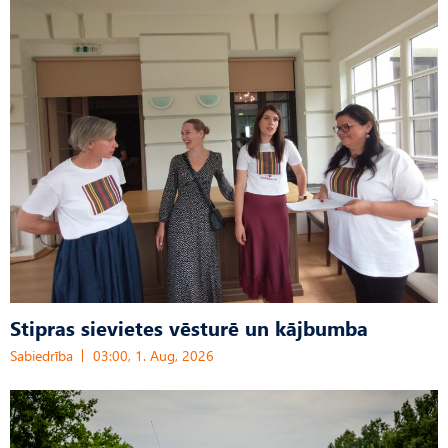
Stipras sievietes vēsturē un kājbumba
Sabiedrība
03:00, 1. Aug, 2026