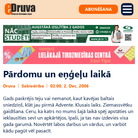
ABONĒŠANA
Pārdomu un eņģeļu laikā
Druva
Sabiedrība
02:00, 2. Dec, 2006
Gads paskrējis teju vai nemanot, kaut kavējas baltais
sniedziņš, klāt jau pirmā Advente. Klusais laiks. Ziemassvētku
gaidīšana. Ceru, ka katrs no mums šajā laikā spēj apstāties un
ieklausīties sevī un apkārtējos, īpaši, ja tas nav izdevies visa
gada garumā. Novērtēt labos darbus un vārdus, un varbūt
kādu pagūt vēl pasacīt.