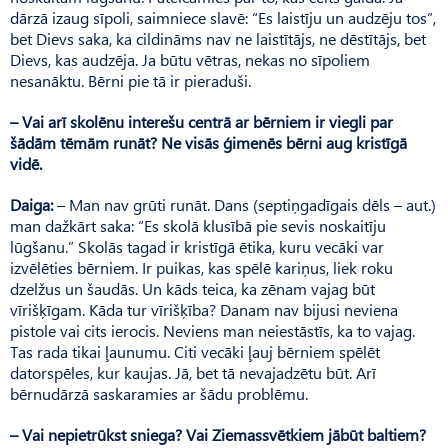
dārzā izaug sīpoli, saimniece slavē: “Es laistīju un audzēju tos”,
bet Dievs saka, ka cildināms nav ne laistītājs, ne dēstītājs, bet
Dievs, kas audzēja. Ja būtu vētras, nekas no sīpoliem
nesanāktu. Bērni pie tā ir pieraduši.
– Vai arī skolēnu interešu centrā ar bērniem ir viegli par
šādām tēmām runāt? Ne visās ģimenēs bērni aug kristīgā
vidē.
Daiga:
– Man nav grūti runāt. Dans (septiņgadīgais dēls – aut.)
man dažkārt saka: “Es skolā klusībā pie sevis noskaitīju
lūgšanu.” Skolās tagad ir kristīgā ētika, kuru vecāki var
izvēlēties bērniem. Ir puikas, kas spēlē kariņus, liek roku
dzelžus un šaudās. Un kāds teica, ka zēnam vajag būt
vīrišķīgam. Kāda tur vīrišķība? Danam nav bijusi neviena
pistole vai cits ierocis. Neviens man neiestāstīs, ka to vajag.
Tas rada tikai ļaunumu. Citi vecāki ļauj bērniem spēlēt
datorspēles, kur kaujas. Jā, bet tā nevajadzētu būt. Arī
bērnudārzā saskaramies ar šādu problēmu.
– Vai nepietrūkst sniega? Vai Ziemassvētkiem jābūt baltiem?