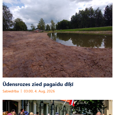
Ūdensrozes zied pagaidu dīķī
Sabiedrība
03:00, 4. Aug, 2026