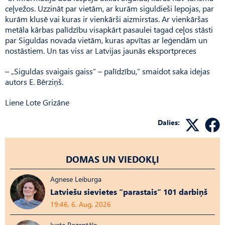
ceļvežos. Uzzināt par vietām, ar kurām siguldieši lepojas, par
kurām klusē vai kuras ir vienkārši aizmirstas. Ar vienkāršas
metāla kārbas palīdzību visapkārt pasaulei tagad ceļos stāsti
par Siguldas novada vietām, kuras apvītas ar leģendām un
nostāstiem. Un tas viss ar Latvijas jaunās eksportpreces
– „Siguldas svaigais gaiss” – palīdzību,” smaidot saka idejas
autors E. Bērziņš.
Liene Lote Grizāne
Dalies:
DOMAS UN VIEDOKĻI
Agnese Leiburga
Latviešu sievietes “parastais” 101 darbiņš
19:46, 6. Aug, 2026
Iveta Rozentāle