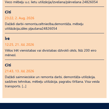
Veco mēbeļu u.c. lietu utilizācija/izvešana/pārvešana 24826054
Citi
23:22, 2. Aug, 2026
Dažādi darbi-remonta,celtniecība,demontāža, mēbeļu
utiliāzācija,zāles pļaušana24826054
Īrē
12:25, 21. Jūl, 2026
Vēlos īrēt vienistabas vai divistabas dzīvokli cēsīs, līdz 200 eiro
mēnesī.
Citi
21:43, 13. Jūl, 2026
Dažādi saimnieciskie un remonta darbi, demontāža-utilizācija,
sadzīves tehnikas, mēbeļu utilizācija, pagrabu tīrīšana. Visa veida
transports. […]