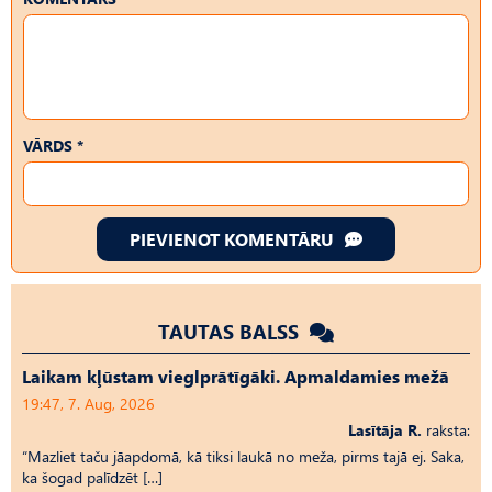
VĀRDS *
PIEVIENOT KOMENTĀRU
TAUTAS BALSS
Laikam kļūstam vieglprātīgāki. Apmaldamies mežā
19:47, 7. Aug, 2026
Lasītāja R.
raksta:
“Mazliet taču jāapdomā, kā tiksi laukā no meža, pirms tajā ej. Saka,
ka šogad palīdzēt […]