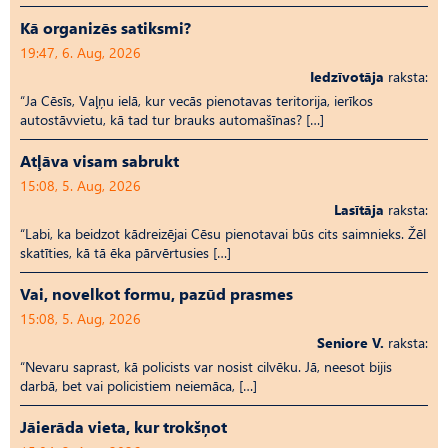
Kā organizēs satiksmi?
19:47, 6. Aug, 2026
Iedzīvotāja
raksta:
“Ja Cēsīs, Vaļņu ielā, kur vecās pienotavas teritorija, ierīkos
autostāvvietu, kā tad tur brauks automašīnas? […]
Atļāva visam sabrukt
15:08, 5. Aug, 2026
Lasītāja
raksta:
“Labi, ka beidzot kādreizējai Cēsu pienotavai būs cits saimnieks. Žēl
skatīties, kā tā ēka pārvērtusies […]
Vai, novelkot formu, pazūd prasmes
15:08, 5. Aug, 2026
Seniore V.
raksta:
“Nevaru saprast, kā policists var nosist cilvēku. Jā, neesot bijis
darbā, bet vai policistiem neiemāca, […]
Jāierāda vieta, kur trokšņot