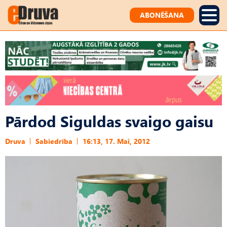
ABONĒŠANA
Pārdod Siguldas svaigo gaisu
Druva
Sabiedrība
16:13, 17. Mai, 2012