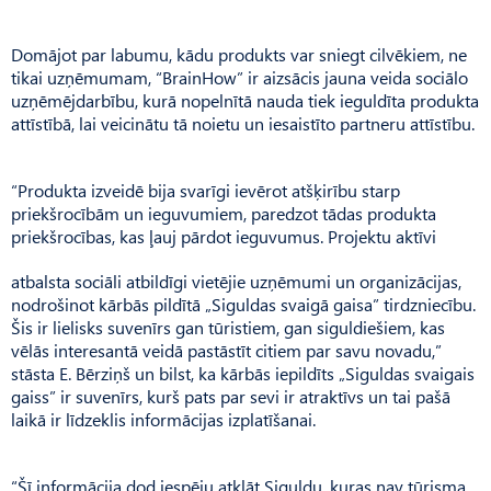
Domājot par labumu, kādu produkts var sniegt cilvēkiem, ne
tikai uzņēmumam, “BrainHow” ir aizsācis jauna veida sociālo
uzņēmējdarbību, kurā nopelnītā nauda tiek ieguldīta produkta
attīstībā, lai veicinātu tā noietu un iesaistīto partneru attīstību.
“Produkta izveidē bija svarīgi ievērot atšķirību starp
priekšrocībām un ieguvumiem, paredzot tādas produkta
priekšrocības, kas ļauj pārdot ieguvumus. Projektu aktīvi
atbalsta sociāli atbildīgi vietējie uzņēmumi un organizācijas,
nodrošinot kārbās pildītā „Siguldas svaigā gaisa” tirdzniecību.
Šis ir lielisks suvenīrs gan tūristiem, gan siguldiešiem, kas
vēlās interesantā veidā pastāstīt citiem par savu novadu,”
stāsta E. Bērziņš un bilst, ka kārbās iepildīts „Siguldas svaigais
gaiss” ir suvenīrs, kurš pats par sevi ir atraktīvs un tai pašā
laikā ir līdzeklis informācijas izplatīšanai.
“Šī informācija dod iespēju atklāt Siguldu, kuras nav tūrisma