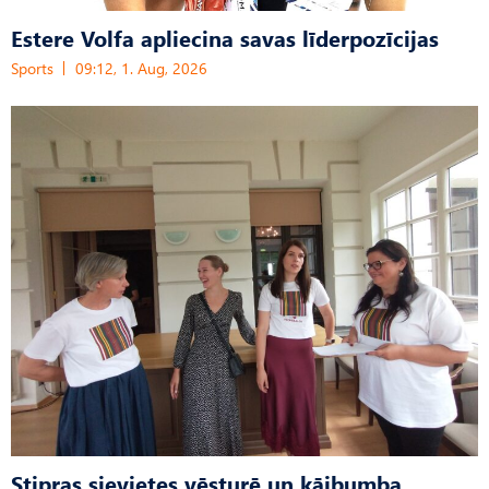
Estere Volfa apliecina savas līderpozīcijas
Sports
09:12, 1. Aug, 2026
Stipras sievietes vēsturē un kājbumba