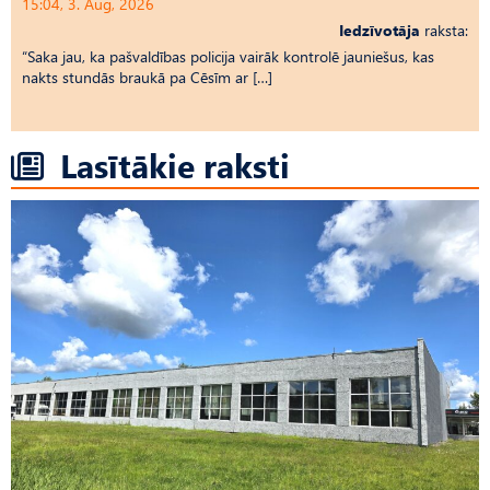
15:04, 3. Aug, 2026
Iedzīvotāja
raksta:
“Saka jau, ka pašvaldības policija vairāk kontrolē jauniešus, kas
nakts stundās braukā pa Cēsīm ar […]
Lasītākie raksti