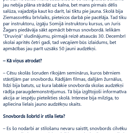
jau nebija plāna strādāt uz kalna, bet mans pirmais dēlis
salūza, vajadzēja kaut ko darīt, lai tiktu pie jauna. Skolā bija
Ziemassvētku brīvlaiks, pieteicos darbā pie pacēlāja. Tad tiku
par instruktoru, izgāju Somijā instruktoru kursus, un Juris
Žagars piedāvāja sākt apmācīt bērnus snovbordā. Ielikām
“Druviņā” sludinājumu, pirmajā reizē atsaucās 30. Decembrī
skolai apritēs četri gadi, tad
vecajiem
būs izlaidums, bet
apmācības jau parīt uzsāks 50 jauni audzēkņi.
– Kā viņus atrodat?
– Cēsu skolās šoruden rīkojām seminārus, kuros bērniem
stāstījām par snovbordu. Rādījām filmas, dalījām žurnālus,
līdzi bija batuts, uz kura labākie snovborda skolas audzēkņi
rādīja paraugdemonstrējumus. Tā bija izglītojoši informatīva
akcija ar iespēju pieteikties skolā. Interese bija milzīga, to
apliecina lielais jauno audzēkņu skaits.
Snovbords šobrīd ir stila lieta?
– Es šo nodarbi ar stilošanu nevaru saistīt, snovbords cilvēku