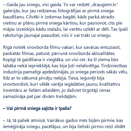
– Gaida jau sniegu, visi gaida. To var redzēt „draugiem.lv”
galerijās, kur jau redzamas fotogrāfijas ar pirmā sniega
baudīšanu. Cilvēki ir izdomas bagāti, kāds parkā atradis
vietiņu ar plānu pirmā sniega kārtiņu, kur pasnovot, cits pie
mājas izveidojis kādu stalažu, lai varētu uzlekt ar dēli. Tas īpaši
raksturīgs jaunajai paaudzei, viņi ir vai traki uz sniegu.
Rīgā notiek snovborda filmu vakari, kur savācas entuziasti,
paskatās filmas, patusē, pārrunā snovborda aktualitātes.
Kopīgi tā gaidīšana ir vieglāka, un visi cer, ka šī ziema būs
labāka nekā iepriekšējā, kas bija ļoti nelabvēlīga. Tirdzniecības
industrija pamatīgi apdedzinājās, jo sniega periods sākās vēlu,
līdz ar to sākumā pircēju nebija. Tiesa, ieguvēji bija
snovbordisti, kuri vēlāk varēja iegādāties jaunu, kvalitatīvu
inventāru ar lielām atlaidēm, jo dažviet tirgotāji cenas
samazināja pat par divām trešdaļām.
– Vai pirmā sniega sajūta ir īpaša?
– Jā, tā paliek atmiņā. Vairākus gadus mēs bijām pirmie, kas
iemēģināja sniegu, pacēlājus, un bija lieliski pirmo reizi slīdēt