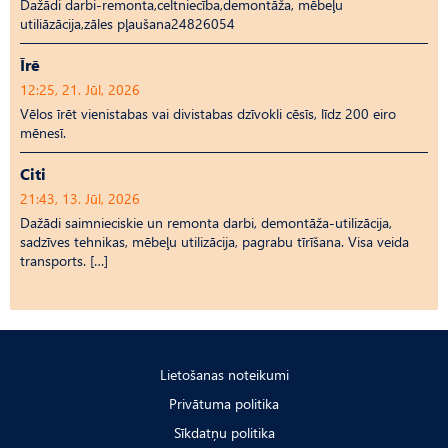
Dažādi darbi-remonta,celtniecība,demontāža, mēbeļu
utiliāzācija,zāles pļaušana24826054
Īrē
12:25, 21. Jūl, 2026
Vēlos īrēt vienistabas vai divistabas dzīvokli cēsīs, līdz 200 eiro
mēnesī.
Citi
21:43, 13. Jūl, 2026
Dažādi saimnieciskie un remonta darbi, demontāža-utilizācija,
sadzīves tehnikas, mēbeļu utilizācija, pagrabu tīrīšana. Visa veida
transports. […]
Lietošanas noteikumi
Privātuma politika
Sīkdatņu politika