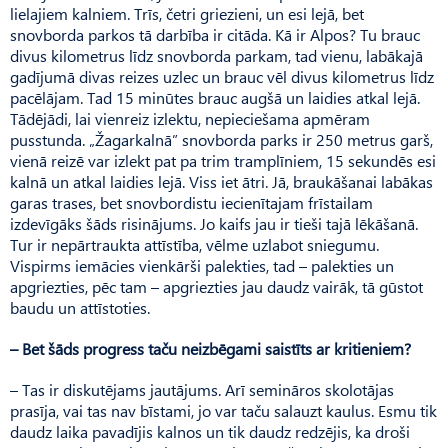
lielajiem kalniem. Trīs, četri griezieni, un esi lejā, bet
snovborda parkos tā darbība ir citāda. Kā ir Alpos? Tu brauc
divus kilometrus līdz snovborda parkam, tad vienu, labākajā
gadījumā divas reizes uzlec un brauc vēl divus kilometrus līdz
pacēlājam. Tad 15 minūtes brauc augšā un laidies atkal lejā.
Tādējādi, lai vienreiz izlektu, nepieciešama apmēram
pusstunda. „Žagarkalnā” snovborda parks ir 250 metrus garš,
vienā reizē var izlekt pat pa trim tramplīniem, 15 sekundēs esi
kalnā un atkal laidies lejā. Viss iet ātri. Jā, braukāšanai labākas
garas trases, bet snovbordistu iecienītajam frīstailam
izdevīgāks šāds risinājums. Jo kaifs jau ir tieši tajā lēkāšanā.
Tur ir nepārtraukta attīstība, vēlme uzlabot sniegumu.
Vispirms iemācies vienkārši palekties, tad – palekties un
apgriezties, pēc tam – apgriezties jau daudz vairāk, tā gūstot
baudu un attīstoties.
– Bet šāds progress taču neizbēgami saistīts ar kritieniem?
– Tas ir diskutējams jautājums. Arī semināros skolotājas
prasīja, vai tas nav bīstami, jo var taču salauzt kaulus. Esmu tik
daudz laika pavadījis kalnos un tik daudz redzējis, ka droši