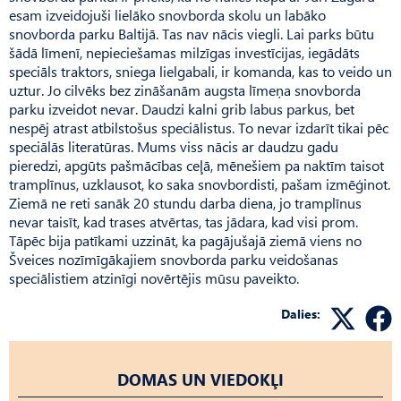
esam izveidojuši lielāko snovborda skolu un labāko
snovborda parku Baltijā. Tas nav nācis viegli. Lai parks būtu
šādā līmenī, nepieciešamas milzīgas investīcijas, iegādāts
speciāls traktors, sniega lielgabali, ir komanda, kas to veido un
uztur. Jo cilvēks bez zināšanām augsta līmeņa snovborda
parku izveidot nevar. Daudzi kalni grib labus parkus, bet
nespēj atrast atbilstošus speciālistus. To nevar izdarīt tikai pēc
speciālās literatūras. Mums viss nācis ar daudzu gadu
pieredzi, apgūts pašmācības ceļā, mēnešiem pa naktīm taisot
tramplīnus, uzklausot, ko saka snovbordisti, pašam izmēģinot.
Ziemā ne reti sanāk 20 stundu darba diena, jo tramplīnus
nevar taisīt, kad trases atvērtas, tas jādara, kad visi prom.
Tāpēc bija patīkami uzzināt, ka pagājušajā ziemā viens no
Šveices nozīmīgākajiem snovborda parku veidošanas
speciālistiem atzinīgi novērtējis mūsu paveikto.
Dalies:
DOMAS UN VIEDOKĻI