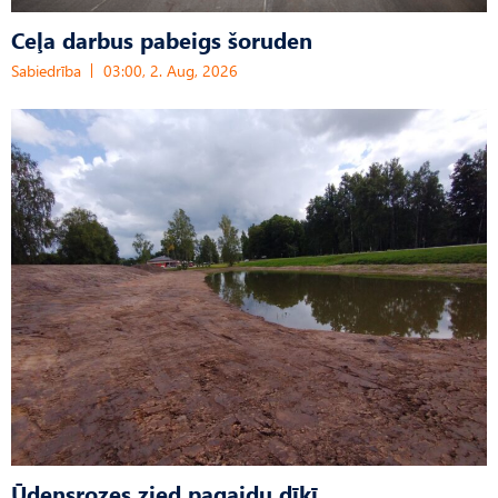
Ceļa darbus pabeigs šoruden
Sabiedrība
03:00, 2. Aug, 2026
Ūdensrozes zied pagaidu dīķī