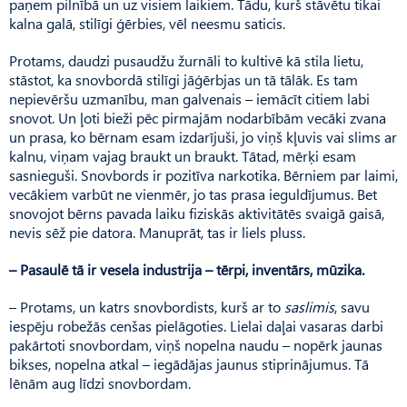
paņem pilnībā un uz visiem laikiem. Tādu, kurš stāvētu tikai
kalna galā, stilīgi ģērbies, vēl neesmu saticis.
Protams, daudzi pusaudžu žurnāli to kultivē kā stila lietu,
stāstot, ka snovbordā stilīgi jāģērbjas un tā tālāk. Es tam
nepievēršu uzmanību, man galvenais – iemācīt citiem labi
snovot. Un ļoti bieži pēc pirmajām nodarbībām vecāki zvana
un prasa, ko bērnam esam izdarījuši, jo viņš kļuvis vai slims ar
kalnu, viņam vajag braukt un braukt. Tātad, mērķi esam
sasnieguši. Snovbords ir pozitīva narkotika. Bērniem par laimi,
vecākiem varbūt ne vienmēr, jo tas prasa ieguldījumus. Bet
snovojot bērns pavada laiku fiziskās aktivitātēs svaigā gaisā,
nevis sēž pie datora. Manuprāt, tas ir liels pluss.
– Pasaulē tā ir vesela industrija – tērpi, inventārs, mūzika.
– Protams, un katrs snovbordists, kurš ar to
saslimis
, savu
iespēju robežās cenšas pielāgoties. Lielai daļai vasaras darbi
pakārtoti snovbordam, viņš nopelna naudu – nopērk jaunas
bikses, nopelna atkal – iegādājas jaunus stiprinājumus. Tā
lēnām aug līdzi snovbordam.