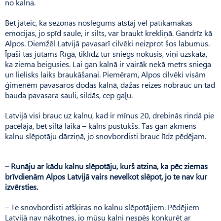
no kalna.
Bet jāteic, ka sezonas noslēgums atstāj vēl patīkamākas
emocijas, jo spīd saule, ir silts, var braukt krekliņā. Gandrīz kā
Alpos. Diemžēl Latvijā pavasarī cilvēki neizprot šos labumus.
Īpaši tas jūtams Rīgā, tiklīdz tur sniegs nokusis, viņi uzskata,
ka ziema beigusies. Lai gan kalnā ir vairāk nekā metrs sniega
un lielisks laiks braukāšanai. Piemēram, Alpos cilvēki visām
ģimenēm pavasaros dodas kalnā, dažas reizes nobrauc un tad
bauda pavasara sauli, sildās, cep gaļu.
Latvijā visi brauc uz kalnu, kad ir mīnus 20, drebinās rindā pie
pacēlāja, bet siltā laikā – kalns pustukšs. Tas gan akmens
kalnu slēpotāju dārziņā, jo snovbordisti brauc līdz pēdējam.
– Runāju ar kādu kalnu slēpotāju, kurš atzina, ka pēc ziemas
brīvdienām Alpos Latvijā vairs nevelkot slēpot, jo te nav kur
izvērsties.
– Te snovbordisti atšķiras no kalnu slēpotājiem. Pēdējiem
Latvijā nav nākotnes, jo mūsu kalni nespēs konkurēt ar