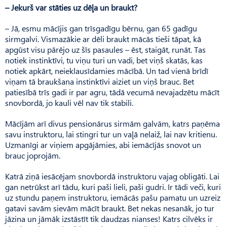
– Jekurš var stāties uz dēļa un braukt?
– Jā, esmu mācījis gan trīsgadīgu bērnu, gan 65 gadīgu
sirmgalvi. Vismazākie ar dēli braukt mācās tieši tāpat, kā
apgūst visu pārējo uz šīs pasaules – ēst, staigāt, runāt. Tas
notiek instinktīvi, tu viņu turi un vadi, bet viņš skatās, kas
notiek apkārt, neieklausīdamies mācībā. Un tad vienā brīdī
viņam tā braukšana instinktīvi aiziet un viņš brauc. Bet
patiesībā trīs gadi ir par agru, tādā vecumā nevajadzētu mācīt
snovbordā, jo kauli vēl nav tik stabili.
Mācījām arī divus pensionārus sirmām galvām, katrs paņēma
savu instruktoru, lai stingri tur un vaļā nelaiž, lai nav kritienu.
Uzmanīgi ar viņiem apgājāmies, abi iemācījās snovot un
brauc joprojām.
Katrā ziņā iesācējam snovbordā instruktoru vajag obligāti. Lai
gan netrūkst arī tādu, kuri paši lieli, paši gudri. Ir tādi veči, kuri
uz stundu paņem instruktoru, iemācās pašu pamatu un uzreiz
gatavi savām sievām mācīt braukt. Bet nekas nesanāk, jo tur
jāzina un jāmāk izstāstīt tik daudzas nianses! Katrs cilvēks ir