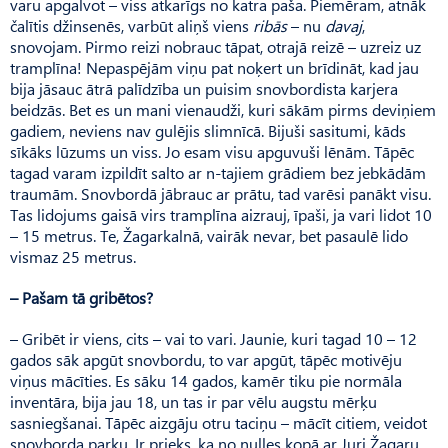
varu apgalvot – viss atkarīgs no katra paša. Piemēram, atnāk
čalītis džinsenēs, varbūt aliņš viens
ribās
– nu
davaj
,
snovojam. Pirmo reizi nobrauc tāpat, otrajā reizē – uzreiz uz
tramplīna! Nepaspējām viņu pat noķert un brīdināt, kad jau
bija jāsauc ātrā palīdzība un puisim snovbordista karjera
beidzās. Bet es un mani vienaudži, kuri sākām pirms deviņiem
gadiem, neviens nav gulējis slimnīcā. Bijuši sasitumi, kāds
sīkāks lūzums un viss. Jo esam visu apguvuši lēnām. Tāpēc
tagad varam izpildīt salto ar n-tajiem grādiem bez jebkādām
traumām. Snovbordā jābrauc ar prātu, tad varēsi panākt visu.
Tas lidojums gaisā virs tramplīna aizrauj, īpaši, ja vari lidot 10
– 15 metrus. Te, Žagarkalnā, vairāk nevar, bet pasaulē lido
vismaz 25 metrus.
– Pašam tā gribētos?
– Gribēt ir viens, cits – vai to vari. Jaunie, kuri tagad 10 – 12
gados sāk apgūt snovbordu, to var apgūt, tāpēc motivēju
viņus mācīties. Es sāku 14 gados, kamēr tiku pie normāla
inventāra, bija jau 18, un tas ir par vēlu augstu mērķu
sasniegšanai. Tāpēc aizgāju otru taciņu – mācīt citiem, veidot
snovborda parku. Ir prieks, ka no nulles kopā ar Juri Žagaru