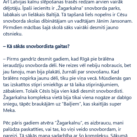
Arī Latvijas kalnu slēpošanas trasēs redzam arvien vairāk
dēļotāju. Īpaši iecienīts ir „Žagarkalna” snovborda parks,
labākais un lielākais Baltijā. Tā tapšanā liels nopelns ir Cēsu
snovborda skolas dibinātājam un vadītājam Jānim Jansonam.
Pirmdien mācības šajā skolā sāks vairāki desmiti jauno
cēsnieku.
– Kā sākās snovbordista gaitas?
– Pirms gandrīz desmit gadiem, kad Rīgā pie brālēna
ieraudzīju snovborda dēli. Ne reizes vēl nebiju nobraucis, bet
jau fanoju, man bija plakāti, žurnāli par snovošanu. Kad
brālēns nopirka jaunu dēli, tiku pie viņa vecā. Mūsdienās gan
tas izskatītos stipri smieklīgs ar tā laika stiprinājumiem,
zābakiem. Tolaik Cēsīs bija vien kādi desmit snovbordisti.
Žagarkalna kompleksa vietā bija tikai viena nogāze ar dabīgo
sniegu, tāpēc braukājām uz “Baiļiem”, kas skaitījās super
Meka.
Pēc pāris gadiem atvēra “Žagarkalnu”, es aizbraucu, mani
palūdza paskatīties, vai tas, ko viņi veido snovbordam, ir
pareizi. Tā sākās mana sadarbība ar šo kompleksu. Sākumā