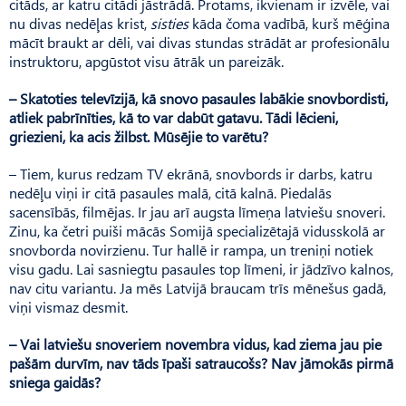
citāds, ar katru citādi jāstrādā. Protams, ikvienam ir izvēle, vai
nu divas nedēļas krist,
sisties
kāda čoma vadībā, kurš mēģina
mācīt braukt ar dēli, vai divas stundas strādāt ar profesionālu
instruktoru, apgūstot visu ātrāk un pareizāk.
– Skatoties televīzijā, kā snovo pasaules labākie snovbordisti,
atliek pabrīnīties, kā to var dabūt gatavu. Tādi lēcieni,
griezieni, ka acis žilbst. Mūsējie to varētu?
– Tiem, kurus redzam TV ekrānā, snovbords ir darbs, katru
nedēļu viņi ir citā pasaules malā, citā kalnā. Piedalās
sacensībās, filmējas. Ir jau arī augsta līmeņa latviešu snoveri.
Zinu, ka četri puiši mācās Somijā specializētajā vidusskolā ar
snovborda novirzienu. Tur hallē ir rampa, un treniņi notiek
visu gadu. Lai sasniegtu pasaules top līmeni, ir jādzīvo kalnos,
nav citu variantu. Ja mēs Latvijā braucam trīs mēnešus gadā,
viņi vismaz desmit.
– Vai latviešu snoveriem novembra vidus, kad ziema jau pie
pašām durvīm, nav tāds īpaši satraucošs? Nav jāmokās pirmā
sniega gaidās?