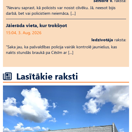
Seniore V.
raksta:
“Nevaru saprast, kā policists var nosist cilvēku. Jā, neesot bijis
darbā, bet vai policistiem neiemāca, […]
Jāierāda vieta, kur trokšņot
15:04, 3. Aug, 2026
Iedzīvotāja
raksta:
“Saka jau, ka pašvaldības policija vairāk kontrolē jauniešus, kas
nakts stundās braukā pa Cēsīm ar […]
Lasītākie raksti