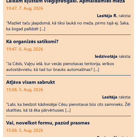
Laikam kļūstam vieglprātīgāki. Apmaldamies mežā
19:47, 7. Aug, 2026
Lasītāja R.
raksta:
“Mazliet taču jāapdomā, kā tiksi laukā no meža, pirms tajā ej. Saka,
ka šogad palīdzēt […]
Kā organizēs satiksmi?
19:47, 6. Aug, 2026
Iedzīvotāja
raksta:
“Ja Cēsīs, Vaļņu ielā, kur vecās pienotavas teritorija, ierīkos
autostāvvietu, kā tad tur brauks automašīnas? […]
Atļāva visam sabrukt
15:08, 5. Aug, 2026
Lasītāja
raksta:
“Labi, ka beidzot kādreizējai Cēsu pienotavai būs cits saimnieks. Žēl
skatīties, kā tā ēka pārvērtusies […]
Vai, novelkot formu, pazūd prasmes
15:08, 5. Aug, 2026