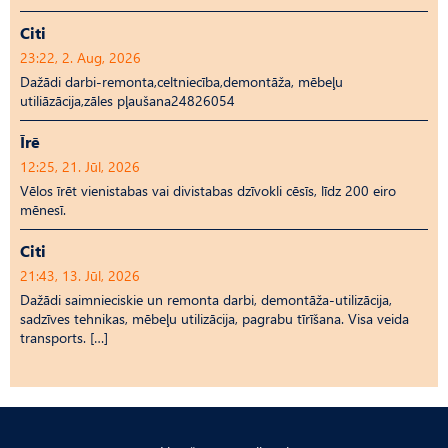
Citi
23:22, 2. Aug, 2026
Dažādi darbi-remonta,celtniecība,demontāža, mēbeļu
utiliāzācija,zāles pļaušana24826054
Īrē
12:25, 21. Jūl, 2026
Vēlos īrēt vienistabas vai divistabas dzīvokli cēsīs, līdz 200 eiro
mēnesī.
Citi
21:43, 13. Jūl, 2026
Dažādi saimnieciskie un remonta darbi, demontāža-utilizācija,
sadzīves tehnikas, mēbeļu utilizācija, pagrabu tīrīšana. Visa veida
transports. […]