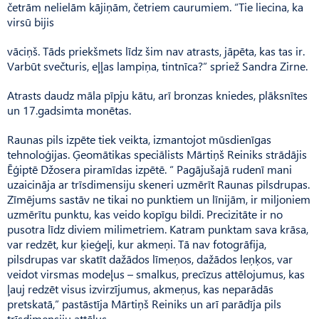
četrām nelielām kājiņām, četriem caurumiem. “Tie liecina, ka
virsū bijis
vāciņš. Tāds priekšmets līdz šim nav atrasts, jāpēta, kas tas ir.
Varbūt svečturis, eļļas lampiņa, tintnīca?” spriež Sandra Zirne.
Atrasts daudz māla pīpju kātu, arī bronzas kniedes, plāksnītes
un 17.gadsimta monētas.
Raunas pils izpēte tiek veikta, izmantojot mūsdienīgas
tehnoloģijas. Ģeomātikas speciālists Mārtiņš Reiniks strādājis
Ēģiptē Džosera piramīdas izpētē. “ Pagājušajā rudenī mani
uzaicināja ar trīsdimensiju skeneri uzmērīt Raunas pilsdrupas.
Zīmējums sastāv ne tikai no punktiem un līnijām, ir miljoniem
uzmērītu punktu, kas veido kopīgu bildi. Precizitāte ir no
pusotra līdz diviem milimetriem. Katram punktam sava krāsa,
var redzēt, kur ķieģeļi, kur akmeņi. Tā nav fotogrāfija,
pilsdrupas var skatīt dažādos līmeņos, dažādos leņķos, var
veidot virsmas modeļus – smalkus, precīzus attēlojumus, kas
ļauj redzēt visus izvirzījumus, akmeņus, kas neparādās
pretskatā,” pastāstīja Mārtiņš Reiniks un arī parādīja pils
trīsdimensiju attēlus.