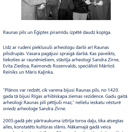
Raunas pils un Ēģiptes piramīdu izpētē daudz kopīga.
Līdz ar rudeni pieklusuši arheologu darbi arī Raunas
pilsdrupās. Vasara pagājusi spraigā darbā. Kas paveikts,
tiekoties ar raunēniešiem, stāstīja arheologi Sandra Zirne,
Evita Ziediņa, Raimonds Rozenvalds, speciālisti Mārtiņš
Reiniks un Māris Kaļinka.
“Plānos var redzēt, cik varena bijusi Raunas pils, no 1420.
gada tā bijusi Rīgas arhibīskapa ziemas rezidence. Gadu gaitā
arheologi Raunas pili pētījuši maz,” nelielu ieskatu vēsturē
sniedz arheoloģe Sandra Zirne.
2005.gadā pēc pārtraukuma iztīrīja torņa daļu, tika atsegtas
ailes, konstatēts kultūras slānis. Nākamajā gadā veica