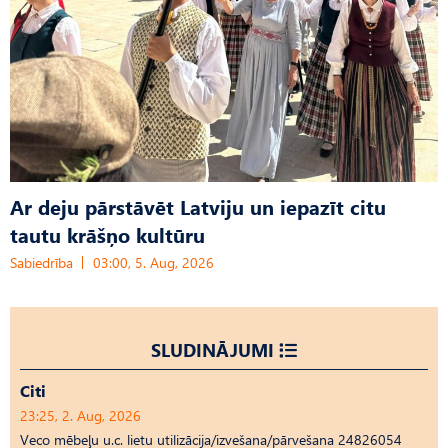
Ar deju pārstāvēt Latviju un iepazīt citu
tautu krāšņo kultūru
Sabiedrība
03:00, 5. Aug, 2026
SLUDINĀJUMI
Citi
23:25, 2. Aug, 2026
Veco mēbeļu u.c. lietu utilizācija/izvešana/pārvešana 24826054