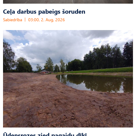
Ceļa darbus pabeigs šoruden
Sabiedrība
03:00, 2. Aug, 2026
Ūdensrozes zied pagaidu dīķī