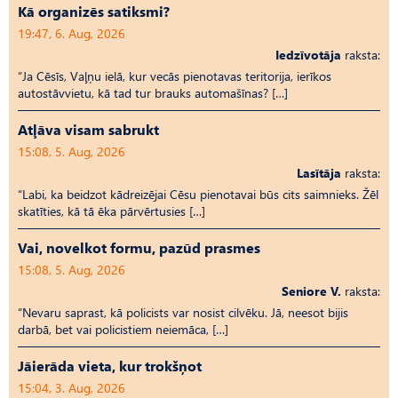
Kā organizēs satiksmi?
19:47, 6. Aug, 2026
Iedzīvotāja
raksta:
“Ja Cēsīs, Vaļņu ielā, kur vecās pienotavas teritorija, ierīkos
autostāvvietu, kā tad tur brauks automašīnas? […]
Atļāva visam sabrukt
15:08, 5. Aug, 2026
Lasītāja
raksta:
“Labi, ka beidzot kādreizējai Cēsu pienotavai būs cits saimnieks. Žēl
skatīties, kā tā ēka pārvērtusies […]
Vai, novelkot formu, pazūd prasmes
15:08, 5. Aug, 2026
Seniore V.
raksta:
“Nevaru saprast, kā policists var nosist cilvēku. Jā, neesot bijis
darbā, bet vai policistiem neiemāca, […]
Jāierāda vieta, kur trokšņot
15:04, 3. Aug, 2026