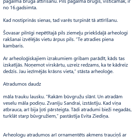
pagalma bruģa attīrīšanu. Pils pagalma bruģis, visticamāk, ir
no 16.gadsimta.
Kad nostiprinās sienas, tad varēs turpināt tā attīrīšanu.
Šovasar pilnīgi nepētītajā pils ziemeļu priekšdaļā arheologi
rakšanai izvēlējās vietu ārpus pils. “Te atradies piena
kambaris.
Ar arheoloģiskajiem izrakumiem gribam parādīt, kāds tas
izskatījās. Noņemot virskārtu, uzreiz redzams, ka te kādreiz
dedzis. Jau iezīmējās krāsns vieta,” stāsta arheoloģe.
Atradumos daudz
māla trauku lausku. “Rakām būvgružu slānī. Un atradām
veselu māla podiņu. Zvanīju Sandrai, izstāstīju. Kad viņa
atbrauca, arī bija ļoti pārsteigta. Tādi atradumi bieži negadās,
turklāt starp būvgružiem,” pastāstīja Evita Ziediņa.
Arheologu atradumos arī ornamentēts akmens trauciņš ar