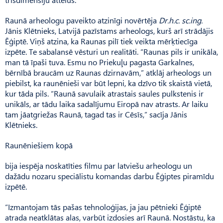
Raunā arheologu paveikto atzinīgi novērtēja
Dr.h.c. sc.ing.
Jānis Klētnieks, Latvijā pazīstams arheologs, kurš arī strādājis
Ēģiptē. Viņš atzina, ka Raunas pilī tiek veikta mērķtiecīga
izpēte. Te sabalansē vēsturi un realitāti. “Raunas pils ir unikāla,
man tā īpaši tuva. Esmu no Priekuļu pagasta Garkalnes,
bērnībā braucām uz Raunas dzirnavām,” atklāj arheologs un
piebilst, ka raunēnieši var būt lepni, ka dzīvo tik skaistā vietā,
kur tāda pils. “Raunā savulaik atrastais saules pulkstenis ir
unikāls, ar tādu laika sadalījumu Eiropā nav atrasts. Ar laiku
tam jāatgriežas Raunā, tagad tas ir Cēsīs,” sacīja Jānis
Klētnieks.
Raunēniešiem kopā
bija iespēja noskatīties filmu par latviešu arheologu un
dažādu nozaru speciālistu komandas darbu Ēģiptes piramīdu
izpētē.
“Izmantojam tās pašas tehnoloģijas, ja jau pētnieki Ēģiptē
atrada neatklātas alas, varbūt izdosies arī Raunā. Nostāstu, ka