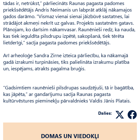
tādas ir, netrūkst,” pārliecināts Raunas pagasta padomes
priekšsēdētājs Andris Neimanis un labprāt atklāj nākamajos
gados darāmo. “Vismaz vienai sienai jāizbūvē sastatnes, lai
strādājot akmeņi nekrīt uz galvas. Projekts sastatnēm gatavs.
Plānojam, ko darīsim nākamvasar. Raunēnieši redz, ka nauda,
kas tiek ieguldīta pilsdrupu izpētē, sakopšanā, tiek tērēta
lietderīgi,” sacīja pagasta padomes priekšsēdētājs.
Arī arheoloģe Sandra Zirne izteica pārliecību, ka nākamajā
gadā izrakumi turpināsies, tiks palielināta izrakumu platība
un, iespējams, atrakts pagalma bruģis.
“Gadsimtiem raunēnieši pilsdrupas saudzējuši, tā ir bagātība,
kas jāpēta,” ar gandarījumu sacīja Raunas pagasta
kultūrvēstures pieminekļu pārvaldnieks Valdis Jānis Platais.
Dalies:
DOMAS UN VIEDOKĻI