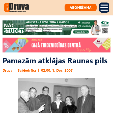
ABONĒŠANA
Pamazām atklājas Raunas pils
Druva
Sabiedrība
02:00, 1. Dec, 2007