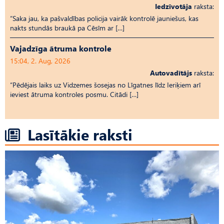
Iedzīvotāja
raksta:
“Saka jau, ka pašvaldības policija vairāk kontrolē jauniešus, kas
nakts stundās braukā pa Cēsīm ar […]
Vajadzīga ātruma kontrole
15:04, 2. Aug, 2026
Autovadītājs
raksta:
“Pēdējais laiks uz Vid­ze­mes šosejas no Līgatnes līdz Ieriķiem arī
ieviest ātruma kontroles posmu. Citādi […]
Lasītākie raksti