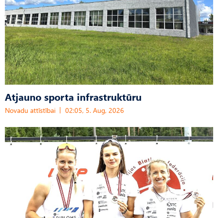
Atjauno sporta infrastruktūru
Novadu attīstībai
02:05, 5. Aug, 2026