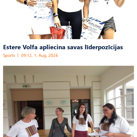
Estere Volfa apliecina savas līderpozīcijas
Sports
09:12, 1. Aug, 2026