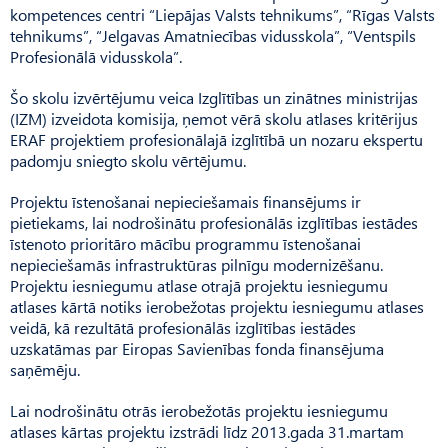
kompetences centri “Liepājas Valsts tehnikums”, “Rīgas Valsts
tehnikums”, “Jelgavas Amatniecības vidusskola”, “Ventspils
Profesionālā vidusskola”.
Šo skolu izvērtējumu veica Izglītības un zinātnes ministrijas
(IZM) izveidota komisija, ņemot vērā skolu atlases kritērijus
ERAF projektiem profesionālajā izglītībā un nozaru ekspertu
padomju sniegto skolu vērtējumu.
Projektu īstenošanai nepieciešamais finansējums ir
pietiekams, lai nodrošinātu profesionālās izglītības iestādes
īstenoto prioritāro mācību programmu īstenošanai
nepieciešamās infrastruktūras pilnīgu modernizēšanu.
Projektu iesniegumu atlase otrajā projektu iesniegumu
atlases kārtā notiks ierobežotas projektu iesniegumu atlases
veidā, kā rezultātā profesionālās izglītības iestādes
uzskatāmas par Eiropas Savienības fonda finansējuma
saņēmēju.
Lai nodrošinātu otrās ierobežotās projektu iesniegumu
atlases kārtas projektu izstrādi līdz 2013.gada 31.martam