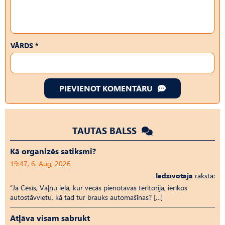
VĀRDS *
PIEVIENOT KOMENTĀRU
TAUTAS BALSS
Kā organizēs satiksmi?
19:47, 6. Aug, 2026
Iedzīvotāja
raksta:
“Ja Cēsīs, Vaļņu ielā, kur vecās pienotavas teritorija, ierīkos
autostāvvietu, kā tad tur brauks automašīnas? […]
Atļāva visam sabrukt