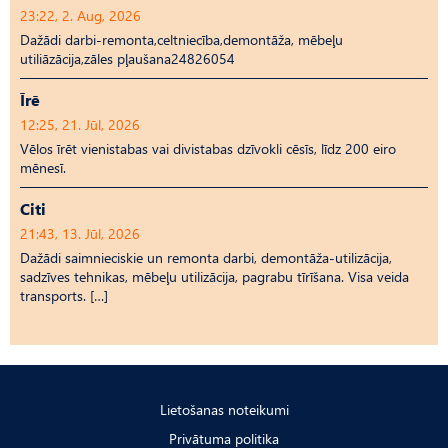
23:22, 2. Aug, 2026
Dažādi darbi-remonta,celtniecība,demontāža, mēbeļu
utiliāzācija,zāles pļaušana24826054
Īrē
12:25, 21. Jūl, 2026
Vēlos īrēt vienistabas vai divistabas dzīvokli cēsīs, līdz 200 eiro
mēnesī.
Citi
21:43, 13. Jūl, 2026
Dažādi saimnieciskie un remonta darbi, demontāža-utilizācija,
sadzīves tehnikas, mēbeļu utilizācija, pagrabu tīrīšana. Visa veida
transports. […]
Lietošanas noteikumi
Privātuma politika