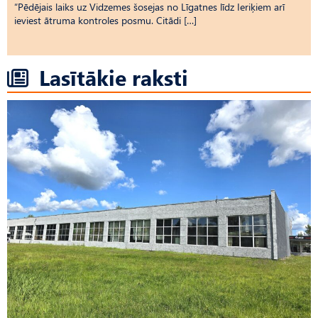
“Pēdējais laiks uz Vid­ze­mes šosejas no Līgatnes līdz Ieriķiem arī
ieviest ātruma kontroles posmu. Citādi […]
Lasītākie raksti