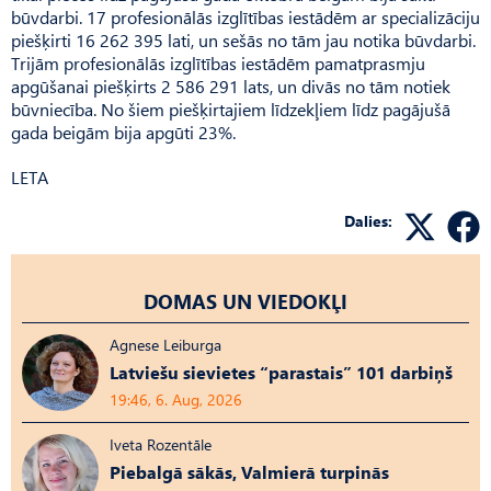
būvdarbi. 17 profesionālās izglītības iestādēm ar specializāciju
piešķirti 16 262 395 lati, un sešās no tām jau notika būvdarbi.
Trijām profesionālās izglītības iestādēm pamatprasmju
apgūšanai piešķirts 2 586 291 lats, un divās no tām notiek
būvniecība. No šiem piešķirtajiem līdzekļiem līdz pagājušā
gada beigām bija apgūti 23%.
LETA
Dalies:
DOMAS UN VIEDOKĻI
Agnese Leiburga
Latviešu sievietes “parastais” 101 darbiņš
19:46, 6. Aug, 2026
Iveta Rozentāle
Piebalgā sākās, Valmierā turpinās