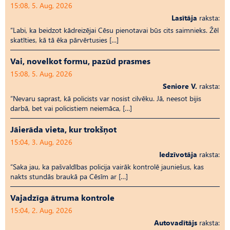
15:08, 5. Aug, 2026
Lasītāja
raksta:
“Labi, ka beidzot kādreizējai Cēsu pienotavai būs cits saimnieks. Žēl
skatīties, kā tā ēka pārvērtusies […]
Vai, novelkot formu, pazūd prasmes
15:08, 5. Aug, 2026
Seniore V.
raksta:
“Nevaru saprast, kā policists var nosist cilvēku. Jā, neesot bijis
darbā, bet vai policistiem neiemāca, […]
Jāierāda vieta, kur trokšņot
15:04, 3. Aug, 2026
Iedzīvotāja
raksta:
“Saka jau, ka pašvaldības policija vairāk kontrolē jauniešus, kas
nakts stundās braukā pa Cēsīm ar […]
Vajadzīga ātruma kontrole
15:04, 2. Aug, 2026
Autovadītājs
raksta: