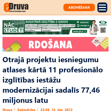
ABONĒŠANA
Otrajā projektu iesniegumu
atlases kārtā 11 profesionālo
izglītības iestāžu
modernizācijai sadalīs 77,46
miljonus latu
Druva
Sabiedrība
23:59, 12. Jūn, 2012