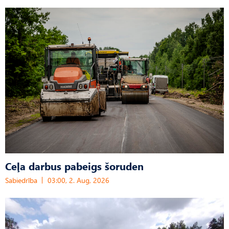
Ceļa darbus pabeigs šoruden
Sabiedrība
03:00, 2. Aug, 2026