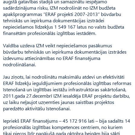
augstā gatavības stadijā un samazinātu iespējamo
sadārdzinājuma risku, IZM nodrošināt no IZM budžeta
apakšprogrammas “ERAF projekti 2007-2013” būvdarbu
tehniskās un iepirkuma dokumentācijas izstrādei
nepieciešamos līdzekļus 1 549 167 latus no valsts budžeta
finansētām profesionālās izglītības iestādēm.
Valdība uzdeva IZM veikt nepieciešamos pasākumus
būvdarbu tehniskās un iepirkuma dokumentācijas izstrādes
izdevumu attiecināmības no ERAF finansējuma
nodrošināšanai.
Jau ziņots, lai nodrošinātu maksimālu atdevi un efektivitāti
ERAF līdzekļu ieguldījumiem profesionālās izglītības reformas
īstenošanā un izglītības iestāžu infrastruktūras sakārtošanā,
2011.gada 27.decembrī IZM iesaldēja ERAF projektu darbību,
uz laiku neļaujot uzņemties jaunas saistības projektos
paredzēto aktivitāšu īstenošanai.
Iepriekš ERAF finansējums – 45 172 916 lati – bija sadalīts 14
profesionālās izglītības kompetences centriem, no kuriem
tikai piecos līdz pagājušā gada oktobra beigām bija sākti