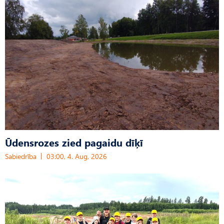
Ūdensrozes zied pagaidu dīķī
Sabiedrība
03:00, 4. Aug, 2026