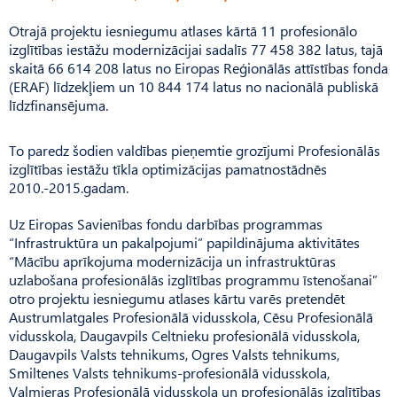
Otrajā projektu iesniegumu atlases kārtā 11 profesionālo
izglītības iestāžu modernizācijai sadalīs 77 458 382 latus, tajā
skaitā 66 614 208 latus no Eiropas Reģionālās attīstības fonda
(ERAF) līdzekļiem un 10 844 174 latus no nacionālā publiskā
līdzfinansējuma.
To paredz šodien valdības pieņemtie grozījumi Profesionālās
izglītības iestāžu tīkla optimizācijas pamatnostādnēs
2010.-2015.gadam.
Uz Eiropas Savienības fondu darbības programmas
“Infrastruktūra un pakalpojumi” papildinājuma aktivitātes
“Mācību aprīkojuma modernizācija un infrastruktūras
uzlabošana profesionālās izglītības programmu īstenošanai”
otro projektu iesniegumu atlases kārtu varēs pretendēt
Austrumlatgales Profesionālā vidusskola, Cēsu Profesionālā
vidusskola, Daugavpils Celtnieku profesionālā vidusskola,
Daugavpils Valsts tehnikums, Ogres Valsts tehnikums,
Smiltenes Valsts tehnikums-profesionālā vidusskola,
Valmieras Profesionālā vidusskola un profesionālās izglītības