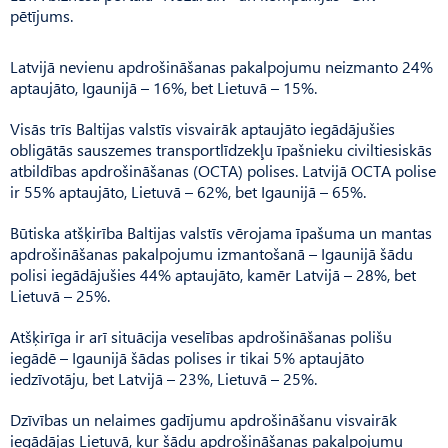
pētījums.
Latvijā nevienu apdrošināšanas pakalpojumu neizmanto 24%
aptaujāto, Igaunijā – 16%, bet Lietuvā – 15%.
Visās trīs Baltijas valstīs visvairāk aptaujāto iegādājušies
obligātās sauszemes transportlīdzekļu īpašnieku civiltiesiskās
atbildības apdrošināšanas (OCTA) polises. Latvijā OCTA polise
ir 55% aptaujāto, Lietuvā – 62%, bet Igaunijā – 65%.
Būtiska atšķirība Baltijas valstīs vērojama īpašuma un mantas
apdrošināšanas pakalpojumu izmantošanā – Igaunijā šādu
polisi iegādājušies 44% aptaujāto, kamēr Latvijā – 28%, bet
Lietuvā – 25%.
Atšķirīga ir arī situācija veselības apdrošināšanas polišu
iegādē – Igaunijā šādas polises ir tikai 5% aptaujāto
iedzīvotāju, bet Latvijā – 23%, Lietuvā – 25%.
Dzīvības un nelaimes gadījumu apdrošināšanu visvairāk
iegādājas Lietuvā, kur šādu apdrošināšanas pakalpojumu