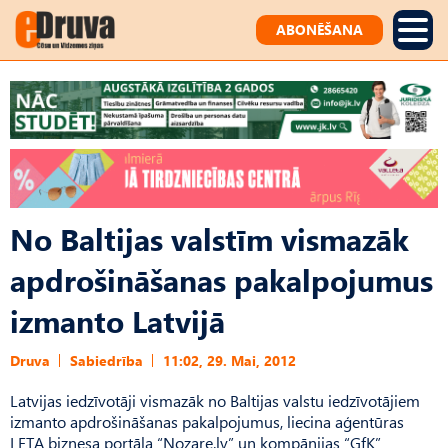
ABONĒŠANA
No Baltijas valstīm vismazāk
apdrošināšanas pakalpojumus
izmanto Latvijā
Druva
Sabiedrība
11:02, 29. Mai, 2012
Latvijas iedzīvotāji vismazāk no Baltijas valstu iedzīvotājiem
izmanto apdrošināšanas pakalpojumus, liecina aģentūras
LETA biznesa portāla “Nozare.lv” un kompānijas “GfK”