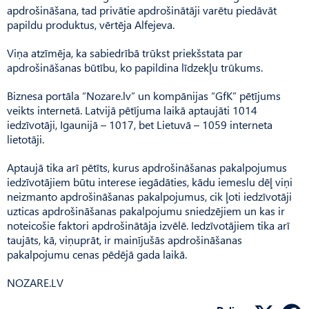
apdrošināšana, tad privātie apdrošinātāji varētu piedāvāt
papildu produktus, vērtēja Alfejeva.
Viņa atzīmēja, ka sabiedrībā trūkst priekšstata par
apdrošināšanas būtību, ko papildina līdzekļu trūkums.
Biznesa portāla “Nozare.lv” un kompānijas “GfK” pētījums
veikts internetā. Latvijā pētījuma laikā aptaujāti 1014
iedzīvotāji, Igaunijā – 1017, bet Lietuvā – 1059 interneta
lietotāji.
Aptaujā tika arī pētīts, kurus apdrošināšanas pakalpojumus
iedzīvotājiem būtu interese iegādāties, kādu iemeslu dēļ viņi
neizmanto apdrošināšanas pakalpojumus, cik ļoti iedzīvotāji
uzticas apdrošināšanas pakalpojumu sniedzējiem un kas ir
noteicošie faktori apdrošinātāja izvēlē. Iedzīvotājiem tika arī
taujāts, kā, viņuprāt, ir mainījušās apdrošināšanas
pakalpojumu cenas pēdējā gada laikā.
NOZARE.LV