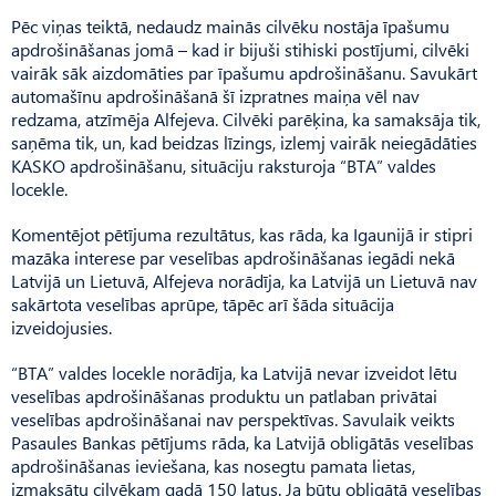
Pēc viņas teiktā, nedaudz mainās cilvēku nostāja īpašumu
apdrošināšanas jomā – kad ir bijuši stihiski postījumi, cilvēki
vairāk sāk aizdomāties par īpašumu apdrošināšanu. Savukārt
automašīnu apdrošināšanā šī izpratnes maiņa vēl nav
redzama, atzīmēja Alfejeva. Cilvēki parēķina, ka samaksāja tik,
saņēma tik, un, kad beidzas līzings, izlemj vairāk neiegādāties
KASKO apdrošināšanu, situāciju raksturoja “BTA” valdes
locekle.
Komentējot pētījuma rezultātus, kas rāda, ka Igaunijā ir stipri
mazāka interese par veselības apdrošināšanas iegādi nekā
Latvijā un Lietuvā, Alfejeva norādīja, ka Latvijā un Lietuvā nav
sakārtota veselības aprūpe, tāpēc arī šāda situācija
izveidojusies.
“BTA” valdes locekle norādīja, ka Latvijā nevar izveidot lētu
veselības apdrošināšanas produktu un patlaban privātai
veselības apdrošināšanai nav perspektīvas. Savulaik veikts
Pasaules Bankas pētījums rāda, ka Latvijā obligātās veselības
apdrošināšanas ieviešana, kas nosegtu pamata lietas,
izmaksātu cilvēkam gadā 150 latus. Ja būtu obligātā veselības