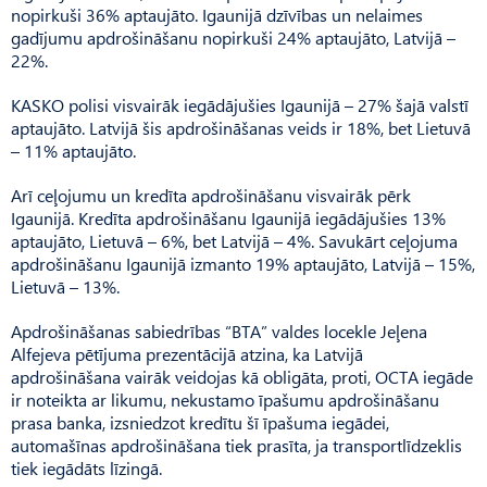
nopirkuši 36% aptaujāto. Igaunijā dzīvības un nelaimes
gadījumu apdrošināšanu nopirkuši 24% aptaujāto, Latvijā –
22%.
KASKO polisi visvairāk iegādājušies Igaunijā – 27% šajā valstī
aptaujāto. Latvijā šis apdrošināšanas veids ir 18%, bet Lietuvā
– 11% aptaujāto.
Arī ceļojumu un kredīta apdrošināšanu visvairāk pērk
Igaunijā. Kredīta apdrošināšanu Igaunijā iegādājušies 13%
aptaujāto, Lietuvā – 6%, bet Latvijā – 4%. Savukārt ceļojuma
apdrošināšanu Igaunijā izmanto 19% aptaujāto, Latvijā – 15%,
Lietuvā – 13%.
Apdrošināšanas sabiedrības “BTA” valdes locekle Jeļena
Alfejeva pētījuma prezentācijā atzina, ka Latvijā
apdrošināšana vairāk veidojas kā obligāta, proti, OCTA iegāde
ir noteikta ar likumu, nekustamo īpašumu apdrošināšanu
prasa banka, izsniedzot kredītu šī īpašuma iegādei,
automašīnas apdrošināšana tiek prasīta, ja transportlīdzeklis
tiek iegādāts līzingā.