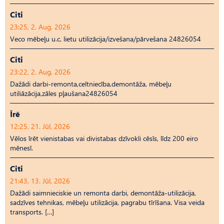
Citi
23:25, 2. Aug, 2026
Veco mēbeļu u.c. lietu utilizācija/izvešana/pārvešana 24826054
Citi
23:22, 2. Aug, 2026
Dažādi darbi-remonta,celtniecība,demontāža, mēbeļu
utiliāzācija,zāles pļaušana24826054
Īrē
12:25, 21. Jūl, 2026
Vēlos īrēt vienistabas vai divistabas dzīvokli cēsīs, līdz 200 eiro
mēnesī.
Citi
21:43, 13. Jūl, 2026
Dažādi saimnieciskie un remonta darbi, demontāža-utilizācija,
sadzīves tehnikas, mēbeļu utilizācija, pagrabu tīrīšana. Visa veida
transports. […]