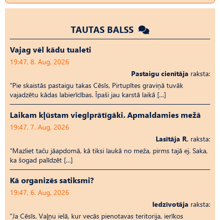
TAUTAS BALSS
Vajag vēl kādu tualeti
19:47, 8. Aug, 2026
Pastaigu cienītāja
raksta:
“Pie skaistās pastaigu takas Cēsīs, Pirtupītes graviņā tuvāk
vajadzētu kādas labierīcības. Īpaši jau karstā laikā […]
Laikam kļūstam vieglprātīgāki. Apmaldamies mežā
19:47, 7. Aug, 2026
Lasītāja R.
raksta:
“Mazliet taču jāapdomā, kā tiksi laukā no meža, pirms tajā ej. Saka,
ka šogad palīdzēt […]
Kā organizēs satiksmi?
19:47, 6. Aug, 2026
Iedzīvotāja
raksta:
“Ja Cēsīs, Vaļņu ielā, kur vecās pienotavas teritorija, ierīkos