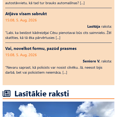
autostāvvietu, kā tad tur brauks automašīnas? […]
Atļāva visam sabrukt
15:08, 5. Aug, 2026
Lasītāja
raksta:
“Labi, ka beidzot kādreizējai Cēsu pienotavai būs cits saimnieks. Žēl
skatīties, kā tā ēka pārvērtusies […]
Vai, novelkot formu, pazūd prasmes
15:08, 5. Aug, 2026
Seniore V.
raksta:
“Nevaru saprast, kā policists var nosist cilvēku. Jā, neesot bijis
darbā, bet vai policistiem neiemāca, […]
Lasītākie raksti