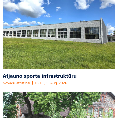
Atjauno sporta infrastruktūru
Novadu attīstībai
02:05, 5. Aug, 2026