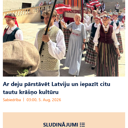
Ar deju pārstāvēt Latviju un iepazīt citu
tautu krāšņo kultūru
Sabiedrība
03:00, 5. Aug, 2026
SLUDINĀJUMI