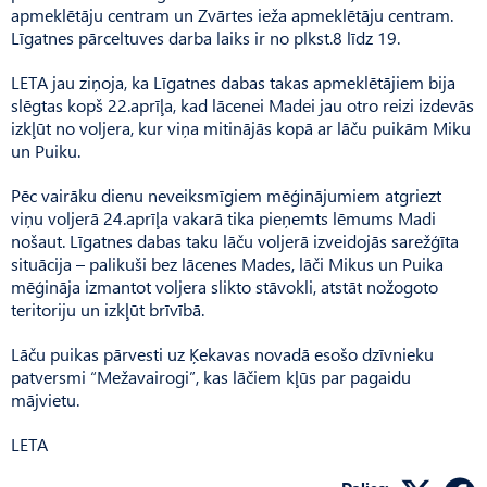
apmeklētāju centram un Zvārtes ieža apmeklētāju centram.
Līgatnes pārceltuves darba laiks ir no plkst.8 līdz 19.
LETA jau ziņoja, ka Līgatnes dabas takas apmeklētājiem bija
slēgtas kopš 22.aprīļa, kad lācenei Madei jau otro reizi izdevās
izkļūt no voljera, kur viņa mitinājās kopā ar lāču puikām Miku
un Puiku.
Pēc vairāku dienu neveiksmīgiem mēģinājumiem atgriezt
viņu voljerā 24.aprīļa vakarā tika pieņemts lēmums Madi
nošaut. Līgatnes dabas taku lāču voljerā izveidojās sarežģīta
situācija – palikuši bez lācenes Mades, lāči Mikus un Puika
mēģināja izmantot voljera slikto stāvokli, atstāt nožogoto
teritoriju un izkļūt brīvībā.
Lāču puikas pārvesti uz Ķekavas novadā esošo dzīvnieku
patversmi “Mežavairogi”, kas lāčiem kļūs par pagaidu
mājvietu.
LETA