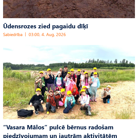
Ūdensrozes zied pagaidu dīķī
Sabiedrība
03:00, 4. Aug, 2026
“Vasara Mālos” pulcē bērnus radošam
piedzīvojumam un jautrām aktivitātēm