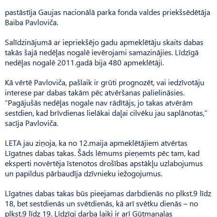
pastāstīja Gaujas nacionālā parka fonda valdes priekšsēdētāja
Baiba Pavloviča.
Salīdzinājumā ar iepriekšējo gadu apmeklētāju skaits dabas
takās šajā nedēļas nogalē ievērojami samazinājies. Līdzīgā
nedēļas nogalē 2011.gadā bija 480 apmeklētāji.
Kā vērtē Pavloviča, pašlaik ir grūti prognozēt, vai iedzīvotāju
interese par dabas takām pēc atvēršanas palielināsies.
“Pagājušās nedēļas nogale nav rādītājs, jo takas atvērām
sestdien, kad brīvdienas lielākai daļai cilvēku jau saplānotas,”
sacīja Pavloviča.
LETA jau ziņoja, ka no 12.maija apmeklētājiem atvērtas
Līgatnes dabas takas. Šāds lēmums pieņemts pēc tam, kad
eksperti novērtēja īstenotos drošības apstākļu uzlabojumus
un papildus pārbaudīja dzīvnieku iežogojumus.
Līgatnes dabas takas būs pieejamas darbdienās no plkst.9 līdz
18, bet sestdienās un svētdienās, kā arī svētku dienās – no
plkst.9 līdz 19. Līdzīgi darba laiki ir arī Gūtmaņalas