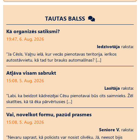
TAUTAS BALSS
Kā organizēs satiksmi?
19:47, 6. Aug, 2026
Iedzīvotāja
raksta:
“Ja Cēsīs, Vaļņu ielā, kur vecās pienotavas teritorija, ierīkos
autostāvvietu, kā tad tur brauks automašīnas? […]
Atļāva visam sabrukt
15:08, 5. Aug, 2026
Lasītāja
raksta:
“Labi, ka beidzot kādreizējai Cēsu pienotavai būs cits saimnieks. Žēl
skatīties, kā tā ēka pārvērtusies […]
Vai, novelkot formu, pazūd prasmes
15:08, 5. Aug, 2026
Seniore V.
raksta:
“Nevaru saprast, kā policists var nosist cilvēku. Jā, neesot bijis