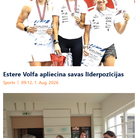
Estere Volfa apliecina savas līderpozīcijas
Sports
09:12, 1. Aug, 2026