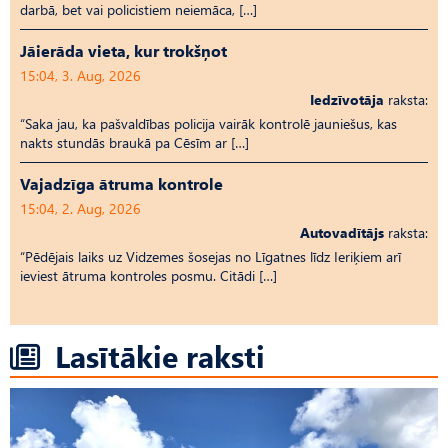
darbā, bet vai policistiem neiemāca, […]
Jāierāda vieta, kur trokšņot
15:04, 3. Aug, 2026
Iedzīvotāja
raksta:
“Saka jau, ka pašvaldības policija vairāk kontrolē jauniešus, kas
nakts stundās braukā pa Cēsīm ar […]
Vajadzīga ātruma kontrole
15:04, 2. Aug, 2026
Autovadītājs
raksta:
“Pēdējais laiks uz Vid­ze­mes šosejas no Līgatnes līdz Ieriķiem arī
ieviest ātruma kontroles posmu. Citādi […]
Lasītākie raksti