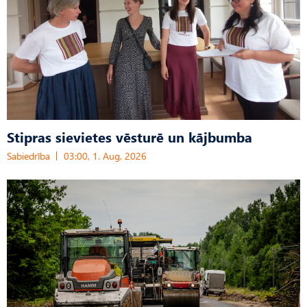
Stipras sievietes vēsturē un kājbumba
Sabiedrība
03:00, 1. Aug, 2026