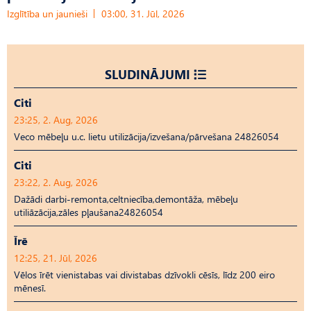
Izglītība un jaunieši
03:00, 31. Jūl, 2026
SLUDINĀJUMI
Citi
23:25, 2. Aug, 2026
Veco mēbeļu u.c. lietu utilizācija/izvešana/pārvešana 24826054
Citi
23:22, 2. Aug, 2026
Dažādi darbi-remonta,celtniecība,demontāža, mēbeļu
utiliāzācija,zāles pļaušana24826054
Īrē
12:25, 21. Jūl, 2026
Vēlos īrēt vienistabas vai divistabas dzīvokli cēsīs, līdz 200 eiro
mēnesī.