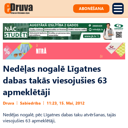
ABONĒŠANA
Nedēļas nogalē Līgatnes
dabas takās viesojušies 63
apmeklētāji
Druva
Sabiedrība
11:23, 15. Mai, 2012
Nedēļas nogalē, pēc Līgatnes dabas taku atvēršanas, tajās
viesojušies 63 apmeklētāji,