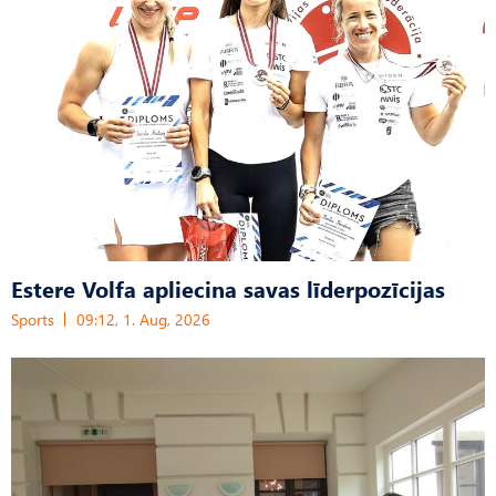
Estere Volfa apliecina savas līderpozīcijas
Sports
09:12, 1. Aug, 2026