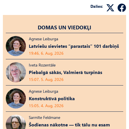
Dalies:
DOMAS UN VIEDOKĻI
Agnese Leiburga
Latviešu sievietes “parastais” 101 darbiņš
19:46, 6. Aug, 2026
Iveta Rozentāle
Piebalgā sākās, Valmierā turpinās
15:07, 5. Aug, 2026
Agnese Leiburga
Konstruktīvā politika
15:05, 4. Aug, 2026
Sarmīte Feldmane
Šodienas nākotne — tik tālu nu esam