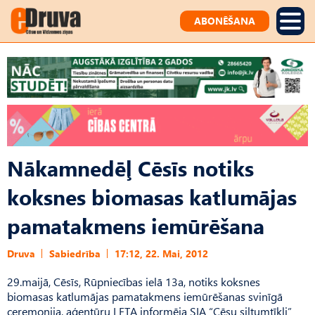
ABONĒŠANA
Nākamnedēļ Cēsīs notiks
koksnes biomasas katlumājas
pamatakmens iemūrēšana
Druva
Sabiedrība
17:12, 22. Mai, 2012
29.maijā, Cēsīs, Rūpniecības ielā 13a, notiks koksnes
biomasas katlumājas pamatakmens iemūrēšanas svinīgā
ceremonija, aģentūru LETA informēja SIA “Cēsu siltumtīkli”