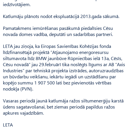
iedzīvotājiem.
Katlumāju plānots nodot ekspluatācijā 2013.gada sākumā.
Pamatakmens iemūrēšanas pasākumā piedalīsies Cēsu
novada domes vadība, deputāti un sadarbības partneri.
LETA jau ziņoja, ka Eiropas Savienības Kohēzijas fonda
līdzfinansētajā projektā “Atjaunojamo energoresursu
siltumavota līdz 8MW jaunbūve Rūpniecības ielā 13a, Cēsīs,
Cēsu novadā” jau 29.februārī tika noslēgts līgums ar AB “Axis
Industries” par tehniskā projekta izstrādes, autoruzraudzības
un būvdarbu veikšanu, iekārtu iegādi un uzstādīšanu par
kopējo summu 1 907 500 lati bez pievienotās vērtības
nodokļa (PVN).
Vasaras periodā jaunā katlumāja ražos siltumenerģiju karstā
ūdens sagatavošanai, bet ziemas periodā papildus ražos
apkures vajadzībām.
LETA