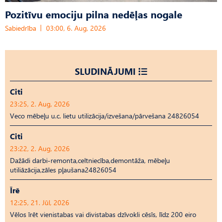
Pozitīvu emociju pilna nedēļas nogale
Sabiedrība
03:00, 6. Aug, 2026
SLUDINĀJUMI
Citi
23:25, 2. Aug, 2026
Veco mēbeļu u.c. lietu utilizācija/izvešana/pārvešana 24826054
Citi
23:22, 2. Aug, 2026
Dažādi darbi-remonta,celtniecība,demontāža, mēbeļu
utiliāzācija,zāles pļaušana24826054
Īrē
12:25, 21. Jūl, 2026
Vēlos īrēt vienistabas vai divistabas dzīvokli cēsīs, līdz 200 eiro