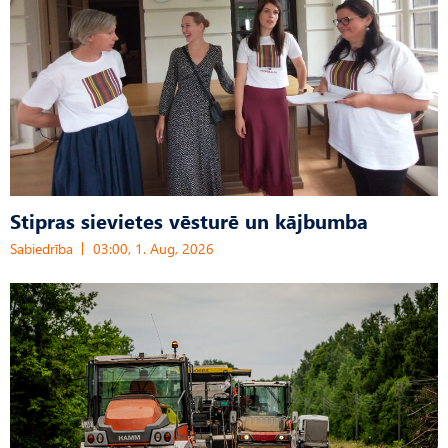
Stipras sievietes vēsturē un kājbumba
Sabiedrība
03:00, 1. Aug, 2026