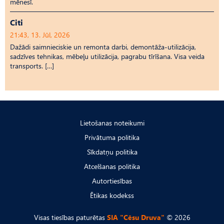
mēnesī.
Citi
21:43, 13. Jūl, 2026
Dažādi saimnieciskie un remonta darbi, demontāža-utilizācija,
sadzīves tehnikas, mēbeļu utilizācija, pagrabu tīrīšana. Visa veida
transports. […]
Lietošanas noteikumi
Privātuma politika
Sīkdatņu politika
Atcelšanas politika
Autortiesības
Ētikas kodekss
Visas tiesības paturētas
SIA "Cēsu Druva"
© 2026