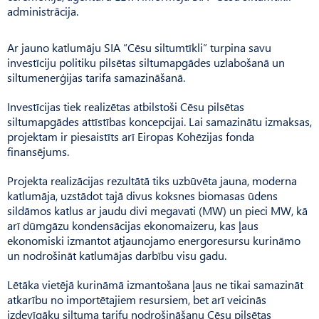
administrācija.
Ar jauno katlumāju SIA “Cēsu siltumtīkli” turpina savu
investīciju politiku pilsētas siltumapgādes uzlabošanā un
siltumenerģijas tarifa samazināšanā.
Investīcijas tiek realizētas atbilstoši Cēsu pilsētas
siltumapgādes attīstības koncepcijai. Lai samazinātu izmaksas,
projektam ir piesaistīts arī Eiropas Kohēzijas fonda
finansējums.
Projekta realizācijas rezultātā tiks uzbūvēta jauna, moderna
katlumāja, uzstādot tajā divus koksnes biomasas ūdens
sildāmos katlus ar jaudu divi megavati (MW) un pieci MW, kā
arī dūmgāzu kondensācijas ekonomaizeru, kas ļaus
ekonomiski izmantot atjaunojamo energoresursu kurināmo
un nodrošināt katlumājas darbību visu gadu.
Lētāka vietējā kurināmā izmantošana ļaus ne tikai samazināt
atkarību no importētajiem resursiem, bet arī veicinās
izdevīgāku siltuma tarifu nodrošināšanu Cēsu pilsētas