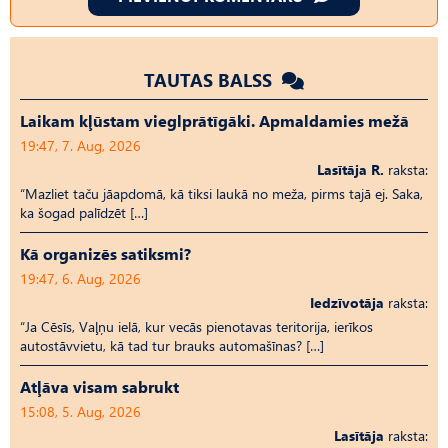
TAUTAS BALSS
Laikam kļūstam vieglprātīgāki. Apmaldamies mežā
19:47, 7. Aug, 2026
Lasītāja R.
raksta:
“Mazliet taču jāapdomā, kā tiksi laukā no meža, pirms tajā ej. Saka,
ka šogad palīdzēt […]
Kā organizēs satiksmi?
19:47, 6. Aug, 2026
Iedzīvotāja
raksta:
“Ja Cēsīs, Vaļņu ielā, kur vecās pienotavas teritorija, ierīkos
autostāvvietu, kā tad tur brauks automašīnas? […]
Atļāva visam sabrukt
15:08, 5. Aug, 2026
Lasītāja
raksta: