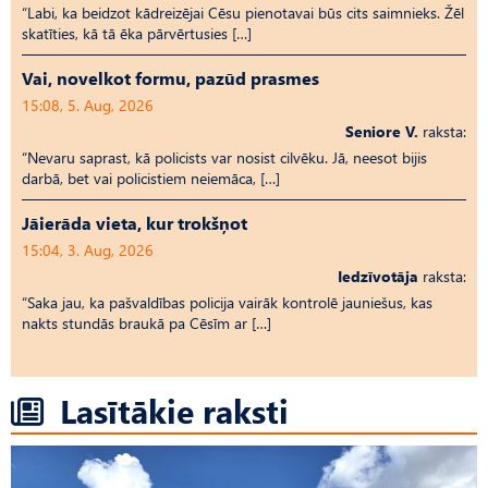
“Labi, ka beidzot kādreizējai Cēsu pienotavai būs cits saimnieks. Žēl
skatīties, kā tā ēka pārvērtusies […]
Vai, novelkot formu, pazūd prasmes
15:08, 5. Aug, 2026
Seniore V.
raksta:
“Nevaru saprast, kā policists var nosist cilvēku. Jā, neesot bijis
darbā, bet vai policistiem neiemāca, […]
Jāierāda vieta, kur trokšņot
15:04, 3. Aug, 2026
Iedzīvotāja
raksta:
“Saka jau, ka pašvaldības policija vairāk kontrolē jauniešus, kas
nakts stundās braukā pa Cēsīm ar […]
Lasītākie raksti