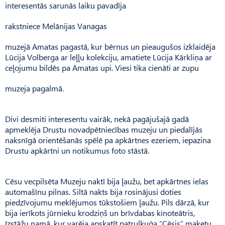
interesentās sarunās laiku pavadīja
rakstniece Melānijas Vanagas
muzejā Amatas pagastā, kur bērnus un pieaugušos izklaidēja
Lūcija Volberga ar leļļu kolekciju, amatiete Lūcija Kārkliņa ar
ceļojumu bildēs pa Amatas upi. Viesi tika cienāti ar zupu
muzeja pagalmā.
Divi desmiti interesentu vairāk, nekā pagājušajā gadā
apmeklēja Drustu novadpētniecības muzeju un piedalījās
naksnīgā orientēšanās spēlē pa apkārtnes ezeriem, iepazina
Drustu apkārtni un notikumus foto stāstā.
Cēsu vecpilsēta Muzeju naktī bija ļaužu, bet apkārtnes ielas
automašīnu pilnas. Siltā nakts bija rosinājusi doties
piedzīvojumu meklējumos tūkstošiem ļaužu. Pils dārzā, kur
bija ierīkots jūrnieku krodziņš un brīvdabas kinoteātris,
Izstāžu namā, kur varēja apskatīt patruļkuģa “Cēsis” maketu