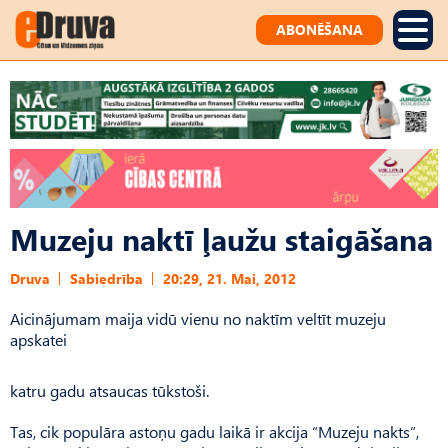
ABONĒŠANA
Muzeju naktī ļaužu staigāšana
Druva
Sabiedrība
20:29, 21. Mai, 2012
Aicinājumam maija vidū vienu no naktīm veltīt muzeju
apskatei
katru gadu atsaucas tūkstoši.
Tas, cik populāra astoņu gadu laikā ir akcija “Muzeju nakts”,