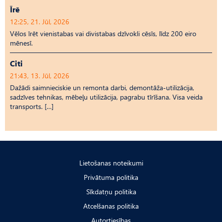
Īrē
12:25, 21. Jūl, 2026
Vēlos īrēt vienistabas vai divistabas dzīvokli cēsīs, līdz 200 eiro
mēnesī.
Citi
21:43, 13. Jūl, 2026
Dažādi saimnieciskie un remonta darbi, demontāža-utilizācija,
sadzīves tehnikas, mēbeļu utilizācija, pagrabu tīrīšana. Visa veida
transports. […]
Lietošanas noteikumi
Privātuma politika
Sīkdatņu politika
Atcelšanas politika
Autortiesības