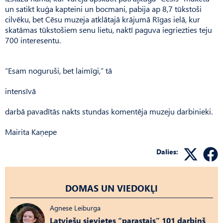
un satikt kuģa kapteini un bocmani, pabija ap 8,7 tūkstoši
cilvēku, bet Cēsu muzeja atklātajā krājumā Rīgas ielā, kur
skatāmas tūkstošiem senu lietu, naktī paguva iegriezties teju
700 interesentu.
“Esam noguruši, bet laimīgi,” tā
intensīvā
darbā pavadītās nakts stundas komentēja muzeju darbinieki.
Mairita Kaņepe
Dalies:
DOMAS UN VIEDOKĻI
Agnese Leiburga
Latviešu sievietes “parastais” 101 darbiņš