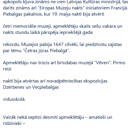
apkopots kļuva zināms ne vien Latvijas Kultūras ministrijā, tas
darīts zināms arī “Eiropas Muzeju nakts” iniciatoriem Francijā.
Piebalgas pakalnos, kur 19. maija naktī bija atvērti
četri memoriālie muzeji, apmeklētāju skaits sešu vakara un
nakts stundu laikā pārspēja iepriekšējā gada
rekordu. Muzejos pabija 1647 cilvēki, lai piedzīvotu sajūtas
par tēmu “Četras jūras Piebalgā”.
Apmeklētāju nav trūcis arī brīvdabas muzejā “Vēveri”. Pirmo
reizi
naktī bija atvērtas arī novadpētniecības ekspozīcijas
Dzērbenes un Vecpiebalgas
vidusskolā.
Vairāk nekā septiņi desmiti apmeklētāju – amatieši un
rīdzinieki –