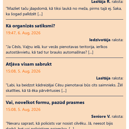
Lasītāja R.
raksta:
“Mazliet taču jāapdomā, kā tiksi laukā no meža, pirms tajā ej. Saka,
ka šogad palīdzēt […]
Kā organizēs satiksmi?
19:47, 6. Aug, 2026
Iedzīvotāja
raksta:
“Ja Cēsīs, Vaļņu ielā, kur vecās pienotavas teritorija, ierīkos
autostāvvietu, kā tad tur brauks automašīnas? […]
Atļāva visam sabrukt
15:08, 5. Aug, 2026
Lasītāja
raksta:
“Labi, ka beidzot kādreizējai Cēsu pienotavai būs cits saimnieks. Žēl
skatīties, kā tā ēka pārvērtusies […]
Vai, novelkot formu, pazūd prasmes
15:08, 5. Aug, 2026
Seniore V.
raksta:
“Nevaru saprast, kā policists var nosist cilvēku. Jā, neesot bijis
darbā, bet vai policistiem neiemāca, […]