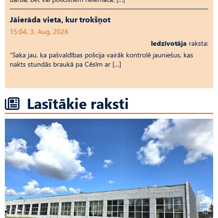
Jāierāda vieta, kur trokšņot
15:04, 3. Aug, 2026
Iedzīvotāja
raksta:
“Saka jau, ka pašvaldības policija vairāk kontrolē jauniešus, kas
nakts stundās braukā pa Cēsīm ar […]
Lasītākie raksti