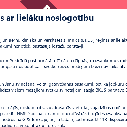
s ar lielāku noslogotību
un Bērnu klīniskā universitātes slimnīca (BKUS) rēķinās ar lielāk
kumi nenotiek, pastāstīja iestāžu pārstāvji.
ienmēr strādā pastiprinātā režīmā un rēķinās, ka izsaukumu skait
 brigāžu noslogotība – svētku reizēs mediķiem bieži nav laika atvil
un Jāņu svinēšanai veltīti gatavošanās pasākumi, bet, kā jebkuru 
alīdzēt visiem mazajiem svētku svinētājiem, sacīja BKUS pārstāve E
uku mājās, noskaidrot savu atrašanās vietu, lai, vajadzības gadīju
o aprakstīt. NMPD aicina izmantot operatīvākās brigādes izsaukšan
is nodrošina GPS funkciju, un, ja tāda ir, tad nosaukt 113 dispeče
gadījuma vietu ātrāk un precīzāk.