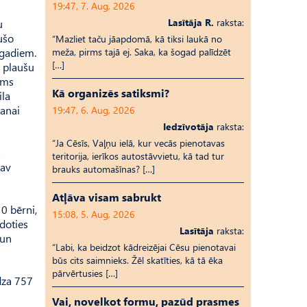
19:47, 7. Aug, 2026
Lasītāja R.
raksta:
u
ušo
“Mazliet taču jāapdomā, kā tiksi laukā no
 gadiem.
meža, pirms tajā ej. Saka, ka šogad palīdzēt
[…]
s plaušu
ams
Kā organizēs satiksmi?
ila
šanai
19:47, 6. Aug, 2026
Iedzīvotāja
raksta:
“Ja Cēsīs, Vaļņu ielā, kur vecās pienotavas
s
teritorija, ierīkos autostāvvietu, kā tad tur
nav
brauks automašīnas? […]
Atļāva visam sabrukt
10 bērni,
15:08, 5. Aug, 2026
odoties
Lasītāja
raksta:
 un
“Labi, ka beidzot kādreizējai Cēsu pienotavai
būs cits saimnieks. Žēl skatīties, kā tā ēka
pārvērtusies […]
dza 757
Vai, novelkot formu, pazūd prasmes