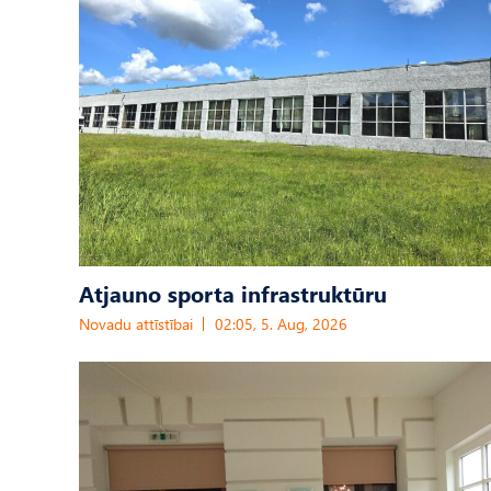
Atjauno sporta infrastruktūru
Novadu attīstībai
02:05, 5. Aug, 2026