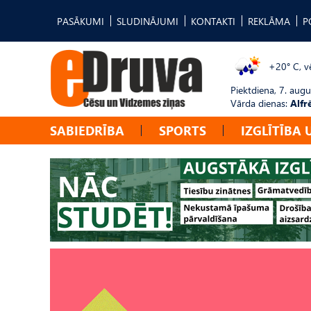
PASĀKUMI
SLUDINĀJUMI
KONTAKTI
REKLĀMA
P
+20° C, vē
Piektdiena, 7. augu
Vārda dienas:
Alfr
SABIEDRĪBA
SPORTS
IZGLĪTĪBA 