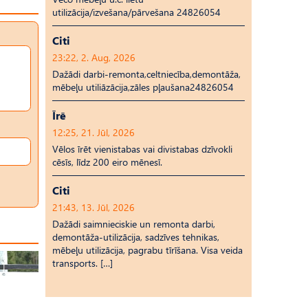
utilizācija/izvešana/pārvešana 24826054
Citi
23:22, 2. Aug, 2026
Dažādi darbi-remonta,celtniecība,demontāža,
mēbeļu utiliāzācija,zāles pļaušana24826054
Īrē
12:25, 21. Jūl, 2026
Vēlos īrēt vienistabas vai divistabas dzīvokli
cēsīs, līdz 200 eiro mēnesī.
Citi
21:43, 13. Jūl, 2026
Dažādi saimnieciskie un remonta darbi,
demontāža-utilizācija, sadzīves tehnikas,
mēbeļu utilizācija, pagrabu tīrīšana. Visa veida
transports. […]