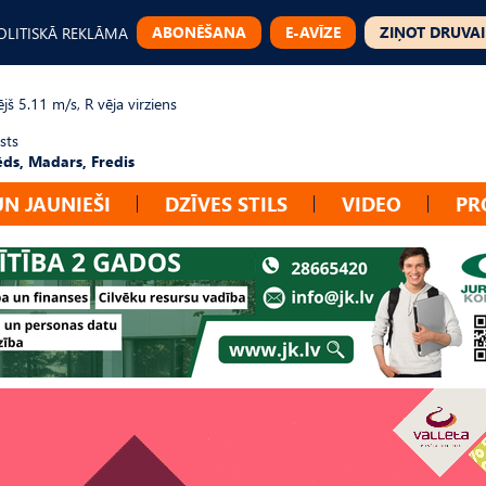
ABONĒŠANA
E-AVĪZE
ZIŅOT DRUVAI
OLITISKĀ REKLĀMA
jš 5.11 m/s, R vēja virziens
sts
ēds, Madars, Fredis
UN JAUNIEŠI
DZĪVES STILS
VIDEO
PR