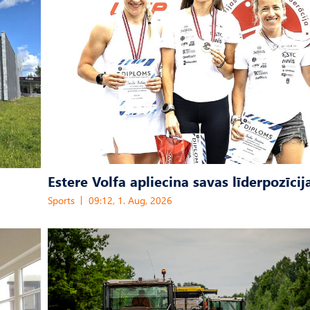
Estere Volfa apliecina savas līderpozīcij
Sports
09:12, 1. Aug, 2026