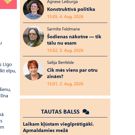
Agnese Leiburga
Konstruktīvā politika
15:05, 4. Aug, 2026
Sarmīte Feldmane
Šodienas nākotne — tik
u
tālu nu esam
15:02, 3. Aug, 2026
Sallija Benfelde
s Līgo
Cik mēs viens par otru
kt elpu,
zinām?
15:01, 2. Aug, 2026
dienu,
līna
TAUTAS BALSS
mā
as
Laikam kļūstam vieglprātīgāki.
ram
Apmaldamies mežā