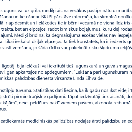
tas uguns vai uz grila, mediķi aicina vecākus pastiprinātu uzmanīb
āšanai un lietošanai. BKUS pārstāve informēja, ka slimnīcā nonāk
ā ir ap desmit un lielākoties tie ir bērni vecumā no viena līdz trīs
raktā, bet arī elpceļos, radot ķīmiskus bojājumus, kuru dēļ roda
bojājumi. Mediķi brīdina, ka degmaisījumā esošās vielas nav iespēj
 tikai ieskalot dziļāk elpceļos. Ja tiek konstatēts, ka ir iedzerts gr
aisīt vemšanu, jo šāda rīcība var palielināt risku šķidruma iekļū
īgotāji bija ielēkuši vai iekrituši tieši ugunskurā un guva smagu
evi, gan apkārtējos no apdegumiem. “Lēkšana pāri ugunskuram 
niskās palīdzības dienesta virsārste Linda Eihvalde.
stilpju tuvumā. Statistikas dati liecina, ka ik gadu noslīkst vidēji 
strēti pirmie traģiskie gadījumi. Tāpat iedzīvotāji tiek aicināti, d
z kājām”, neiet peldēties naktī vieniem pašiem, alkohola reibumā
nus.
eatliekamās medicīniskās palīdzības nodaļas ārsti palīdzību snie