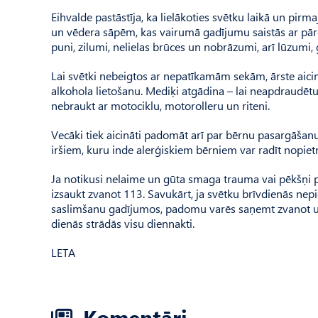
Eihvalde pastāstīja, ka lielākoties svētku laikā un pir
un vēdera sāpēm, kas vairumā gadījumu saistās ar pārē
puni, zilumi, nelielas brūces un nobrāzumi, arī lūzumi,
Lai svētki nebeigtos ar nepatīkamām sekām, ārste aic
alkohola lietošanu. Mediķi atgādina – lai neapdraudētu
nebraukt ar motociklu, motorolleru un riteni.
Vecāki tiek aicināti padomāt arī par bērnu pasargāša
iršiem, kuru inde alerģiskiem bērniem var radīt nopie
Ja notikusi nelaime un gūta smaga trauma vai pēkšņi pas
izsaukt zvanot 113. Savukārt, ja svētku brīvdienās ne
saslimšanu gadījumos, padomu varēs saņemt zvanot uz
dienās strādās visu diennakti.
LETA
Komentāri