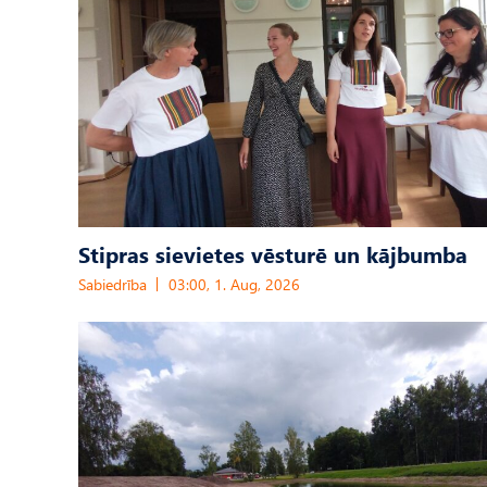
Stipras sievietes vēsturē un kājbumba
Sabiedrība
03:00, 1. Aug, 2026