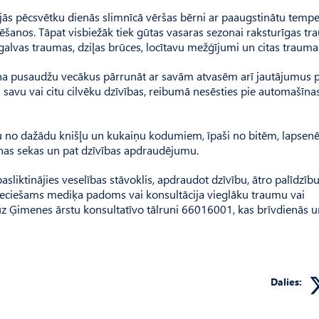
majās pēcsvētku dienās slimnīcā vēršas bērni ar paaugstinātu temp
šanos. Tāpat visbiežāk tiek gūtas vasaras sezonai raksturīgas tr
 galvas traumas, dziļas brūces, locītavu mežģījumi un citas trauma
ina pusaudžu vecākus pārrunāt ar savām atvasēm arī jautājumus 
 savu vai citu cilvēku dzīvības, reibumā nesēsties pie automašīnas
nu no dažādu knišļu un kukaiņu kodumiem, īpaši no bitēm, lapsen
tnas sekas un pat dzīvības apdraudējumu.
liktinājies veselības stāvoklis, apdraudot dzīvību, ātro palīdzību
pieciešams mediķa padoms vai konsultācija vieglāku traumu vai
 Ģimenes ārstu konsultatīvo tālruni 66016001, kas brīvdienās u
Dalies: