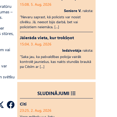
15:08, 5. Aug, 2026
eratūru
Seniore V.
raksta:
aumas –
s.
“Nevaru saprast, kā policists var nosist
cilvēku. Jā, neesot bijis darbā, bet vai
policistiem neiemāca, […]
par
 stūres,
Jāierāda vieta, kur trokšņot
15:04, 3. Aug, 2026
ēm vai
Iedzīvotāja
raksta:
“Saka jau, ka pašvaldības policija vairāk
kontrolē jauniešus, kas nakts stundās braukā
 var
pa Cēsīm ar […]
n svētku
SLUDINĀJUMI
Citi
23:25, 2. Aug, 2026
Veco mēbeļu u.c. lietu