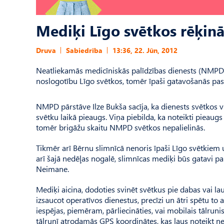
Mediķi Līgo svētkos rēķinā
Druva
Sabiedrība
13:36, 22. Jūn, 2012
Neatliekamās medicīniskās palīdzības dienests (NMPD) 
noslogotību Līgo svētkos, tomēr īpaši gatavošanās pasā
NMPD pārstāve Ilze Bukša sacīja, ka dienests svētkos v
svētku laikā pieaugs. Viņa piebilda, ka noteikti pieaugs
tomēr brigāžu skaitu NMPD svētkos nepalielinās.
Tikmēr arī Bērnu slimnīcā nenoris īpaši Līgo svētkiem 
arī šajā nedēļas nogalē, slimnīcas mediķi būs gatavi p
Neimane.
Mediķi aicina, dodoties svinēt svētkus pie dabas vai la
izsaucot operatīvos dienestus, precīzi un ātri spētu t
iespējas, piemēram, pārliecināties, vai mobilais tālrun
tālrunī atrodamās GPS koordinātes, kas ļaus noteikt ne