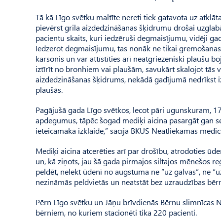
Tā kā Līgo svētku maltīte nereti tiek gatavota uz atklā
pievērst grila aizdedzināšanas šķidrumu drošai uzglab
pacientu skaits, kuri iedzēruši degmaisījumu, vidēji gad
Iedzerot degmaisījumu, tas nonāk ne tikai gremošanas t
karsonis un var attīstīties arī neatgriezeniski plaušu 
iztīrīt no bronhiem vai plaušām, savukārt skalojot tās var
aizdedzināšanas šķidrums, nekādā gadījumā nedrīkst izr
plaušās.
Pagājušā gada Līgo svētkos, lecot pāri ugunskuram, 17 l
apdegumus, tāpēc šogad mediķi aicina pasargāt gan s
ieteicamākā izklaide,” sacīja BKUS Neatliekamās medicī
Mediķi aicina atcerēties arī par drošību, atrodoties ūden
un, kā ziņots, jau šā gada pirmajos siltajos mēnešos reģi
peldēt, nelekt ūdenī no augstuma ne “uz galvas”, ne “u
nezināmās peldvietās un neatstāt bez uzraudzības bēr
Pērn Līgo svētku un Jāņu brīvdienās Bērnu slimnīcas N
bērniem, no kuriem stacionēti tika 220 pacienti.