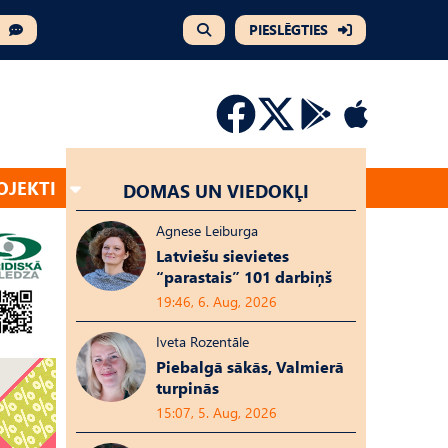
PIESLĒGTIES
OJEKTI
DOMAS UN VIEDOKĻI
Agnese Leiburga
Latviešu sievietes
“parastais” 101 darbiņš
19:46, 6. Aug, 2026
Iveta Rozentāle
Piebalgā sākās, Valmierā
turpinās
15:07, 5. Aug, 2026