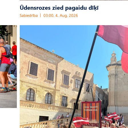
Ūdensrozes zied pagaidu dīķī
Sabiedrība
03:00, 4. Aug, 2026