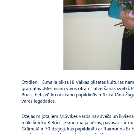
Otrdien, 15.maijā plkst.18 Valkas pilsētas kultūras nam
grāmatas „Mēs esam viens otram” atvēršanas svētki. 
Bricis, bet svētku noskaņu papildinās mūziķa Jāņa Ža
varēs iegādāties.
Dzejas mīļotājiem M.Svīķes vārds nav svešs un ikviena 
mākslinieku R.Brici. „Esmu maija bērns, pavasaris ir ma
Grāmatā ir 70 dzejoļi, kas papildināti ar Raimonda Br