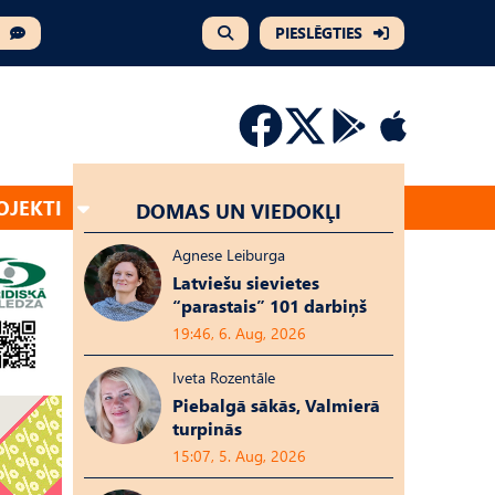
PIESLĒGTIES
OJEKTI
DOMAS UN VIEDOKĻI
Agnese Leiburga
Latviešu sievietes
“parastais” 101 darbiņš
19:46, 6. Aug, 2026
Iveta Rozentāle
Piebalgā sākās, Valmierā
turpinās
15:07, 5. Aug, 2026