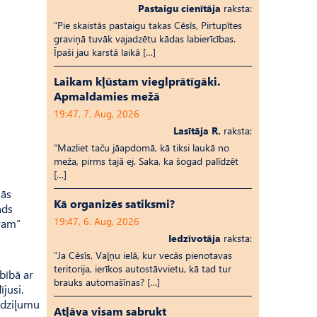
Pastaigu cienītāja
raksta:
“Pie skaistās pastaigu takas Cēsīs, Pirtupītes
graviņā tuvāk vajadzētu kādas labierīcības.
Īpaši jau karstā laikā […]
Laikam kļūstam vieglprātīgāki.
Apmaldamies mežā
19:47, 7. Aug, 2026
Lasītāja R.
raksta:
“Mazliet taču jāapdomā, kā tiksi laukā no
meža, pirms tajā ej. Saka, ka šogad palīdzēt
[…]
nās
Kā organizēs satiksmi?
nds
19:47, 6. Aug, 2026
tram”
Iedzīvotāja
raksta:
“Ja Cēsīs, Vaļņu ielā, kur vecās pienotavas
teritorija, ierīkos autostāvvietu, kā tad tur
bībā ar
brauks automašīnas? […]
jusi.
u dziļumu
Atļāva visam sabrukt