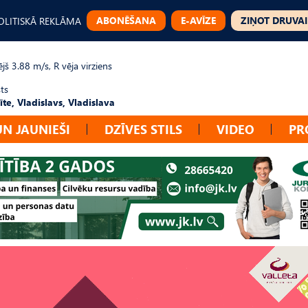
ABONĒŠANA
E-AVĪZE
ZIŅOT DRUVAI
OLITISKĀ REKLĀMA
jš 3.88 m/s, R vēja virziens
ts
te, Vladislavs, Vladislava
UN JAUNIEŠI
DZĪVES STILS
VIDEO
PR