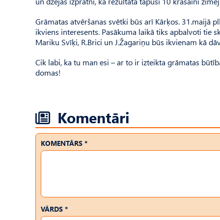
un dzejas izpratni, kā rezultātā tapuši 10 krāsaini zīmēj
Grāmatas atvēršanas svētki būs arī Kārķos. 31.maijā pl
ikviens interesents. Pasākuma laikā tiks apbalvoti tie 
Mariku Svīķi, R.Brici un J.Žagariņu būs ikvienam kā 
Cik labi, ka tu man esi – ar to ir izteikta grāmatas būt
domas!
Komentāri
KOMENTĀRS *
VĀRDS *