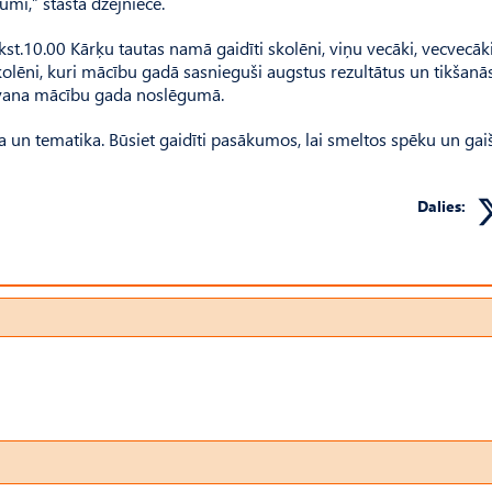
umi,” stāsta dzejniece.
kst.10.00 Kārķu tautas namā gaidīti skolēni, viņu vecāki, vecvecāk
skolēni, kuri mācību gadā sasnieguši augstus rezultātus un tikšanā
dāvana mācību gada noslēgumā.
ība un tematika. Būsiet gaidīti pasākumos, lai smeltos spēku un gai
Dalies: