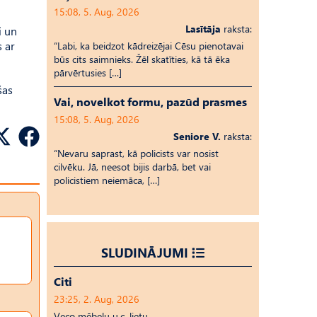
15:08, 5. Aug, 2026
Lasītāja
raksta:
i un
s ar
“Labi, ka beidzot kādreizējai Cēsu pienotavai
būs cits saimnieks. Žēl skatīties, kā tā ēka
pārvērtusies […]
šas
Vai, novelkot formu, pazūd prasmes
15:08, 5. Aug, 2026
Seniore V.
raksta:
“Nevaru saprast, kā policists var nosist
cilvēku. Jā, neesot bijis darbā, bet vai
policistiem neiemāca, […]
SLUDINĀJUMI
Citi
23:25, 2. Aug, 2026
Veco mēbeļu u.c. lietu