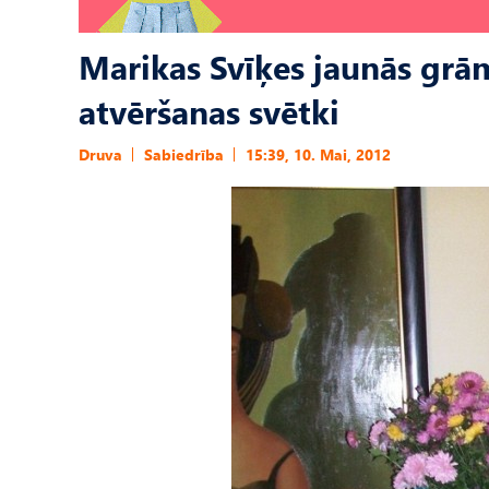
Marikas Svīķes jaunās grā
atvēršanas svētki
Druva
Sabiedrība
15:39, 10. Mai, 2012