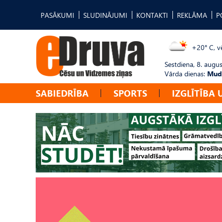
PASĀKUMI
SLUDINĀJUMI
KONTAKTI
REKLĀMA
P
+20° C, vē
Sestdiena, 8. augus
Vārda dienas:
Mudī
SABIEDRĪBA
SPORTS
IZGLĪTĪBA 