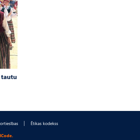
 tautu
ortiesības
Ētikas kodekss
lCode.