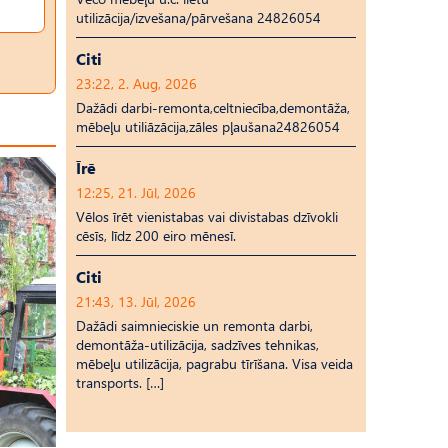
utilizācija/izvešana/pārvešana 24826054
Citi
23:22, 2. Aug, 2026
Dažādi darbi-remonta,celtniecība,demontāža,
mēbeļu utiliāzācija,zāles pļaušana24826054
Īrē
12:25, 21. Jūl, 2026
Vēlos īrēt vienistabas vai divistabas dzīvokli
cēsīs, līdz 200 eiro mēnesī.
Citi
21:43, 13. Jūl, 2026
Dažādi saimnieciskie un remonta darbi,
demontāža-utilizācija, sadzīves tehnikas,
mēbeļu utilizācija, pagrabu tīrīšana. Visa veida
transports. […]