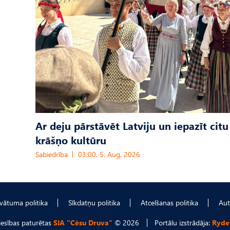
Ar deju pārstāvēt Latviju un iepazīt citu
krāšņo kultūru
Sabiedrība
03:00, 5. Aug, 2026
ivātuma politika
Sīkdatņu politika
Atcelšanas politika
Aut
tiesības paturētas
SIA "Cēsu Druva"
© 2026
Portālu izstrādāja:
Ryde