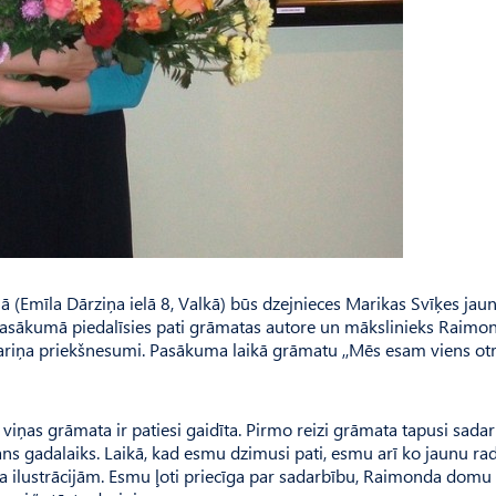
ā (Emīla Dārziņa ielā 8, Valkā) būs dzejnieces Marikas Svīķes jau
Pasākumā piedalīsies pati grāmatas autore un mākslinieks Raimo
gariņa priekšnesumi. Pasākuma laikā grāmatu ,,Mēs esam viens o
viņas grāmata ir patiesi gaidīta. Pirmo reizi grāmata tapusi sadar
ns gadalaiks. Laikā, kad esmu dzimusi pati, esmu arī ko jaunu radī
iča ilustrācijām. Esmu ļoti priecīga par sadarbību, Raimonda dom