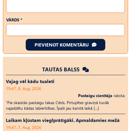
VĀRDS *
PIEVIENOT KOMENTĀRU
TAUTAS BALSS
Vajag vēl kādu tualeti
19:47, 8. Aug, 2026
Pastaigu cienītāja
raksta:
“Pie skaistās pastaigu takas Cēsīs, Pirtupītes graviņā tuvāk
vajadzētu kādas labierīcības. Īpaši jau karstā laikā […]
Laikam kļūstam vieglprātīgāki. Apmaldamies mežā
19:47, 7. Aug, 2026