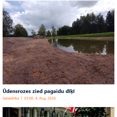
Ūdensrozes zied pagaidu dīķī
Sabiedrība
03:00, 4. Aug, 2026