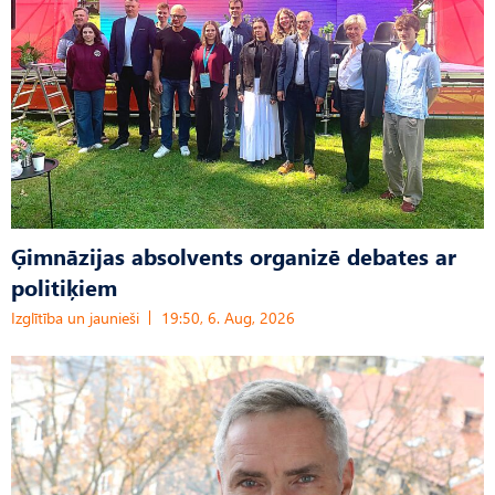
Ģimnāzijas absolvents organizē debates ar
politiķiem
Izglītība un jaunieši
19:50, 6. Aug, 2026