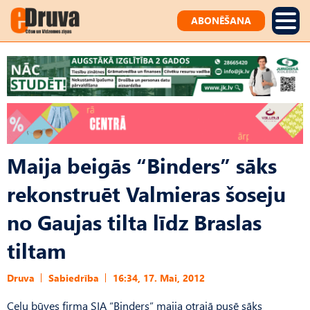
ABONĒŠANA
Maija beigās “Binders” sāks
rekonstruēt Valmieras šoseju
no Gaujas tilta līdz Braslas
tiltam
Druva
Sabiedrība
16:34, 17. Mai, 2012
Ceļu būves firma SIA “Binders” maija otrajā pusē sāks