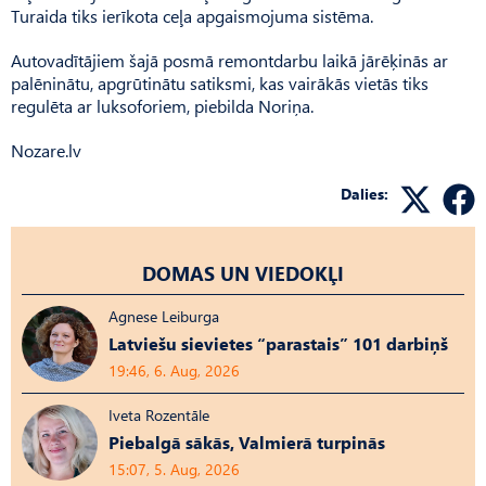
Turaida tiks ierīkota ceļa apgaismojuma sistēma.
Autovadītājiem šajā posmā remontdarbu laikā jārēķinās ar
palēninātu, apgrūtinātu satiksmi, kas vairākās vietās tiks
regulēta ar luksoforiem, piebilda Noriņa.
Nozare.lv
Dalies:
DOMAS UN VIEDOKĻI
Agnese Leiburga
Latviešu sievietes “parastais” 101 darbiņš
19:46, 6. Aug, 2026
Iveta Rozentāle
Piebalgā sākās, Valmierā turpinās
15:07, 5. Aug, 2026