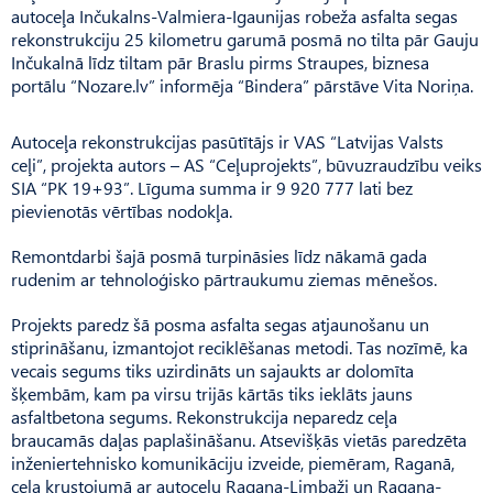
autoceļa Inčukalns-Valmiera-Igaunijas robeža asfalta segas
rekonstrukciju 25 kilometru garumā posmā no tilta pār Gauju
Inčukalnā līdz tiltam pār Braslu pirms Straupes, biznesa
portālu “Nozare.lv” informēja “Bindera” pārstāve Vita Noriņa.
Autoceļa rekonstrukcijas pasūtītājs ir VAS “Latvijas Valsts
ceļi”, projekta autors – AS “Ceļuprojekts”, būvuzraudzību veiks
SIA “PK 19+93”. Līguma summa ir 9 920 777 lati bez
pievienotās vērtības nodokļa.
Remontdarbi šajā posmā turpināsies līdz nākamā gada
rudenim ar tehnoloģisko pārtraukumu ziemas mēnešos.
Projekts paredz šā posma asfalta segas atjaunošanu un
stiprināšanu, izmantojot reciklēšanas metodi. Tas nozīmē, ka
vecais segums tiks uzirdināts un sajaukts ar dolomīta
šķembām, kam pa virsu trijās kārtās tiks ieklāts jauns
asfaltbetona segums. Rekonstrukcija neparedz ceļa
braucamās daļas paplašināšanu. Atsevišķās vietās paredzēta
inženiertehnisko komunikāciju izveide, piemēram, Raganā,
ceļa krustojumā ar autoceļu Ragana-Limbaži un Ragana-