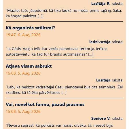
Lasītāja R.
raksta:
“Mazliet taču jāapdomā, kā tiksi laukā no meža, pirms tajā ej. Saka,
ka šogad palīdzēt […]
Kā organizēs satiksmi?
19:47, 6. Aug, 2026
Iedzīvotāja
raksta:
“Ja Cēsīs, Vaļņu ielā, kur vecās pienotavas teritorija, ierīkos
autostāvvietu, kā tad tur brauks automašīnas? […]
Atļāva visam sabrukt
15:08, 5. Aug, 2026
Lasītāja
raksta:
“Labi, ka beidzot kādreizējai Cēsu pienotavai būs cits saimnieks. Žēl
skatīties, kā tā ēka pārvērtusies […]
Vai, novelkot formu, pazūd prasmes
15:08, 5. Aug, 2026
Seniore V.
raksta:
“Nevaru saprast, kā policists var nosist cilvēku. Jā, neesot bijis