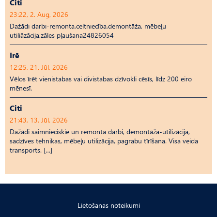
Citi
23:22, 2. Aug, 2026
Dažādi darbi-remonta,celtniecība,demontāža, mēbeļu
utiliāzācija,zāles pļaušana24826054
Īrē
12:25, 21. Jūl, 2026
Vēlos īrēt vienistabas vai divistabas dzīvokli cēsīs, līdz 200 eiro
mēnesī.
Citi
21:43, 13. Jūl, 2026
Dažādi saimnieciskie un remonta darbi, demontāža-utilizācija,
sadzīves tehnikas, mēbeļu utilizācija, pagrabu tīrīšana. Visa veida
transports. […]
Lietošanas noteikumi