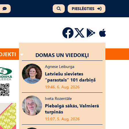
PIESLĒGTIES
OJEKTI
DOMAS UN VIEDOKĻI
Agnese Leiburga
Latviešu sievietes
“parastais” 101 darbiņš
19:46, 6. Aug, 2026
Iveta Rozentāle
Piebalgā sākās, Valmierā
turpinās
15:07, 5. Aug, 2026