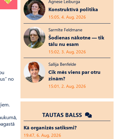
Agnese Leiburga
Konstruktīvā politika
15:05, 4. Aug, 2026
Sarmīte Feldmane
Šodienas nākotne — tik
tālu nu esam
15:02, 3. Aug, 2026
Sallija Benfelde
Cik mēs viens par otru
upu
zinām?
dus” no
15:01, 2. Aug, 2026
ļiem.
TAUTAS BALSS
laukumā,
pagastā
Kā organizēs satiksmi?
19:47, 6. Aug, 2026