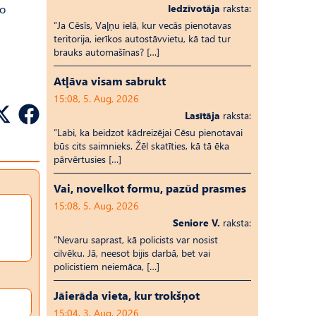
go
Iedzīvotāja
raksta:
“Ja Cēsīs, Vaļņu ielā, kur vecās pienotavas
teritorija, ierīkos autostāvvietu, kā tad tur
brauks automašīnas? […]
Atļāva visam sabrukt
15:08, 5. Aug, 2026
Lasītāja
raksta:
“Labi, ka beidzot kādreizējai Cēsu pienotavai
būs cits saimnieks. Žēl skatīties, kā tā ēka
pārvērtusies […]
Vai, novelkot formu, pazūd prasmes
15:08, 5. Aug, 2026
Seniore V.
raksta:
“Nevaru saprast, kā policists var nosist
cilvēku. Jā, neesot bijis darbā, bet vai
policistiem neiemāca, […]
Jāierāda vieta, kur trokšņot
15:04, 3. Aug, 2026