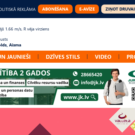
ABONĒŠANA
E-AVĪZE
ZIŅOT DRUVAI
OLITISKĀ REKLĀMA
jš 1.66 m/s, R vēja virziens
gusts
lds, Aisma
UN JAUNIEŠI
DZĪVES STILS
VIDEO
PR