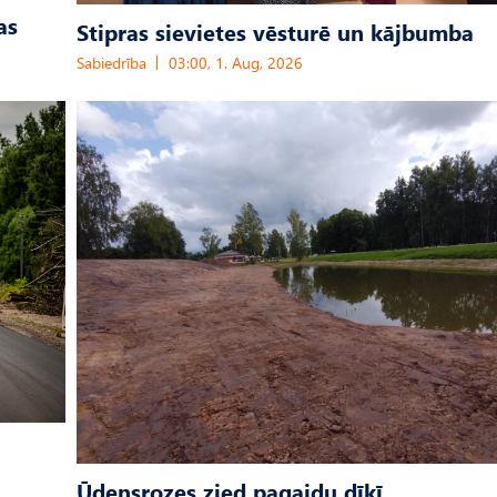
as
Stipras sievietes vēsturē un kājbumba
Sabiedrība
03:00, 1. Aug, 2026
Ūdensrozes zied pagaidu dīķī