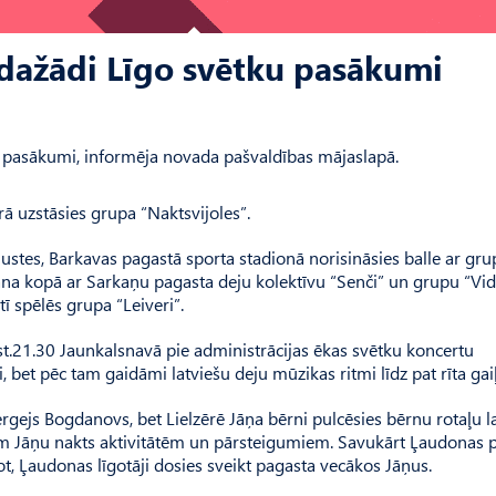
ažādi Līgo svētku pasākumi
 pasākumi, informēja novada pašvaldības mājaslapā.
ā uzstāsies grupa “Naktsvijoles”.
ustes, Barkavas pagastā sporta stadionā norisināsies balle ar gr
šana kopā ar Sarkaņu pagasta deju kolektīvu “Senči” un grupu “Vi
 spēlēs grupa “Leiveri”.
st.21.30 Jaunkalsnavā pie administrācijas ēkas svētku koncertu
, bet pēc tam gaidāmi latviešu deju mūzikas ritmi līdz pat rīta gai
rgejs Bogdanovs, bet Lielzērē Jāņa bērni pulcēsies bērnu rotaļu 
dām Jāņu nakts aktivitātēm un pārsteigumiem. Savukārt Ļaudonas 
 Ļaudonas līgotāji dosies sveikt pagasta vecākos Jāņus.