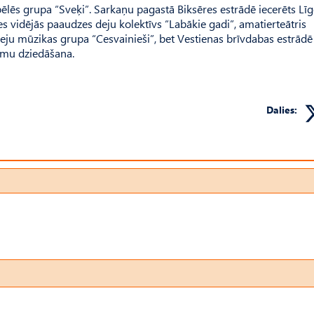
ēlēs grupa “Sveķi”. Sarkaņu pagastā Biksēres estrādē iecerēts Lī
 vidējās paaudzes deju kolektīvs “Labākie gadi”, amatierteātris
deju mūzikas grupa “Cesvainieši”, bet Vestienas brīvdabas estrādē
smu dziedāšana.
Dalies: