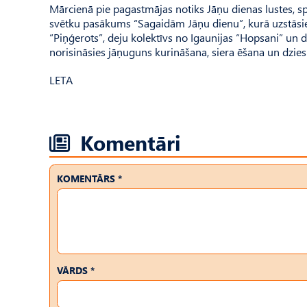
Mārcienā pie pagastmājas notiks Jāņu dienas lustes, sp
svētku pasākums “Sagaidām Jāņu dienu”, kurā uzstāsies
“Piņģerots”, deju kolektīvs no Igaunijas “Hopsani” un 
norisināsies jāņuguns kurināšana, siera ēšana un dzie
LETA
Komentāri
KOMENTĀRS *
VĀRDS *