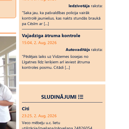
Iedzīvotāja
raksta:
“Saka jau, ka pašvaldības policija vairāk
kontrolē jauniešus, kas nakts stundās braukā
pa Cēsīm ar […]
Vajadzīga ātruma kontrole
15:04, 2. Aug, 2026
Autovadītājs
raksta:
“Pēdējais laiks uz Vid­ze­mes šosejas no
Līgatnes līdz Ieriķiem arī ieviest ātruma
kontroles posmu. Citādi […]
SLUDINĀJUMI
Citi
23:25, 2. Aug, 2026
Veco mēbeļu u.c. lietu
utilizācija/izvešana/pārvešana 24826054