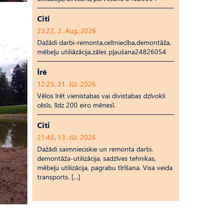
Citi
23:22, 2. Aug, 2026
Dažādi darbi-remonta,celtniecība,demontāža,
mēbeļu utiliāzācija,zāles pļaušana24826054
Īrē
12:25, 21. Jūl, 2026
Vēlos īrēt vienistabas vai divistabas dzīvokli
cēsīs, līdz 200 eiro mēnesī.
Citi
21:43, 13. Jūl, 2026
Dažādi saimnieciskie un remonta darbi,
demontāža-utilizācija, sadzīves tehnikas,
mēbeļu utilizācija, pagrabu tīrīšana. Visa veida
transports. […]