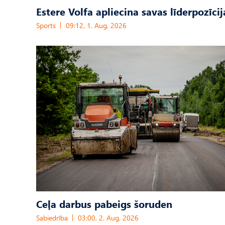
Estere Volfa apliecina savas līderpozīcij
Sports
09:12, 1. Aug, 2026
Ceļa darbus pabeigs šoruden
Sabiedrība
03:00, 2. Aug, 2026