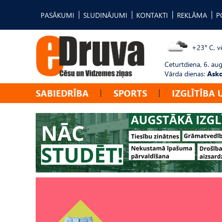
PASĀKUMI
SLUDINĀJUMI
KONTAKTI
REKLĀMA
P
+23° C, vē
Ceturtdiena, 6. au
Vārda dienas:
Asko
SABIEDRĪBA
SPORTS
IZGLĪTĪBA 