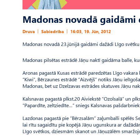
Madonas novadā gaidāmi d
Druva
Sabiedrība
16:03, 19. Jūn, 2012
Madonas novadā 23.jūnijā gaidāmi dažādi Līgo svētku
Madonas pilsētas estrādē Jāņu naktī gaidāma balle, kur
Aronas pagastā Kusas estrādē paredzētas Līgo vakara l
“Kiwi”, Bērzaunes estrādē “Aizvējš” notiks Jāņu ielīgo
Madonas, bet uz Dzelzavas estrādes skatuves Jāņu naktī
Kalsnavas pagastā plkst.20 Aiviekstē “Ozolsalā” un plk
“Papardīte, zeltziedīte…” sniegs Kalsnavas pašdarbnieki
Lazdonas pagastā pie “Bērzsalām” zaļumballi spēlēs Se
lai rītu sagaidītu pie kopējā Jāņu ugunskura ar dažā
Līgo svētkos, dziesmām skanot un Jāņuzālēm smaržojot,