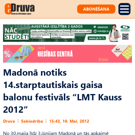
ABONĒŠANA
Madonā notiks
14.starptautiskais gaisa
balonu festivāls “LMT Kauss
2012”
Druva
Sabiedrība
15:43, 10. Mai, 2012
No 30.maija līdz 3.jūnijam Madonā un tās apkaimē