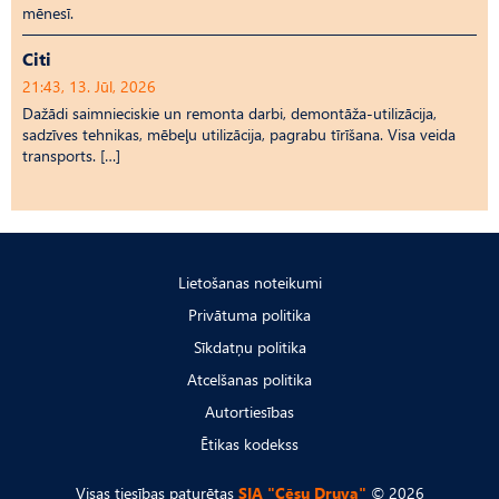
mēnesī.
Citi
21:43, 13. Jūl, 2026
Dažādi saimnieciskie un remonta darbi, demontāža-utilizācija,
sadzīves tehnikas, mēbeļu utilizācija, pagrabu tīrīšana. Visa veida
transports. […]
Lietošanas noteikumi
Privātuma politika
Sīkdatņu politika
Atcelšanas politika
Autortiesības
Ētikas kodekss
Visas tiesības paturētas
SIA "Cēsu Druva"
© 2026