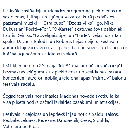
Festivāla sastāvdaļa ir izklaides programma piektdienas un
sestdienas, 1.jūnija un 2.jūnija, vakaros, kurā piedalīsies
pazīstami mūziķi – “Otra puse”, “Dzelzs vilks”, Igo, Miks
Dukurs ar “PositiveFor”, “O-Kartes” skatuves šova dalībnieki,
Lauris Reiniks, “Labvēlīgais tips” un “Forte”. Dejas līdz rītam
spēlēs DJ Jānis Balodis un Roberts Lejasmeijers. Festivāla
apmeklētāji varēs vērot arī īpašus balonu šovus, un to noslēgs
krāšņa uguņošana sestdienas vakarā.
LMT klientiem no 25.maija līdz 31.maijam būs iespēja iegūt
bezmaksas ielūgumus uz piektdienas un sestdienas vakara
koncertiem, atverot mobilajā telefonā lapas “m.lmt.lv” balonu
festivāla sadaļu.
Šogad festivāls norisināsies Madonas novada svētku laikā –
visā pilsētā notiks dažādi izklaides pasākumi un atrakcijas.
Festivāls ir ceļojošs un iepriekš ir jau noticis Saldū, Talsos,
Pedvālē, Jelgavā, Rēzeknē, Daugavpilī, Cēsīs, Siguldā,
Valmierā un Rīgā.