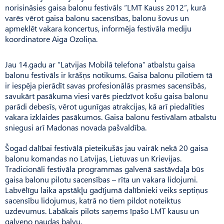
norisināsies gaisa balonu festivāls “LMT Kauss 2012”, kurā
varēs vērot gaisa balonu sacensības, balonu šovus un
apmeklēt vakara koncertus, informēja festivāla mediju
koordinatore Aiga Ozoliņa.
Jau 14.gadu ar “Latvijas Mobilā telefona” atbalstu gaisa
balonu festivāls ir krāšņs notikums. Gaisa balonu pilotiem tā
ir iespēja pierādīt savas profesionālās prasmes sacensībās,
savukārt pasākuma viesi varēs piedzīvot košu gaisa balonu
parādi debesīs, vērot ugunīgas atrakcijas, kā arī piedalīties
vakara izklaides pasākumos. Gaisa balonu festivālam atbalstu
sniegusi arī Madonas novada pašvaldība.
Šogad dalībai festivālā pieteikušās jau vairāk nekā 20 gaisa
balonu komandas no Latvijas, Lietuvas un Krievijas.
Tradicionāli festivāla programmas galvenā sastāvdaļa būs
gaisa balonu pilotu sacensības – rīta un vakara lidojumi.
Labvēlīgu laika apstākļu gadījumā dalībnieki veiks septiņus
sacensību lidojumus, katrā no tiem pildot noteiktus
uzdevumus. Labākais pilots saņems īpašo LMT kausu un
galveno naudas balvu.