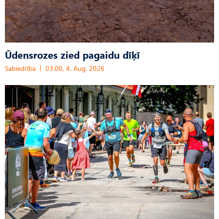
Ūdensrozes zied pagaidu dīķī
Sabiedrība
03:00, 4. Aug, 2026