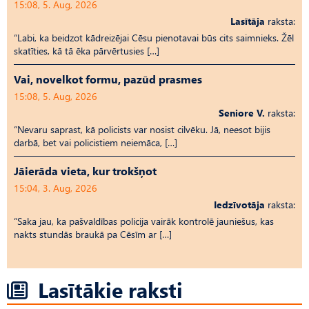
15:08, 5. Aug, 2026
Lasītāja
raksta:
“Labi, ka beidzot kādreizējai Cēsu pienotavai būs cits saimnieks. Žēl
skatīties, kā tā ēka pārvērtusies […]
Vai, novelkot formu, pazūd prasmes
15:08, 5. Aug, 2026
Seniore V.
raksta:
“Nevaru saprast, kā policists var nosist cilvēku. Jā, neesot bijis
darbā, bet vai policistiem neiemāca, […]
Jāierāda vieta, kur trokšņot
15:04, 3. Aug, 2026
Iedzīvotāja
raksta:
“Saka jau, ka pašvaldības policija vairāk kontrolē jauniešus, kas
nakts stundās braukā pa Cēsīm ar […]
Lasītākie raksti