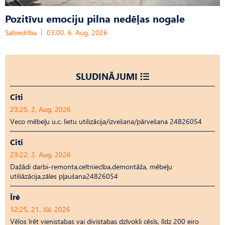
Pozitīvu emociju pilna nedēļas nogale
Sabiedrība
03:00, 6. Aug, 2026
SLUDINĀJUMI
Citi
23:25, 2. Aug, 2026
Veco mēbeļu u.c. lietu utilizācija/izvešana/pārvešana 24826054
Citi
23:22, 2. Aug, 2026
Dažādi darbi-remonta,celtniecība,demontāža, mēbeļu
utiliāzācija,zāles pļaušana24826054
Īrē
12:25, 21. Jūl, 2026
Vēlos īrēt vienistabas vai divistabas dzīvokli cēsīs, līdz 200 eiro