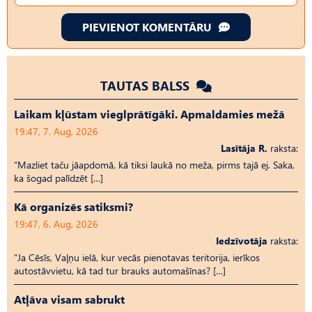
PIEVIENOT KOMENTĀRU
TAUTAS BALSS
Laikam kļūstam vieglprātīgāki. Apmaldamies mežā
19:47, 7. Aug, 2026
Lasītāja R.
raksta:
“Mazliet taču jāapdomā, kā tiksi laukā no meža, pirms tajā ej. Saka,
ka šogad palīdzēt […]
Kā organizēs satiksmi?
19:47, 6. Aug, 2026
Iedzīvotāja
raksta:
“Ja Cēsīs, Vaļņu ielā, kur vecās pienotavas teritorija, ierīkos
autostāvvietu, kā tad tur brauks automašīnas? […]
Atļāva visam sabrukt