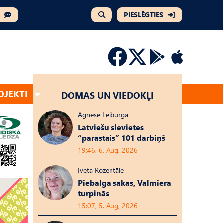
PIESLĒGTIES
OJEKTI
DOMAS UN VIEDOKĻI
Agnese Leiburga
Latviešu sievietes
“parastais” 101 darbiņš
19:46, 6. Aug, 2026
Iveta Rozentāle
Piebalgā sākās, Valmierā
turpinās
15:07, 5. Aug, 2026