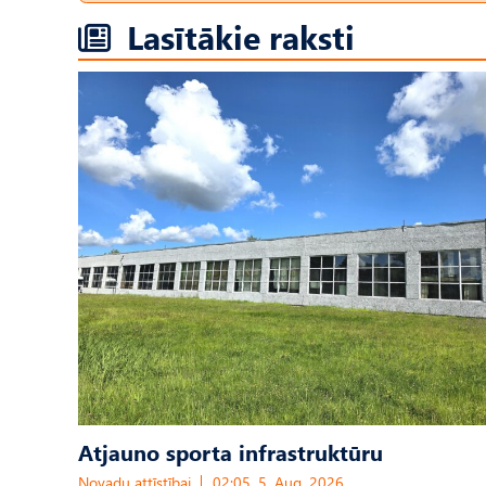
Lasītākie raksti
Atjauno sporta infrastruktūru
Novadu attīstībai
02:05, 5. Aug, 2026