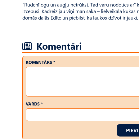
“Rudenī ogu un augļu netrūkst. Tad varu nodoties arī 
izcepusi. Kādreiz jau viņi man saka – lielveikala kūkas 
domās dalās Edīte un piebilst, ka laukos dzīvot ir jauki,
Komentāri
KOMENTĀRS *
VĀRDS *
PIEV