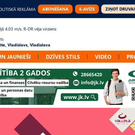
ABONĒŠANA
E-AVĪZE
ZIŅOT DRUVAI
OLITISKĀ REKLĀMA
jš 4.03 m/s, R-DR vēja virziens
ts
te, Vladislavs, Vladislava
UN JAUNIEŠI
DZĪVES STILS
VIDEO
PR