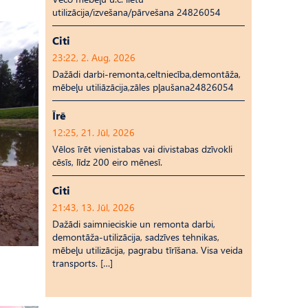
utilizācija/izvešana/pārvešana 24826054
Citi
23:22, 2. Aug, 2026
Dažādi darbi-remonta,celtniecība,demontāža,
mēbeļu utiliāzācija,zāles pļaušana24826054
Īrē
12:25, 21. Jūl, 2026
Vēlos īrēt vienistabas vai divistabas dzīvokli
cēsīs, līdz 200 eiro mēnesī.
Citi
21:43, 13. Jūl, 2026
Dažādi saimnieciskie un remonta darbi,
demontāža-utilizācija, sadzīves tehnikas,
mēbeļu utilizācija, pagrabu tīrīšana. Visa veida
transports. […]