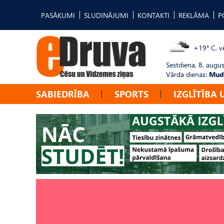
PASĀKUMI
SLUDINĀJUMI
KONTAKTI
REKLĀMA
P
+19° C, vē
Sestdiena, 8. augus
Vārda dienas:
Mudī
SABIEDRĪBA
SPORTS
IZGLĪTĪBA 