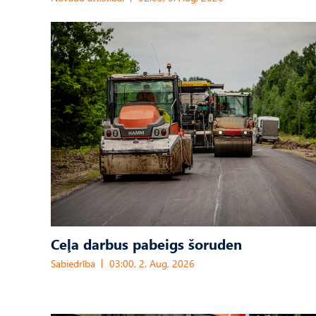
Ceļa darbus pabeigs šoruden
Sabiedrība
03:00, 2. Aug, 2026