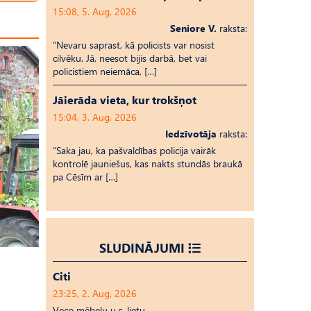
15:08, 5. Aug, 2026
Seniore V.
raksta:
“Nevaru saprast, kā policists var nosist
cilvēku. Jā, neesot bijis darbā, bet vai
policistiem neiemāca, […]
Jāierāda vieta, kur trokšņot
15:04, 3. Aug, 2026
Iedzīvotāja
raksta:
“Saka jau, ka pašvaldības policija vairāk
kontrolē jauniešus, kas nakts stundās braukā
pa Cēsīm ar […]
SLUDINĀJUMI
Citi
23:25, 2. Aug, 2026
Veco mēbeļu u.c. lietu