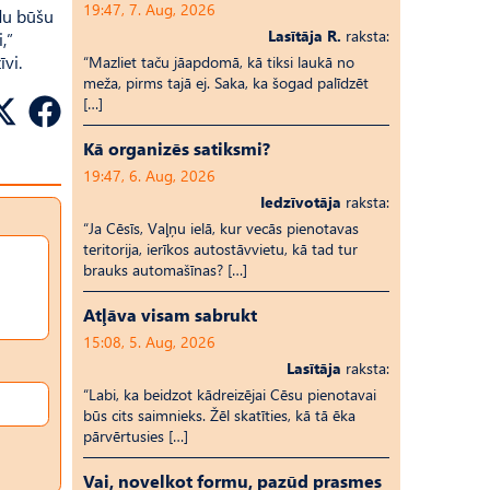
19:47, 7. Aug, 2026
du būšu
Lasītāja R.
raksta:
,”
īvi.
“Mazliet taču jāapdomā, kā tiksi laukā no
meža, pirms tajā ej. Saka, ka šogad palīdzēt
[…]
Kā organizēs satiksmi?
19:47, 6. Aug, 2026
Iedzīvotāja
raksta:
“Ja Cēsīs, Vaļņu ielā, kur vecās pienotavas
teritorija, ierīkos autostāvvietu, kā tad tur
brauks automašīnas? […]
Atļāva visam sabrukt
15:08, 5. Aug, 2026
Lasītāja
raksta:
“Labi, ka beidzot kādreizējai Cēsu pienotavai
būs cits saimnieks. Žēl skatīties, kā tā ēka
pārvērtusies […]
Vai, novelkot formu, pazūd prasmes