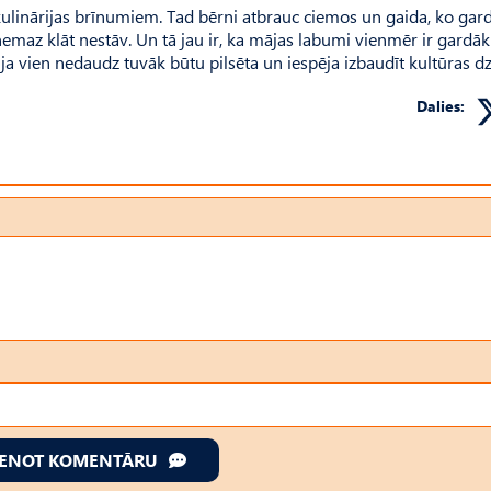
kulinārijas brīnumiem. Tad bērni atbrauc ciemos un gaida, ko gar
nemaz klāt nestāv. Un tā jau ir, ka mājas labumi vienmēr ir gardāki
 ja vien nedaudz tuvāk būtu pilsēta un iespēja izbaudīt kultūras dz
Dalies:
IENOT KOMENTĀRU