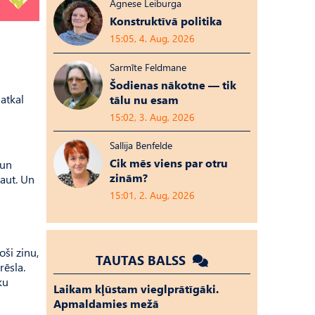
Agnese Leiburga
Konstruktīvā politika
15:05, 4. Aug, 2026
Sarmīte Feldmane
Šodienas nākotne — tik
 atkal
tālu nu esam
15:02, 3. Aug, 2026
Sallija Benfelde
Cik mēs viens par otru
 un
zinām?
ļaut. Un
15:01, 2. Aug, 2026
oši zinu,
TAUTAS BALSS
rēsla.
ku
Laikam kļūstam vieglprātīgāki.
Apmaldamies mežā