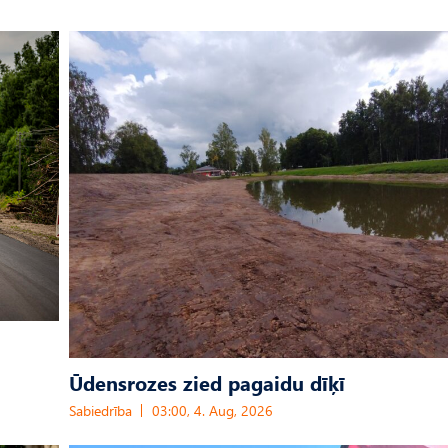
Ūdensrozes zied pagaidu dīķī
Sabiedrība
03:00, 4. Aug, 2026