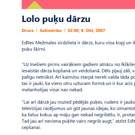
Lolo puķu dārzu
Druva
Sabiedrība
02:00, 9. Okt, 2007
Edītes Mežmales sirdslieta ir dārzs, kuru viņa kopj un 
puķu šķirni.
“Uz Inešiem pirms vairākiem gadiem atnācu no Ikšķiles
iesaistās dārza kopšanā un veidošanā. Dēls pļauj zāli
palīgu netrūkst. Arī kaimiņu starpā nereti valda tāda po
tas ir jauki, ka viens otru uzturam formā un ir kur acis
melanholijas viņai nav nekad.
“Lai arī dārzā jau nozied pēdējās puķes, rudens ir jauks
televīzijas raidījumus un gūt jaunas idejas, ko izmant
ka lielus kokus ap māju gan nekad negribēšu. Ir, protam
Tad jau arī neviena puķīte vairs negrib augt,” atzīst E
cepšanai.