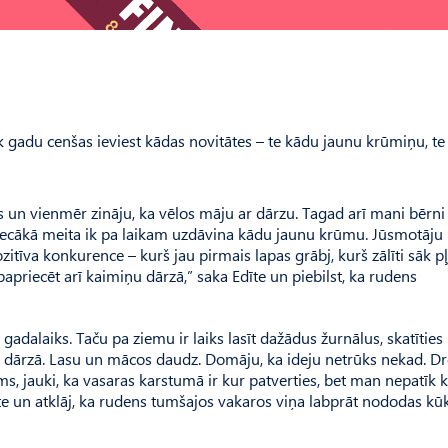
ik gadu cenšas ieviest kādas novitātes – te kādu jaunu krūmiņu, te
 un vienmēr zināju, ka vēlos māju ar dārzu. Tagad arī mani bērni
, vecākā meita ik pa laikam uzdāvina kādu jaunu krūmu. Jūsmotāju
zitīva konkurence – kurš jau pirmais lapas grābj, kurš zālīti sāk p
 papriecēt arī kaimiņu dārzā,” saka Edīte un piebilst, ka rudens
 gadalaiks. Taču pa ziemu ir laiks lasīt dažādus žurnālus, skatīties
ot dārzā. Lasu un mācos daudz. Domāju, ka ideju netrūks nekad. Dr
s, jauki, ka vasaras karstumā ir kur patverties, bet man nepatīk k
dīte un atklāj, ka rudens tumšajos vakaros viņa labprāt nododas kū