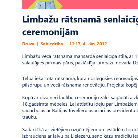
Limbažu rātsnamā senlaicīgā
ceremonijām
Druva
Sabiedrība
11:17, 4. Jūn, 2012
Limbažu vecā rātsnama mansardā senlaicīgā stilā, ar 1
salaulājies pirmais pāris, pastāstīja Limbažu novada D
Telpa iekārtota rātsnamā, kurā noslēgušies renovācijas
pilsdrupu un vecā rātsnama renovāciju. Projekta kopējā
Kopā ar dizaineri laulību ceremoniju zālei sagādāti aiz
18.gadsimta mēbeles. Lai attīstītu ideju par Limbažiem 
sadarbojas ar Baltijas Juvelieru asociācijas prezident
trauku.
Sadarbībā ar vietējiem uzņēmējiem un iestādēm top kāz
izbrauciens ar laivu pa Lielezeru, seno kāzu tradīciju 