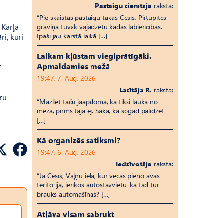
Pastaigu cienītāja
raksta:
“Pie skaistās pastaigu takas Cēsīs, Pirtupītes
 Kārļa
graviņā tuvāk vajadzētu kādas labierīcības.
Īpaši jau karstā laikā […]
i, kuri
Laikam kļūstam vieglprātīgāki.
Apmaldamies mežā
ī
19:47, 7. Aug, 2026
Lasītāja R.
raksta:
āru
“Mazliet taču jāapdomā, kā tiksi laukā no
meža, pirms tajā ej. Saka, ka šogad palīdzēt
[…]
Kā organizēs satiksmi?
19:47, 6. Aug, 2026
Iedzīvotāja
raksta:
“Ja Cēsīs, Vaļņu ielā, kur vecās pienotavas
teritorija, ierīkos autostāvvietu, kā tad tur
brauks automašīnas? […]
Atļāva visam sabrukt