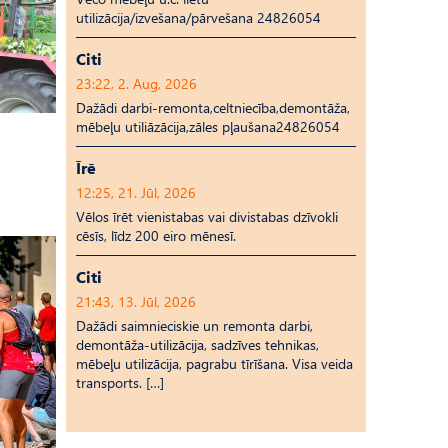
utilizācija/izvešana/pārvešana 24826054
Citi
23:22, 2. Aug, 2026
Dažādi darbi-remonta,celtniecība,demontāža,
mēbeļu utiliāzācija,zāles pļaušana24826054
Īrē
12:25, 21. Jūl, 2026
Vēlos īrēt vienistabas vai divistabas dzīvokli
cēsīs, līdz 200 eiro mēnesī.
Citi
21:43, 13. Jūl, 2026
Dažādi saimnieciskie un remonta darbi,
demontāža-utilizācija, sadzīves tehnikas,
mēbeļu utilizācija, pagrabu tīrīšana. Visa veida
transports. […]