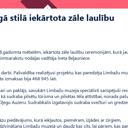
 stilā iekārtota zāle laulību
8.gadsimta mēbelēm, iekārtota zāle laulību ceremonijām, kurā ja
zimtsarakstu nodaļas vadītāja Iveta Beļauniece.
 darbi. Pašvaldība realizējusi projektu, kas paredzēja Limbažu mu
s izmaksas bija 468 945 lati.
kari un paklājs, savukārt Limbažu muzeja speciālisti sarūpējuši re
kā sudraba pilsētu tūrisma un pilsētas tēla attīstībai, novada paš
u Oļegu Auzeru. Sudrabkalis izgatavojis sudraba svečturi un gredz
u piedāvājums, kurā iekļautos, piemēram, izjādes ar zirgiem,
iedzīvināšana Limbažu muzejā un daudz kas cits, lai pāriem, kas pa