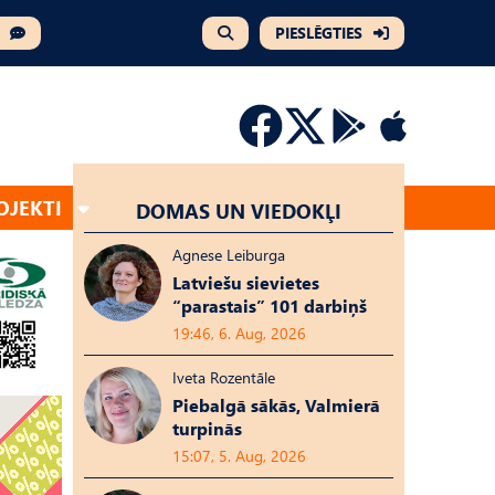
PIESLĒGTIES
OJEKTI
DOMAS UN VIEDOKĻI
Agnese Leiburga
Latviešu sievietes
“parastais” 101 darbiņš
19:46, 6. Aug, 2026
Iveta Rozentāle
Piebalgā sākās, Valmierā
turpinās
15:07, 5. Aug, 2026