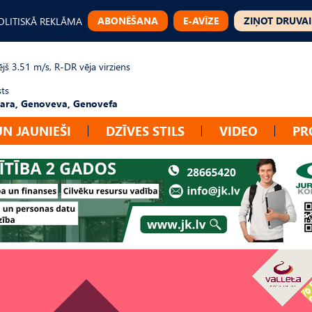
ABONĒŠANA
E-AVĪZE
ZIŅOT DRUVAI
OLITISKĀ REKLĀMA
jš 3.51 m/s, R-DR vēja virziens
sts
ara, Genoveva, Genovefa
UN JAUNIEŠI
DZĪVES STILS
VIDEO
PR