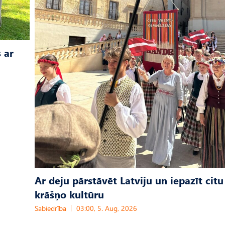
 ar
Ar deju pārstāvēt Latviju un iepazīt citu
krāšņo kultūru
Sabiedrība
03:00, 5. Aug, 2026