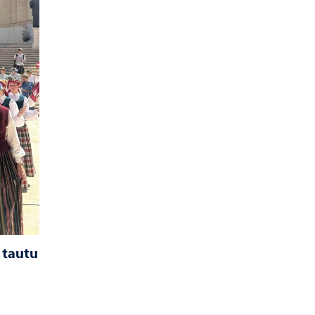
 tautu