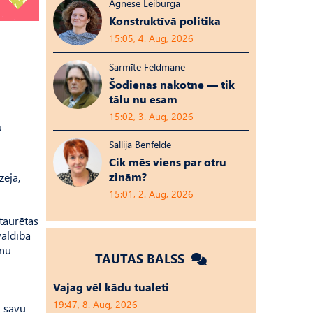
Agnese Leiburga
Konstruktīvā politika
15:05, 4. Aug, 2026
Sarmīte Feldmane
Šodienas nākotne — tik
tālu nu esam
15:02, 3. Aug, 2026
u
Sallija Benfelde
Cik mēs viens par otru
zinām?
zeja,
15:01, 2. Aug, 2026
staurētas
valdība
enu
TAUTAS BALSS
Vajag vēl kādu tualeti
19:47, 8. Aug, 2026
r savu