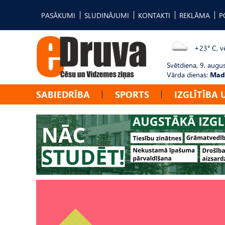
PASĀKUMI
SLUDINĀJUMI
KONTAKTI
REKLĀMA
P
+23° C, vē
Svētdiena, 9. augu
Vārda dienas:
Mad
SABIEDRĪBA
SPORTS
IZGLĪTĪBA 