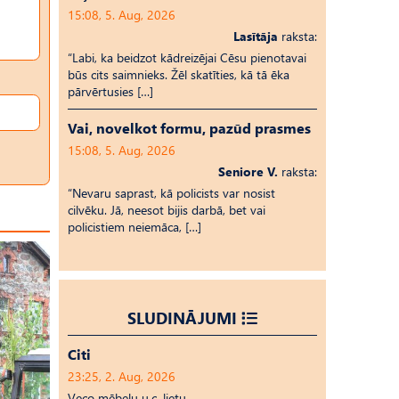
15:08, 5. Aug, 2026
Lasītāja
raksta:
“Labi, ka beidzot kādreizējai Cēsu pienotavai
būs cits saimnieks. Žēl skatīties, kā tā ēka
pārvērtusies […]
Vai, novelkot formu, pazūd prasmes
15:08, 5. Aug, 2026
Seniore V.
raksta:
“Nevaru saprast, kā policists var nosist
cilvēku. Jā, neesot bijis darbā, bet vai
policistiem neiemāca, […]
SLUDINĀJUMI
Citi
23:25, 2. Aug, 2026
Veco mēbeļu u.c. lietu