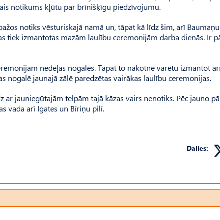
ais notikums kļūtu par brīnišķīgu piedzīvojumu.
ažos notiks vēsturiskajā namā un, tāpat kā līdz šim, arī Baumaņu
pas tiek izmantotas mazām laulību ceremonijām darba dienās. Ir pār
remonijām nedēļas nogalēs. Tāpat to nākotnē varētu izmantot ar
s nogalē jaunajā zālē paredzētas vairākas laulību ceremonijas.
īdz ar jauniegūtajām telpām tajā kāzas vairs nenotiks. Pēc jauno p
 vada arī Igates un Bīriņu pilī.
Dalies: