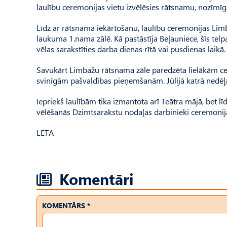
laulību ceremonijas vietu izvēlēsies rātsnamu, nozīmīg
Līdz ar rātsnama iekārtošanu, laulību ceremonijas Limb
laukuma 1.nama zālē. Kā pastāstīja Beļauniece, šīs tel
vēlas sarakstīties darba dienas rītā vai pusdienas laikā.
Savukārt Limbažu rātsnama zāle paredzēta lielākām ce
svinīgām pašvaldības pieņemšanām. Jūlijā katrā nedēļa
Iepriekš laulībām tika izmantota arī Teātra mājā, bet l
vēlēšanās Dzimtsarakstu nodaļas darbinieki ceremonijas
LETA
Komentāri
KOMENTĀRS *