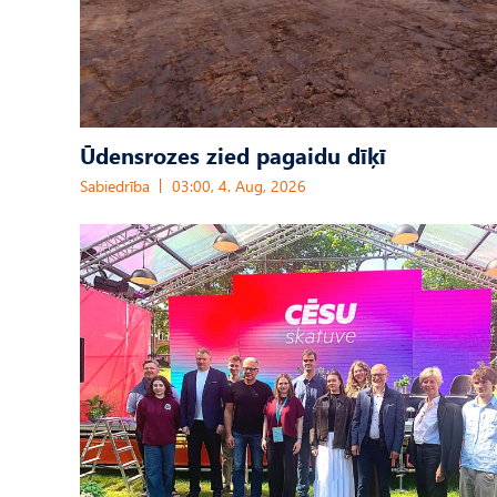
Ūdensrozes zied pagaidu dīķī
Sabiedrība
03:00, 4. Aug, 2026