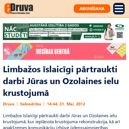
ABONĒŠANA
Limbažos īslaicīgi pārtraukti
darbi Jūras un Ozolaines ielu
krustojumā
Druva
Sabiedrība
14:44, 31. Mai, 2012
Limbažos īslaicīgi pārtraukti darbi Jūras un Ozolaines ielu
krustojumā, kur ieplānota krustojuma rekonstrukcija, kā arī
apakšzemes komunikāciju izbūve ūdenssaimniecības