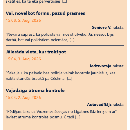
skatīties, kā tā ēka pārvērtusies […]
Vai, novelkot formu, pazūd prasmes
15:08, 5. Aug, 2026
Seniore V.
raksta:
“Nevaru saprast, kā policists var nosist cilvēku. Jā, neesot bijis
darbā, bet vai policistiem neiemāca, […]
Jāierāda vieta, kur trokšņot
15:04, 3. Aug, 2026
Iedzīvotāja
raksta:
“Saka jau, ka pašvaldības policija vairāk kontrolē jauniešus, kas
nakts stundās braukā pa Cēsīm ar […]
Vajadzīga ātruma kontrole
15:04, 2. Aug, 2026
Autovadītājs
raksta:
“Pēdējais laiks uz Vid­ze­mes šosejas no Līgatnes līdz Ieriķiem arī
ieviest ātruma kontroles posmu. Citādi […]