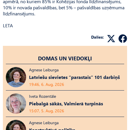
apmērā, no kuriem 85% ir Kohēzijas fonda līdzfinansējums,
10% ir novada pašvaldības, bet 5% – pašvaldības uzņēmuma
līdzfinansējums.
LETA
Dalies:
DOMAS UN VIEDOKĻI
Agnese Leiburga
Latviešu sievietes “parastais” 101 darbiņš
19:46, 6. Aug, 2026
Iveta Rozentāle
Piebalgā sākās, Valmierā turpinās
15:07, 5. Aug, 2026
Agnese Leiburga
Konstruktīvā politika