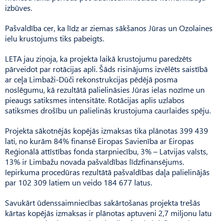
izbūves.
Pašvaldība cer, ka līdz ar ziemas sākšanos Jūras un Ozolaines
ielu krustojums tiks pabeigts.
LETA jau ziņoja, ka projekta laikā krustojumu paredzēts
pārveidot par rotācijas apli. Šāds risinājums izvēlēts saistībā
ar ceļa Limbaži-Dūči rekonstrukcijas pēdējā posma
noslēgumu, kā rezultātā palielināsies Jūras ielas nozīme un
pieaugs satiksmes intensitāte. Rotācijas aplis uzlabos
satiksmes drošību un palielinās krustojuma caurlaides spēju.
Projekta sākotnējās kopējās izmaksas tika plānotas 399 439
lati, no kurām 84% finansē Eiropas Savienība ar Eiropas
Reģionālā attīstības fonda starpniecību, 3% – Latvijas valsts,
13% ir Limbažu novada pašvaldības līdzfinansējums.
Iepirkuma procedūras rezultātā pašvaldības daļa palielinājās
par 102 309 latiem un veido 184 677 latus.
Savukārt ūdenssaimniecības sakārtošanas projekta trešās
kārtas kopējās izmaksas ir plānotas aptuveni 2,7 miljonu latu