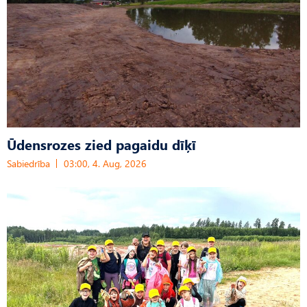
Ūdensrozes zied pagaidu dīķī
Sabiedrība
03:00, 4. Aug, 2026