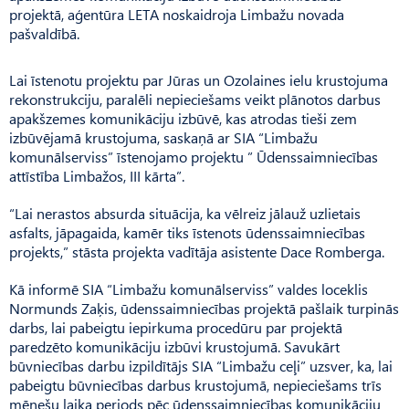
projektā, aģentūra LETA noskaidroja Limbažu novada
pašvaldībā.
Lai īstenotu projektu par Jūras un Ozolaines ielu krustojuma
rekonstrukciju, paralēli nepieciešams veikt plānotos darbus
apakšzemes komunikāciju izbūvē, kas atrodas tieši zem
izbūvējamā krustojuma, saskaņā ar SIA “Limbažu
komunālserviss” īstenojamo projektu ” Ūdenssaimniecības
attīstība Limbažos, III kārta”.
“Lai nerastos absurda situācija, ka vēlreiz jālauž uzlietais
asfalts, jāpagaida, kamēr tiks īstenots ūdenssaimniecības
projekts,” stāsta projekta vadītāja asistente Dace Romberga.
Kā informē SIA “Limbažu komunālserviss” valdes loceklis
Normunds Zaķis, ūdenssaimniecības projektā pašlaik turpinās
darbs, lai pabeigtu iepirkuma procedūru par projektā
paredzēto komunikāciju izbūvi krustojumā. Savukārt
būvniecības darbu izpildītājs SIA “Limbažu ceļi” uzsver, ka, lai
pabeigtu būvniecības darbus krustojumā, nepieciešams trīs
mēnešu laika periods pēc ūdenssaimniecības komunikāciju