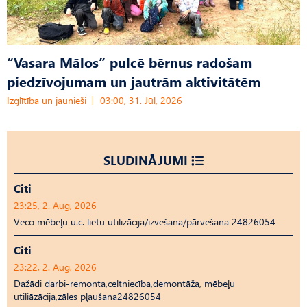
“Vasara Mālos” pulcē bērnus radošam
piedzīvojumam un jautrām aktivitātēm
Izglītība un jaunieši
03:00, 31. Jūl, 2026
SLUDINĀJUMI
Citi
23:25, 2. Aug, 2026
Veco mēbeļu u.c. lietu utilizācija/izvešana/pārvešana 24826054
Citi
23:22, 2. Aug, 2026
Dažādi darbi-remonta,celtniecība,demontāža, mēbeļu
utiliāzācija,zāles pļaušana24826054