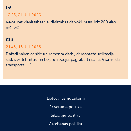
Īrē
12:25, 21. Jūl, 2026
Vēlos īrēt vienistabas vai divistabas dzīvokli cēsīs, līdz 200 eiro
mēnesī.
Citi
21:43, 13. Jūl, 2026
Dažādi saimnieciskie un remonta darbi, demontāža-utilizācija,
sadzīves tehnikas, mēbeļu utilizācija, pagrabu tīrīšana. Visa veida
transports. […]
Lietošanas noteikumi
Privātuma politika
Sīkdatņu politika
Atcelšanas politika