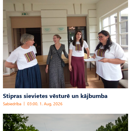
Stipras sievietes vēsturē un kājbumba
Sabiedrība
03:00, 1. Aug, 2026