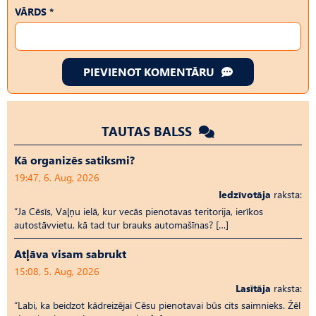
VĀRDS *
PIEVIENOT KOMENTĀRU
TAUTAS BALSS
Kā organizēs satiksmi?
19:47, 6. Aug, 2026
Iedzīvotāja
raksta:
“Ja Cēsīs, Vaļņu ielā, kur vecās pienotavas teritorija, ierīkos
autostāvvietu, kā tad tur brauks automašīnas? […]
Atļāva visam sabrukt
15:08, 5. Aug, 2026
Lasītāja
raksta:
“Labi, ka beidzot kādreizējai Cēsu pienotavai būs cits saimnieks. Žēl