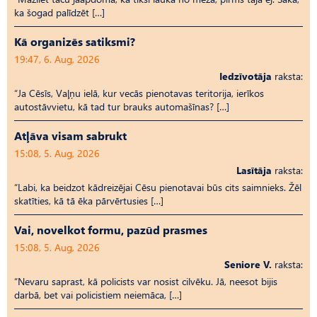
ka šogad palīdzēt […]
Kā organizēs satiksmi?
19:47, 6. Aug, 2026
Iedzīvotāja
raksta:
“Ja Cēsīs, Vaļņu ielā, kur vecās pienotavas teritorija, ierīkos
autostāvvietu, kā tad tur brauks automašīnas? […]
Atļāva visam sabrukt
15:08, 5. Aug, 2026
Lasītāja
raksta:
“Labi, ka beidzot kādreizējai Cēsu pienotavai būs cits saimnieks. Žēl
skatīties, kā tā ēka pārvērtusies […]
Vai, novelkot formu, pazūd prasmes
15:08, 5. Aug, 2026
Seniore V.
raksta:
“Nevaru saprast, kā policists var nosist cilvēku. Jā, neesot bijis
darbā, bet vai policistiem neiemāca, […]