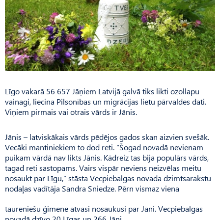
Līgo vakarā 56 657 Jāņiem Latvijā galvā tiks likti ozollapu
vainagi, liecina Pilsonības un migrācijas lietu pārvaldes dati.
Viņiem pirmais vai otrais vārds ir Jānis.
Jānis – latviskākais vārds pēdējos gados skan aizvien svešāk.
Vecāki mantiniekiem to dod reti. “Šogad novadā nevienam
puikam vārdā nav likts Jānis. Kādreiz tas bija populārs vārds,
tagad reti sastopams. Vairs vispār neviens neizvēlas meitu
nosaukt par Līgu,” stāsta Vecpiebalgas novada dzimtsarakstu
nodaļas vadītāja Sandra Sniedze. Pērn vismaz viena
taureniešu ģimene atvasi nosaukusi par Jāni. Vecpiebalgas
novadā dzīvo 20 Līgas un 266 Jāņi.