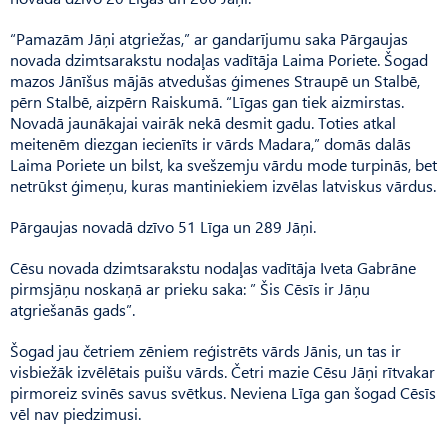
“Pamazām Jāņi atgriežas,” ar gandarījumu saka Pārgaujas
novada dzimtsarakstu nodaļas vadītāja Laima Poriete. Šogad
mazos Jānīšus mājās atvedušas ģimenes Straupē un Stalbē,
pērn Stalbē, aizpērn Raiskumā. “Līgas gan tiek aizmirstas.
Novadā jaunākajai vairāk nekā desmit gadu. Toties atkal
meitenēm diezgan iecienīts ir vārds Madara,” domās dalās
Laima Poriete un bilst, ka svešzemju vārdu mode turpinās, bet
netrūkst ģimeņu, kuras mantiniekiem izvēlas latviskus vārdus.
Pārgaujas novadā dzīvo 51 Līga un 289 Jāņi.
Cēsu novada dzimtsarakstu nodaļas vadītāja Iveta Gabrāne
pirmsjāņu noskaņā ar prieku saka: ” Šis Cēsīs ir Jāņu
atgriešanās gads”.
Šogad jau četriem zēniem reģistrēts vārds Jānis, un tas ir
visbiežāk izvēlētais puišu vārds. Četri mazie Cēsu Jāņi rītvakar
pirmoreiz svinēs savus svētkus. Neviena Līga gan šogad Cēsīs
vēl nav piedzimusi.