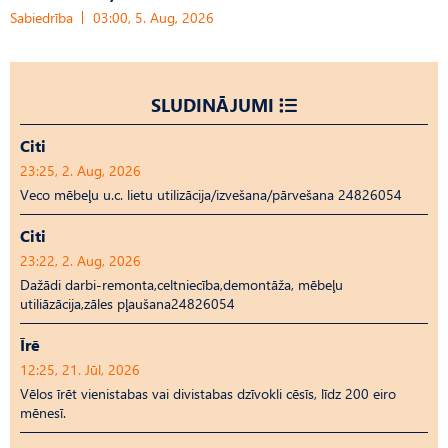
Sabiedrība
03:00, 5. Aug, 2026
SLUDINĀJUMI
Citi
23:25, 2. Aug, 2026
Veco mēbeļu u.c. lietu utilizācija/izvešana/pārvešana 24826054
Citi
23:22, 2. Aug, 2026
Dažādi darbi-remonta,celtniecība,demontāža, mēbeļu
utiliāzācija,zāles pļaušana24826054
Īrē
12:25, 21. Jūl, 2026
Vēlos īrēt vienistabas vai divistabas dzīvokli cēsīs, līdz 200 eiro
mēnesī.