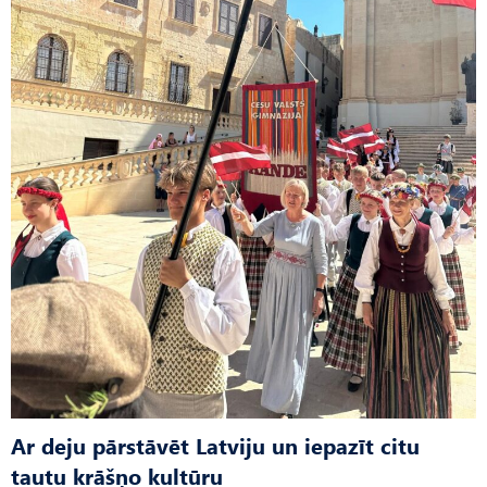
Ar deju pārstāvēt Latviju un iepazīt citu
tautu krāšņo kultūru