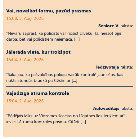
Vai, novelkot formu, pazūd prasmes
15:08, 5. Aug, 2026
Seniore V.
raksta:
“Nevaru saprast, kā policists var nosist cilvēku. Jā, neesot bijis
darbā, bet vai policistiem neiemāca, […]
Jāierāda vieta, kur trokšņot
15:04, 3. Aug, 2026
Iedzīvotāja
raksta:
“Saka jau, ka pašvaldības policija vairāk kontrolē jauniešus, kas
nakts stundās braukā pa Cēsīm ar […]
Vajadzīga ātruma kontrole
15:04, 2. Aug, 2026
Autovadītājs
raksta:
“Pēdējais laiks uz Vid­ze­mes šosejas no Līgatnes līdz Ieriķiem arī
ieviest ātruma kontroles posmu. Citādi […]