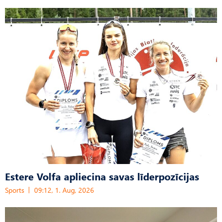
Estere Volfa apliecina savas līderpozīcijas
Sports
09:12, 1. Aug, 2026