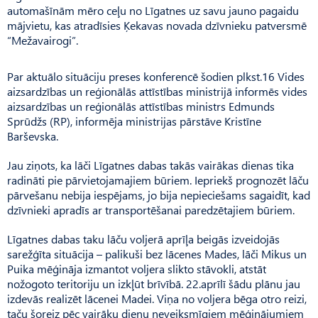
automašīnām mēro ceļu no Līgatnes uz savu jauno pagaidu
mājvietu, kas atradīsies Ķekavas novada dzīvnieku patversmē
“Mežavairogi”.
Par aktuālo situāciju preses konferencē šodien plkst.16 Vides
aizsardzības un reģionālās attīstības ministrijā informēs vides
aizsardzības un reģionālās attīstības ministrs Edmunds
Sprūdžs (RP), informēja ministrijas pārstāve Kristīne
Barševska.
Jau ziņots, ka lāči Līgatnes dabas takās vairākas dienas tika
radināti pie pārvietojamajiem būriem. Iepriekš prognozēt lāču
pārvešanu nebija iespējams, jo bija nepieciešams sagaidīt, kad
dzīvnieki apradīs ar transportēšanai paredzētajiem būriem.
Līgatnes dabas taku lāču voljerā aprīļa beigās izveidojās
sarežģīta situācija – palikuši bez lācenes Mades, lāči Mikus un
Puika mēģināja izmantot voljera slikto stāvokli, atstāt
nožogoto teritoriju un izkļūt brīvībā. 22.aprīlī šādu plānu jau
izdevās realizēt lācenei Madei. Viņa no voljera bēga otro reizi,
taču šoreiz pēc vairāku dienu neveiksmīgiem mēģinājumiem