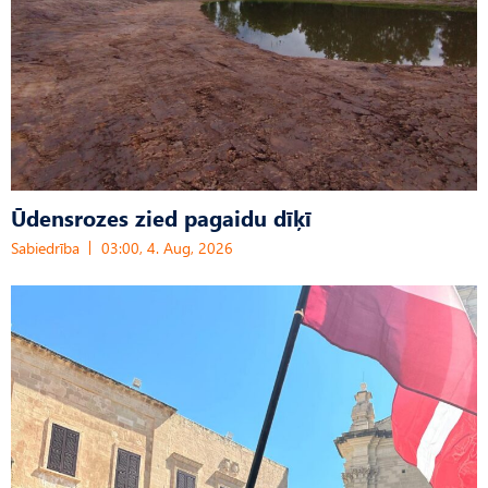
Ūdensrozes zied pagaidu dīķī
Sabiedrība
03:00, 4. Aug, 2026