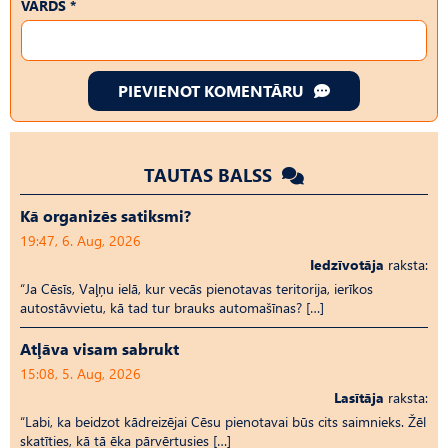
VĀRDS *
PIEVIENOT KOMENTĀRU
TAUTAS BALSS
Kā organizēs satiksmi?
19:47, 6. Aug, 2026
Iedzīvotāja
raksta:
“Ja Cēsīs, Vaļņu ielā, kur vecās pienotavas teritorija, ierīkos
autostāvvietu, kā tad tur brauks automašīnas? […]
Atļāva visam sabrukt
15:08, 5. Aug, 2026
Lasītāja
raksta:
“Labi, ka beidzot kādreizējai Cēsu pienotavai būs cits saimnieks. Žēl
skatīties, kā tā ēka pārvērtusies […]