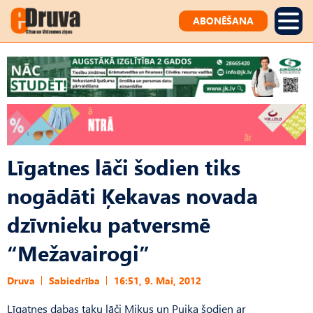
ABONĒŠANA
Līgatnes lāči šodien tiks
nogādāti Ķekavas novada
dzīvnieku patversmē
“Mežavairogi”
Druva
Sabiedrība
16:51, 9. Mai, 2012
Līgatnes dabas taku lāči Mikus un Puika šodien ar