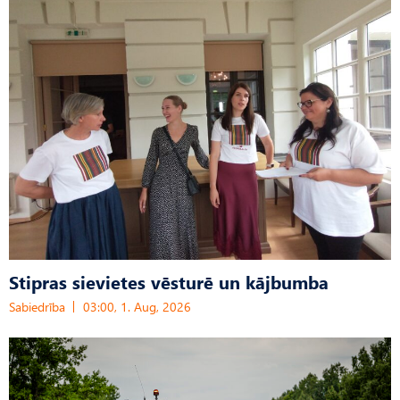
Stipras sievietes vēsturē un kājbumba
Sabiedrība
03:00, 1. Aug, 2026